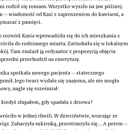
ami rodził się romans. Wszystko wyszło na jaw później.
m — wiadomość od Kasi z zaproszeniem do kawiarni, a
wymazać z pamięci.
o rozwód. Kasia wprowadziła się do ich mieszkania z
róciła do rodzinnego miasta. Zatrudniła się w lokalnym
okój. Tam znalazł ją ordynator z propozycją objęcia
przedni przechodził na emeryturę.
ika spotkała nowego pacjenta — statecznego
umił. Jego twarz wydała się znajoma, ale nie mogła
mowy, nagle się roześmiał:
ą kiedyś złapałem, gdy spadała z drzewa?
óciło w jednej chwili. W dzieciństwie, wracając ze
 wiąz. Zahaczyła sukienką, przestraszyła się… A potem —