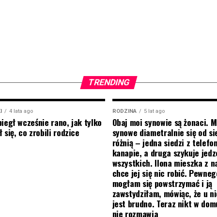
TRENDING
I
4 lata ago
RODZINA
5 lat ago
biegł wcześnie rano, jak tylko
Obaj moi synowie są żonaci. M
 się, co zrobili rodzice
synowe diametralnie się od si
różnią – jedna siedzi z telef
kanapie, a druga szykuje jedz
wszystkich. Ilona mieszka z na
chce jej się nic robić. Pewneg
mogłam się powstrzymać i ją
zawstydziłam, mówiąc, że u ni
jest brudno. Teraz nikt w do
nie rozmawia