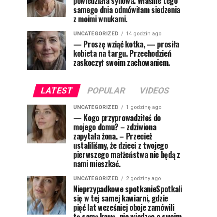
powiedziała synowa. Właśnie tego
samego dnia odmówiłam siedzenia
z moimi wnukami.
UNCATEGORIZED
14 godzin ago
— Proszę wziąć kotka, — prosiła
kobieta na targu. Przechodzień
zaskoczył swoim zachowaniem.
LATEST
POPULAR
VIDEOS
UNCATEGORIZED
1 godzinę ago
— Kogo przyprowadziłeś do
mojego domu? – zdziwiona
zapytała żona. – Przecież
ustaliliśmy, że dzieci z twojego
pierwszego małżeństwa nie będą z
nami mieszkać.
UNCATEGORIZED
2 godziny ago
Nieprzypadkowe spotkanieSpotkali
się w tej samej kawiarni, gdzie
pięć lat wcześniej oboje zamówili
tę samą kawę, nie wiedząc o swoim