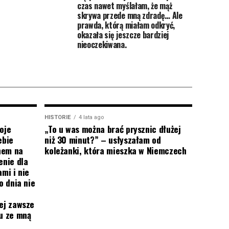
czas nawet myślałam, że mąż
skrywa przede mną zdradę… Ale
prawda, którą miałam odkryć,
okazała się jeszcze bardziej
nieoczekiwana.
HISTORIE
4 lata ago
oje
„To u was można brać prysznic dłużej
ebie
niż 30 minut?” – usłyszałam od
onem na
koleżanki, która mieszka w Niemczech
enie dla
mi i nie
o dnia nie
ej zawsze
mu ze mną