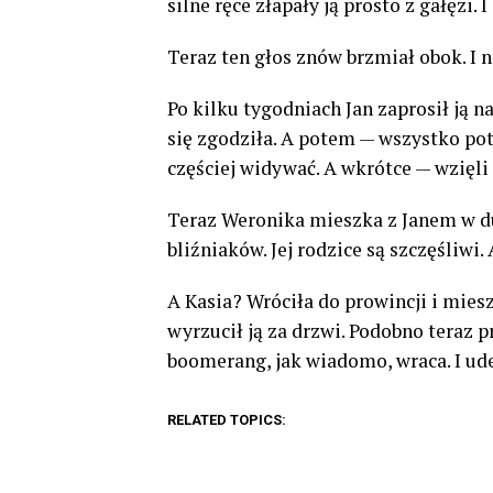
silne ręce złapały ją prosto z gałęzi. 
Teraz ten głos znów brzmiał obok. I n
Po kilku tygodniach Jan zaprosił ją n
się zgodziła. A potem — wszystko potoc
częściej widywać. A wkrótce — wzięli 
Teraz Weronika mieszka z Janem w 
bliźniaków. Jej rodzice są szczęśliwi.
A Kasia? Wróciła do prowincji i mies
wyrzucił ją za drzwi. Podobno teraz 
boomerang, jak wiadomo, wraca. I ude
RELATED TOPICS: