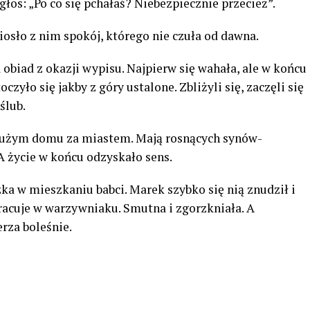
I głos: „Po co się pchałaś? Niebezpiecznie przecież”.
iosło z nim spokój, którego nie czuła od dawna.
a obiad z okazji wypisu. Najpierw się wahała, ale w końcu
zyło się jakby z góry ustalone. Zbliżyli się, zaczęli się
ślub.
dużym domu za miastem. Mają rosnących synów-
 A życie w końcu odzyskało sens.
zka w mieszkaniu babci. Marek szybko się nią znudził i
pracuje w warzywniaku. Smutna i zgorzkniała. A
rza boleśnie.