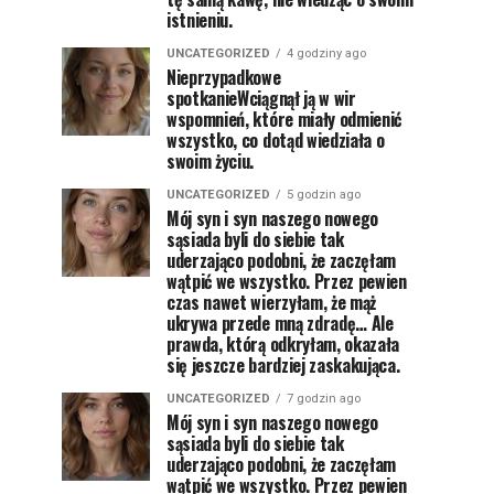
istnieniu.
UNCATEGORIZED
4 godziny ago
Nieprzypadkowe
spotkanieWciągnął ją w wir
wspomnień, które miały odmienić
wszystko, co dotąd wiedziała o
swoim życiu.
UNCATEGORIZED
5 godzin ago
Mój syn i syn naszego nowego
sąsiada byli do siebie tak
uderzająco podobni, że zaczęłam
wątpić we wszystko. Przez pewien
czas nawet wierzyłam, że mąż
ukrywa przede mną zdradę… Ale
prawda, którą odkryłam, okazała
się jeszcze bardziej zaskakująca.
UNCATEGORIZED
7 godzin ago
Mój syn i syn naszego nowego
sąsiada byli do siebie tak
uderzająco podobni, że zaczęłam
wątpić we wszystko. Przez pewien