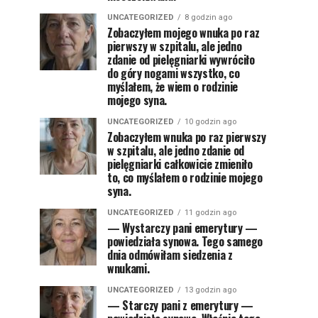
UNCATEGORIZED
8 godzin ago
Zobaczyłem mojego wnuka po raz
pierwszy w szpitalu, ale jedno
zdanie od pielęgniarki wywróciło
do góry nogami wszystko, co
myślałem, że wiem o rodzinie
mojego syna.
UNCATEGORIZED
10 godzin ago
Zobaczyłem wnuka po raz pierwszy
w szpitalu, ale jedno zdanie od
pielęgniarki całkowicie zmieniło
to, co myślałem o rodzinie mojego
syna.
UNCATEGORIZED
11 godzin ago
— Wystarczy pani emerytury —
powiedziała synowa. Tego samego
dnia odmówiłam siedzenia z
wnukami.
UNCATEGORIZED
13 godzin ago
— Starczy pani z emerytury —