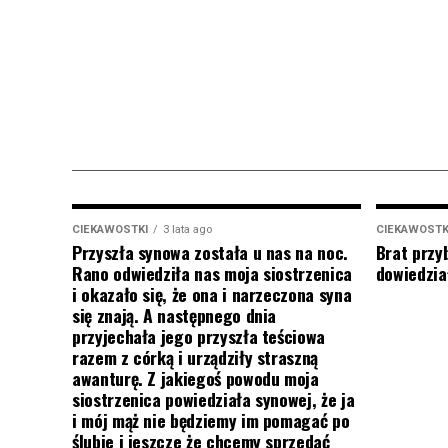
CIEKAWOSTKI
3 lata ago
CIEKAWOSTK
Przyszła synowa została u nas na noc.
Brat przy
Rano odwiedziła nas moja siostrzenica
dowiedział
i okazało się, że ona i narzeczona syna
się znają. A następnego dnia
przyjechała jego przyszła teściowa
razem z córką i urządziły straszną
awanturę. Z jakiegoś powodu moja
siostrzenica powiedziała synowej, że ja
i mój mąż nie będziemy im pomagać po
ślubie i jeszcze że chcemy sprzedać