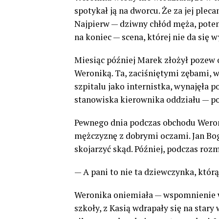
spotykał ją na dworcu. Że za jej plec
Najpierw — dziwny chłód męża, pote
na koniec — scena, której nie da się 
Miesiąc później Marek złożył pozew 
Weroniką. Ta, zaciśniętymi zębami, w
szpitalu jako internistka, wynajęła p
stanowiska kierownika oddziału — po
Pewnego dnia podczas obchodu Weron
mężczyznę z dobrymi oczami. Jan Bog
skojarzyć skąd. Później, podczas roz
— A pani to nie ta dziewczynka, któr
Weronika oniemiała — wspomnienie wr
szkoły, z Kasią wdrapały się na stary