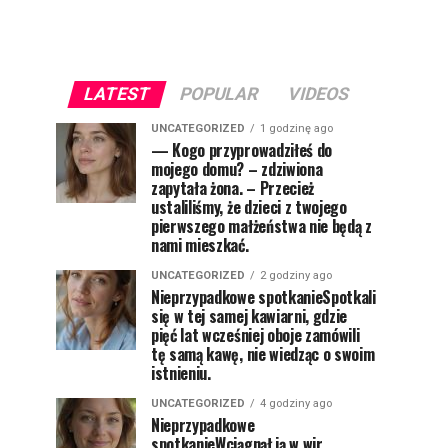
LATEST
POPULAR
VIDEOS
UNCATEGORIZED
1 godzinę ago
— Kogo przyprowadziłeś do
mojego domu? – zdziwiona
zapytała żona. – Przecież
ustaliliśmy, że dzieci z twojego
pierwszego małżeństwa nie będą z
nami mieszkać.
UNCATEGORIZED
2 godziny ago
Nieprzypadkowe spotkanieSpotkali
się w tej samej kawiarni, gdzie
pięć lat wcześniej oboje zamówili
tę samą kawę, nie wiedząc o swoim
istnieniu.
UNCATEGORIZED
4 godziny ago
Nieprzypadkowe
spotkanieWciągnął ją w wir