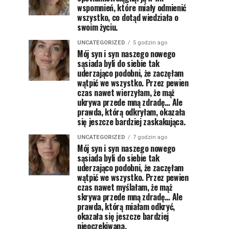
wspomnień, które miały odmienić
wszystko, co dotąd wiedziała o
swoim życiu.
UNCATEGORIZED
5 godzin ago
Mój syn i syn naszego nowego
sąsiada byli do siebie tak
uderzająco podobni, że zaczęłam
wątpić we wszystko. Przez pewien
czas nawet wierzyłam, że mąż
ukrywa przede mną zdradę… Ale
prawda, którą odkryłam, okazała
się jeszcze bardziej zaskakująca.
UNCATEGORIZED
7 godzin ago
Mój syn i syn naszego nowego
sąsiada byli do siebie tak
uderzająco podobni, że zaczęłam
wątpić we wszystko. Przez pewien
czas nawet myślałam, że mąż
skrywa przede mną zdradę… Ale
prawda, którą miałam odkryć,
okazała się jeszcze bardziej
nieoczekiwana.