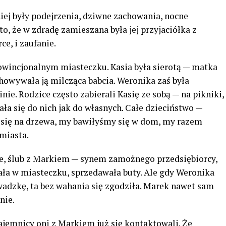
niej były podejrzenia, dziwne zachowania, nocne
o, że w zdradę zamieszana była jej przyjaciółka z
ce, i zaufanie.
owincjonalnym miasteczku. Kasia była sierotą — matka
chowywała ją milcząca babcia. Weronika zaś była
nie. Rodzice często zabierali Kasię ze sobą — na pikniki,
ała się do nich jak do własnych. Całe dzieciństwo —
 się na drzewa, my bawiłyśmy się w dom, my razem
miasta.
ne, ślub z Markiem — synem zamożnego przedsiębiorcy,
tała w miasteczku, sprzedawała buty. Ale gdy Weronika
adzkę, ta bez wahania się zgodziła. Marek nawet sam
nie.
ajemnicy oni z Markiem już się kontaktowali. Że