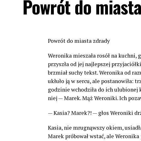
Powrót do miasta
Powrót do miasta zdrady
Weronika mieszała rosół na kuchni, g
przyszła od jej najlepszej przyjació
brzmiał suchy tekst. Weronika od raz
ukłuło ją w sercu, ale postanowiła: tr
godzinie wchodziła do ich ulubionej 
niej — Marek. Mąż Weroniki. Ich poza
— Kasia? Marek?! — głos Weroniki drża
Kasia, nie mrugnąwszy okiem, usiadła
Marek próbował wstać, ale Weronika j