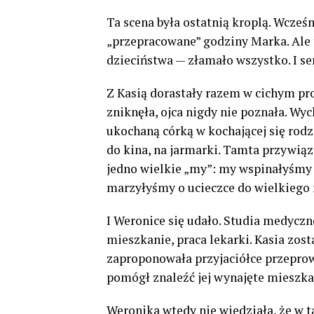
Ta scena była ostatnią kroplą. Wcześ
„przepracowane” godziny Marka. Ale t
dzieciństwa — złamało wszystko. I ser
Z Kasią dorastały razem w cichym pr
zniknęła, ojca nigdy nie poznała. Wy
ukochaną córką w kochającej się rodzi
do kina, na jarmarki. Tamta przywiąz
jedno wielkie „my”: my wspinałyśmy
marzyłyśmy o ucieczce do wielkiego 
I Weronice się udało. Studia medycz
mieszkanie, praca lekarki. Kasia zos
zaproponowała przyjaciółce przeprow
pomógł znaleźć jej wynajęte mieszka
Weronika wtedy nie wiedziała, że w t