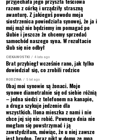
przyjechała jego przyszła teściowa
razem z córką i urządziły straszną
awanturę. Z jakiegoś powodu moja
siostrzenica powiedziała synowej, że ja i
mój mąż nie będziemy im pomagać po
ślubie i jeszcze że chcemy sprzedać
samochód naszego syna. W rezultacie
ślub się nie odbył
CIEKAWOSTKI
4 lata ago
Brat przybiegł wcześnie rano, jak tylko
dowiedział się, co zrobili rodzice
RODZINA
5 lat ago
Obaj moi synowie są żonaci. Moje
synowe diametralnie się od siebie różnią
– jedna siedzi z telefonem na kanapie,
a druga szykuje jedzenie dla
wszystkich. Ilona mieszka z nami i nie
chce jej się nic robić. Pewnego dnia nie
mogłam się powstrzymać i ją
zawstydziłam, mówiąc, że u niej zawsze
jest brudno. Teraz nikt w domu ze mną