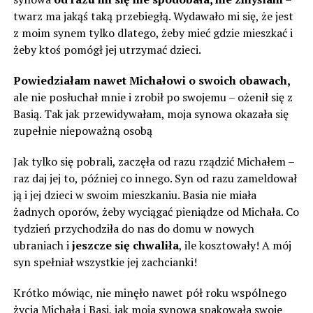
twarz ma jakąś taką przebiegłą. Wydawało mi się, że jest
z moim synem tylko dlatego, żeby mieć gdzie mieszkać i
żeby ktoś pomógł jej utrzymać dzieci.
Powiedziałam nawet Michałowi o swoich obawach,
ale nie posłuchał mnie i zrobił po swojemu – ożenił się z
Basią. Tak jak przewidywałam, moja synowa okazała się
zupełnie niepoważną osobą
Jak tylko się pobrali, zaczęła od razu rządzić Michałem –
raz daj jej to, później co innego. Syn od razu zameldował
ją i jej dzieci w swoim mieszkaniu. Basia nie miała
żadnych oporów, żeby wyciągać pieniądze od Michała. Co
tydzień przychodziła do nas do domu w nowych
ubraniach i
jeszcze się chwaliła
, ile kosztowały! A mój
syn spełniał wszystkie jej zachcianki!
Krótko mówiąc, nie minęło nawet pół roku wspólnego
życia Michała i Basi, jak moja synowa spakowała swoje