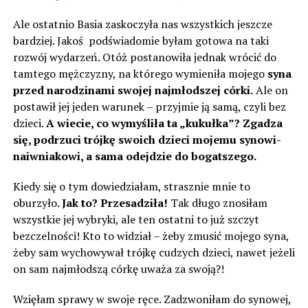
Ale ostatnio Basia zaskoczyła nas wszystkich jeszcze
bardziej. Jakoś podświadomie byłam gotowa na taki
rozwój wydarzeń. Otóż postanowiła jednak wrócić do
tamtego mężczyzny, na którego wymieniła mojego
syna
przed narodzinami swojej najmłodszej córki.
Ale on
postawił jej jeden warunek – przyjmie ją samą, czyli bez
dzieci.
A wiecie, co wymyśliła ta „kukułka”? Zgadza
się, podrzuci trójkę swoich dzieci mojemu synowi-
naiwniakowi, a sama odejdzie do bogatszego.
Kiedy się o tym dowiedziałam, strasznie mnie to
oburzyło.
Jak to? Przesadziła!
Tak długo znosiłam
wszystkie jej wybryki, ale ten ostatni to już szczyt
bezczelności! Kto to widział – żeby zmusić mojego syna,
żeby sam wychowywał trójkę cudzych dzieci, nawet jeżeli
on sam najmłodszą córkę uważa za swoją?!
Wzięłam sprawy w swoje ręce. Zadzwoniłam do synowej,