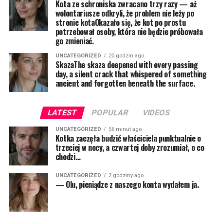
Kota ze schroniska zwracano trzy razy — aż
wolontariusze odkryli, że problem nie leży po
stronie kotaOkazało się, że kot po prostu
potrzebował osoby, która nie będzie próbowała
go zmieniać.
UNCATEGORIZED
20 godzin ago
SkazaThe skaza deepened with every passing
day, a silent crack that whispered of something
ancient and forgotten beneath the surface.
LATEST
POPULAR
VIDEOS
UNCATEGORIZED
56 minut ago
Kotka zaczęła budzić właściciela punktualnie o
trzeciej w nocy, a czwartej doby zrozumiał, o co
chodzi…
UNCATEGORIZED
2 godziny ago
— Olu, pieniądze z naszego konta wydałem ja.