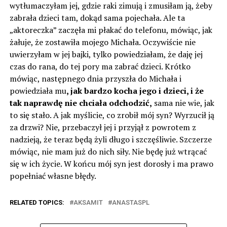
wytłumaczyłam jej, gdzie raki zimują i zmusiłam ją, żeby
zabrała dzieci tam, dokąd sama pojechała. Ale ta
„aktoreczka” zaczęła mi płakać do telefonu, mówiąc, jak
żałuje, że zostawiła mojego Michała. Oczywiście nie
uwierzyłam w jej bajki, tylko powiedziałam, że daję jej
czas do rana, do tej pory ma zabrać dzieci. Krótko
mówiąc, następnego dnia przyszła do Michała i
powiedziała mu
, jak bardzo kocha jego i dzieci, i że
tak naprawdę nie chciała odchodzić,
sama nie wie, jak
to się stało. A jak myślicie, co zrobił mój syn? Wyrzucił ją
za drzwi? Nie, przebaczył jej i przyjął z powrotem z
nadzieją, że teraz będą żyli długo i szczęśliwie. Szczerze
mówiąc, nie mam już do nich siły. Nie będę już wtrącać
się w ich życie. W końcu mój syn jest dorosły i ma prawo
popełniać własne błędy.
RELATED TOPICS:
AKSAMIT
ANASTASPL