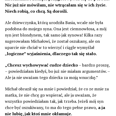
Nic już nie mówiłam, nie wtrącałam się w ich życie.
Niech robią, co chcą. Są dorośli.
Ale dziewczynka, którą urodziła Basia, wcale nie była
podobna do mojego syna. Ona jest ciemnowłosa, a mój
syn jest blondynem, tak samo jak synowa! Kilka razy
sugerowałam Michałowi, że został oszukany, ale on
uparcie nie chciał w to wierzyć i ciągle wymyślał
„
logiczne” wyjaśnienia, dlaczego tak się stało.
„Chcesz wychowywać cudze dziecko
– bardzo proszę,
– powiedziałam kiedyś, bo już nie miałam argumentów. –
Ale ja nie uważam tego dziecka za moją wnuczkę.”
Michał obraził się na mnie i powiedział, że co ze mnie za
matka, że nie chcę go wspierać, ale ja uważam, że
wszystko powiedziałam tak, jak trzeba. Jeżeli mój syn
chce być oszukiwany, to ma do tego pełne prawo,
a ja
nie lubię, jak ktoś mnie okłamuje.