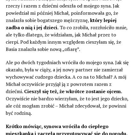
rzeczy i razem z dziećmi odeszła od mojego syna. Jak
powiedział mi później Michał, poinformowała go, że ​​
znalazła sobie bogatszego mężczyznę,
który lepiej
zadba o nią i jej dzieci.
To co zrobiła, rozzłościło mnie,
ale tylko dlatego, że widziałam, jak Michał przez to
cierpi. Pod każdym innym względem cieszyłam się, że
Basia znalazła sobie nową „ofiarę”.
Ale po dwóch tygodniach wróciła do mojego syna. Jak się
okazało, była w ciąży, a jej nowy partner nie zamierzał
wychowywać cudzego dziecka. A co na to Michał? A mój
Michał oczywiście przyjął ją z powrotem razem z
dziećmi.
Cieszył się też, że wkrótce zostanie ojcem.
Oczywiście nie bardzo wierzyłam, że to jest jego dziecko,
ale cóż mogłam zrobić – Michał zdecydował, że powinni
być rodziną.
Krótko mówiąc, synowa wróciła do ciepłego
mieszkanka i zaczęła przygotowywać się do porodu.