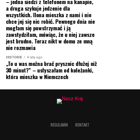
– jedna siedzi z telefonem na kanapie,
a druga szykuje jedzenie dla
wszystkich. Ilona mieszka z nami i nie
chce jej się nic robić. Pewnego dnia nie
mogłam się powstrzymać i ją
zawstydziłam, mówiąc, że u niej zawsze
jest brudno. Teraz nikt w domu ze mną
nie rozmawia
HISTORIE
4 lata ago
„To u was można brać prysznic dłużej niż
30 minut?” – usłyszałam od koleżanki,
która mieszka w Niemczech
REGULAMIN
KONTAKT