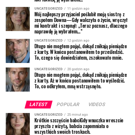
UNCATEGORIZED
11 godzin ago
Mój najlepszy przyjaciel poślubił moją siostrę z
zespołem Downa—Gdy walczyła o życie, wręczył
mi kontrakt i szepnął: „Teraz poznasz, dlaczego
naprawdę ją wybrałem…”
UNCATEGORIZED
12 godzin ago
Długo nie mogłem pojąć, dokąd znikają pieniądze
z karty. W końcu postanowiłem to prześledzić.
To, czego się dowiedziałem, zszokowało mnie.
UNCATEGORIZED
20 godzin ago
Długo nie mogłem pojąć, dokąd znikają pieniądze
z karty. Aż w końcu postanowiłem to wyśledzić.
To, co odkryłem, mną wstrząsnęło.
LATEST
POPULAR
VIDEOS
UNCATEGORIZED
25 minut ago
Krótkie szczęście babciGdy wnuczka wreszcie
przyszła z wizytą, babcia zapomniała o
wszystkich swoich troskach.