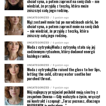
chciał syna, a potem zaprosił na swój ślub – nie
wiedział, że przyjdę z teczką, która może
zniszczyć całą jego rodzinę.
UNCATEGORIZED
5 godzin ago
Mąż zostawił mnie tuż po narodzinach córki, bo
chciał syna, a potem zaprosił mnie na swój ślub
– nie wiedział, że przyjdę z teczką, która
zniszczy całą jego rodzinę.
UNCATEGORIZED
6 godzin ago
Woda z cytrynkąWoda z cytrynką stała się jej
codziennym rytuałem, który dodawał energii
każdego ranka.
UNCATEGORIZED
8 godzin ago
Woda z cytrynkąShe raised the glass to her lips,
letting the cold, citrusy water soothe her
parched throat.
UNCATEGORIZED
9 godzin ago
Mój najlepszy przyjaciel poślubił moją siostrę z
zespołem Downa—Gdy walczyła o życie, wręczył
mi kontrakt i szepnął: „Teraz poznasz, dlaczego
NAPRAWDĘ ją wybrałem…”