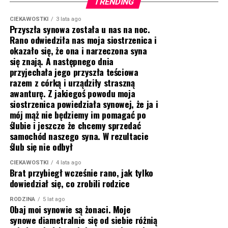
TRENDING
CIEKAWOSTKI
3 lata ago
Przyszła synowa została u nas na noc.
Rano odwiedziła nas moja siostrzenica i
okazało się, że ona i narzeczona syna
się znają. A następnego dnia
przyjechała jego przyszła teściowa
razem z córką i urządziły straszną
awanturę. Z jakiegoś powodu moja
siostrzenica powiedziała synowej, że ja i
mój mąż nie będziemy im pomagać po
ślubie i jeszcze że chcemy sprzedać
samochód naszego syna. W rezultacie
ślub się nie odbył
CIEKAWOSTKI
4 lata ago
Brat przybiegł wcześnie rano, jak tylko
dowiedział się, co zrobili rodzice
RODZINA
5 lat ago
Obaj moi synowie są żonaci. Moje
synowe diametralnie się od siebie różnią