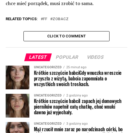
chce mieć porządek, musi zrobić to sama.
RELATED TOPICS:
FF
ZOBACZ
CLICK TO COMMENT
LATEST
POPULAR
VIDEOS
UNCATEGORIZED
25 minut ago
Krótkie szczęście babciGdy wnuczka wreszcie
przyszła z wizytą, babcia zapomniała o
wszystkich swoich troskach.
UNCATEGORIZED
2 godziny ago
Krótkie szczęście babciI zapach jej domowych
pierników napełnił całą chatkę, choć wnuki
dawno już wyjechały.
UNCATEGORIZED
3 godziny ago
Mąż rzucił mnie zaraz po narodzinach córki, bo