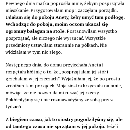
Pewnego dnia matka poprosiła mnie, żebym posprzątała
mieszkanie. Przygotowałam mop i zaczęłam porządki.
Udałam się do pokoju Anety, żeby umyć tam podłogę.
Wchodząc do pokoju, moim oczom ukazał się
ogromny bałagan na stole.
Postanowiłam wszystko
posprzątać, ale niczego nie wyrzucać. Wszystkie
przedmioty ustawiłam starannie na półkach. Nie
widziałam w tym nic złego.
Następnego dnia, do domu przyjechała Aneta i
rozpętała kłótnię o to, że „posprzątałam jej stół i
grzebałam w jej rzeczach”. Wyjaśniłam jej, że po prostu
zrobiłam tam porządek. Moja siostra krzyczała na mnie,
mówiąc, że nie pozwoliła mi ruszać jej rzeczy.
Pokłóciłyśmy się i nie rozmawiałyśmy ze sobą przez
tydzień.
Z biegiem czasu, jak to siostry pogodziłyśmy się, ale
od tamtego czasu nie sprzątam w jej pokoju.
Jeżeli