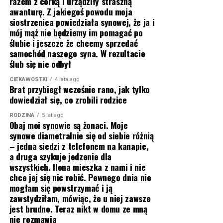
razem z córką i urządziły straszną
awanturę. Z jakiegoś powodu moja
siostrzenica powiedziała synowej, że ja i
mój mąż nie będziemy im pomagać po
ślubie i jeszcze że chcemy sprzedać
samochód naszego syna. W rezultacie
ślub się nie odbył
CIEKAWOSTKI
4 lata ago
Brat przybiegł wcześnie rano, jak tylko
dowiedział się, co zrobili rodzice
RODZINA
5 lat ago
Obaj moi synowie są żonaci. Moje
synowe diametralnie się od siebie różnią
– jedna siedzi z telefonem na kanapie,
a druga szykuje jedzenie dla
wszystkich. Ilona mieszka z nami i nie
chce jej się nic robić. Pewnego dnia nie
mogłam się powstrzymać i ją
zawstydziłam, mówiąc, że u niej zawsze
jest brudno. Teraz nikt w domu ze mną
nie rozmawia