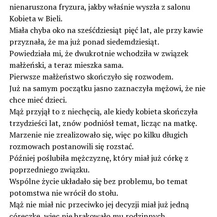
nienaruszona fryzura, jakby właśnie wyszła z salonu
Kobieta w Bieli.
Miała chyba oko na sześćdziesiąt pięć lat, ale przy kawie
przyznała, że ma już ponad siedemdziesiąt.
Powiedziała mi, że dwukrotnie wchodziła w związek
małżeński, a teraz mieszka sama.
Pierwsze małżeństwo skończyło się rozwodem.
Już na samym początku jasno zaznaczyła mężowi, że nie
chce mieć dzieci.
Mąż przyjął to z niechęcią, ale kiedy kobieta skończyła
trzydzieści lat, znów podniósł temat, licząc na matkę.
Marzenie nie zrealizowało się, więc po kilku długich
rozmowach postanowili się rozstać.
Później poślubiła mężczyznę, który miał już córkę z
poprzedniego związku.
Wspólne życie układało się bez problemu, bo temat
potomstwa nie wrócił do stołu.
Mąż nie miał nic przeciwko jej decyzji miał już jedną
córeczkę, więc nie brakowało mu rodzinnych