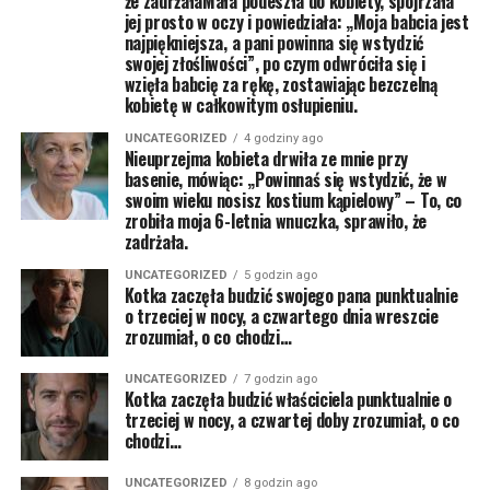
że zadrżałaMała podeszła do kobiety, spojrzała
jej prosto w oczy i powiedziała: „Moja babcia jest
najpiękniejsza, a pani powinna się wstydzić
swojej złośliwości”, po czym odwróciła się i
wzięła babcię za rękę, zostawiając bezczelną
kobietę w całkowitym osłupieniu.
UNCATEGORIZED
4 godziny ago
Nieuprzejma kobieta drwiła ze mnie przy
basenie, mówiąc: „Powinnaś się wstydzić, że w
swoim wieku nosisz kostium kąpielowy” – To, co
zrobiła moja 6-letnia wnuczka, sprawiło, że
zadrżała.
UNCATEGORIZED
5 godzin ago
Kotka zaczęła budzić swojego pana punktualnie
o trzeciej w nocy, a czwartego dnia wreszcie
zrozumiał, o co chodzi…
UNCATEGORIZED
7 godzin ago
Kotka zaczęła budzić właściciela punktualnie o
trzeciej w nocy, a czwartej doby zrozumiał, o co
chodzi…
UNCATEGORIZED
8 godzin ago