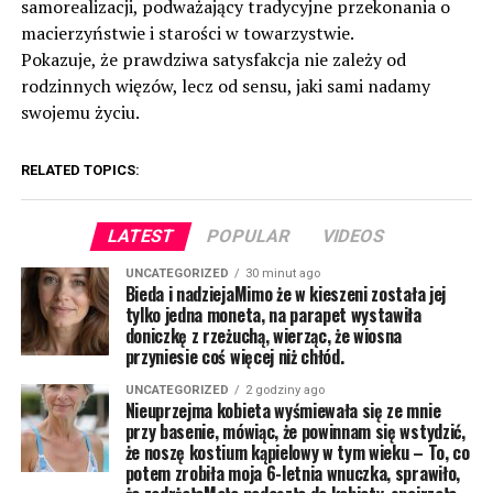
samorealizacji, podważający tradycyjne przekonania o
macierzyństwie i starości w towarzystwie.
Pokazuje, że prawdziwa satysfakcja nie zależy od
rodzinnych więzów, lecz od sensu, jaki sami nadamy
swojemu życiu.
RELATED TOPICS:
LATEST
POPULAR
VIDEOS
UNCATEGORIZED
30 minut ago
Bieda i nadziejaMimo że w kieszeni została jej
tylko jedna moneta, na parapet wystawiła
doniczkę z rzeżuchą, wierząc, że wiosna
przyniesie coś więcej niż chłód.
UNCATEGORIZED
2 godziny ago
Nieuprzejma kobieta wyśmiewała się ze mnie
przy basenie, mówiąc, że powinnam się wstydzić,
że noszę kostium kąpielowy w tym wieku – To, co
potem zrobiła moja 6-letnia wnuczka, sprawiło,