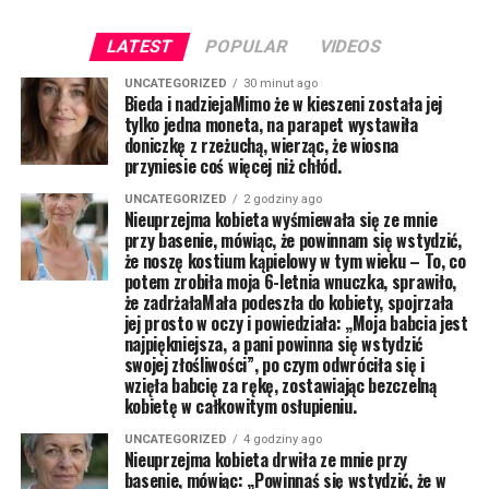
LATEST
POPULAR
VIDEOS
UNCATEGORIZED
30 minut ago
Bieda i nadziejaMimo że w kieszeni została jej
tylko jedna moneta, na parapet wystawiła
doniczkę z rzeżuchą, wierząc, że wiosna
przyniesie coś więcej niż chłód.
UNCATEGORIZED
2 godziny ago
Nieuprzejma kobieta wyśmiewała się ze mnie
przy basenie, mówiąc, że powinnam się wstydzić,
że noszę kostium kąpielowy w tym wieku – To, co
potem zrobiła moja 6-letnia wnuczka, sprawiło,
że zadrżałaMała podeszła do kobiety, spojrzała
jej prosto w oczy i powiedziała: „Moja babcia jest
najpiękniejsza, a pani powinna się wstydzić
swojej złośliwości”, po czym odwróciła się i
wzięła babcię za rękę, zostawiając bezczelną
kobietę w całkowitym osłupieniu.
UNCATEGORIZED
4 godziny ago
Nieuprzejma kobieta drwiła ze mnie przy
basenie, mówiąc: „Powinnaś się wstydzić, że w