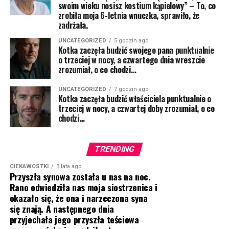
swoim wieku nosisz kostium kąpielowy” – To, co
zrobiła moja 6-letnia wnuczka, sprawiło, że
zadrżała.
UNCATEGORIZED
5 godzin ago
Kotka zaczęła budzić swojego pana punktualnie
o trzeciej w nocy, a czwartego dnia wreszcie
zrozumiał, o co chodzi…
UNCATEGORIZED
7 godzin ago
Kotka zaczęła budzić właściciela punktualnie o
trzeciej w nocy, a czwartej doby zrozumiał, o co
chodzi…
TRENDING
CIEKAWOSTKI
3 lata ago
Przyszła synowa została u nas na noc.
Rano odwiedziła nas moja siostrzenica i
okazało się, że ona i narzeczona syna
się znają. A następnego dnia
przyjechała jego przyszła teściowa