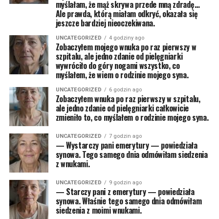
myślałam, że mąż skrywa przede mną zdradę…
Ale prawda, którą miałam odkryć, okazała się
jeszcze bardziej nieoczekiwana.
UNCATEGORIZED
4 godziny ago
Zobaczyłem mojego wnuka po raz pierwszy w
szpitalu, ale jedno zdanie od pielęgniarki
wywróciło do góry nogami wszystko, co
myślałem, że wiem o rodzinie mojego syna.
UNCATEGORIZED
6 godzin ago
Zobaczyłem wnuka po raz pierwszy w szpitalu,
ale jedno zdanie od pielęgniarki całkowicie
zmieniło to, co myślałem o rodzinie mojego syna.
UNCATEGORIZED
7 godzin ago
— Wystarczy pani emerytury — powiedziała
synowa. Tego samego dnia odmówiłam siedzenia
z wnukami.
UNCATEGORIZED
9 godzin ago
— Starczy pani z emerytury — powiedziała
synowa. Właśnie tego samego dnia odmówiłam
siedzenia z moimi wnukami.