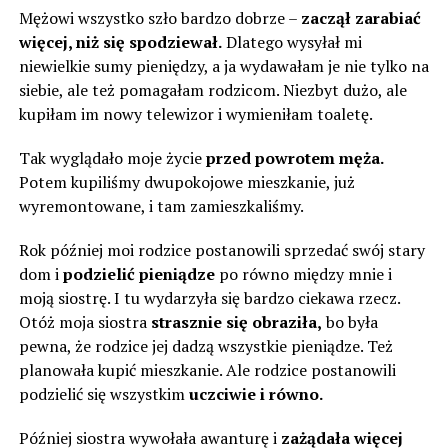
Mężowi wszystko szło bardzo dobrze –
zaczął zarabiać
więcej, niż się spodziewał.
Dlatego wysyłał mi
niewielkie sumy pieniędzy, a ja wydawałam je nie tylko na
siebie, ale też pomagałam rodzicom. Niezbyt dużo, ale
kupiłam im nowy telewizor i wymieniłam toaletę.
Tak wyglądało moje życie
przed powrotem męża.
Potem kupiliśmy dwupokojowe mieszkanie, już
wyremontowane, i tam zamieszkaliśmy.
Rok później moi rodzice postanowili sprzedać swój stary
dom i
podzielić pieniądze
po równo między mnie i
moją siostrę. I tu wydarzyła się bardzo ciekawa rzecz.
Otóż moja siostra
strasznie się obraziła,
bo była
pewna, że ​​rodzice jej dadzą wszystkie pieniądze. Też
planowała kupić mieszkanie. Ale rodzice postanowili
podzielić się wszystkim
uczciwie i równo.
Później siostra wywołała awanturę i
zażądała więcej