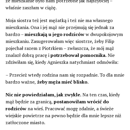
że mieszkanie było nam potrzebne jak najszybciej –
właśnie zaszłam w ciążę.
Moja siostra też jest mężatką i też nie ma własnego
mieszkania. Ona i jej mąż nie przejmują się jednak za
bardzo –
mieszkają u jego rodziców
w dwupokojowym
mieszkaniu. Zasugerowałam więc siostrze, żeby Filip
pojechał razem z Piotrkiem – zwłaszcza, że ​​mój mąż
znalazł dobrą pracę i
potrzebował pomocnika.
Nie
zdziwiłam się, kiedy Agnieszka natychmiast odmówiła:
– Przecież wtedy rodzina nam się rozpadnie. To dla mnie
bardzo ważne,
żeby męża mieć blisko.
Nic nie powiedziałam, jak zwykle.
Na ten czas, kiedy
mąż będzie za granicą,
postanowiłam wrócić do
rodziców
na wieś. Pracować mogę zdalnie, a świeże
wiejskie powietrze na pewno będzie dla mnie lepsze niż
zatłoczone miasto.