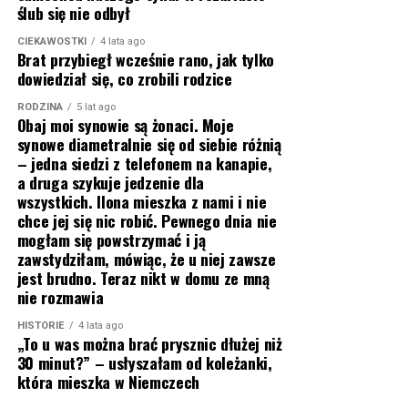
ślub się nie odbył
CIEKAWOSTKI
4 lata ago
Brat przybiegł wcześnie rano, jak tylko
dowiedział się, co zrobili rodzice
RODZINA
5 lat ago
Obaj moi synowie są żonaci. Moje
synowe diametralnie się od siebie różnią
– jedna siedzi z telefonem na kanapie,
a druga szykuje jedzenie dla
wszystkich. Ilona mieszka z nami i nie
chce jej się nic robić. Pewnego dnia nie
mogłam się powstrzymać i ją
zawstydziłam, mówiąc, że u niej zawsze
jest brudno. Teraz nikt w domu ze mną
nie rozmawia
HISTORIE
4 lata ago
„To u was można brać prysznic dłużej niż
30 minut?” – usłyszałam od koleżanki,
która mieszka w Niemczech