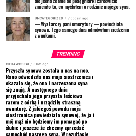
ale jedno zdanie od pielęgniarki całkowicie
zmieniło to, co myślałem o rodzinie mojego syna.
UNCATEGORIZED
7 godzin ago
— Wystarczy pani emerytury — powiedziała
synowa. Tego samego dnia odmówiłam siedzenia
z wnukami.
TRENDING
CIEKAWOSTKI
3 lata ago
Przyszła synowa została u nas na noc.
Rano odwiedziła nas moja siostrzenica i
okazało się, że ona i narzeczona syna
się znają. A następnego dnia
przyjechała jego przyszła teściowa
razem z córką i urządziły straszną
awanturę. Z jakiegoś powodu moja
siostrzenica powiedziała synowej, że ja i
mój mąż nie będziemy im pomagać po
ślubie i jeszcze że chcemy sprzedać
samochód naszego syna. W rezultacie