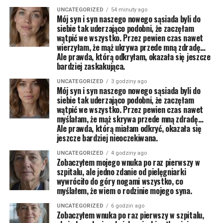
UNCATEGORIZED
54 minuty ago
Mój syn i syn naszego nowego sąsiada byli do
siebie tak uderzająco podobni, że zaczęłam
wątpić we wszystko. Przez pewien czas nawet
wierzyłam, że mąż ukrywa przede mną zdradę…
Ale prawda, którą odkryłam, okazała się jeszcze
bardziej zaskakująca.
UNCATEGORIZED
3 godziny ago
Mój syn i syn naszego nowego sąsiada byli do
siebie tak uderzająco podobni, że zaczęłam
wątpić we wszystko. Przez pewien czas nawet
myślałam, że mąż skrywa przede mną zdradę…
Ale prawda, którą miałam odkryć, okazała się
jeszcze bardziej nieoczekiwana.
UNCATEGORIZED
4 godziny ago
Zobaczyłem mojego wnuka po raz pierwszy w
szpitalu, ale jedno zdanie od pielęgniarki
wywróciło do góry nogami wszystko, co
myślałem, że wiem o rodzinie mojego syna.
UNCATEGORIZED
6 godzin ago
Zobaczyłem wnuka po raz pierwszy w szpitalu,