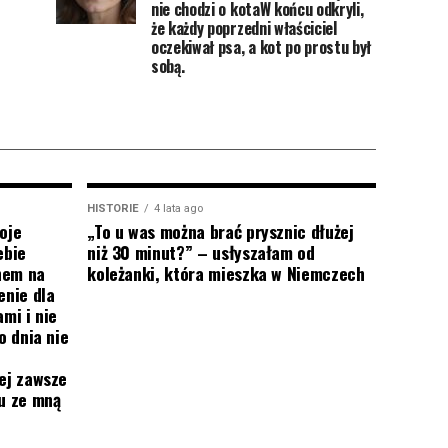
nie chodzi o kotaW końcu odkryli,
że każdy poprzedni właściciel
oczekiwał psa, a kot po prostu był
sobą.
HISTORIE
4 lata ago
oje
„To u was można brać prysznic dłużej
ebie
niż 30 minut?” – usłyszałam od
onem na
koleżanki, która mieszka w Niemczech
enie dla
mi i nie
o dnia nie
ej zawsze
mu ze mną