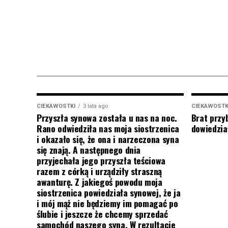
CIEKAWOSTKI
3 lata ago
CIEKAWOSTK
Przyszła synowa została u nas na noc.
Brat przy
Rano odwiedziła nas moja siostrzenica
dowiedział
i okazało się, że ona i narzeczona syna
się znają. A następnego dnia
przyjechała jego przyszła teściowa
razem z córką i urządziły straszną
awanturę. Z jakiegoś powodu moja
siostrzenica powiedziała synowej, że ja
i mój mąż nie będziemy im pomagać po
ślubie i jeszcze że chcemy sprzedać
samochód naszego syna. W rezultacie