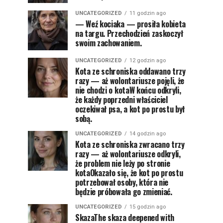
UNCATEGORIZED
11 godzin ago
— Weź kociaka — prosiła kobieta
na targu. Przechodzień zaskoczył
swoim zachowaniem.
UNCATEGORIZED
12 godzin ago
Kota ze schroniska oddawano trzy
razy — aż wolontariusze pojęli, że
nie chodzi o kotaW końcu odkryli,
że każdy poprzedni właściciel
oczekiwał psa, a kot po prostu był
sobą.
UNCATEGORIZED
14 godzin ago
Kota ze schroniska zwracano trzy
razy — aż wolontariusze odkryli,
że problem nie leży po stronie
kotaOkazało się, że kot po prostu
potrzebował osoby, która nie
będzie próbowała go zmieniać.
UNCATEGORIZED
15 godzin ago
SkazaThe skaza deepened with