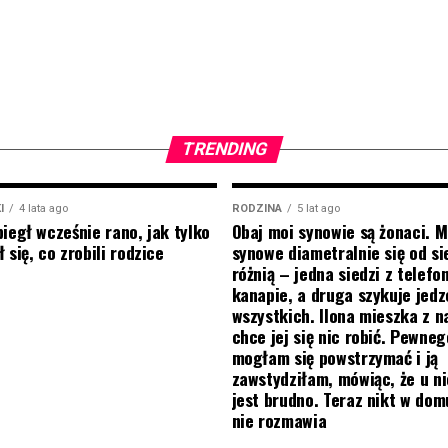
TRENDING
I
4 lata ago
RODZINA
5 lat ago
biegł wcześnie rano, jak tylko
Obaj moi synowie są żonaci. M
 się, co zrobili rodzice
synowe diametralnie się od si
różnią – jedna siedzi z telef
kanapie, a druga szykuje jedz
wszystkich. Ilona mieszka z na
chce jej się nic robić. Pewneg
mogłam się powstrzymać i ją
zawstydziłam, mówiąc, że u ni
jest brudno. Teraz nikt w do
nie rozmawia