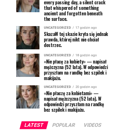
every passing day, a silent crack
that whispered of something
ancient and forgotten beneath
the surface.
UNCATEGORIZED
17 godzin ago
SkazaW tej skazie kryła się jednak
prawda, której nikt nie chciał
dostrzec.
UNCATEGORIZED
18 godzin ago
«Nie płacę za kobiety» — napisał
mężczyzna (52 lata). W odpowiedzi
przyszłam na randkę bez szpilek i
makijażu.
UNCATEGORIZED
20 godzin ago
«Nie płaczę za kobietami» —
napisał mężczyzna (52 lata). W
odpowiedzi przyszłam na randkę
bez szpilek i makijażu.
LATEST
POPULAR
VIDEOS