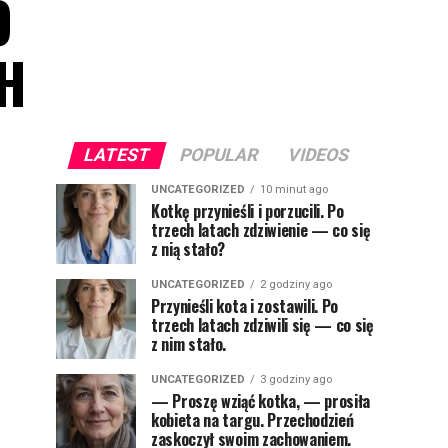
O
CH
LATEST
POPULAR
VIDEOS
UNCATEGORIZED
10 minut ago
Kotkę przynieśli i porzucili. Po
trzech latach zdziwienie — co się
z nią stało?
UNCATEGORIZED
2 godziny ago
Przynieśli kota i zostawili. Po
trzech latach zdziwili się — co się
z nim stało.
UNCATEGORIZED
3 godziny ago
— Proszę wziąć kotka, — prosiła
kobieta na targu. Przechodzień
zaskoczył swoim zachowaniem.