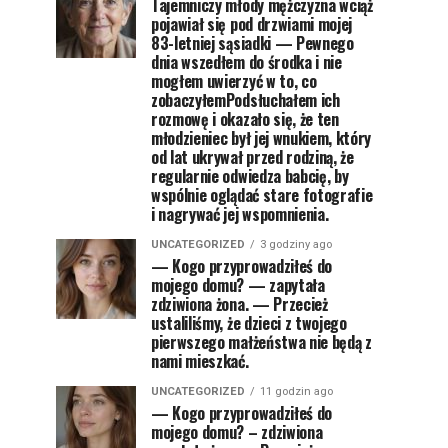
Tajemniczy młody mężczyzna wciąż
pojawiał się pod drzwiami mojej
83-letniej sąsiadki — Pewnego
dnia wszedłem do środka i nie
mogłem uwierzyć w to, co
zobaczyłemPodsłuchałem ich
rozmowę i okazało się, że ten
młodzieniec był jej wnukiem, który
od lat ukrywał przed rodziną, że
regularnie odwiedza babcię, by
wspólnie oglądać stare fotografie
i nagrywać jej wspomnienia.
UNCATEGORIZED
3 godziny ago
— Kogo przyprowadziłeś do
mojego domu? — zapytała
zdziwiona żona. — Przecież
ustaliliśmy, że dzieci z twojego
pierwszego małżeństwa nie będą z
nami mieszkać.
UNCATEGORIZED
11 godzin ago
— Kogo przyprowadziłeś do
mojego domu? – zdziwiona