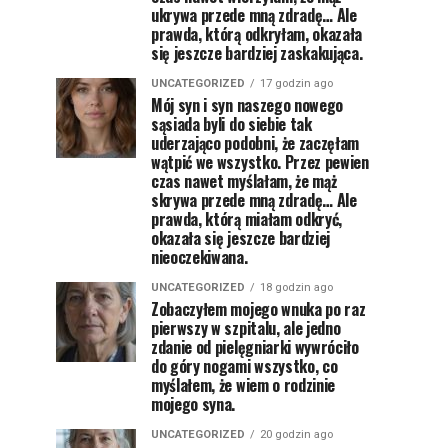
ukrywa przede mną zdradę… Ale
prawda, którą odkryłam, okazała
się jeszcze bardziej zaskakująca.
UNCATEGORIZED
17 godzin ago
Mój syn i syn naszego nowego
sąsiada byli do siebie tak
uderzająco podobni, że zaczęłam
wątpić we wszystko. Przez pewien
czas nawet myślałam, że mąż
skrywa przede mną zdradę… Ale
prawda, którą miałam odkryć,
okazała się jeszcze bardziej
nieoczekiwana.
UNCATEGORIZED
18 godzin ago
Zobaczyłem mojego wnuka po raz
pierwszy w szpitalu, ale jedno
zdanie od pielęgniarki wywróciło
do góry nogami wszystko, co
myślałem, że wiem o rodzinie
mojego syna.
UNCATEGORIZED
20 godzin ago