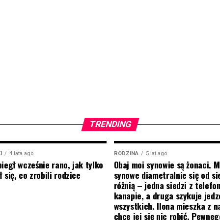
TRENDING
I
4 lata ago
RODZINA
5 lat ago
biegł wcześnie rano, jak tylko
Obaj moi synowie są żonaci. M
 się, co zrobili rodzice
synowe diametralnie się od si
różnią – jedna siedzi z telef
kanapie, a druga szykuje jedz
wszystkich. Ilona mieszka z na
chce jej się nic robić. Pewneg