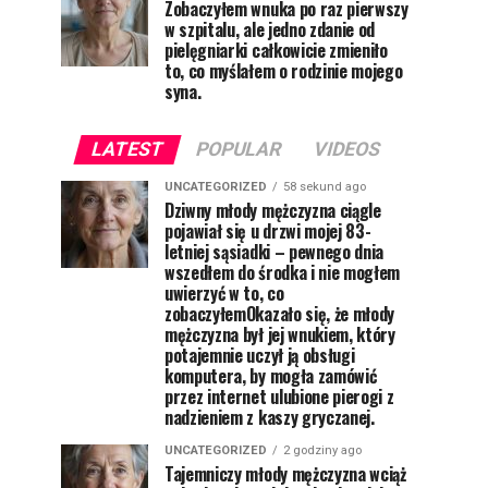
Zobaczyłem wnuka po raz pierwszy
w szpitalu, ale jedno zdanie od
pielęgniarki całkowicie zmieniło
to, co myślałem o rodzinie mojego
syna.
LATEST
POPULAR
VIDEOS
UNCATEGORIZED
58 sekund ago
Dziwny młody mężczyzna ciągle
pojawiał się u drzwi mojej 83-
letniej sąsiadki – pewnego dnia
wszedłem do środka i nie mogłem
uwierzyć w to, co
zobaczyłemOkazało się, że młody
mężczyzna był jej wnukiem, który
potajemnie uczył ją obsługi
komputera, by mogła zamówić
przez internet ulubione pierogi z
nadzieniem z kaszy gryczanej.
UNCATEGORIZED
2 godziny ago
Tajemniczy młody mężczyzna wciąż