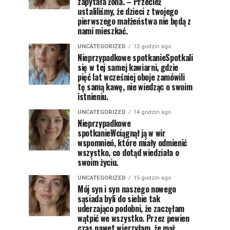
zapytała żona. – Przecież
ustaliliśmy, że dzieci z twojego
pierwszego małżeństwa nie będą z
nami mieszkać.
UNCATEGORIZED
12 godzin ago
Nieprzypadkowe spotkanieSpotkali
się w tej samej kawiarni, gdzie
pięć lat wcześniej oboje zamówili
tę samą kawę, nie wiedząc o swoim
istnieniu.
UNCATEGORIZED
14 godzin ago
Nieprzypadkowe
spotkanieWciągnął ją w wir
wspomnień, które miały odmienić
wszystko, co dotąd wiedziała o
swoim życiu.
UNCATEGORIZED
15 godzin ago
Mój syn i syn naszego nowego
sąsiada byli do siebie tak
uderzająco podobni, że zaczęłam
wątpić we wszystko. Przez pewien
czas nawet wierzyłam, że mąż