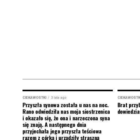
CIEKAWOSTKI
3 lata ago
CIEKAWOSTK
Przyszła synowa została u nas na noc.
Brat przy
Rano odwiedziła nas moja siostrzenica
dowiedział
i okazało się, że ona i narzeczona syna
się znają. A następnego dnia
przyjechała jego przyszła teściowa
razem z córką i urządziły straszną