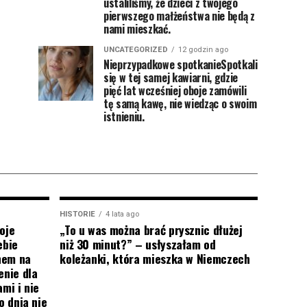
ustaliliśmy, że dzieci z twojego
pierwszego małżeństwa nie będą z
nami mieszkać.
UNCATEGORIZED
12 godzin ago
Nieprzypadkowe spotkanieSpotkali
się w tej samej kawiarni, gdzie
pięć lat wcześniej oboje zamówili
tę samą kawę, nie wiedząc o swoim
istnieniu.
HISTORIE
4 lata ago
oje
„To u was można brać prysznic dłużej
ebie
niż 30 minut?” – usłyszałam od
onem na
koleżanki, która mieszka w Niemczech
enie dla
mi i nie
o dnia nie