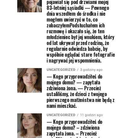
pojawiał się pod drzwiami mojej
83-letniej sąsiadki — Pewnego
dnia wszedłem do środka i nie
mogłem uwierzyć w to, co
zobaczyłemPodsłuchałem ich
rozmowę i okazało się, że ten
młodzieniec był jej wnukiem, który
od lat ukrywał przed rodziną, że
regularnie odwiedza babcię, by
wspólnie oglądać stare fotografie
i nagrywać jej wspomnienia.
UNCATEGORIZED
3 godziny ago
— Kogo przyprowadziłeś do
mojego domu? — zapytała
zdziwiona żona. — Przecież
ustaliliśmy, że dzieci z twojego
pierwszego małżeństwa nie będą z
nami mieszkać.
UNCATEGORIZED
11 godzin ago
— Kogo przyprowadziłeś do
mojego domu? – zdziwiona
zapytała żona. – Przecież