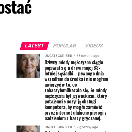
ostać
LATEST
POPULAR
VIDEOS
UNCATEGORIZED
58 sekund ago
Dziwny młody mężczyzna ciągle
pojawiał się u drzwi mojej 83-
letniej sąsiadki – pewnego dnia
wszedłem do środka i nie mogłem
uwierzyć w to, co
zobaczyłemOkazało się, że młody
mężczyzna był jej wnukiem, który
potajemnie uczył ją obsługi
komputera, by mogła zamówić
przez internet ulubione pierogi z
nadzieniem z kaszy gryczanej.
UNCATEGORIZED
2 godziny ago