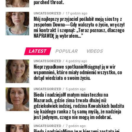
parched throat.
UNCATEGORIZED
17 godzin ago
Mój najlepszy przyjaciel poślubił moją siostrę z
zespołem Downa—Gdy walczyła o życie, wręczył
mi kontrakt i szepnął: „Teraz poznasz, dlaczego
NAPRAWDĘ ją wybrałem…”
LATEST
POPULAR
VIDEOS
UNCATEGORIZED
4 godziny ago
Nieprzypadkowe spotkanieWciągnął ją w wir
wspomnień, które miały odmienić wszystko, co
dotąd wiedziała o swoim życiu.
UNCATEGORIZED
5 godzin ago
Bieda i nadziejaW małym miasteczku na
Mazurach, gdzie zima trwała dłużej niż
gdziekolwiek indziej, rodzina Kowalskich budziła
się każdego ranka z tą samą myślą, że nadzieja
jest jedynym, czego nie mogą im odebrać.
UNCATEGORIZED
7 godzin ago
Bieda i nadziejaMimo że w kieszeni została jej