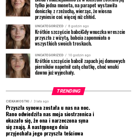
tylko jedna moneta, na parapet wystawiła
doniczkę z rzeżuchą, wierząc, że wiosna
przyniesie coś więcej niż chłód.
UNCATEGORIZED
8 godzin ago
Krótkie szczęście babciGdy wnuczka wreszcie
przyszła z wizytą, babcia zapomniała o
wszystkich swoich troskach.
UNCATEGORIZED
10 godzin ago
Krótkie szczęście babciI zapach jej domowych
pierników napełnił całą chatkę, choć wnuki
dawno już wyjechały.
TRENDING
CIEKAWOSTKI
3 lata ago
Przyszła synowa została u nas na noc.
Rano odwiedziła nas moja siostrzenica i
okazało się, że ona i narzeczona syna
się znają. A następnego dnia
przyjechała jego przyszła teściowa