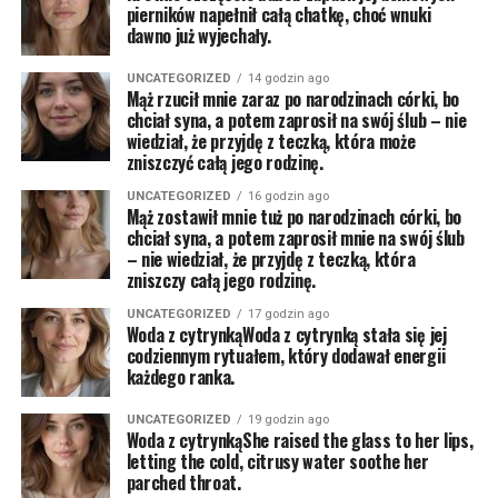
pierników napełnił całą chatkę, choć wnuki
dawno już wyjechały.
UNCATEGORIZED
14 godzin ago
Mąż rzucił mnie zaraz po narodzinach córki, bo
chciał syna, a potem zaprosił na swój ślub – nie
wiedział, że przyjdę z teczką, która może
zniszczyć całą jego rodzinę.
UNCATEGORIZED
16 godzin ago
Mąż zostawił mnie tuż po narodzinach córki, bo
chciał syna, a potem zaprosił mnie na swój ślub
– nie wiedział, że przyjdę z teczką, która
zniszczy całą jego rodzinę.
UNCATEGORIZED
17 godzin ago
Woda z cytrynkąWoda z cytrynką stała się jej
codziennym rytuałem, który dodawał energii
każdego ranka.
UNCATEGORIZED
19 godzin ago
Woda z cytrynkąShe raised the glass to her lips,
letting the cold, citrusy water soothe her
parched throat.