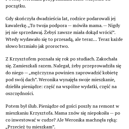
początku.
Gdy skończyła dwadzieścia lat, rodzice podarowali jej
kawalerkę. „To twoja podpora — mówiła mama. — Nigdy
jej nie sprzedawaj. Żebyś zawsze miała dokąd wrócić”.
Wtedy wydawało się to przesadą, ale teraz… Teraz każde
słowo brzmiało jak proroctwo.
Z Krzysztofem poznała się rok po studiach. Zakochała
się. Zamieszkali razem. Nalegał, żeby przeprowadziła się
do niego — „mężczyzna powinien zaprowadzić kobietę
pod swój dach”. Weronika wynajęła swoje mieszkanie,
dzieliła pieniądze: część na wspólne wydatki, część na
oszczędności.
Potem był ślub. Pieniądze od gości poszły na remont w
mieszkaniu Krzysztofa. Mama znów się niepokoiła — po
co inwestować w cudze? Ale Weronika machnęła ręką:
„Przecież tu mieszkam”.