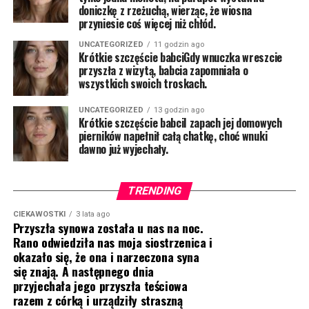
doniczkę z rzeżuchą, wierząc, że wiosna
przyniesie coś więcej niż chłód.
UNCATEGORIZED
11 godzin ago
Krótkie szczęście babciGdy wnuczka wreszcie
przyszła z wizytą, babcia zapomniała o
wszystkich swoich troskach.
UNCATEGORIZED
13 godzin ago
Krótkie szczęście babciI zapach jej domowych
pierników napełnił całą chatkę, choć wnuki
dawno już wyjechały.
TRENDING
CIEKAWOSTKI
3 lata ago
Przyszła synowa została u nas na noc.
Rano odwiedziła nas moja siostrzenica i
okazało się, że ona i narzeczona syna
się znają. A następnego dnia
przyjechała jego przyszła teściowa
razem z córką i urządziły straszną