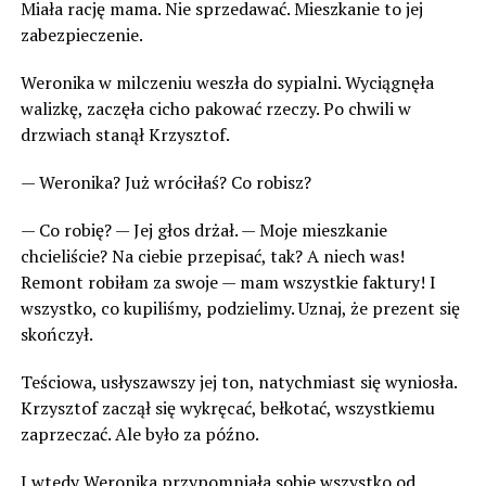
Miała rację mama. Nie sprzedawać. Mieszkanie to jej
zabezpieczenie.
Weronika w milczeniu weszła do sypialni. Wyciągnęła
walizkę, zaczęła cicho pakować rzeczy. Po chwili w
drzwiach stanął Krzysztof.
— Weronika? Już wróciłaś? Co robisz?
— Co robię? — Jej głos drżał. — Moje mieszkanie
chcieliście? Na ciebie przepisać, tak? A niech was!
Remont robiłam za swoje — mam wszystkie faktury! I
wszystko, co kupiliśmy, podzielimy. Uznaj, że prezent się
skończył.
Teściowa, usłyszawszy jej ton, natychmiast się wyniosła.
Krzysztof zaczął się wykręcać, bełkotać, wszystkiemu
zaprzeczać. Ale było za późno.
I wtedy Weronika przypomniała sobie wszystko od