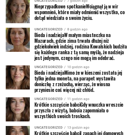
UNCATEGORIZED
7 godzin ago
Nieprzypadkowe spotkanieWciągnął ją w wir
wspomnień, które miały odmienić wszystko, co
dotąd wiedziała o swoim życiu.
UNCATEGORIZED
8 godzin ago
Bieda i nadziejaW małym miasteczku na
Mazurach, gdzie zima trwała dłużej niż
gdziekolwiek indziej, rodzina Kowalskich budziła
się każdego ranka z tą samą myślą, że nadzieja
jest jedynym, czego nie mogą im odebrać.
UNCATEGORIZED
10 godzin ago
Bieda i nadziejaMimo że w kieszeni została jej
tylko jedna moneta, na parapet wystawiła
doniczkę z rzeżuchą, wierząc, że wiosna
przyniesie coś więcej niż chłód.
UNCATEGORIZED
11 godzin ago
Krótkie szczęście babciGdy wnuczka wreszcie
przyszła z wizytą, babcia zapomniała o
wszystkich swoich troskach.
UNCATEGORIZED
13 godzin ago
Krótkie szczęście babciI zapach jej domowych