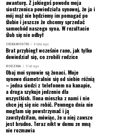
awanturę. Z jakiegoś powodu moja
siostrzenica powiedziała synowej, że ja i
mój mąż nie będziemy im pomagać po
ślubie i jeszcze że chcemy sprzedać
samochód naszego syna. W rezultacie
ślub się nie odbył
CIEKAWOSTKI
4 lata ago
Brat przybiegł wcześnie rano, jak tylko
dowiedział się, co zrobili rodzice
RODZINA
5 lat ago
Obaj moi synowie są żonaci. Moje
synowe diametralnie się od siebie różnią
– jedna siedzi z telefonem na kanapie,
a druga szykuje jedzenie dla
wszystkich. Ilona mieszka z nami i nie
chce jej się nic robić. Pewnego dnia nie
mogłam się powstrzymać i ją
zawstydziłam, mówiąc, że u niej zawsze
jest brudno. Teraz nikt w domu ze mną
nie rozmawia