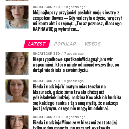
UNCATEGORIZED
20 godzin ago
Mój najlepszy przyjaciel poślubił moją siostrę z
zespołem Downa—Gdy walczyła o życie, wręczył
mi kontrakt i szepnął: „Teraz poznasz, dlaczego
NAPRAWDĘ ją wybrałem…”
LATEST
POPULAR
VIDEOS
UNCATEGORIZED
7 godzin ago
Nieprzypadkowe spotkanieWciągnął ją w wir
wspomnień, które miały odmienić wszystko, co
dotąd wiedziała o swoim życiu.
UNCATEGORIZED
8 godzin ago
Bieda i nadziejaW małym miasteczku na
Mazurach, gdzie zima trwała dłużej niż
gdziekolwiek indziej, rodzina Kowalskich budziła
się każdego ranka z tą samą myślą, że nadzieja
jest jedynym, czego nie mogą im odebrać.
UNCATEGORIZED
10 godzin ago
Bieda i nadziejaMimo że w kieszeni została jej
tylko jedna moneta, na parapet wystawiła