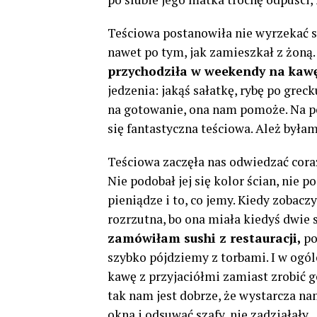
Teściowa postanowiła nie wyrzekać si
nawet po tym, jak zamieszkał z żoną.
przychodziła w weekendy na kaw
jedzenia: jakąś sałatkę, rybę po grec
na gotowanie, ona nam pomoże. Na po
się fantastyczna teściowa. Ależ był
Teściowa zaczęła nas odwiedzać coraz 
Nie podobał jej się kolor ścian, nie p
pieniądze i to, co jemy. Kiedy zobacz
rozrzutna, bo ona miała kiedyś dwie s
zamówiłam sushi z restauracji,
po
szybko pójdziemy z torbami. I w ogól
kawę z przyjaciółmi zamiast zrobić 
tak nam jest dobrze, że wystarcza na
okna i odsuwać szafy, nie zadziałały.