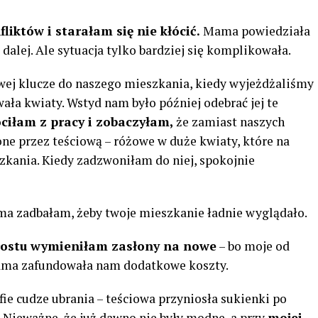
liktów i starałam się nie kłócić.
Mama powiedziała
dalej. Ale sytuacja tylko bardziej się komplikowała.
wej klucze do naszego mieszkania, kiedy wyjeżdżaliśmy
wała kwiaty. Wstyd nam było później odebrać jej te
iłam z pracy i zobaczyłam,
że zamiast naszych
one przez teściową – różowe w duże kwiaty, które na
zkania. Kiedy zadzwoniłam do niej, spokojnie
sama zadbałam, żeby twoje mieszkanie ładnie wyglądało.
prostu wymieniłam zasłony na nowe
– bo moje od
mama zafundowała nam dodatkowe koszty.
 cudze ubrania – teściowa przyniosła sukienki po
i. Nieważne, że już dawno nie były modne, a przy
mojej