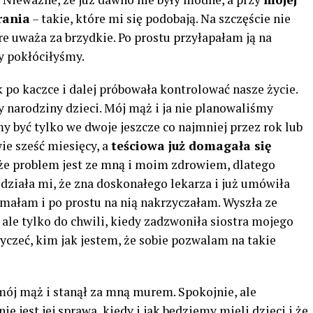
rania
– takie, które mi się podobają. Na szczęście nie
e uważa za brzydkie. Po prostu przyłapałam ją na
dy pokłóciłyśmy.
k po kaczce i dalej próbowała kontrolować nasze życie.
 narodziny dzieci. Mój mąż i ja nie planowaliśmy
my być tylko we dwoje jeszcze co najmniej przez rok lub
ie sześć miesięcy, a
teściowa już domagała się
 że problem jest ze mną i moim zdrowiem, dlatego
działa mi, że zna doskonałego lekarza i już umówiła
ymałam i po prostu na nią nakrzyczałam. Wyszła ze
 ale tylko do chwili, kiedy zadzwoniła siostra mojego
zyczeć, kim jak jestem, że sobie pozwalam na takie
 mój mąż i stanął za mną murem. Spokojnie, ale
e jest jej sprawa, kiedy i jak będziemy mieli dzieci i że