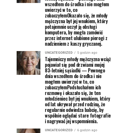
wszedłem do środka i nie mogłem
uwierzyć w to, co
zobaczyłemOkazało się, że młody
mężczyzna był jej wnukiem, który
potajemnie uczył ją obsługi
komputera, by mogła zamówić
przez internet ulubione pierogi z
nadzieniem z kaszy gryczanej.
UNCATEGORIZED
5 godzin ago
Tajemniczy młody mężczyzna wciąż
pojawiał się pod drzwiami mojej
83-letniej sąsiadki — Pewnego
dnia wszedłem do środka i nie
mogłem uwierzyć w to, co
zobaczyłemPodsłuchałem ich
rozmowę i okazało się, że ten
młodzieniec był jej wnukiem, który
od lat ukrywał przed rodziną, że
regularnie odwiedza babcię, by
wspólnie oglądać stare fotografie
i nagrywać jej wspomnienia.
UNCATEGORIZED
6 godzin ago