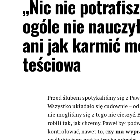
„Nic nie potrafis
ogóle nie nauczy
ani jak karmić m
teściowa
Przed ślubem spotykaliśmy się z Pawł
Wszystko układało się cudownie – o
nie mogliśmy się z tego nie cieszyć
robili tak, jak chcemy. Paweł był po
kontrolować, nawet to, c
zy ma wypra
po ślubie jego matka trochę odpuści, 