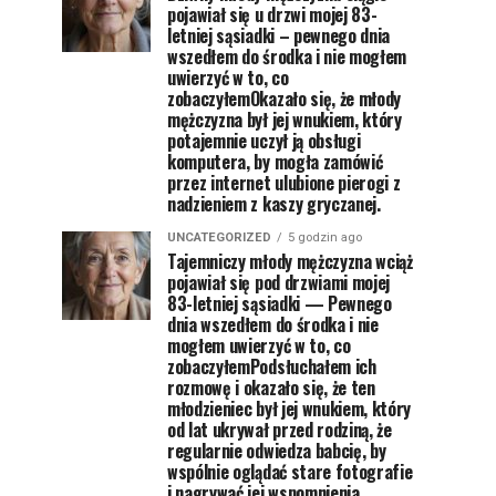
pojawiał się u drzwi mojej 83-
letniej sąsiadki – pewnego dnia
wszedłem do środka i nie mogłem
uwierzyć w to, co
zobaczyłemOkazało się, że młody
mężczyzna był jej wnukiem, który
potajemnie uczył ją obsługi
komputera, by mogła zamówić
przez internet ulubione pierogi z
nadzieniem z kaszy gryczanej.
UNCATEGORIZED
5 godzin ago
Tajemniczy młody mężczyzna wciąż
pojawiał się pod drzwiami mojej
83-letniej sąsiadki — Pewnego
dnia wszedłem do środka i nie
mogłem uwierzyć w to, co
zobaczyłemPodsłuchałem ich
rozmowę i okazało się, że ten
młodzieniec był jej wnukiem, który
od lat ukrywał przed rodziną, że
regularnie odwiedza babcię, by
wspólnie oglądać stare fotografie
i nagrywać jej wspomnienia.