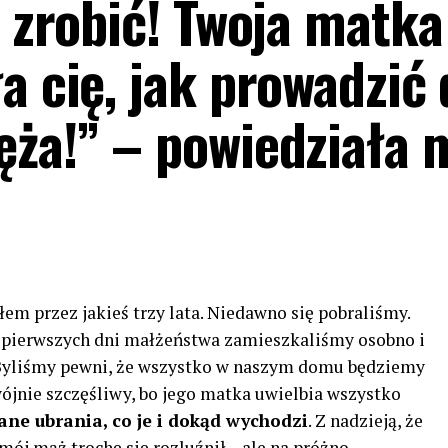
z zrobić! Twoja matka
ła cię, jak prowadzić
ęża!” – powiedziała 
em przez jakieś trzy lata. Niedawno się pobraliśmy.
d pierwszych dni małżeństwa zamieszkaliśmy osobno i
. Byliśmy pewni, że wszystko w naszym domu będziemy
dwójnie szczęśliwy, bo jego matka uwielbia wszystko
ne ubrania, co je i dokąd wychodzi
. Z nadzieją, że
mój mąż trochę się rozluźnił – ale na próżno.