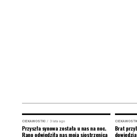
CIEKAWOSTKI
3 lata ago
CIEKAWOSTK
Przyszła synowa została u nas na noc.
Brat przy
Rano odwiedziła nas moja siostrzenica
dowiedział