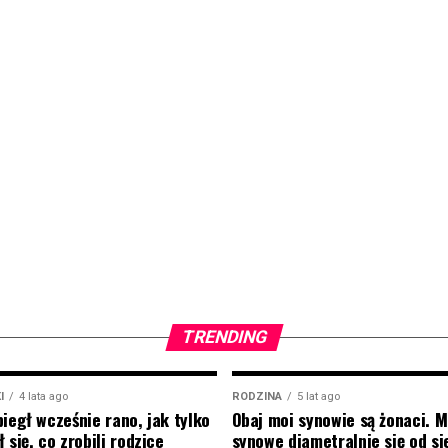
TRENDING
I
4 lata ago
RODZINA
5 lat ago
biegł wcześnie rano, jak tylko
Obaj moi synowie są żonaci. M
 się, co zrobili rodzice
synowe diametralnie się od si