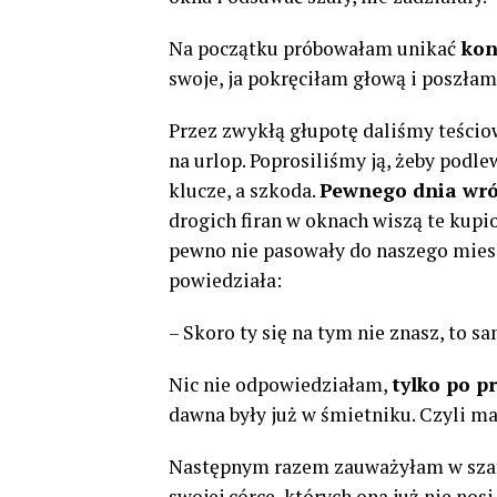
Na początku próbowałam unikać
konf
swoje, ja pokręciłam głową i poszłam 
Przez zwykłą głupotę daliśmy teścio
na urlop. Poprosiliśmy ją, żeby podle
klucze, a szkoda.
Pewnego dnia wróc
drogich firan w oknach wiszą te kupi
pewno nie pasowały do ​​naszego mies
powiedziała:
– Skoro ty się na tym nie znasz, to 
Nic nie odpowiedziałam,
tylko po 
dawna były już w śmietniku. Czyli 
Następnym razem zauważyłam w szafie
swojej córce, których ona już nie nos