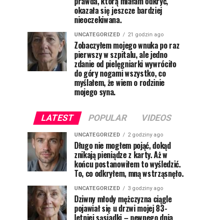
prawda, którą miałam odkryć,
okazała się jeszcze bardziej
nieoczekiwana.
UNCATEGORIZED
21 godzin ago
Zobaczyłem mojego wnuka po raz
pierwszy w szpitalu, ale jedno
zdanie od pielęgniarki wywróciło
do góry nogami wszystko, co
myślałem, że wiem o rodzinie
mojego syna.
LATEST
POPULAR
VIDEOS
UNCATEGORIZED
2 godziny ago
Długo nie mogłem pojąć, dokąd
znikają pieniądze z karty. Aż w
końcu postanowiłem to wyśledzić.
To, co odkryłem, mną wstrząsnęło.
UNCATEGORIZED
3 godziny ago
Dziwny młody mężczyzna ciągle
pojawiał się u drzwi mojej 83-
letniej sąsiadki – pewnego dnia