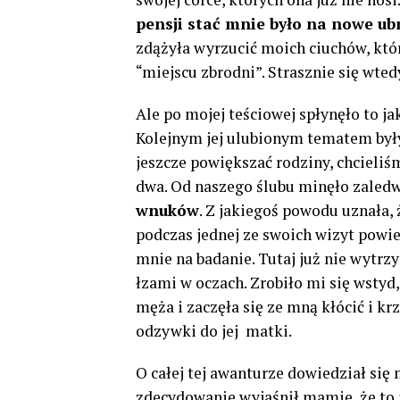
pensji stać mnie było na nowe ub
zdążyła wyrzucić moich ciuchów, któr
“miejscu zbrodni”. Strasznie się wte
Ale po mojej teściowej spłynęło to ja
Kolejnym jej ulubionym tematem były
jeszcze powiększać rodziny, chcieliś
dwa. Od naszego ślubu minęło zaledw
wnuków
. Z jakiegoś powodu uznała,
podczas jednej ze swoich wizyt powie
mnie na badanie. Tutaj już nie wytrz
łzami w oczach. Zrobiło mi się wstyd,
męża i zaczęła się ze mną kłócić i kr
odzywki do jej matki.
O całej tej awanturze dowiedział się
zdecydowanie wyjaśnił mamie, że to ni