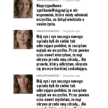
UNCATEGORIZED
17 godzin ago
Nieprzypadkowe
spotkanieWciągnął ją w wir
wspomnień, które miały odmienić
wszystko, co dotąd wiedziała o
swoim życiu.
UNCATEGORIZED
18 godzin ago
Mój syn i syn naszego nowego
sąsiada byli do siebie tak
uderzająco podobni, że zaczęłam
wątpić we wszystko. Przez pewien
czas nawet wierzyłam, że mąż
ukrywa przede mną zdradę… Ale
prawda, którą odkryłam, okazała
się jeszcze bardziej zaskakująca.
UNCATEGORIZED
20 godzin ago
Mój syn i syn naszego nowego
sąsiada byli do siebie tak
uderzająco podobni, że zaczęłam
wątpić we wszystko. Przez pewien
czas nawet myślałam, że mąż
skrywa przede mną zdradę… Ale