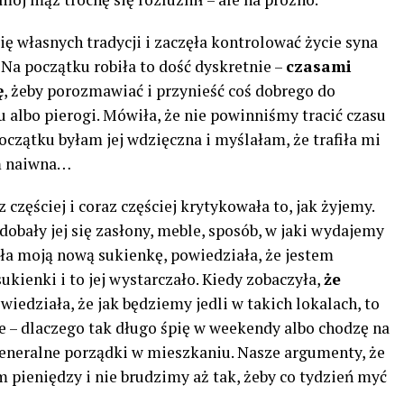
ę własnych tradycji i zaczęła kontrolować życie syna
 Na początku robiła to dość dyskretnie –
czasami
ę
, żeby porozmawiać i przynieść coś dobrego do
ku albo pierogi. Mówiła, że nie powinniśmy tracić czasu
czątku byłam jej wdzięczna i myślałam, że trafiła mi
am naiwna…
częściej i coraz częściej krytykowała to, jak żyjemy.
odobały jej się zasłony, meble, sposób, w jaki wydajemy
yła moją nową sukienkę, powiedziała, że ​​jestem
ukienki i to jej wystarczało. Kiedy zobaczyła,
że ​​
wiedziała, że jak będziemy jedli w takich lokalach, to
e – dlaczego tak długo śpię w weekendy albo chodzę na
generalne porządki w mieszkaniu. Nasze argumenty, że
m pieniędzy i nie brudzimy aż tak, żeby co tydzień myć