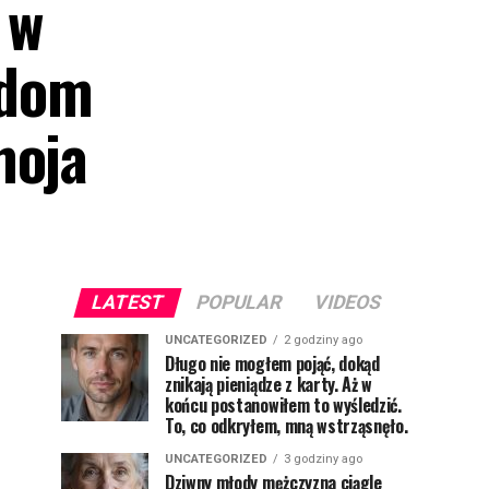
 w
 dom
moja
LATEST
POPULAR
VIDEOS
UNCATEGORIZED
2 godziny ago
Długo nie mogłem pojąć, dokąd
znikają pieniądze z karty. Aż w
końcu postanowiłem to wyśledzić.
To, co odkryłem, mną wstrząsnęło.
UNCATEGORIZED
3 godziny ago
Dziwny młody mężczyzna ciągle