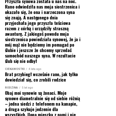
Przyszła synowa została u nas na noc.
Rano odwiedziła nas moja siostrzenica i
okazało się, że ona i narzeczona syna
się znają. A następnego dnia
przyjechała jego przyszła teściowa
razem z córką i urządziły straszną
awanturę. Z jakiegoś powodu moja
siostrzenica powiedziała synowej, że ja i
mój mąż nie będziemy im pomagać po
ślubie i jeszcze że chcemy sprzedać
samochód naszego syna. W rezultacie
ślub się nie odbył
CIEKAWOSTKI
4 lata ago
Brat przybiegł wcześnie rano, jak tylko
dowiedział się, co zrobili rodzice
RODZINA
5 lat ago
Obaj moi synowie są żonaci. Moje
synowe diametralnie się od siebie różnią
– jedna siedzi z telefonem na kanapie,
a druga szykuje jedzenie dla
wszystkich. Ilona mieszka z nami i nie