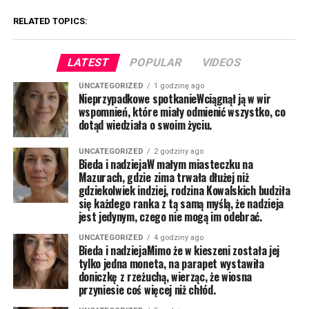
RELATED TOPICS:
LATEST
POPULAR
VIDEOS
UNCATEGORIZED
1 godzinę ago
Nieprzypadkowe spotkanieWciągnął ją w wir
wspomnień, które miały odmienić wszystko, co
dotąd wiedziała o swoim życiu.
UNCATEGORIZED
2 godziny ago
Bieda i nadziejaW małym miasteczku na
Mazurach, gdzie zima trwała dłużej niż
gdziekolwiek indziej, rodzina Kowalskich budziła
się każdego ranka z tą samą myślą, że nadzieja
jest jedynym, czego nie mogą im odebrać.
UNCATEGORIZED
4 godziny ago
Bieda i nadziejaMimo że w kieszeni została jej
tylko jedna moneta, na parapet wystawiła
doniczkę z rzeżuchą, wierząc, że wiosna
przyniesie coś więcej niż chłód.