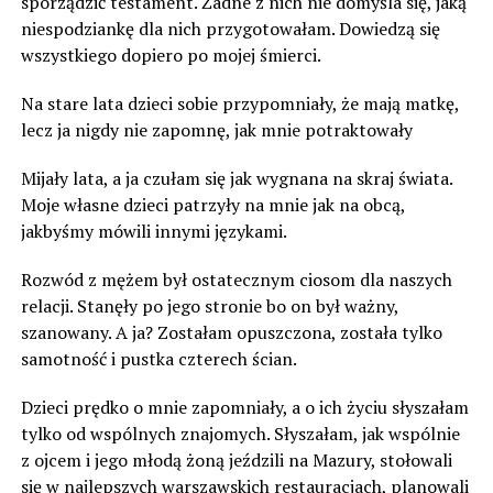
sporządzić testament. Żadne z nich nie domyśla się, jaką
niespodziankę dla nich przygotowałam. Dowiedzą się
wszystkiego dopiero po mojej śmierci.
Na stare lata dzieci sobie przypomniały, że mają matkę,
lecz ja nigdy nie zapomnę, jak mnie potraktowały
Mijały lata, a ja czułam się jak wygnana na skraj świata.
Moje własne dzieci patrzyły na mnie jak na obcą,
jakbyśmy mówili innymi językami.
Rozwód z mężem był ostatecznym ciosom dla naszych
relacji. Stanęły po jego stronie bo on był ważny,
szanowany. A ja? Zostałam opuszczona, została tylko
samotność i pustka czterech ścian.
Dzieci prędko o mnie zapomniały, a o ich życiu słyszałam
tylko od wspólnych znajomych. Słyszałam, jak wspólnie
z ojcem i jego młodą żoną jeździli na Mazury, stołowali
się w najlepszych warszawskich restauracjach, planowali