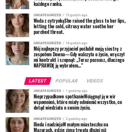
każdego ranka.
UNCATEGORIZED
13 godzin ago
Woda z cytrynkąShe raised the glass to her lips,
letting the cold, citrusy water soothe her
parched throat.
UNCATEGORIZED
14 godzin ago
Mój najlepszy przyjaciel poślubił moją siostrę z
zespołem Downa—Gdy walczyła o życie, wręczył
mi kontrakt i szepnął: „Teraz poznasz, dlaczego
NAPRAWDĘ ją wybrałem…”
LATEST
POPULAR
VIDEOS
UNCATEGORIZED
1 godzinę ago
Nieprzypadkowe spotkanieWciągnął ją w wir
wspomnień, które miały odmienić wszystko, co
dotąd wiedziała o swoim życiu.
UNCATEGORIZED
2 godziny ago
Bieda i nadziejaW małym miasteczku na
Mazurach, gdzie zima trwała dłużej niż