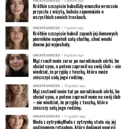
UNCATEGORIZED
5 godzin ago
Krótkie szczęście babciGdy wnuczka wreszcie
przyszła z wizytą, babcia zapomniała o
wszystkich swoich troskach.
UNCATEGORIZED
7 godzin ago
Krótkie szczęście babciI zapach jej domowych
pierników napełnił całą chatkę, choć wnuki
dawno już wyjechały.
UNCATEGORIZED
8 godzin ago
Mąż rzucił mnie zaraz po narodzinach córki, bo
chciał syna, a potem zaprosił na swój ślub – nie
wiedział, że przyjdę z teczką, która może
zniszczyć całą jego rodzinę.
UNCATEGORIZED
10 godzin ago
Mąż zostawił mnie tuż po narodzinach córki, bo
chciał syna, a potem zaprosił mnie na swój ślub
– nie wiedział, że przyjdę z teczką, która
zniszczy całą jego rodzinę.
UNCATEGORIZED
11 godzin ago
Woda z cytrynkąWoda z cytrynką stała się jej
codziennym rytuałem, który dodawał energii