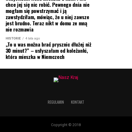
chce jej się nic robić. Pewnego dnia nie
mogłam się powstrzymać i ją
zawstydziłam, mówiąc, że u niej zawsze
jest brudno. Teraz nikt w domu ze mną
nie rozmawia
HISTORIE
4 lata ago
„To u was można brać prysznic dłużej niż
30 minut?” – usłyszałam od koleżanki,
która mieszka w Niemczech
REGULAMIN
KONTAKT
Copyright © 2018