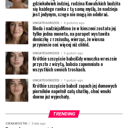
gdziekolwiek indziej, rodzina Kowalskich budziła
się każdego ranka z tą samą myślą, że nadzieja
jest jedynym, czego nie mogą im odebrać.
UNCATEGORIZED
4 godziny ago
Bieda i nadziejaMimo że w kieszeni została jej
tylko jedna moneta, na parapet wystawiła
doniczkę z rzeżuchą, wierząc, że wiosna
przyniesie coś więcej niż chłód.
UNCATEGORIZED
5 godzin ago
Krótkie szczęście babciGdy wnuczka wreszcie
przyszła z wizytą, babcia zapomniała o
wszystkich swoich troskach.
UNCATEGORIZED
7 godzin ago
Krótkie szczęście babciI zapach jej domowych
pierników napełnił całą chatkę, choć wnuki
dawno już wyjechały.
TRENDING
CIEKAWOSTKI
3 lata ago