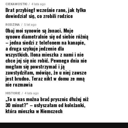
CIEKAWOSTKI
4 lata ago
Brat przybiegł wcześnie rano, jak tylko
dowiedział się, co zrobili rodzice
RODZINA
5 lat ago
Obaj moi synowie są żonaci. Moje
synowe diametralnie się od siebie różnią
– jedna siedzi z telefonem na kanapie,
a druga szykuje jedzenie dla
wszystkich. Ilona mieszka z nami i nie
chce jej się nic robić. Pewnego dnia nie
mogłam się powstrzymać i ją
zawstydziłam, mówiąc, że u niej zawsze
jest brudno. Teraz nikt w domu ze mną
nie rozmawia
HISTORIE
4 lata ago
„To u was można brać prysznic dłużej niż
30 minut?” – usłyszałam od koleżanki,
która mieszka w Niemczech