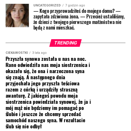
UNCATEGORIZED
7 godzin ago
— Kogo przyprowadziłeś do mojego domu? —
zapytała zdziwiona żona. — Przecież ustaliliśmy,
że dzieci z twojego pierwszego małżeństwa nie
będą z nami mieszkać.
TRENDING
CIEKAWOSTKI
3 lata ago
Przyszła synowa została u nas na noc.
Rano odwiedziła nas moja siostrzenica i
okazało się, że ona i narzeczona syna
się znają. A następnego dnia
przyjechała jego przyszła teściowa
razem z córką i urządziły straszną
awanturę. Z jakiegoś powodu moja
siostrzenica powiedziała synowej, że ja i
mój mąż nie będziemy im pomagać po
ślubie i jeszcze że chcemy sprzedać
samochód naszego syna. W rezultacie
ślub się nie odbył