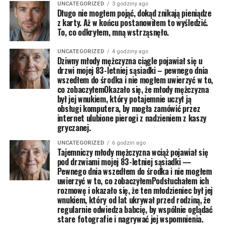
UNCATEGORIZED
3 godziny ago
Długo nie mogłem pojąć, dokąd znikają pieniądze
z karty. Aż w końcu postanowiłem to wyśledzić.
To, co odkryłem, mną wstrząsnęło.
UNCATEGORIZED
4 godziny ago
Dziwny młody mężczyzna ciągle pojawiał się u
drzwi mojej 83-letniej sąsiadki – pewnego dnia
wszedłem do środka i nie mogłem uwierzyć w to,
co zobaczyłemOkazało się, że młody mężczyzna
był jej wnukiem, który potajemnie uczył ją
obsługi komputera, by mogła zamówić przez
internet ulubione pierogi z nadzieniem z kaszy
gryczanej.
UNCATEGORIZED
6 godzin ago
Tajemniczy młody mężczyzna wciąż pojawiał się
pod drzwiami mojej 83-letniej sąsiadki —
Pewnego dnia wszedłem do środka i nie mogłem
uwierzyć w to, co zobaczyłemPodsłuchałem ich
rozmowę i okazało się, że ten młodzieniec był jej
wnukiem, który od lat ukrywał przed rodziną, że
regularnie odwiedza babcię, by wspólnie oglądać
stare fotografie i nagrywać jej wspomnienia.