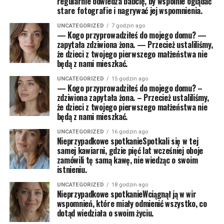
regularnie odwiedza babcię, by wspólnie oglądać
stare fotografie i nagrywać jej wspomnienia.
UNCATEGORIZED
7 godzin ago
— Kogo przyprowadziłeś do mojego domu? —
zapytała zdziwiona żona. — Przecież ustaliliśmy,
że dzieci z twojego pierwszego małżeństwa nie
będą z nami mieszkać.
UNCATEGORIZED
15 godzin ago
— Kogo przyprowadziłeś do mojego domu? –
zdziwiona zapytała żona. – Przecież ustaliliśmy,
że dzieci z twojego pierwszego małżeństwa nie
będą z nami mieszkać.
UNCATEGORIZED
16 godzin ago
Nieprzypadkowe spotkanieSpotkali się w tej
samej kawiarni, gdzie pięć lat wcześniej oboje
zamówili tę samą kawę, nie wiedząc o swoim
istnieniu.
UNCATEGORIZED
18 godzin ago
Nieprzypadkowe spotkanieWciągnął ją w wir
wspomnień, które miały odmienić wszystko, co
dotąd wiedziała o swoim życiu.