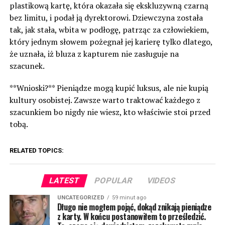
plastikową kartę, która okazała się ekskluzywną czarną
bez limitu, i podał ją dyrektorowi. Dziewczyna została
tak, jak stała, wbita w podłogę, patrząc za człowiekiem,
który jednym słowem pożegnał jej karierę tylko dlatego,
że uznała, iż bluza z kapturem nie zasługuje na
szacunek.
**Wnioski?** Pieniądze mogą kupić luksus, ale nie kupią
kultury osobistej. Zawsze warto traktować każdego z
szacunkiem bo nigdy nie wiesz, kto właściwie stoi przed
tobą.
RELATED TOPICS:
LATEST
POPULAR
VIDEOS
UNCATEGORIZED
59 minut ago
Długo nie mogłem pojąć, dokąd znikają pieniądze
z karty. W końcu postanowiłem to prześledzić.