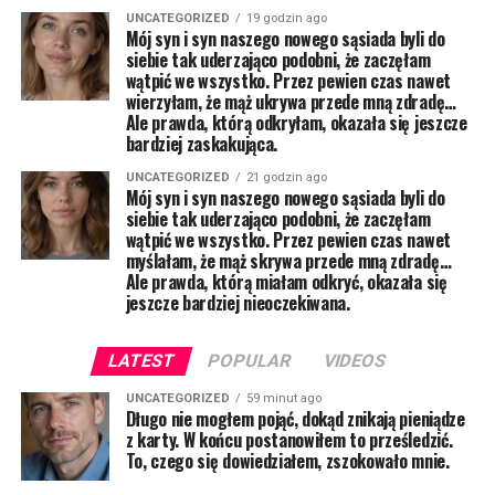
UNCATEGORIZED
19 godzin ago
Mój syn i syn naszego nowego sąsiada byli do
siebie tak uderzająco podobni, że zaczęłam
wątpić we wszystko. Przez pewien czas nawet
wierzyłam, że mąż ukrywa przede mną zdradę…
Ale prawda, którą odkryłam, okazała się jeszcze
bardziej zaskakująca.
UNCATEGORIZED
21 godzin ago
Mój syn i syn naszego nowego sąsiada byli do
siebie tak uderzająco podobni, że zaczęłam
wątpić we wszystko. Przez pewien czas nawet
myślałam, że mąż skrywa przede mną zdradę…
Ale prawda, którą miałam odkryć, okazała się
jeszcze bardziej nieoczekiwana.
LATEST
POPULAR
VIDEOS
UNCATEGORIZED
59 minut ago
Długo nie mogłem pojąć, dokąd znikają pieniądze
z karty. W końcu postanowiłem to prześledzić.
To, czego się dowiedziałem, zszokowało mnie.