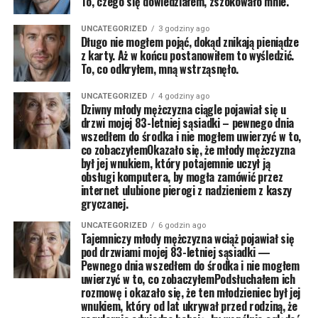
To, czego się dowiedziałem, zszokowało mnie.
UNCATEGORIZED
3 godziny ago
Długo nie mogłem pojąć, dokąd znikają pieniądze
z karty. Aż w końcu postanowiłem to wyśledzić.
To, co odkryłem, mną wstrząsnęło.
UNCATEGORIZED
4 godziny ago
Dziwny młody mężczyzna ciągle pojawiał się u
drzwi mojej 83-letniej sąsiadki – pewnego dnia
wszedłem do środka i nie mogłem uwierzyć w to,
co zobaczyłemOkazało się, że młody mężczyzna
był jej wnukiem, który potajemnie uczył ją
obsługi komputera, by mogła zamówić przez
internet ulubione pierogi z nadzieniem z kaszy
gryczanej.
UNCATEGORIZED
6 godzin ago
Tajemniczy młody mężczyzna wciąż pojawiał się
pod drzwiami mojej 83-letniej sąsiadki —
Pewnego dnia wszedłem do środka i nie mogłem
uwierzyć w to, co zobaczyłemPodsłuchałem ich
rozmowę i okazało się, że ten młodzieniec był jej
wnukiem, który od lat ukrywał przed rodziną, że