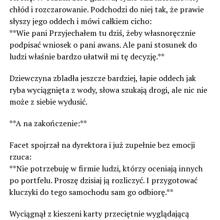
chłód i rozczarowanie. Podchodzi do niej tak, że prawie
słyszy jego oddech i mówi całkiem cicho:
**Wie pani Przyjechałem tu dziś, żeby własnoręcznie
podpisać wniosek o pani awans. Ale pani stosunek do
ludzi właśnie bardzo ułatwił mi tę decyzję.**
Dziewczyna zbladła jeszcze bardziej, łapie oddech jak
ryba wyciągnięta z wody, słowa szukają drogi, ale nic nie
może z siebie wydusić.
**A na zakończenie:**
Facet spojrzał na dyrektora i już zupełnie bez emocji
rzuca:
**Nie potrzebuję w firmie ludzi, którzy oceniają innych
po portfelu. Proszę dzisiaj ją rozliczyć. I przygotować
kluczyki do tego samochodu sam go odbiorę.**
Wyciągnął z kieszeni karty przeciętnie wyglądającą