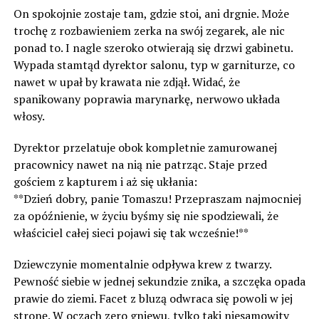
On spokojnie zostaje tam, gdzie stoi, ani drgnie. Może
trochę z rozbawieniem zerka na swój zegarek, ale nic
ponad to. I nagle szeroko otwierają się drzwi gabinetu.
Wypada stamtąd dyrektor salonu, typ w garniturze, co
nawet w upał by krawata nie zdjął. Widać, że
spanikowany poprawia marynarkę, nerwowo układa
włosy.
Dyrektor przelatuje obok kompletnie zamurowanej
pracownicy nawet na nią nie patrząc. Staje przed
gościem z kapturem i aż się ukłania:
**Dzień dobry, panie Tomaszu! Przepraszam najmocniej
za opóźnienie, w życiu byśmy się nie spodziewali, że
właściciel całej sieci pojawi się tak wcześnie!**
Dziewczynie momentalnie odpływa krew z twarzy.
Pewność siebie w jednej sekundzie znika, a szczęka opada
prawie do ziemi. Facet z bluzą odwraca się powoli w jej
stronę. W oczach zero gniewu, tylko taki niesamowity