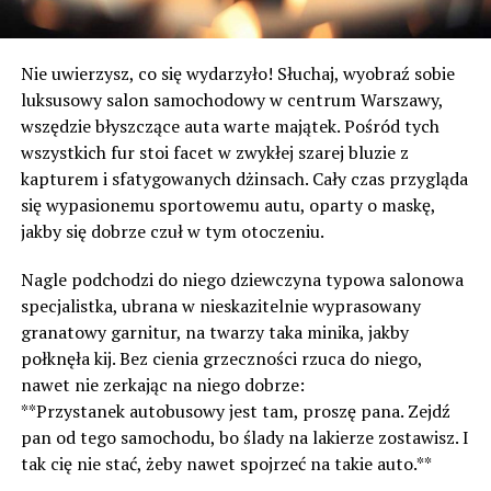
Nie uwierzysz, co się wydarzyło! Słuchaj, wyobraź sobie
luksusowy salon samochodowy w centrum Warszawy,
wszędzie błyszczące auta warte majątek. Pośród tych
wszystkich fur stoi facet w zwykłej szarej bluzie z
kapturem i sfatygowanych dżinsach. Cały czas przygląda
się wypasionemu sportowemu autu, oparty o maskę,
jakby się dobrze czuł w tym otoczeniu.
Nagle podchodzi do niego dziewczyna typowa salonowa
specjalistka, ubrana w nieskazitelnie wyprasowany
granatowy garnitur, na twarzy taka minika, jakby
połknęła kij. Bez cienia grzeczności rzuca do niego,
nawet nie zerkając na niego dobrze:
**Przystanek autobusowy jest tam, proszę pana. Zejdź
pan od tego samochodu, bo ślady na lakierze zostawisz. I
tak cię nie stać, żeby nawet spojrzeć na takie auto.**