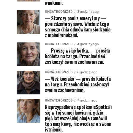
wnukami.
UNCATEGORIZED
3 godziny ago
— Starczy pani z emerytury —
powiedziała synowa. Właśnie tego
samego dnia odmówiłam siedzenia
z moimi wnukami.
UNCATEGORIZED
4 godziny ago
— Proszę wziąć kotka, — prosiła
kobieta na targu. Przechodzień
zaskoczył swoim zachowaniem.
UNCATEGORIZED
6 godzin ago
— Weź kociaka — prosiła kobieta
na targu. Przechodzień zaskoczył
swoim zachowaniem.
UNCATEGORIZED
7 godzin ago
Nieprzypadkowe spotkanieSpotkali
się w tej samej kawiarni, gdzie
pięć lat wcześniej oboje zamówili
tę samą kawę, nie wiedząc o swoim
istnieniu.