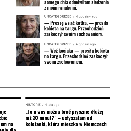
samego dnia odmówiłam siedzenia
z moimi wnukami.
UNCATEGORIZED
4 godziny ago
— Proszę wziąć kotka, — prosiła
kobieta na targu. Przechodzień
zaskoczył swoim zachowaniem.
UNCATEGORIZED
6 godzin ago
— Weź kociaka — prosiła kobieta
na targu. Przechodzień zaskoczył
swoim zachowaniem.
HISTORIE
4 lata ago
oje
„To u was można brać prysznic dłużej
ebie
niż 30 minut?” – usłyszałam od
onem na
koleżanki, która mieszka w Niemczech
enie dla