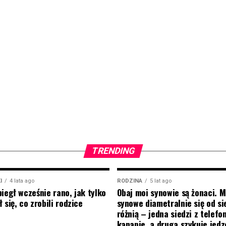
TRENDING
I
4 lata ago
RODZINA
5 lat ago
biegł wcześnie rano, jak tylko
Obaj moi synowie są żonaci. M
 się, co zrobili rodzice
synowe diametralnie się od si
różnią – jedna siedzi z telef
kanapie, a druga szykuje jedz