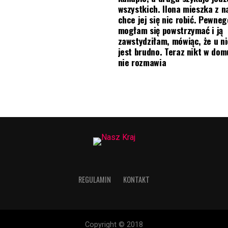
wszystkich. Ilona mieszka z na
chce jej się nic robić. Pewneg
mogłam się powstrzymać i ją
zawstydziłam, mówiąc, że u ni
jest brudno. Teraz nikt w do
nie rozmawia
REGULAMIN
KONTAKT
Copyright © 2018