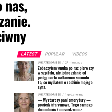
 nas,
zanie.
ciwny
LATEST
POPULAR
VIDEOS
UNCATEGORIZED
27 minut ago
Zobaczyłem wnuka po raz pierwszy
w szpitalu, ale jedno zdanie od
pielęgniarki całkowicie zmieniło
to, co myślałem o rodzinie mojego
syna.
UNCATEGORIZED
1 godzinę ago
— Wystarczy pani emerytury —
powiedziała synowa. Tego samego
dnia odmówiłam siedzenia z