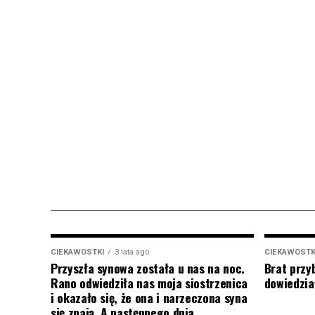
CIEKAWOSTKI
3 lata ago
CIEKAWOSTK
Przyszła synowa została u nas na noc.
Brat przy
Rano odwiedziła nas moja siostrzenica
dowiedział
i okazało się, że ona i narzeczona syna
się znają. A następnego dnia