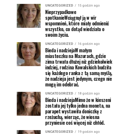
UNCATEGORIZED
15 godzin ago
Nieprzypadkowe
spotkanieWciągnął ją w wir
wspomnień, które miały odmienić
wszystko, co dotąd wiedziała o
swoim życiu.
UNCATEGORIZED
16 godzin ago
Bieda i nadziejaW małym
miasteczku na Mazurach, gdzie
zima trwała dłużej niż gdziekolwiek
indziej, rodzina Kowalskich budziła
się każdego ranka z tą samą myślą,
że nadzieja jest jedynym, czego nie
mogą im odebrać.
UNCATEGORIZED
18 godzin ago
Bieda i nadziejaMimo że w kieszeni
została jej tylko jedna moneta, na
parapet wystawiła doniczkę z
rzeżuchą, wierząc, że wiosna
przyniesie coś więcej niż chłód.
UNCATEGORIZED
19 godzin ago