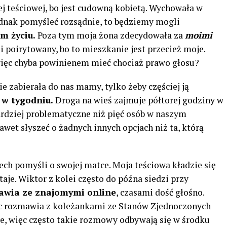
j teściowej, bo jest cudowną kobietą. Wychowała w
dnak pomyśleć rozsądnie, to będziemy mogli
m życiu.
Poza tym moja żona zdecydowała za
moimi
i poirytowany, bo to mieszkanie jest przecież moje.
więc chyba powinienem mieć chociaż prawo głosu?
 zabierała do nas mamy, tylko żeby częściej ją
 w tygodniu.
Droga na wieś zajmuje półtorej godziny w
bardziej problematyczne niż pięć osób w naszym
awet słyszeć o żadnych innych opcjach niż ta, którą
iech pomyśli o swojej matce. Moja teściowa kładzie się
taje. Wiktor z kolei często do późna siedzi przy
awia ze znajomymi online
, czasami dość głośno.
ięc rozmawia z koleżankami ze Stanów Zjednoczonych
ne, więc często takie rozmowy odbywają się w środku