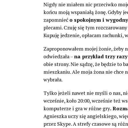
Nigdy nie miałem nic przeciwko moje
końcu moją wspaniałą żonę. Gdyby je
zapomnieć
o spokojnym i wygodny
plecami. Czuję się tym rozczarowany 
Kupuję jedzenie, opłacam rachunki, 
Zaproponowałem mojej żonie, żeby nie
odwiedzała –
na przykład trzy razy
obie strony. Nie sądzę, że będzie to 
mieszkaniu. Ale moja żona nie chce n
wybrała.
Tylko jeżeli nawet nie myśli o nas, n
wcześnie, koło 20:00, wcześnie też ws
komputerze i gra w różne gry
. Rozm
Agnieszka uczy się angielskiego, w
przez Skype. A strefy czasowe są róż