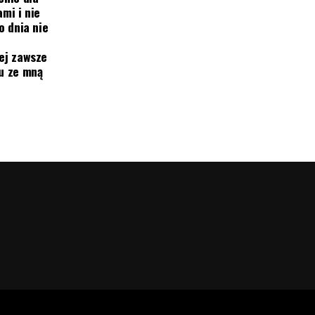
mi i nie
o dnia nie
ej zawsze
mu ze mną