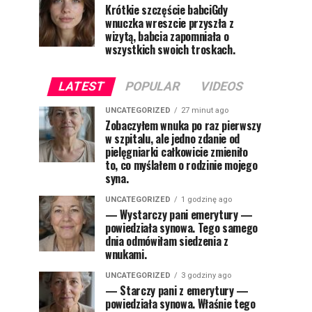
Krótkie szczęście babciGdy
wnuczka wreszcie przyszła z
wizytą, babcia zapomniała o
wszystkich swoich troskach.
LATEST
POPULAR
VIDEOS
UNCATEGORIZED
27 minut ago
Zobaczyłem wnuka po raz pierwszy
w szpitalu, ale jedno zdanie od
pielęgniarki całkowicie zmieniło
to, co myślałem o rodzinie mojego
syna.
UNCATEGORIZED
1 godzinę ago
— Wystarczy pani emerytury —
powiedziała synowa. Tego samego
dnia odmówiłam siedzenia z
wnukami.
UNCATEGORIZED
3 godziny ago
— Starczy pani z emerytury —
powiedziała synowa. Właśnie tego