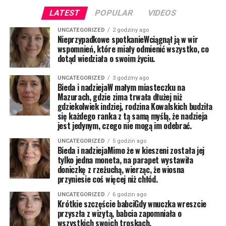
LATEST
POPULAR
VIDEOS
UNCATEGORIZED
2 godziny ago
Nieprzypadkowe spotkanieWciągnął ją w wir
wspomnień, które miały odmienić wszystko, co
dotąd wiedziała o swoim życiu.
UNCATEGORIZED
3 godziny ago
Bieda i nadziejaW małym miasteczku na
Mazurach, gdzie zima trwała dłużej niż
gdziekolwiek indziej, rodzina Kowalskich budziła
się każdego ranka z tą samą myślą, że nadzieja
jest jedynym, czego nie mogą im odebrać.
UNCATEGORIZED
5 godzin ago
Bieda i nadziejaMimo że w kieszeni została jej
tylko jedna moneta, na parapet wystawiła
doniczkę z rzeżuchą, wierząc, że wiosna
przyniesie coś więcej niż chłód.
UNCATEGORIZED
6 godzin ago
Krótkie szczęście babciGdy wnuczka wreszcie
przyszła z wizytą, babcia zapomniała o
wszystkich swoich troskach.