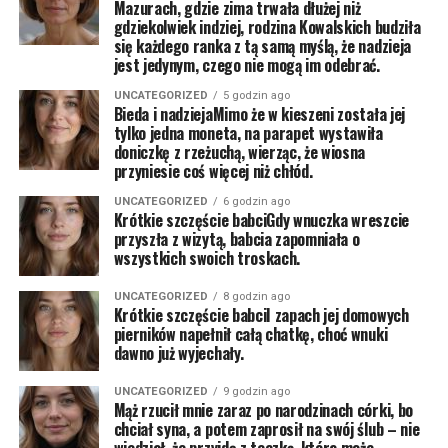
Mazurach, gdzie zima trwała dłużej niż
gdziekolwiek indziej, rodzina Kowalskich budziła
się każdego ranka z tą samą myślą, że nadzieja
jest jedynym, czego nie mogą im odebrać.
UNCATEGORIZED
5 godzin ago
Bieda i nadziejaMimo że w kieszeni została jej
tylko jedna moneta, na parapet wystawiła
doniczkę z rzeżuchą, wierząc, że wiosna
przyniesie coś więcej niż chłód.
UNCATEGORIZED
6 godzin ago
Krótkie szczęście babciGdy wnuczka wreszcie
przyszła z wizytą, babcia zapomniała o
wszystkich swoich troskach.
UNCATEGORIZED
8 godzin ago
Krótkie szczęście babciI zapach jej domowych
pierników napełnił całą chatkę, choć wnuki
dawno już wyjechały.
UNCATEGORIZED
9 godzin ago
Mąż rzucił mnie zaraz po narodzinach córki, bo
chciał syna, a potem zaprosił na swój ślub – nie