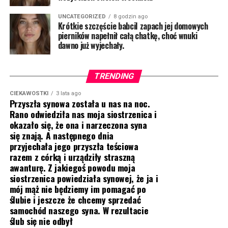
UNCATEGORIZED
8 godzin ago
Krótkie szczęście babciI zapach jej domowych
pierników napełnił całą chatkę, choć wnuki
dawno już wyjechały.
TRENDING
CIEKAWOSTKI
3 lata ago
Przyszła synowa została u nas na noc.
Rano odwiedziła nas moja siostrzenica i
okazało się, że ona i narzeczona syna
się znają. A następnego dnia
przyjechała jego przyszła teściowa
razem z córką i urządziły straszną
awanturę. Z jakiegoś powodu moja
siostrzenica powiedziała synowej, że ja i
mój mąż nie będziemy im pomagać po
ślubie i jeszcze że chcemy sprzedać
samochód naszego syna. W rezultacie
ślub się nie odbył