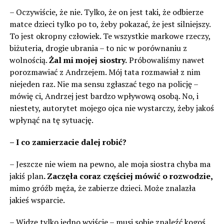
– Oczywiście, że nie. Tylko, że on jest taki, że odbierze
matce dzieci tylko po to, żeby pokazać, że jest silniejszy.
To jest okropny człowiek. Te wszystkie markowe rzeczy,
biżuteria, drogie ubrania – to nic w porównaniu z
wolnością.
Żal mi mojej siostry.
Próbowaliśmy nawet
porozmawiać z Andrzejem. Mój tata rozmawiał z nim
niejeden raz. Nie ma sensu zgłaszać tego na policję –
mówię ci, Andrzej jest bardzo wpływową osobą. No, i
niestety, autorytet mojego ojca nie wystarczy, żeby jakoś
wpłynąć na tę sytuację.
– I co zamierzacie dalej robić?
– Jeszcze nie wiem na pewno, ale moja siostra chyba ma
jakiś plan
. Zaczęła coraz częściej mówić o rozwodzie,
mimo gróźb męża, że ​​zabierze dzieci. Może znalazła
jakieś wsparcie.
– Widzę tylko jedno wyjście – musi sobie znaleźć kogoś