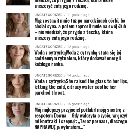
wiedział, że przyjdę z teczką, która może
zniszczyć całą jego rodzinę.
UNCATEGORIZED
11 godzin ago
Mąż zostawił mnie tuż po narodzinach córki, bo
chciał syna, a potem zaprosił mnie na swój ślub
– nie wiedział, że przyjdę z teczką, która
zniszczy całą jego rodzinę.
UNCATEGORIZED
12 godzin ago
Woda z cytrynkąWoda z cytrynką stała się jej
codziennym rytuałem, który dodawał energii
każdego ranka.
UNCATEGORIZED
14 godzin ago
Woda z cytrynkąShe raised the glass to her lips,
letting the cold, citrusy water soothe her
parched throat.
UNCATEGORIZED
15 godzin ago
Mój najlepszy przyjaciel poślubił moją siostrę z
zespołem Downa—Gdy walczyła o życie, wręczył
mi kontrakt i szepnął: „Teraz poznasz, dlaczego
NAPRAWDĘ ją wybrałem…”