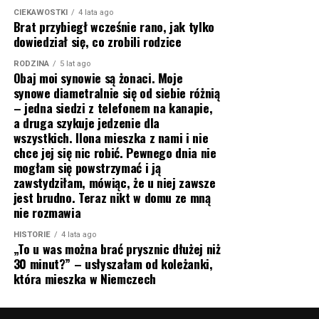
CIEKAWOSTKI
4 lata ago
Brat przybiegł wcześnie rano, jak tylko
dowiedział się, co zrobili rodzice
RODZINA
5 lat ago
Obaj moi synowie są żonaci. Moje
synowe diametralnie się od siebie różnią
– jedna siedzi z telefonem na kanapie,
a druga szykuje jedzenie dla
wszystkich. Ilona mieszka z nami i nie
chce jej się nic robić. Pewnego dnia nie
mogłam się powstrzymać i ją
zawstydziłam, mówiąc, że u niej zawsze
jest brudno. Teraz nikt w domu ze mną
nie rozmawia
HISTORIE
4 lata ago
„To u was można brać prysznic dłużej niż
30 minut?” – usłyszałam od koleżanki,
która mieszka w Niemczech