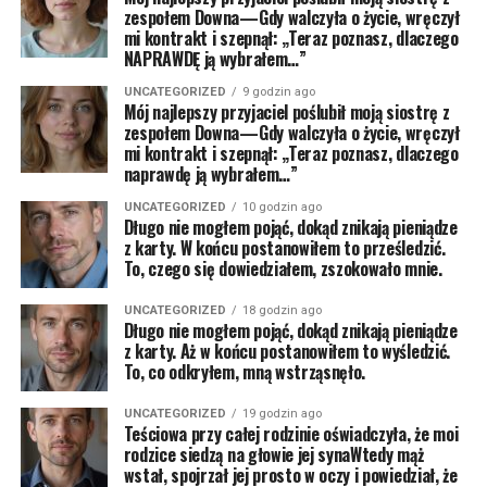
zespołem Downa—Gdy walczyła o życie, wręczył
mi kontrakt i szepnął: „Teraz poznasz, dlaczego
NAPRAWDĘ ją wybrałem…”
UNCATEGORIZED
9 godzin ago
Mój najlepszy przyjaciel poślubił moją siostrę z
zespołem Downa—Gdy walczyła o życie, wręczył
mi kontrakt i szepnął: „Teraz poznasz, dlaczego
naprawdę ją wybrałem…”
UNCATEGORIZED
10 godzin ago
Długo nie mogłem pojąć, dokąd znikają pieniądze
z karty. W końcu postanowiłem to prześledzić.
To, czego się dowiedziałem, zszokowało mnie.
UNCATEGORIZED
18 godzin ago
Długo nie mogłem pojąć, dokąd znikają pieniądze
z karty. Aż w końcu postanowiłem to wyśledzić.
To, co odkryłem, mną wstrząsnęło.
UNCATEGORIZED
19 godzin ago
Teściowa przy całej rodzinie oświadczyła, że moi
rodzice siedzą na głowie jej synaWtedy mąż
wstał, spojrzał jej prosto w oczy i powiedział, że