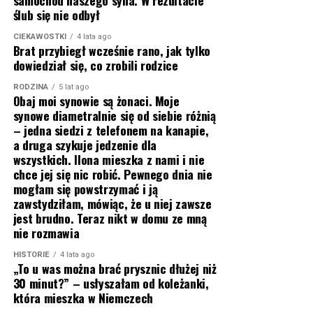
samochód naszego syna. W rezultacie
ślub się nie odbył
CIEKAWOSTKI
4 lata ago
Brat przybiegł wcześnie rano, jak tylko
dowiedział się, co zrobili rodzice
RODZINA
5 lat ago
Obaj moi synowie są żonaci. Moje
synowe diametralnie się od siebie różnią
– jedna siedzi z telefonem na kanapie,
a druga szykuje jedzenie dla
wszystkich. Ilona mieszka z nami i nie
chce jej się nic robić. Pewnego dnia nie
mogłam się powstrzymać i ją
zawstydziłam, mówiąc, że u niej zawsze
jest brudno. Teraz nikt w domu ze mną
nie rozmawia
HISTORIE
4 lata ago
„To u was można brać prysznic dłużej niż
30 minut?” – usłyszałam od koleżanki,
która mieszka w Niemczech