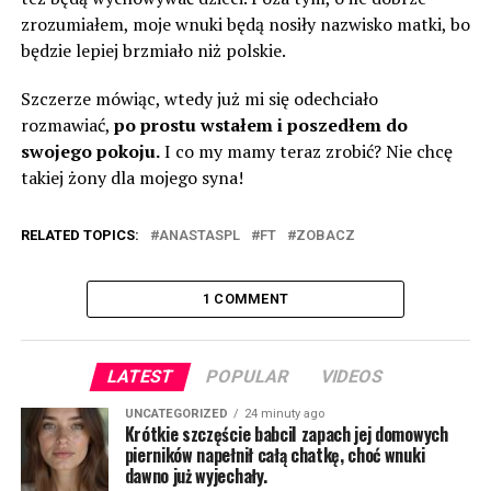
zrozumiałem, moje wnuki będą nosiły nazwisko matki, bo
będzie lepiej brzmiało niż polskie.
Szczerze mówiąc, wtedy już mi się odechciało
rozmawiać,
po prostu wstałem i poszedłem do
swojego pokoju.
I co my mamy teraz zrobić? Nie chcę
takiej żony dla mojego syna!
RELATED TOPICS:
ANASTASPL
FT
ZOBACZ
1 COMMENT
LATEST
POPULAR
VIDEOS
UNCATEGORIZED
24 minuty ago
Krótkie szczęście babciI zapach jej domowych
pierników napełnił całą chatkę, choć wnuki
dawno już wyjechały.