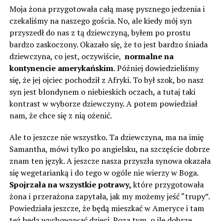
Moja żona przygotowała całą masę pysznego jedzenia i
czekaliśmy na naszego gościa. No, ale kiedy mój syn
przyszedł do nas z tą dziewczyną, byłem po prostu
bardzo zaskoczony. Okazało się, że to jest bardzo śniada
dziewczyna, co jest, oczywiście,
normalne na
kontynencie amerykańskim
. Później dowiedzieliśmy
się, że jej ojciec pochodził z Afryki. To był szok, bo nasz
syn jest blondynem o niebieskich oczach, a tutaj taki
kontrast w wyborze dziewczyny. A potem powiedział
nam, że chce się z nią ożenić.
Ale to jeszcze nie wszystko. Ta dziewczyna, ma na imię
Samantha, mówi tylko po angielsku, na szczęście dobrze
znam ten język. A jeszcze nasza przyszła synowa okazała
się wegetarianką i do tego w ogóle nie wierzy w Boga.
Spojrzała na wszystkie potrawy,
które przygotowała
żona i przerażona zapytała, jak my możemy jeść “trupy”.
Powiedziała jeszcze, że będą mieszkać w Ameryce i tam
też będą wychowywać dzieci. Poza tym, o ile dobrze