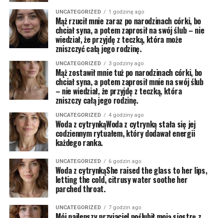
UNCATEGORIZED
1 godzinę ago
Mąż rzucił mnie zaraz po narodzinach córki, bo
chciał syna, a potem zaprosił na swój ślub – nie
wiedział, że przyjdę z teczką, która może
zniszczyć całą jego rodzinę.
UNCATEGORIZED
3 godziny ago
Mąż zostawił mnie tuż po narodzinach córki, bo
chciał syna, a potem zaprosił mnie na swój ślub
– nie wiedział, że przyjdę z teczką, która
zniszczy całą jego rodzinę.
UNCATEGORIZED
4 godziny ago
Woda z cytrynkąWoda z cytrynką stała się jej
codziennym rytuałem, który dodawał energii
każdego ranka.
UNCATEGORIZED
6 godzin ago
Woda z cytrynkąShe raised the glass to her lips,
letting the cold, citrusy water soothe her
parched throat.
UNCATEGORIZED
7 godzin ago
Mój najlepszy przyjaciel poślubił moją siostrę z