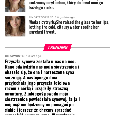
codziennym rytuałem, który dodawał energii
każdego ranka.
UNCATEGORIZED
6 godzin ago
Woda z cytrynkąShe raised the glass to her lips,
letting the cold, citrusy water soothe her
parched throat.
TRENDING
CIEKAWOSTKI
3 lata ago
Przyszła synowa została u nas na noc.
Rano odwiedziła nas moja siostrzenica i
okazało się, że ona i narzeczona syna
się znają. A następnego dnia
przyjechała jego przyszła teściowa
razem z córką i urządziły straszną
awanturę. Z jakiegoś powodu moja
siostrzenica powiedziała synowej, że ja i
mój mąż nie będziemy im pomagać po
ślubie i jeszcze że chcemy sprzedać