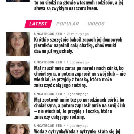
to on siedzi na głowie własnych rodziców, a jej
słowa są zwykłym oszczerstwem.
LATEST
POPULAR
VIDEOS
UNCATEGORIZED
24 minuty ago
Krótkie szczęście babciI zapach jej domowych
pierników napełnił całą chatkę, choć wnuki
dawno już wyjechały.
UNCATEGORIZED
1 godzinę ago
Mąż rzucił mnie zaraz po narodzinach córki, bo
chciał syna, a potem zaprosił na swój ślub – nie
wiedział, że przyjdę z teczką, która może
zniszczyć całą jego rodzinę.
UNCATEGORIZED
3 godziny ago
Mąż zostawił mnie tuż po narodzinach córki, bo
chciał syna, a potem zaprosił mnie na swój ślub
– nie wiedział, że przyjdę z teczką, która
zniszczy całą jego rodzinę.
UNCATEGORIZED
4 godziny ago
Woda z cytrynkąWoda z cytrynką stała się jej