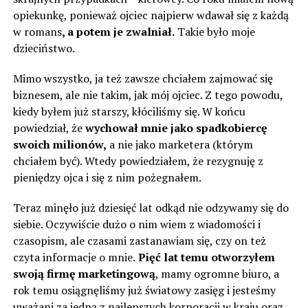
opiekunkę, ponieważ ojciec najpierw wdawał się z każdą
w romans
, a potem je zwalniał.
Takie było moje
dzieciństwo.
Mimo wszystko, ja też zawsze chciałem zajmować się
biznesem, ale nie takim, jak mój ojciec. Z tego powodu,
kiedy byłem już starszy, kłóciliśmy się. W końcu
powiedział, że
wychował mnie jako spadkobiercę
swoich milionów,
a nie jako marketera (którym
chciałem być). Wtedy powiedziałem, że rezygnuję z
pieniędzy ojca i się z nim pożegnałem.
Teraz minęło już dziesięć lat odkąd nie odzywamy się do
siebie. Oczywiście dużo o nim wiem z wiadomości i
czasopism, ale czasami zastanawiam się, czy on też
czyta informacje o mnie.
Pięć lat temu otworzyłem
swoją firmę marketingową
, mamy ogromne biuro, a
rok temu osiągnęliśmy już światowy zasięg i jesteśmy
uważani za jedną z najlepszych korporacji w kraju oraz