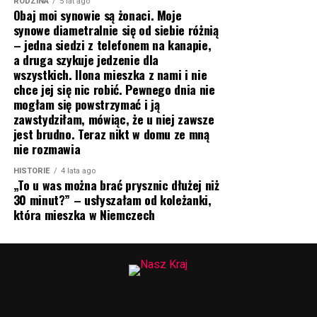
RODZINA
5 lat ago
Obaj moi synowie są żonaci. Moje
synowe diametralnie się od siebie różnią
– jedna siedzi z telefonem na kanapie,
a druga szykuje jedzenie dla
wszystkich. Ilona mieszka z nami i nie
chce jej się nic robić. Pewnego dnia nie
mogłam się powstrzymać i ją
zawstydziłam, mówiąc, że u niej zawsze
jest brudno. Teraz nikt w domu ze mną
nie rozmawia
HISTORIE
4 lata ago
„To u was można brać prysznic dłużej niż
30 minut?” – usłyszałam od koleżanki,
która mieszka w Niemczech