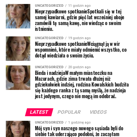
UNCATEGORIZED
11 godzin ago
Nieprzypadkowe spotkanieSpotkali się w tej
samej kawiarni, gdzie pięć lat wcześniej oboje
zamówili tę samą kawę, nie wiedząc o swoim
istnieniu.
UNCATEGORIZED
19 godzin ago
Nieprzypadkowe spotkanieWciągnął ją w wir
wspomnień, które miały odmienić wszystko, co
dotąd wiedziała o swoim życiu.
UNCATEGORIZED
20 godzin ago
Bieda i nadziejaW małym miasteczku na
Mazurach, gdzie zima trwała dłużej niż
gdziekolwiek indziej, rodzina Kowalskich budziła
się każdego ranka z tą samą myślą, że nadzieja
jest jedynym, czego nie mogą im odebrać.
LATEST
POPULAR
VIDEOS
UNCATEGORIZED
1 godzinę ago
Mój syn i syn naszego nowego sąsiada byli do
siebie tak uderzająco podobni, że zaczęłam