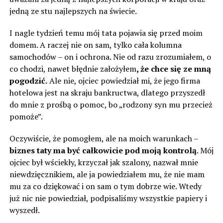
jedną ze stu najlepszych na świecie.
I nagle tydzień temu mój tata pojawia się przed moim
domem. A raczej nie on sam, tylko cała kolumna
samochodów – on i ochrona. Nie od razu zrozumiałem, o
co chodzi, nawet błędnie założyłem
, że chce się ze mną
pogodzić.
Ale nie, ojciec powiedział mi, że jego firma
hotelowa jest na skraju bankructwa, dlatego przyszedł
do mnie z prośbą o pomoc, bo „rodzony syn mu przecież
pomoże”.
Oczywiście, że pomogłem, ale na moich warunkach –
biznes taty ma być całkowicie pod moją kontrolą
. Mój
ojciec był wściekły, krzyczał jak szalony, nazwał mnie
niewdzięcznikiem, ale ja powiedziałem mu, że nie mam
mu za co dziękować i on sam o tym dobrze wie. Wtedy
już nic nie powiedział, podpisaliśmy wszystkie papiery i
wyszedł.