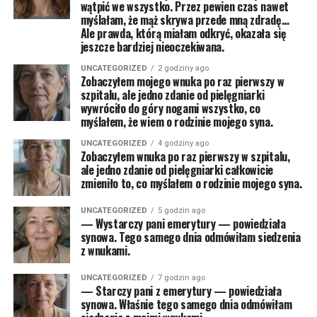
wątpić we wszystko. Przez pewien czas nawet
myślałam, że mąż skrywa przede mną zdradę…
Ale prawda, którą miałam odkryć, okazała się
jeszcze bardziej nieoczekiwana.
UNCATEGORIZED
2 godziny ago
Zobaczyłem mojego wnuka po raz pierwszy w
szpitalu, ale jedno zdanie od pielęgniarki
wywróciło do góry nogami wszystko, co
myślałem, że wiem o rodzinie mojego syna.
UNCATEGORIZED
4 godziny ago
Zobaczyłem wnuka po raz pierwszy w szpitalu,
ale jedno zdanie od pielęgniarki całkowicie
zmieniło to, co myślałem o rodzinie mojego syna.
UNCATEGORIZED
5 godzin ago
— Wystarczy pani emerytury — powiedziała
synowa. Tego samego dnia odmówiłam siedzenia
z wnukami.
UNCATEGORIZED
7 godzin ago
— Starczy pani z emerytury — powiedziała
synowa. Właśnie tego samego dnia odmówiłam