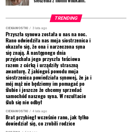
siedzenia z moimi wnukami.
TRENDING
CIEKAWOSTKI
3 lata ago
Przyszła synowa została u nas na noc.
Rano odwiedziła nas moja siostrzenica i
okazało się, że ona i narzeczona syna
się znają. A następnego dnia
przyjechała jego przyszła teściowa
razem z córką i urządziły straszną
awanturę. Z jakiegoś powodu moja
siostrzenica powiedziała synowej, że ja i
mój mąż nie będziemy im pomagać po
ślubie i jeszcze że chcemy sprzedać
samochód naszego syna. W rezultacie
ślub się nie odbył
CIEKAWOSTKI
4 lata ago
Brat przybiegł wcześnie rano, jak tylko
dowiedział się, co zrobili rodzice