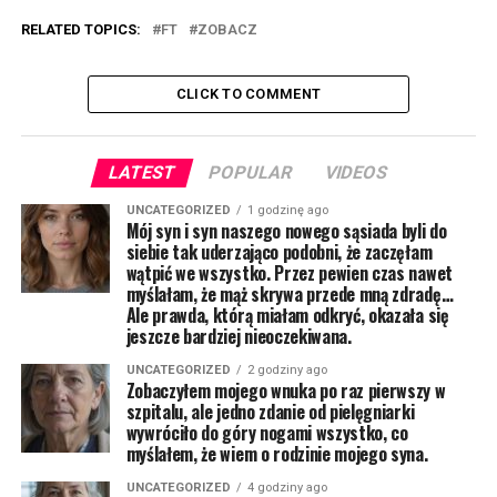
RELATED TOPICS:
FT
ZOBACZ
CLICK TO COMMENT
LATEST
POPULAR
VIDEOS
UNCATEGORIZED
1 godzinę ago
Mój syn i syn naszego nowego sąsiada byli do
siebie tak uderzająco podobni, że zaczęłam
wątpić we wszystko. Przez pewien czas nawet
myślałam, że mąż skrywa przede mną zdradę…
Ale prawda, którą miałam odkryć, okazała się
jeszcze bardziej nieoczekiwana.
UNCATEGORIZED
2 godziny ago
Zobaczyłem mojego wnuka po raz pierwszy w
szpitalu, ale jedno zdanie od pielęgniarki
wywróciło do góry nogami wszystko, co
myślałem, że wiem o rodzinie mojego syna.
UNCATEGORIZED
4 godziny ago