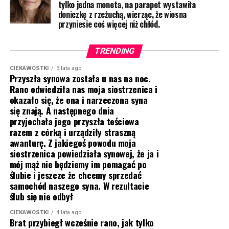
tylko jedna moneta, na parapet wystawiła
doniczkę z rzeżuchą, wierząc, że wiosna
przyniesie coś więcej niż chłód.
TRENDING
CIEKAWOSTKI
3 lata ago
Przyszła synowa została u nas na noc.
Rano odwiedziła nas moja siostrzenica i
okazało się, że ona i narzeczona syna
się znają. A następnego dnia
przyjechała jego przyszła teściowa
razem z córką i urządziły straszną
awanturę. Z jakiegoś powodu moja
siostrzenica powiedziała synowej, że ja i
mój mąż nie będziemy im pomagać po
ślubie i jeszcze że chcemy sprzedać
samochód naszego syna. W rezultacie
ślub się nie odbył
CIEKAWOSTKI
4 lata ago
Brat przybiegł wcześnie rano, jak tylko