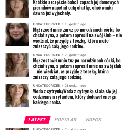
Krótkie szczęście babciI zapach jej domowych
pierników napełnił całą chatkę, choć wnuki
dawno już wyjechały.
UNCATEGORIZED
18 godzin ago
Mąż rzucił mnie zaraz po narodzinach córki, bo
chciał syna, a potem zaprosił na swój ślub – nie
wiedział, że przyjdę z teczką, która może
zniszczyć całą jego rodzinę.
UNCATEGORIZED
20 godzin ago
Mąż zostawił mnie tuż po narodzinach córki, bo
chciał syna, a potem zaprosił mnie na swój ślub
– nie wiedział, że przyjdę z teczką, która
zniszczy całą jego rodzinę.
UNCATEGORIZED
21 godzin ago
Woda z cytrynkąWoda z cytrynką stała się jej
codziennym rytuałem, który dodawał energii
każdego ranka.
LATEST
POPULAR
VIDEOS
UNCATEGORIZED
2 godziny ago