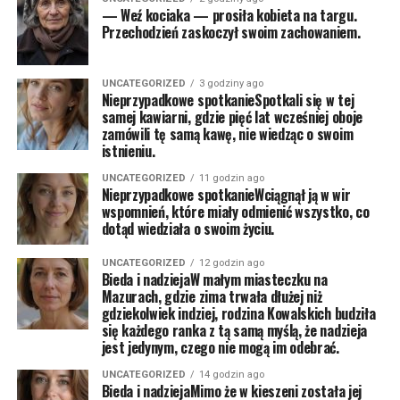
— Weź kociaka — prosiła kobieta na targu.
Przechodzień zaskoczył swoim zachowaniem.
UNCATEGORIZED
3 godziny ago
Nieprzypadkowe spotkanieSpotkali się w tej
samej kawiarni, gdzie pięć lat wcześniej oboje
zamówili tę samą kawę, nie wiedząc o swoim
istnieniu.
UNCATEGORIZED
11 godzin ago
Nieprzypadkowe spotkanieWciągnął ją w wir
wspomnień, które miały odmienić wszystko, co
dotąd wiedziała o swoim życiu.
UNCATEGORIZED
12 godzin ago
Bieda i nadziejaW małym miasteczku na
Mazurach, gdzie zima trwała dłużej niż
gdziekolwiek indziej, rodzina Kowalskich budziła
się każdego ranka z tą samą myślą, że nadzieja
jest jedynym, czego nie mogą im odebrać.
UNCATEGORIZED
14 godzin ago
Bieda i nadziejaMimo że w kieszeni została jej