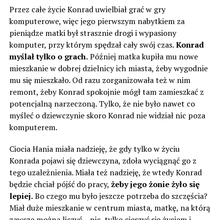
Przez całe życie Konrad uwielbiał grać w gry
komputerowe, więc jego pierwszym nabytkiem za
pieniądze matki był strasznie drogi i wypasiony
komputer, przy którym spędzał cały swój czas.
Konrad
myślał tylko o grach.
Później matka kupiła mu nowe
mieszkanie w dobrej dzielnicy ich miasta, żeby wygodnie
mu się mieszkało. Od razu zorganizowała też w nim
remont, żeby Konrad spokojnie mógł tam zamieszkać z
potencjalną narzeczoną. Tylko, że nie było nawet co
myśleć o dziewczynie skoro Konrad nie widział nic poza
komputerem.
Ciocia Hania miała nadzieję, że gdy tylko w życiu
Konrada pojawi się dziewczyna, zdoła wyciągnąć go z
tego uzależnienia. Miała też nadzieję, że wtedy Konrad
będzie chciał pójść do pracy,
żeby jego żonie żyło się
lepiej.
Bo czego mu było jeszcze potrzeba do szczęścia?
Miał duże mieszkanie w centrum miasta, matkę, na którą
zawsze można liczyć – nic, tylko cieszyć się życiem i