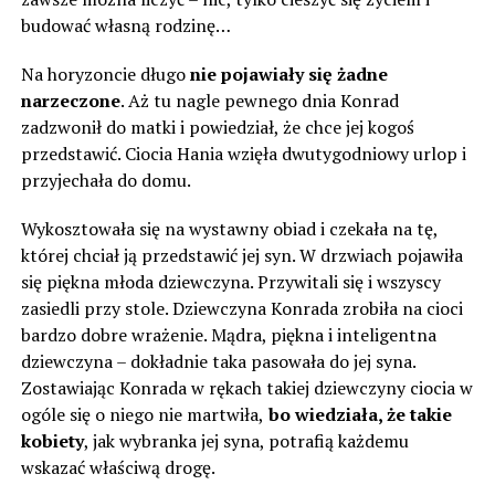
budować własną rodzinę…
Na horyzoncie długo
nie pojawiały się żadne
narzeczone
. Aż tu nagle pewnego dnia Konrad
zadzwonił do matki i powiedział, że chce jej kogoś
przedstawić. Ciocia Hania wzięła dwutygodniowy urlop i
przyjechała do domu.
Wykosztowała się na wystawny obiad i czekała na tę,
której chciał ją przedstawić jej syn. W drzwiach pojawiła
się piękna młoda dziewczyna. Przywitali się i wszyscy
zasiedli przy stole. Dziewczyna Konrada zrobiła na cioci
bardzo dobre wrażenie. Mądra, piękna i inteligentna
dziewczyna – dokładnie taka pasowała do jej syna.
Zostawiając Konrada w rękach takiej dziewczyny ciocia w
ogóle się o niego nie martwiła,
bo wiedziała, że takie
kobiety
, jak wybranka jej syna, potrafią każdemu
wskazać właściwą drogę.