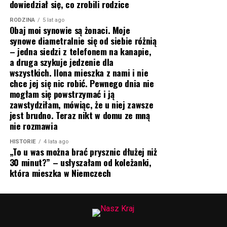
dowiedział się, co zrobili rodzice
RODZINA
5 lat ago
Obaj moi synowie są żonaci. Moje
synowe diametralnie się od siebie różnią
– jedna siedzi z telefonem na kanapie,
a druga szykuje jedzenie dla
wszystkich. Ilona mieszka z nami i nie
chce jej się nic robić. Pewnego dnia nie
mogłam się powstrzymać i ją
zawstydziłam, mówiąc, że u niej zawsze
jest brudno. Teraz nikt w domu ze mną
nie rozmawia
HISTORIE
4 lata ago
„To u was można brać prysznic dłużej niż
30 minut?” – usłyszałam od koleżanki,
która mieszka w Niemczech