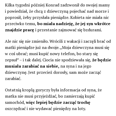
Kilka tygodni później Konrad zadzwonił do swojej mamy
i powiedział, że chcą z dziewczyną pojechać nad morze i
poprosił, żeby przysłała pieniądze. Kobieta nie miała nic
przeciwko temu,
bo miała nadzieję, że jej syn wkrótce
znajdzie pracę
i przestanie zajmować się bzdurami.
Ale nic się nie zmieniło. Wrócili z wakacji i zaczęli brać od
matki pieniądze już na dwoje. „Moja dziewczyna musi się
w coś ubrać; musi kupić nowy telefon, bo stary się
zepsuł” – i tak dalej. Ciocia nie spodziewała się,
że będzie
musiała zarabiać na siebie,
na syna i na jego
dziewczynę. Jest przecież dorosły, sam może zacząć
zarabiać.
Ostatnią kroplą goryczy była informacja od syna, że ​​
matka nie musi przyjeżdżać, bo zamierzają kupić
samochód,
więc lepiej będzie zacząć trochę
oszczędzać i nie wydawać pieniędzy na loty.