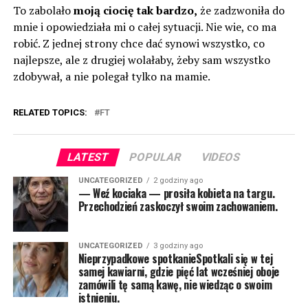
To zabolało
moją ciocię tak bardzo,
że zadzwoniła do
mnie i opowiedziała mi o całej sytuacji. Nie wie, co ma
robić. Z jednej strony chce dać synowi wszystko, co
najlepsze, ale z drugiej wolałaby, żeby sam wszystko
zdobywał, a nie polegał tylko na mamie.
RELATED TOPICS:
FT
LATEST
POPULAR
VIDEOS
UNCATEGORIZED
2 godziny ago
— Weź kociaka — prosiła kobieta na targu.
Przechodzień zaskoczył swoim zachowaniem.
UNCATEGORIZED
3 godziny ago
Nieprzypadkowe spotkanieSpotkali się w tej
samej kawiarni, gdzie pięć lat wcześniej oboje
zamówili tę samą kawę, nie wiedząc o swoim
istnieniu.