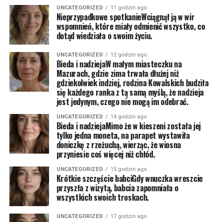
UNCATEGORIZED
11 godzin ago
Nieprzypadkowe spotkanieWciągnął ją w wir
wspomnień, które miały odmienić wszystko, co
dotąd wiedziała o swoim życiu.
UNCATEGORIZED
12 godzin ago
Bieda i nadziejaW małym miasteczku na
Mazurach, gdzie zima trwała dłużej niż
gdziekolwiek indziej, rodzina Kowalskich budziła
się każdego ranka z tą samą myślą, że nadzieja
jest jedynym, czego nie mogą im odebrać.
UNCATEGORIZED
14 godzin ago
Bieda i nadziejaMimo że w kieszeni została jej
tylko jedna moneta, na parapet wystawiła
doniczkę z rzeżuchą, wierząc, że wiosna
przyniesie coś więcej niż chłód.
UNCATEGORIZED
15 godzin ago
Krótkie szczęście babciGdy wnuczka wreszcie
przyszła z wizytą, babcia zapomniała o
wszystkich swoich troskach.
UNCATEGORIZED
17 godzin ago