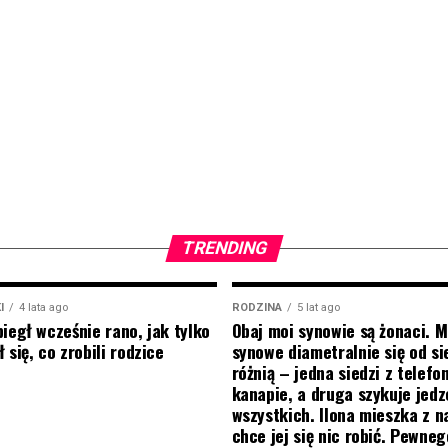
TRENDING
I
4 lata ago
RODZINA
5 lat ago
biegł wcześnie rano, jak tylko
Obaj moi synowie są żonaci. M
 się, co zrobili rodzice
synowe diametralnie się od si
różnią – jedna siedzi z telef
kanapie, a druga szykuje jedz
wszystkich. Ilona mieszka z na
chce jej się nic robić. Pewneg