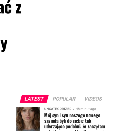
ać z
dy
LATEST
POPULAR
VIDEOS
UNCATEGORIZED
48 minut ago
Mój syn i syn naszego nowego
sąsiada byli do siebie tak
uderzająco podobni, że zaczęłam