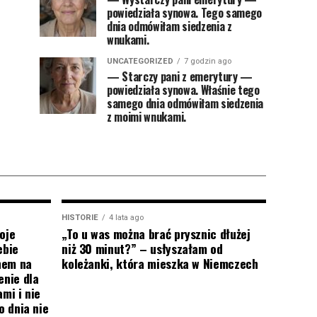
powiedziała synowa. Tego samego
dnia odmówiłam siedzenia z
wnukami.
UNCATEGORIZED
7 godzin ago
— Starczy pani z emerytury —
powiedziała synowa. Właśnie tego
samego dnia odmówiłam siedzenia
z moimi wnukami.
HISTORIE
4 lata ago
oje
„To u was można brać prysznic dłużej
ebie
niż 30 minut?” – usłyszałam od
onem na
koleżanki, która mieszka w Niemczech
enie dla
mi i nie
o dnia nie