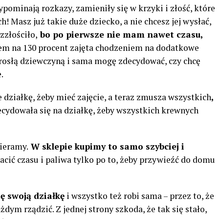
zypominają rozkazy, zamieniły się w krzyki i złość, które
h! Masz już takie duże dziecko, a nie chcesz jej wysłać,
zzłościło,
bo po pierwsze nie mam nawet czasu,
em na 130 procent zajęta chodzeniem na dodatkowe
dorosłą dziewczyną i sama mogę zdecydować, czy chcę
.
 działkę, żeby mieć zajęcie, a teraz zmusza wszystkich
,
ecydowała się na działkę, żeby wszystkich krewnych
bieramy.
W sklepie kupimy to samo szybciej i
acić czasu i paliwa tylko po to, żeby przywieźć do domu
tę swoją działkę
i wszystko też robi sama – przez to, że
ym rządzić. Z jednej strony szkoda, że ​​tak się stało,