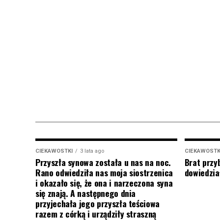
CIEKAWOSTKI
3 lata ago
CIEKAWOSTK
Przyszła synowa została u nas na noc.
Brat przy
Rano odwiedziła nas moja siostrzenica
dowiedział
i okazało się, że ona i narzeczona syna
się znają. A następnego dnia
przyjechała jego przyszła teściowa
razem z córką i urządziły straszną