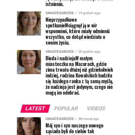
istnieniu.
UNCATEGORIZED
19 godzin ago
Nieprzypadkowe
spotkanieWciągnął ją w wir
wspomnień, które miały odmienić
wszystko, co dotąd wiedziała o
swoim życiu.
UNCATEGORIZED
20 godzin ago
Bieda i nadziejaW małym
miasteczku na Mazurach, gdzie
zima trwała dłużej niż gdziekolwiek
indziej, rodzina Kowalskich budziła
się każdego ranka z tą samą myślą,
że nadzieja jest jedynym, czego nie
mogą im odebrać.
LATEST
POPULAR
VIDEOS
UNCATEGORIZED
48 minut ago
Mój syn i syn naszego nowego
sąsiada byli do siebie tak