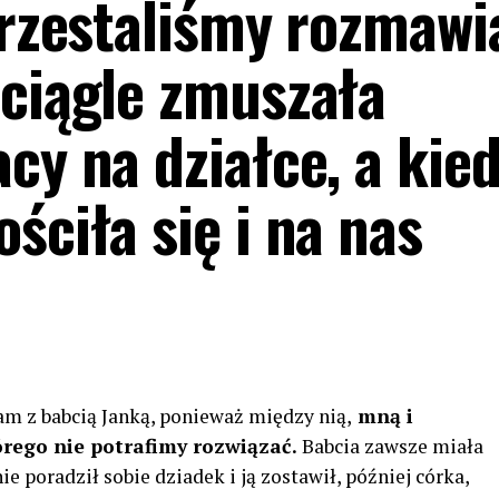
przestaliśmy rozmawi
 ciągle zmuszała
cy na działce, a kie
ściła się i na nas
am z babcią Janką, ponieważ między nią,
mną i
tórego nie potrafimy rozwiązać.
Babcia zawsze miała
ie poradził sobie dziadek i ją zostawił, później córka,