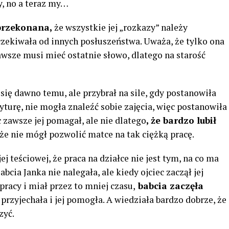
y, no a teraz my…
przekonana,
że wszystkie ​​jej „rozkazy” należy
ekiwała od innych posłuszeństwa. Uważa, że ​​tylko ona
zawsze musi mieć ostatnie słowo, dlatego na starość
się dawno temu, ale przybrał na sile, gdy postanowiła
yturę, nie mogła znaleźć sobie zajęcia, więc postanowiła
 zawsze jej pomagał, ale nie dlatego
, że bardzo lubił
 że nie mógł pozwolić matce na tak ciężką pracę.
 teściowej, że praca na działce nie jest tym, na co ma
abcia Janka nie nalegała, ale kiedy ojciec zaczął jej
pracy i miał przez to mniej czasu,
babcia zaczęła
przyjechała i jej pomogła. A wiedziała bardzo dobrze, że
zyć.