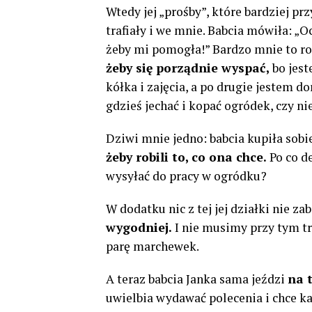
Wtedy jej „prośby”, które bardziej pr
trafiały i we mnie. Babcia mówiła: „Oc
żeby mi pomogła!” Bardzo mnie to ro
żeby się porządnie wyspać,
bo jest
kółka i zajęcia, a po drugie jestem 
gdzieś jechać i kopać ogródek, czy nie
Dziwi mnie jedno: babcia kupiła sobie
żeby robili to, co ona chce.
Po co d
wysyłać do pracy w ogródku?
W dodatku nic z tej jej działki nie za
wygodniej.
I nie musimy przy tym tr
parę marchewek.
A teraz babcia Janka sama jeździ
na 
uwielbia wydawać polecenia i chce każd