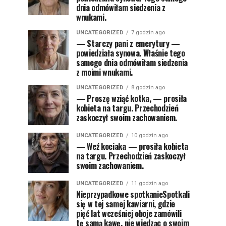
dnia odmówiłam siedzenia z
wnukami.
UNCATEGORIZED
7 godzin ago
— Starczy pani z emerytury —
powiedziała synowa. Właśnie tego
samego dnia odmówiłam siedzenia
z moimi wnukami.
UNCATEGORIZED
8 godzin ago
— Proszę wziąć kotka, — prosiła
kobieta na targu. Przechodzień
zaskoczył swoim zachowaniem.
UNCATEGORIZED
10 godzin ago
— Weź kociaka — prosiła kobieta
na targu. Przechodzień zaskoczył
swoim zachowaniem.
UNCATEGORIZED
11 godzin ago
Nieprzypadkowe spotkanieSpotkali
się w tej samej kawiarni, gdzie
pięć lat wcześniej oboje zamówili
tę samą kawę, nie wiedząc o swoim