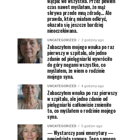
wątpić we wszystko. Przez pewien
czas nawet myślałam, że mąż
skrywa przede mną zdradę… Ale
prawda, którą miałam odkryć,
okazała się jeszcze bardziej
nieoczekiwana.
UNCATEGORIZED
2 godziny ago
Zobaczyłem mojego wnuka po raz
pierwszy w szpitalu, ale jedno
zdanie od pielęgniarki wywróciło
do góry nogami wszystko, co
myślałem, że wiem o rodzinie
mojego syna.
UNCATEGORIZED
4 godziny ago
Zobaczyłem wnuka po raz pierwszy
w szpitalu, ale jedno zdanie od
pielęgniarki całkowicie zmieniło
to, co myślałem o rodzinie mojego
syna.
UNCATEGORIZED
5 godzin ago
— Wystarczy pani emerytury —
powiedziała synowa. Tego samego