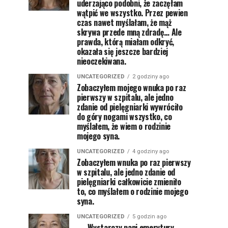
uderzająco podobni, że zaczęłam
wątpić we wszystko. Przez pewien
czas nawet myślałam, że mąż
skrywa przede mną zdradę… Ale
prawda, którą miałam odkryć,
okazała się jeszcze bardziej
nieoczekiwana.
UNCATEGORIZED
2 godziny ago
Zobaczyłem mojego wnuka po raz
pierwszy w szpitalu, ale jedno
zdanie od pielęgniarki wywróciło
do góry nogami wszystko, co
myślałem, że wiem o rodzinie
mojego syna.
UNCATEGORIZED
4 godziny ago
Zobaczyłem wnuka po raz pierwszy
w szpitalu, ale jedno zdanie od
pielęgniarki całkowicie zmieniło
to, co myślałem o rodzinie mojego
syna.
UNCATEGORIZED
5 godzin ago
— Wystarczy pani emerytury —