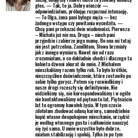
głos. — Tak, to ja. Dobry wieczór —
odpowiedziałam, próbując rozpoznać intonację.
— To Olga, żona pani byłego męża — bez
żadnego wstępu czy powitania wycedziła. —
Chcę pani przekazać dwie wiadomości. Pierwsza
– Michała już nie ma. Druga – niech pani
przyjedzie i zabierze jego mamę. Bo ona mi tutaj
nie jest potrzebna. Zamilkłam. Słowa brzmiały
jak z innego wymiaru. Nawet nie od razu
zrozumiałam, o co dokładnie chodzi i dlaczego ta
kobieta dzwoni akurat do mnie. Z Michałem
mieszkaliśmy razem tylko rok. To było krótkie,
nieszczęśliwe doświadczenie, które zostawiło po
sobie tylko gorycz. Potem się rozwiedliśmy i
nasze drogi rozeszły się definitywnie. Nie
widzieliśmy się, nie korespondowaliśmy i w ogóle
nie kontaktowaliśmy od piętnastu lat. Piętnaście
lat to ogromny kawałek życia. W tym czasie
zdołałam zbudować udaną karierę, samodzielnie
kupić własne dwupokojowe mieszkanie, urządzić
je według własnego gustu i całkowicie nauczyć
się żyć sama. U mnie wszystko było dobrze,
miałam stabilizację i spokój. Tylko że po tym