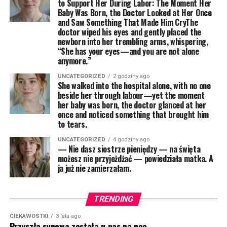
to Support Her During Labor: The Moment Her
Baby Was Born, the Doctor Looked at Her Once
and Saw Something That Made Him CryThe
doctor wiped his eyes and gently placed the
newborn into her trembling arms, whispering,
“She has your eyes—and you are not alone
anymore.”
UNCATEGORIZED
2 godziny ago
She walked into the hospital alone, with no one
beside her through labour—yet the moment
her baby was born, the doctor glanced at her
once and noticed something that brought him
to tears.
UNCATEGORIZED
4 godziny ago
— Nie dasz siostrze pieniędzy — na święta
możesz nie przyjeżdżać — powiedziała matka. A
ja już nie zamierzałam.
TRENDING
CIEKAWOSTKI
3 lata ago
Przyszła synowa została u nas na noc.