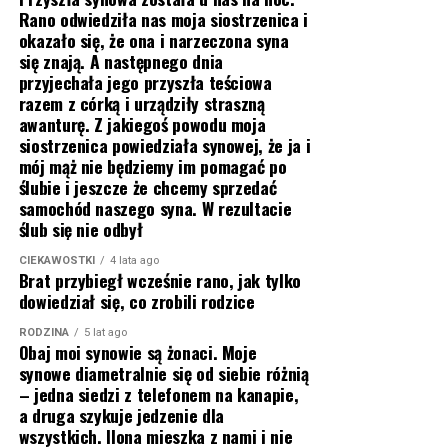
Rano odwiedziła nas moja siostrzenica i
okazało się, że ona i narzeczona syna
się znają. A następnego dnia
przyjechała jego przyszła teściowa
razem z córką i urządziły straszną
awanturę. Z jakiegoś powodu moja
siostrzenica powiedziała synowej, że ja i
mój mąż nie będziemy im pomagać po
ślubie i jeszcze że chcemy sprzedać
samochód naszego syna. W rezultacie
ślub się nie odbył
CIEKAWOSTKI
4 lata ago
Brat przybiegł wcześnie rano, jak tylko
dowiedział się, co zrobili rodzice
RODZINA
5 lat ago
Obaj moi synowie są żonaci. Moje
synowe diametralnie się od siebie różnią
– jedna siedzi z telefonem na kanapie,
a druga szykuje jedzenie dla
wszystkich. Ilona mieszka z nami i nie