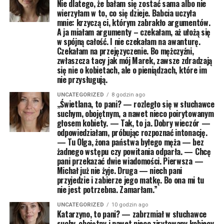
Nie dlatego, że bałam się zostać sama albo nie
wierzyłam w to, co się dzieje. Babcia uczyła
mnie: krzyczą ci, którym zabrakło argumentów.
A ja miałam argumenty – czekałam, aż ułożą się
w spójną całość. I nie czekałam na awanturę.
Czekałam na przejęzyczenie. Bo mężczyźni,
zwłaszcza tacy jak mój Marek, zawsze zdradzają
się nie o kobietach, ale o pieniądzach, które im
nie przysługują.
UNCATEGORIZED
8 godzin ago
„Świetlana, to pani? — rozległo się w słuchawce
suchym, obojętnym, a nawet nieco poirytowanym
głosem kobiety. — Tak, to ja. Dobry wieczór —
odpowiedziałam, próbując rozpoznać intonację.
— Tu Olga, żona państwa byłego męża — bez
żadnego wstępu czy powitania odparła. — Chcę
pani przekazać dwie wiadomości. Pierwsza —
Michał już nie żyje. Druga — niech pani
przyjedzie i zabierze jego matkę. Bo ona mi tu
nie jest potrzebna. Zamarłam.”
UNCATEGORIZED
10 godzin ago
Katarzyno, to pani? — zabrzmiał w słuchawce
suchy, obojętny i nawet nieco zirytowany kobiecy