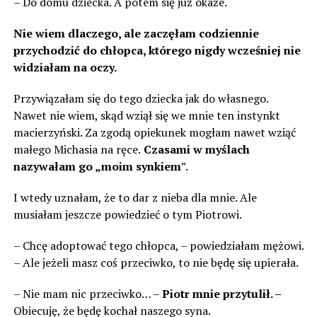
– Do domu dziecka. A potem się już okaże.
Nie wiem dlaczego, ale zaczęłam codziennie
przychodzić do chłopca, którego nigdy wcześniej nie
widziałam na oczy.
Przywiązałam się do tego dziecka jak do własnego.
Nawet nie wiem, skąd wziął się we mnie ten instynkt
macierzyński. Za zgodą opiekunek mogłam nawet wziąć
małego Michasia na ręce.
Czasami w myślach
nazywałam go „moim synkiem
”.
I wtedy uznałam, że to dar z nieba dla mnie. Ale
musiałam jeszcze powiedzieć o tym Piotrowi.
– Chcę adoptować tego chłopca, – powiedziałam mężowi.
– Ale jeżeli masz coś przeciwko, to nie będę się upierała.
– Nie mam nic przeciwko… –
Piotr mnie przytulił. –
Obiecuję, że będę kochał naszego syna.