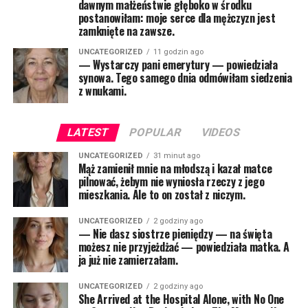
dawnym małżeństwie głęboko w środku
postanowiłam: moje serce dla mężczyzn jest
zamknięte na zawsze.
UNCATEGORIZED
11 godzin ago
— Wystarczy pani emerytury — powiedziała
synowa. Tego samego dnia odmówiłam siedzenia
z wnukami.
LATEST
POPULAR
VIDEOS
UNCATEGORIZED
31 minut ago
Mąż zamienił mnie na młodszą i kazał matce
pilnować, żebym nie wyniosła rzeczy z jego
mieszkania. Ale to on został z niczym.
UNCATEGORIZED
2 godziny ago
— Nie dasz siostrze pieniędzy — na święta
możesz nie przyjeżdżać — powiedziała matka. A
ja już nie zamierzałam.
UNCATEGORIZED
2 godziny ago
She Arrived at the Hospital Alone, with No One