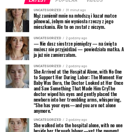
LATEST
POPULAR
VIDEOS
UNCATEGORIZED
31 minut ago
Mąż zamienił mnie na młodszą i kazał matce
pilnować, żebym nie wyniosła rzeczy z jego
mieszkania. Ale to on został z niczym.
UNCATEGORIZED
2 godziny ago
— Nie dasz siostrze pieniędzy — na święta
możesz nie przyjeżdżać — powiedziała matka. A
ja już nie zamierzałam.
UNCATEGORIZED
2 godziny ago
She Arrived at the Hospital Alone, with No One
to Support Her During Labor: The Moment Her
Baby Was Born, the Doctor Looked at Her Once
and Saw Something That Made Him CryThe
doctor wiped his eyes and gently placed the
newborn into her trembling arms, whispering,
“She has your eyes—and you are not alone
anymore.”
UNCATEGORIZED
2 godziny ago
She walked into the hospital alone, with no one
beside her through labour—yet the moment