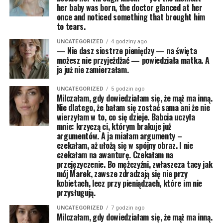
her baby was born, the doctor glanced at her
once and noticed something that brought him
to tears.
UNCATEGORIZED
4 godziny ago
— Nie dasz siostrze pieniędzy — na święta
możesz nie przyjeżdżać — powiedziała matka. A
ja już nie zamierzałam.
UNCATEGORIZED
5 godzin ago
Milczałam, gdy dowiedziałam się, że mąż ma inną.
Nie dlatego, że bałam się zostać sama ani że nie
wierzyłam w to, co się dzieje. Babcia uczyła
mnie: krzyczą ci, którym brakuje już
argumentów. A ja miałam argumenty –
czekałam, aż ułożą się w spójny obraz. I nie
czekałam na awanturę. Czekałam na
przejęzyczenie. Bo mężczyźni, zwłaszcza tacy jak
mój Marek, zawsze zdradzają się nie przy
kobietach, lecz przy pieniądzach, które im nie
przysługują.
UNCATEGORIZED
7 godzin ago
Milczałam, gdy dowiedziałam się, że mąż ma inną.