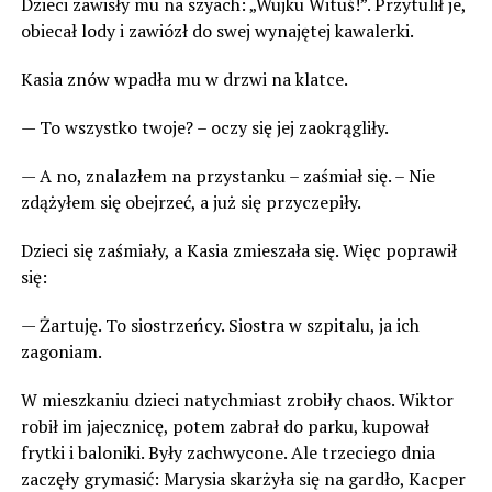
Dzieci zawisły mu na szyach: „Wujku Wituś!”. Przytulił je,
obiecał lody i zawiózł do swej wynajętej kawalerki.
Kasia znów wpadła mu w drzwi na klatce.
— To wszystko twoje? – oczy się jej zaokrągliły.
— A no, znalazłem na przystanku – zaśmiał się. – Nie
zdążyłem się obejrzeć, a już się przyczepiły.
Dzieci się zaśmiały, a Kasia zmieszała się. Więc poprawił
się:
— Żartuję. To siostrzeńcy. Siostra w szpitalu, ja ich
zagoniam.
W mieszkaniu dzieci natychmiast zrobiły chaos. Wiktor
robił im jajecznicę, potem zabrał do parku, kupował
frytki i baloniki. Były zachwycone. Ale trzeciego dnia
zaczęły grymasić: Marysia skarżyła się na gardło, Kacper