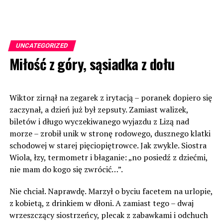
UNCATEGORIZED
Miłość z góry, sąsiadka z dołu
Wiktor zirnął na zegarek z irytacją – poranek dopiero się
zaczynał, a dzień już był zepsuty. Zamiast walizek,
biletów i długo wyczekiwanego wyjazdu z Lizą nad
morze – zrobił unik w stronę rodowego, dusznego klatki
schodowej w starej pięciopiętrowce. Jak zwykle. Siostra
Wiola, łzy, termometr i błaganie: „no posiedź z dziećmi,
nie mam do kogo się zwrócić…”.
Nie chciał. Naprawdę. Marzył o byciu facetem na urlopie,
z kobietą, z drinkiem w dłoni. A zamiast tego – dwaj
wrzeszczący siostrzeńcy, plecak z zabawkami i odchuch