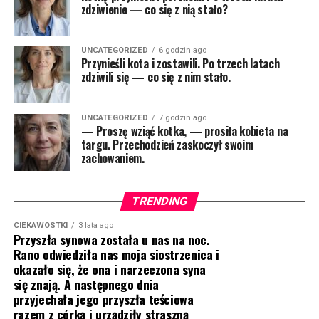
zdziwienie — co się z nią stało?
UNCATEGORIZED
6 godzin ago
Przynieśli kota i zostawili. Po trzech latach
zdziwili się — co się z nim stało.
UNCATEGORIZED
7 godzin ago
— Proszę wziąć kotka, — prosiła kobieta na
targu. Przechodzień zaskoczył swoim
zachowaniem.
TRENDING
CIEKAWOSTKI
3 lata ago
Przyszła synowa została u nas na noc.
Rano odwiedziła nas moja siostrzenica i
okazało się, że ona i narzeczona syna
się znają. A następnego dnia
przyjechała jego przyszła teściowa
razem z córką i urządziły straszną