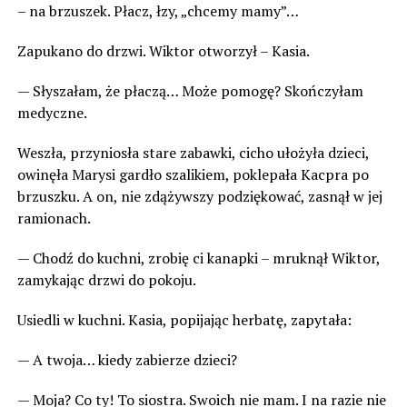
– na brzuszek. Płacz, łzy, „chcemy mamy”…
Zapukano do drzwi. Wiktor otworzył – Kasia.
— Słyszałam, że płaczą… Może pomogę? Skończyłam
medyczne.
Weszła, przyniosła stare zabawki, cicho ułożyła dzieci,
owinęła Marysi gardło szalikiem, poklepała Kacpra po
brzuszku. A on, nie zdążywszy podziękować, zasnął w jej
ramionach.
— Chodź do kuchni, zrobię ci kanapki – mruknął Wiktor,
zamykając drzwi do pokoju.
Usiedli w kuchni. Kasia, popijając herbatę, zapytała:
— A twoja… kiedy zabierze dzieci?
— Moja? Co ty! To siostra. Swoich nie mam. I na razie nie