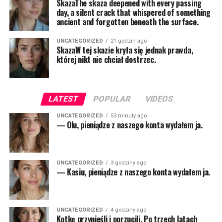
SkazaThe skaza deepened with every passing
day, a silent crack that whispered of something
ancient and forgotten beneath the surface.
UNCATEGORIZED
21 godzin ago
SkazaW tej skazie kryła się jednak prawda,
której nikt nie chciał dostrzec.
LATEST
POPULAR
VIDEOS
UNCATEGORIZED
53 minuty ago
— Olu, pieniądze z naszego konta wydałem ja.
UNCATEGORIZED
3 godziny ago
— Kasiu, pieniądze z naszego konta wydałem ja.
UNCATEGORIZED
4 godziny ago
Kotkę przynieśli i porzucili. Po trzech latach