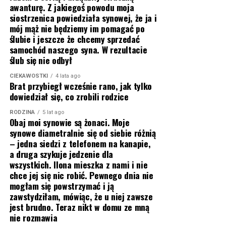
awanturę. Z jakiegoś powodu moja
siostrzenica powiedziała synowej, że ja i
mój mąż nie będziemy im pomagać po
ślubie i jeszcze że chcemy sprzedać
samochód naszego syna. W rezultacie
ślub się nie odbył
CIEKAWOSTKI
4 lata ago
Brat przybiegł wcześnie rano, jak tylko
dowiedział się, co zrobili rodzice
RODZINA
5 lat ago
Obaj moi synowie są żonaci. Moje
synowe diametralnie się od siebie różnią
– jedna siedzi z telefonem na kanapie,
a druga szykuje jedzenie dla
wszystkich. Ilona mieszka z nami i nie
chce jej się nic robić. Pewnego dnia nie
mogłam się powstrzymać i ją
zawstydziłam, mówiąc, że u niej zawsze
jest brudno. Teraz nikt w domu ze mną
nie rozmawia