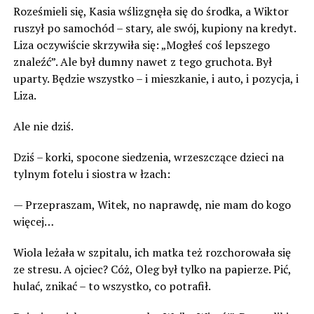
Roześmieli się, Kasia wślizgnęła się do środka, a Wiktor
ruszył po samochód – stary, ale swój, kupiony na kredyt.
Liza oczywiście skrzywiła się: „Mogłeś coś lepszego
znaleźć”. Ale był dumny nawet z tego gruchota. Był
uparty. Będzie wszystko – i mieszkanie, i auto, i pozycja, i
Liza.
Ale nie dziś.
Dziś – korki, spocone siedzenia, wrzeszczące dzieci na
tylnym fotelu i siostra w łzach:
— Przepraszam, Witek, no naprawdę, nie mam do kogo
więcej…
Wiola leżała w szpitalu, ich matka też rozchorowała się
ze stresu. A ojciec? Cóż, Oleg był tylko na papierze. Pić,
hulać, znikać – to wszystko, co potrafił.