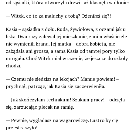
od sąsiadki, która otworzyła drzwi i aż klasnęła w dłonie:
— Witek, co to za maluchy z tobą? Ożeniłeś się?!
Kasia – sąsiadka z dołu. Ruda, żywiołowa, z oczami jak u
liska. Dwa razy zalewał jej mieszkanie, zanim właściciele
nie wymienili kranu. Jej matka – dobra kobieta, nie
zażądała ani grosza, a sama Kasia od tamtej pory tylko
mrugała. Choć Witek miał wrażenie, że jeszcze do szkoły
chodzi.
— Czemu nie siedzisz na lekcjach? Mamie powiem! –
prychnął, patrząc, jak Kasia się zaczerwieniła.
— Już skończyłam technikum! Szukam pracy! – odcięła
się, zarzucając plecak na ramię.
— Pewnie, wyglądasz na wagarowiczę. Lustro by cię
przestraszyło!