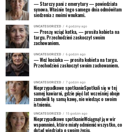
— Starczy pani z emerytury — powiedziała
synowa. Właśnie tego samego dnia odmówiłam
siedzenia z moimi wnukami.
UNCATEGORIZED
4 godziny ago
— Proszę wziąć kotka, — prosiła kobieta na
targu. Przechodzień zaskoczył swoim
zachowaniem.
UNCATEGORIZED
6 godzin ago
— Weź kociaka — prosiła kobieta na targu.
Przechodzień zaskoczył swoim zachowaniem.
UNCATEGORIZED
7 godzin ago
Nieprzypadkowe spotkanieSpotkali się w tej
samej kawiarni, gdzie pięć lat wcześniej oboje
zamówili tę samą kawę, nie wiedząc o swoim
istnieniu.
UNCATEGORIZED
15 godzin ago
Nieprzypadkowe spotkanieWciągnął ją w wir
wspomnień, które miały odmienić wszystko, co
dotąd wiedziała o swoim życiu.