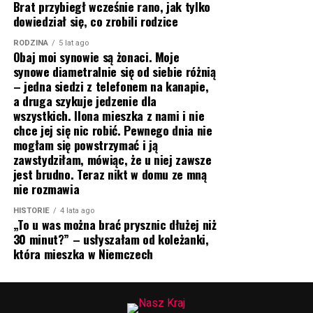
Brat przybiegł wcześnie rano, jak tylko
dowiedział się, co zrobili rodzice
RODZINA
5 lat ago
Obaj moi synowie są żonaci. Moje
synowe diametralnie się od siebie różnią
– jedna siedzi z telefonem na kanapie,
a druga szykuje jedzenie dla
wszystkich. Ilona mieszka z nami i nie
chce jej się nic robić. Pewnego dnia nie
mogłam się powstrzymać i ją
zawstydziłam, mówiąc, że u niej zawsze
jest brudno. Teraz nikt w domu ze mną
nie rozmawia
HISTORIE
4 lata ago
„To u was można brać prysznic dłużej niż
30 minut?” – usłyszałam od koleżanki,
która mieszka w Niemczech