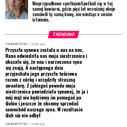
Nieprzypadkowe spotkanieSpotkali się w tej
samej kawiarni, gdzie pięć lat wcześniej oboje
zamówili tę samą kawę, nie wiedząc o swoim
istnieniu.
TRENDING
CIEKAWOSTKI
3 lata ago
Przyszła synowa została u nas na noc.
Rano odwiedziła nas moja siostrzenica i
okazało się, że ona i narzeczona syna
się znają. A następnego dnia
przyjechała jego przyszła teściowa
razem z córką i urządziły straszną
awanturę. Z jakiegoś powodu moja
siostrzenica powiedziała synowej, że ja i
mój mąż nie będziemy im pomagać po
ślubie i jeszcze że chcemy sprzedać
samochód naszego syna. W rezultacie
ślub się nie odbył
CIEKAWOSTKI
4 lata ago