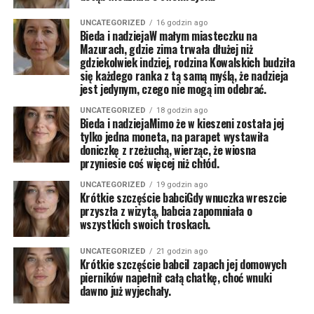
UNCATEGORIZED
16 godzin ago
Bieda i nadziejaW małym miasteczku na
Mazurach, gdzie zima trwała dłużej niż
gdziekolwiek indziej, rodzina Kowalskich budziła
się każdego ranka z tą samą myślą, że nadzieja
jest jedynym, czego nie mogą im odebrać.
UNCATEGORIZED
18 godzin ago
Bieda i nadziejaMimo że w kieszeni została jej
tylko jedna moneta, na parapet wystawiła
doniczkę z rzeżuchą, wierząc, że wiosna
przyniesie coś więcej niż chłód.
UNCATEGORIZED
19 godzin ago
Krótkie szczęście babciGdy wnuczka wreszcie
przyszła z wizytą, babcia zapomniała o
wszystkich swoich troskach.
UNCATEGORIZED
21 godzin ago
Krótkie szczęście babciI zapach jej domowych
pierników napełnił całą chatkę, choć wnuki
dawno już wyjechały.