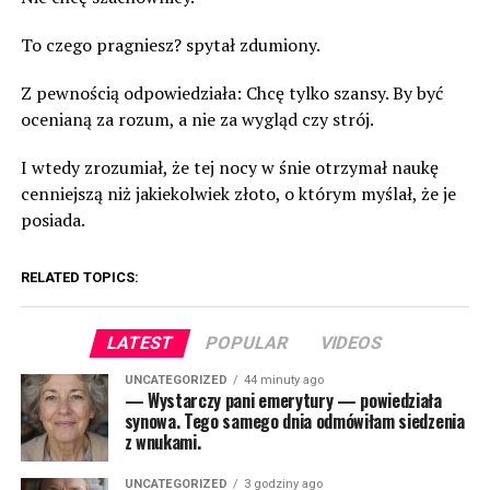
To czego pragniesz? spytał zdumiony.
Z pewnością odpowiedziała: Chcę tylko szansy. By być
ocenianą za rozum, a nie za wygląd czy strój.
I wtedy zrozumiał, że tej nocy w śnie otrzymał naukę
cenniejszą niż jakiekolwiek złoto, o którym myślał, że je
posiada.
RELATED TOPICS:
LATEST
POPULAR
VIDEOS
UNCATEGORIZED
44 minuty ago
— Wystarczy pani emerytury — powiedziała
synowa. Tego samego dnia odmówiłam siedzenia
z wnukami.
UNCATEGORIZED
3 godziny ago