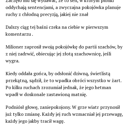
Zaczęło mu się wydawać, że to sen, w którym pionki
oddychają sentencjami, a zwyczajna pokojówka planuje
ruchy z chłodną precyzją, jakiej nie znał
Dalszy ciąg tej baśni czeka na ciebie w pierwszym
komentarzu .
Milioner zaprosił swoją pokojówkę do partii szachów, by
z niej zadrwić, obiecując jej złotą szachownicę, jeśli
wygra.
Kiedy oddała gońca, by odsłonić dziwną, świetlistą
przekątną, sądził, że to wpadka obróci wszystko w żart.
Po kilku ruchach zrozumiał jednak, że jego hetman
wpadł w doskonale zastawioną matnię.
Podniósł głowę, zaniepokojony. W grze wiatr przynosił
już tylko zmianę. Każdy jej ruch wzmacniał jej przewagę,
każdy jego jakby tracił wagę.