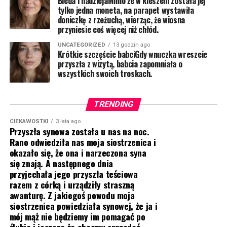
Bieda i nadziejaMimo że w kieszeni została jej
tylko jedna moneta, na parapet wystawiła
doniczkę z rzeżuchą, wierząc, że wiosna
przyniesie coś więcej niż chłód.
UNCATEGORIZED
13 godzin ago
Krótkie szczęście babciGdy wnuczka wreszcie
przyszła z wizytą, babcia zapomniała o
wszystkich swoich troskach.
TRENDING
CIEKAWOSTKI
3 lata ago
Przyszła synowa została u nas na noc.
Rano odwiedziła nas moja siostrzenica i
okazało się, że ona i narzeczona syna
się znają. A następnego dnia
przyjechała jego przyszła teściowa
razem z córką i urządziły straszną
awanturę. Z jakiegoś powodu moja
siostrzenica powiedziała synowej, że ja i
mój mąż nie będziemy im pomagać po