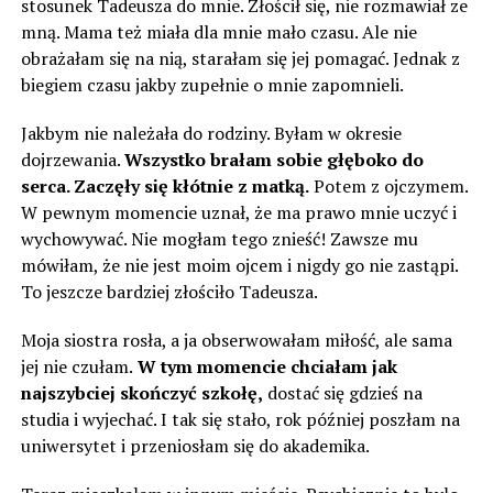
stosunek Tadeusza do mnie. Złościł się, nie rozmawiał ze
mną. Mama też miała dla mnie mało czasu. Ale nie
obrażałam się na nią, starałam się jej pomagać. Jednak z
biegiem czasu jakby zupełnie o mnie zapomnieli.
Jakbym nie należała do rodziny. Byłam w okresie
dojrzewania.
Wszystko brałam sobie głęboko do
serca. Zaczęły się kłótnie z matką.
Potem z ojczymem.
W pewnym momencie uznał, że ma prawo mnie uczyć i
wychowywać. Nie mogłam tego znieść! Zawsze mu
mówiłam, że nie jest moim ojcem i nigdy go nie zastąpi.
To jeszcze bardziej złościło Tadeusza.
Moja siostra rosła, a ja obserwowałam miłość, ale sama
jej nie czułam.
W tym momencie chciałam jak
najszybciej skończyć szkołę,
dostać się gdzieś na
studia i wyjechać. I tak się stało, rok później poszłam na
uniwersytet i przeniosłam się do akademika.