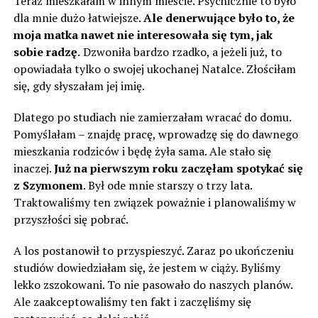
Teraz mieszkałam w innym mieście. Psychicznie to było
dla mnie dużo łatwiejsze.
Ale denerwujące było to, że
moja matka nawet nie interesowała się tym, jak
sobie radzę.
Dzwoniła bardzo rzadko, a jeżeli już, to
opowiadała tylko o swojej ukochanej Natalce. Złościłam
się, gdy słyszałam jej imię.
Dlatego po studiach nie zamierzałam wracać do domu.
Pomyślałam – znajdę pracę, wprowadzę się do dawnego
mieszkania rodziców i będę żyła sama. Ale stało się
inaczej.
Już na pierwszym roku zaczęłam spotykać się
z Szymonem
. Był ode mnie starszy o trzy lata.
Traktowaliśmy ten związek poważnie i planowaliśmy w
przyszłości się pobrać.
A los postanowił to przyspieszyć. Zaraz po ukończeniu
studiów dowiedziałam się, że jestem w ciąży. Byliśmy
lekko zszokowani. To nie pasowało do naszych planów.
Ale zaakceptowaliśmy ten fakt i zaczęliśmy się