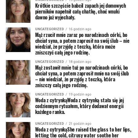
Krótkie szczęście babciI zapach jej domowych
pierników napełnił całą chatkę, choć wnuki
dawno już wyjechały.
UNCATEGORIZED
16 godzin ago
Mąż rzucił mnie zaraz po narodzinach córki, bo
chciał syna, a potem zaprosił na swój ślub – nie
wiedział, że przyjdę z teczką, która może
zniszczyć całą jego rodzinę.
UNCATEGORIZED
18 godzin ago
Mąż zostawił mnie tuż po narodzinach córki, bo
chciał syna, a potem zaprosił mnie na swój ślub
– nie wiedział, że przyjdę z teczką, która
zniszczy całą jego rodzinę.
UNCATEGORIZED
19 godzin ago
Woda z cytrynkąWoda z cytrynką stała się jej
codziennym rytuałem, który dodawał energii
każdego ranka.
UNCATEGORIZED
21 godzin ago
Woda z cytrynkąShe raised the glass to her lips,
letting the cold, citrusy water soothe her