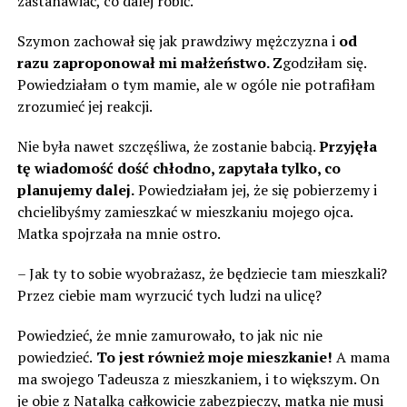
zastanawiać, co dalej robić.
Szymon zachował się jak prawdziwy mężczyzna i
od
razu zaproponował mi małżeństwo. Z
godziłam się.
Powiedziałam o tym mamie, ale w ogóle nie potrafiłam
zrozumieć jej reakcji.
Nie była nawet szczęśliwa, że ​​zostanie babcią.
Przyjęła
tę wiadomość dość chłodno, zapytała tylko, co
planujemy dalej.
Powiedziałam jej, że się pobierzemy i
chcielibyśmy zamieszkać w mieszkaniu mojego ojca.
Matka spojrzała na mnie ostro.
– Jak ty to sobie wyobrażasz, że będziecie tam mieszkali?
Przez ciebie mam wyrzucić tych ludzi na ulicę?
Powiedzieć, że mnie zamurowało, to jak nic nie
powiedzieć.
To jest również moje mieszkanie!
A mama
ma swojego Tadeusza z mieszkaniem, i to większym. On
je obie z Natalką całkowicie zabezpieczy, matka nie musi