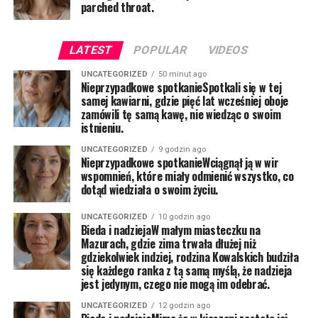
parched throat.
LATEST
POPULAR
VIDEOS
UNCATEGORIZED
50 minut ago
Nieprzypadkowe spotkanieSpotkali się w tej
samej kawiarni, gdzie pięć lat wcześniej oboje
zamówili tę samą kawę, nie wiedząc o swoim
istnieniu.
UNCATEGORIZED
9 godzin ago
Nieprzypadkowe spotkanieWciągnął ją w wir
wspomnień, które miały odmienić wszystko, co
dotąd wiedziała o swoim życiu.
UNCATEGORIZED
10 godzin ago
Bieda i nadziejaW małym miasteczku na
Mazurach, gdzie zima trwała dłużej niż
gdziekolwiek indziej, rodzina Kowalskich budziła
się każdego ranka z tą samą myślą, że nadzieja
jest jedynym, czego nie mogą im odebrać.
UNCATEGORIZED
12 godzin ago