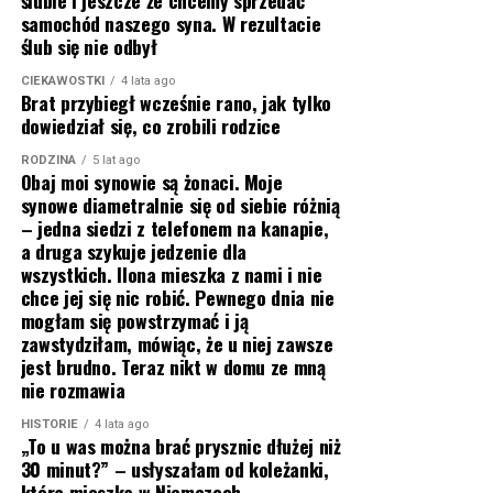
ślubie i jeszcze że chcemy sprzedać
samochód naszego syna. W rezultacie
ślub się nie odbył
CIEKAWOSTKI
4 lata ago
Brat przybiegł wcześnie rano, jak tylko
dowiedział się, co zrobili rodzice
RODZINA
5 lat ago
Obaj moi synowie są żonaci. Moje
synowe diametralnie się od siebie różnią
– jedna siedzi z telefonem na kanapie,
a druga szykuje jedzenie dla
wszystkich. Ilona mieszka z nami i nie
chce jej się nic robić. Pewnego dnia nie
mogłam się powstrzymać i ją
zawstydziłam, mówiąc, że u niej zawsze
jest brudno. Teraz nikt w domu ze mną
nie rozmawia
HISTORIE
4 lata ago
„To u was można brać prysznic dłużej niż
30 minut?” – usłyszałam od koleżanki,
która mieszka w Niemczech