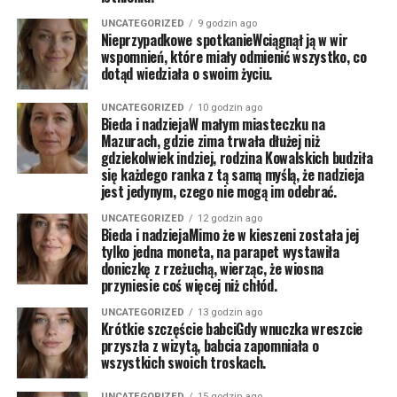
UNCATEGORIZED
9 godzin ago
Nieprzypadkowe spotkanieWciągnął ją w wir
wspomnień, które miały odmienić wszystko, co
dotąd wiedziała o swoim życiu.
UNCATEGORIZED
10 godzin ago
Bieda i nadziejaW małym miasteczku na
Mazurach, gdzie zima trwała dłużej niż
gdziekolwiek indziej, rodzina Kowalskich budziła
się każdego ranka z tą samą myślą, że nadzieja
jest jedynym, czego nie mogą im odebrać.
UNCATEGORIZED
12 godzin ago
Bieda i nadziejaMimo że w kieszeni została jej
tylko jedna moneta, na parapet wystawiła
doniczkę z rzeżuchą, wierząc, że wiosna
przyniesie coś więcej niż chłód.
UNCATEGORIZED
13 godzin ago
Krótkie szczęście babciGdy wnuczka wreszcie
przyszła z wizytą, babcia zapomniała o
wszystkich swoich troskach.
UNCATEGORIZED
15 godzin ago