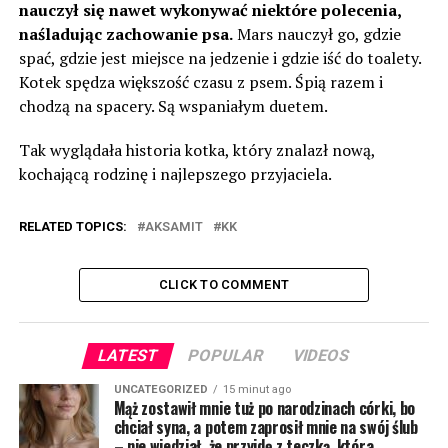
nauczył się nawet wykonywać niektóre polecenia,
naśladując zachowanie psa.
Mars nauczył go, gdzie
spać, gdzie jest miejsce na jedzenie i gdzie iść do toalety.
Kotek spędza większość czasu z psem. Śpią razem i
chodzą na spacery. Są wspaniałym duetem.
Tak wyglądała historia kotka, który znalazł nową,
kochającą rodzinę i najlepszego przyjaciela.
RELATED TOPICS:
AKSAMIT
KK
CLICK TO COMMENT
LATEST
POPULAR
VIDEOS
UNCATEGORIZED
15 minut ago
Mąż zostawił mnie tuż po narodzinach córki, bo
chciał syna, a potem zaprosił mnie na swój ślub
– nie wiedział, że przyjdę z teczką, która