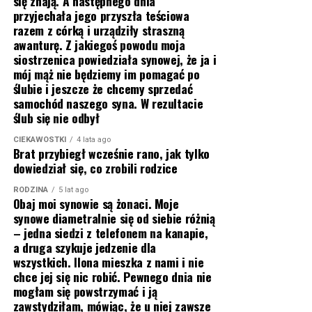
się znają. A następnego dnia
przyjechała jego przyszła teściowa
razem z córką i urządziły straszną
awanturę. Z jakiegoś powodu moja
siostrzenica powiedziała synowej, że ja i
mój mąż nie będziemy im pomagać po
ślubie i jeszcze że chcemy sprzedać
samochód naszego syna. W rezultacie
ślub się nie odbył
CIEKAWOSTKI
4 lata ago
Brat przybiegł wcześnie rano, jak tylko
dowiedział się, co zrobili rodzice
RODZINA
5 lat ago
Obaj moi synowie są żonaci. Moje
synowe diametralnie się od siebie różnią
– jedna siedzi z telefonem na kanapie,
a druga szykuje jedzenie dla
wszystkich. Ilona mieszka z nami i nie
chce jej się nic robić. Pewnego dnia nie
mogłam się powstrzymać i ją
zawstydziłam, mówiąc, że u niej zawsze