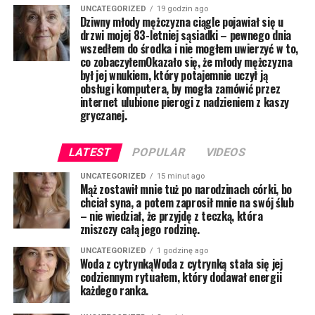
UNCATEGORIZED
19 godzin ago
Dziwny młody mężczyzna ciągle pojawiał się u
drzwi mojej 83-letniej sąsiadki – pewnego dnia
wszedłem do środka i nie mogłem uwierzyć w to,
co zobaczyłemOkazało się, że młody mężczyzna
był jej wnukiem, który potajemnie uczył ją
obsługi komputera, by mogła zamówić przez
internet ulubione pierogi z nadzieniem z kaszy
gryczanej.
LATEST
POPULAR
VIDEOS
UNCATEGORIZED
15 minut ago
Mąż zostawił mnie tuż po narodzinach córki, bo
chciał syna, a potem zaprosił mnie na swój ślub
– nie wiedział, że przyjdę z teczką, która
zniszczy całą jego rodzinę.
UNCATEGORIZED
1 godzinę ago
Woda z cytrynkąWoda z cytrynką stała się jej
codziennym rytuałem, który dodawał energii
każdego ranka.