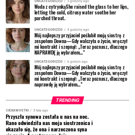
UNCATEGORIZED
3 godziny ago
Woda z cytrynkąShe raised the glass to her lips,
letting the cold, citrusy water soothe her
parched throat.
UNCATEGORIZED
4 godziny ago
Mój najlepszy przyjaciel poślubił moją siostrę z
zespołem Downa—Gdy walczyła o życie, wręczył
mi kontrakt i szepnął: „Teraz poznasz, dlaczego
NAPRAWDĘ ją wybrałem…”
UNCATEGORIZED
6 godzin ago
Mój najlepszy przyjaciel poślubił moją siostrę z
zespołem Downa—Gdy walczyła o życie, wręczył
mi kontrakt i szepnął: „Teraz poznasz, dlaczego
naprawdę ją wybrałem…”
TRENDING
CIEKAWOSTKI
3 lata ago
Przyszła synowa została u nas na noc.
Rano odwiedziła nas moja siostrzenica i
okazało się, że ona i narzeczona syna