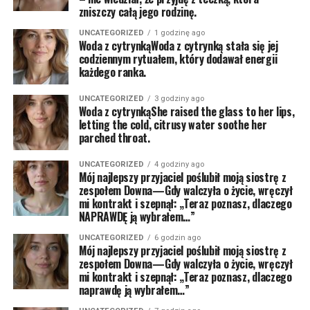
zniszczy całą jego rodzinę.
UNCATEGORIZED
1 godzinę ago
Woda z cytrynkąWoda z cytrynką stała się jej
codziennym rytuałem, który dodawał energii
każdego ranka.
UNCATEGORIZED
3 godziny ago
Woda z cytrynkąShe raised the glass to her lips,
letting the cold, citrusy water soothe her
parched throat.
UNCATEGORIZED
4 godziny ago
Mój najlepszy przyjaciel poślubił moją siostrę z
zespołem Downa—Gdy walczyła o życie, wręczył
mi kontrakt i szepnął: „Teraz poznasz, dlaczego
NAPRAWDĘ ją wybrałem…”
UNCATEGORIZED
6 godzin ago
Mój najlepszy przyjaciel poślubił moją siostrę z
zespołem Downa—Gdy walczyła o życie, wręczył
mi kontrakt i szepnął: „Teraz poznasz, dlaczego
naprawdę ją wybrałem…”