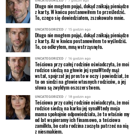
UNCATEGORIZED
7 godzin ago
Długo nie mogłem pojąć, dokąd znikają pieniądze
z karty. W końcu postanowiłem to prześledzić.
To, czego się dowiedziałem, zszokowało mnie.
UNCATEGORIZED
15 godzin ago
Długo nie mogłem pojąć, dokąd znikają pieniądze
z karty. Aż w końcu postanowiłem to wyśledzić.
To, co odkryłem, mną wstrząsnęło.
UNCATEGORIZED
16 godzin ago
Teściowa przy całej rodzinie oświadczyła, że moi
rodzice siedzą na głowie jej synaWtedy mąż
wstał, spojrzał jej prosto w oczy i powiedział, że
to on siedzi na głowie własnych rodziców, a jej
słowa są zwykłym oszczerstwem.
UNCATEGORIZED
18 godzin ago
Teściowa przy całej rodzinie oświadczyła, że moi
rodzice siedzą na karku jej synaWtedy moja
mama spokojnie odpowiedziała, że to właśnie my
od lat wspieramy ich finansowo, a teściowa
zamilkła, bo cała rodzina zaczęła patrzeć na nią
z niesmakiem.