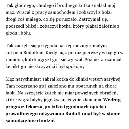
Tak głodnego, chudego i brudnego kotka znalazł mój
mąż. Wracał z pracy samochodem i zobaczył z boku
drogi coś małego, co się poruszało. Zatrzymał się,
podszedł bliżej i zobaczył kotka, który płakał żałośnie z
głodu i bólu.
Tak zaczęła się przygoda naszej rodziny z małym
kotkiem Rudolfem. Kiedy mąż po raz pierwszy wziął go w
ramiona, kotek ugryzł go i się wyrwał. Później zrozumiał,
że nikt go nie skrzywdzi i był spokojny.
Mąż natychmiast zabrał kotka do kliniki weterynaryjnej.
Tam rozgrzano go i założono mu opatrunek na chore
łapki. Na szczęście kotek nie miał poważnych obrażeń,
które zagrażałyby jego życiu, jedynie złamania.
Według
prognoz lekarza, po kilku tygodniach opieki i
prawidłowego odżywiania Rudolf miał być w stanie
samodzielnie chodzić.