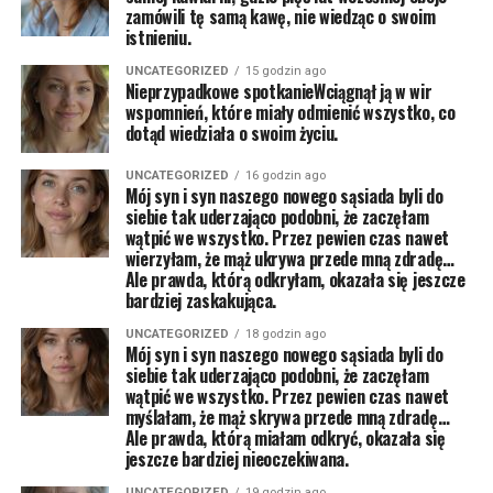
zamówili tę samą kawę, nie wiedząc o swoim
istnieniu.
UNCATEGORIZED
15 godzin ago
Nieprzypadkowe spotkanieWciągnął ją w wir
wspomnień, które miały odmienić wszystko, co
dotąd wiedziała o swoim życiu.
UNCATEGORIZED
16 godzin ago
Mój syn i syn naszego nowego sąsiada byli do
siebie tak uderzająco podobni, że zaczęłam
wątpić we wszystko. Przez pewien czas nawet
wierzyłam, że mąż ukrywa przede mną zdradę…
Ale prawda, którą odkryłam, okazała się jeszcze
bardziej zaskakująca.
UNCATEGORIZED
18 godzin ago
Mój syn i syn naszego nowego sąsiada byli do
siebie tak uderzająco podobni, że zaczęłam
wątpić we wszystko. Przez pewien czas nawet
myślałam, że mąż skrywa przede mną zdradę…
Ale prawda, którą miałam odkryć, okazała się
jeszcze bardziej nieoczekiwana.
UNCATEGORIZED
19 godzin ago