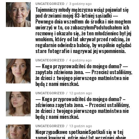
UNCATEGORIZED
3 godziny ago
Tajemniczy młody mężczyzna wciąż pojawiał się
pod drzwiami mojej 83-letniej sąsiadki —
Pewnego dnia wszedłem do środka i nie mogłem
uwierzyć w to, co zobaczyłemPodsłuchałem ich
rozmowę i okazało się, że ten młodzieniec był jej
wnukiem, który od lat ukrywał przed rodziną, że
regularnie odwiedza babcię, by wspólnie oglądać
stare fotografie i nagrywać jej wspomnienia.
UNCATEGORIZED
4 godziny ago
— Kogo przyprowadziłeś do mojego domu? —
zapytała zdziwiona żona. — Przecież ustaliliśmy,
że dzieci z twojego pierwszego małżeństwa nie
będą z nami mieszkać.
UNCATEGORIZED
12 godzin ago
— Kogo przyprowadziłeś do mojego domu? –
zdziwiona zapytała żona. – Przecież ustaliliśmy,
że dzieci z twojego pierwszego małżeństwa nie
będą z nami mieszkać.
UNCATEGORIZED
13 godzin ago
Nieprzypadkowe spotkanieSpotkali się w tej
samej kawiarni, gdzie pięć lat wcześniej oboje