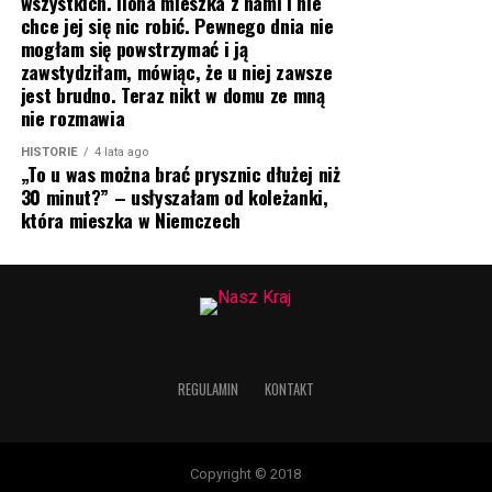
wszystkich. Ilona mieszka z nami i nie
chce jej się nic robić. Pewnego dnia nie
mogłam się powstrzymać i ją
zawstydziłam, mówiąc, że u niej zawsze
jest brudno. Teraz nikt w domu ze mną
nie rozmawia
HISTORIE
4 lata ago
„To u was można brać prysznic dłużej niż
30 minut?” – usłyszałam od koleżanki,
która mieszka w Niemczech
REGULAMIN
KONTAKT
Copyright © 2018