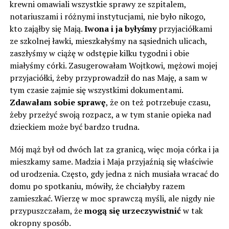
krewni omawiali wszystkie sprawy ze szpitalem,
notariuszami i różnymi instytucjami, nie było nikogo,
kto zająłby się Mają.
Iwona i ja byłyśmy
przyjaciółkami
ze szkolnej ławki, mieszkałyśmy na sąsiednich ulicach,
zaszłyśmy w ciążę w odstępie kilku tygodni i obie
miałyśmy córki. Zasugerowałam Wojtkowi, mężowi mojej
przyjaciółki, żeby przyprowadził do nas Maję, a sam w
tym czasie zajmie się wszystkimi dokumentami.
Zdawałam sobie sprawę
, że on też potrzebuje czasu,
żeby przeżyć swoją rozpacz, a w tym stanie opieka nad
dzieckiem może być bardzo trudna.
Mój mąż był od dwóch lat za granicą, więc moja córka i ja
mieszkamy same. Madzia i Maja przyjaźnią się właściwie
od urodzenia. Często, gdy jedna z nich musiała wracać do
domu po spotkaniu, mówiły, że chciałyby razem
zamieszkać. Wierzę w moc sprawczą myśli, ale nigdy nie
przypuszczałam, że
mogą się urzeczywistnić
w tak
okropny sposób.