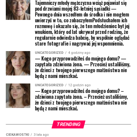
Tajemniczy młody mężczyzna wciąż pojawiał się
pod drzwiami mojej 83-letniej sąsiadki —
Pewnego dnia wszedłem do środka i nie mogłem
uwierzyć w to, co zobaczyłemPodsłuchałem ich
rozmowę i okazało się, że ten młodzieniec był jej
wnukiem, który od lat ukrywał przed rodziną, że
regularnie odwiedza babcię, by wspólnie oglądać
stare fotografie i nagrywać jej wspomnienia.
UNCATEGORIZED
4 godziny ago
— Kogo przyprowadziłeś do mojego domu? —
zapytała zdziwiona żona. — Przecież ustaliliśmy,
że dzieci z twojego pierwszego małżeństwa nie
będą z nami mieszkać.
UNCATEGORIZED
12 godzin ago
— Kogo przyprowadziłeś do mojego domu? –
zdziwiona zapytała żona. – Przecież ustaliliśmy,
że dzieci z twojego pierwszego małżeństwa nie
będą z nami mieszkać.
TRENDING
CIEKAWOSTKI
3 lata ago