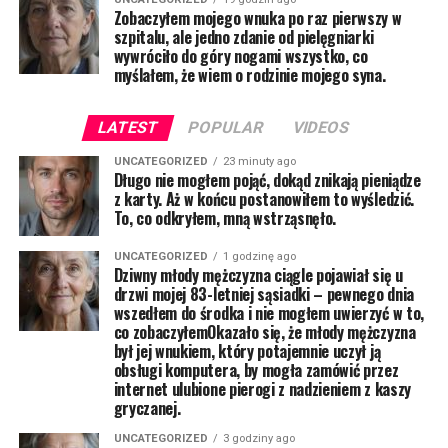
Zobaczyłem mojego wnuka po raz pierwszy w
szpitalu, ale jedno zdanie od pielęgniarki
wywróciło do góry nogami wszystko, co
myślałem, że wiem o rodzinie mojego syna.
LATEST
POPULAR
VIDEOS
UNCATEGORIZED
23 minuty ago
Długo nie mogłem pojąć, dokąd znikają pieniądze
z karty. Aż w końcu postanowiłem to wyśledzić.
To, co odkryłem, mną wstrząsnęło.
UNCATEGORIZED
1 godzinę ago
Dziwny młody mężczyzna ciągle pojawiał się u
drzwi mojej 83-letniej sąsiadki – pewnego dnia
wszedłem do środka i nie mogłem uwierzyć w to,
co zobaczyłemOkazało się, że młody mężczyzna
był jej wnukiem, który potajemnie uczył ją
obsługi komputera, by mogła zamówić przez
internet ulubione pierogi z nadzieniem z kaszy
gryczanej.
UNCATEGORIZED
3 godziny ago