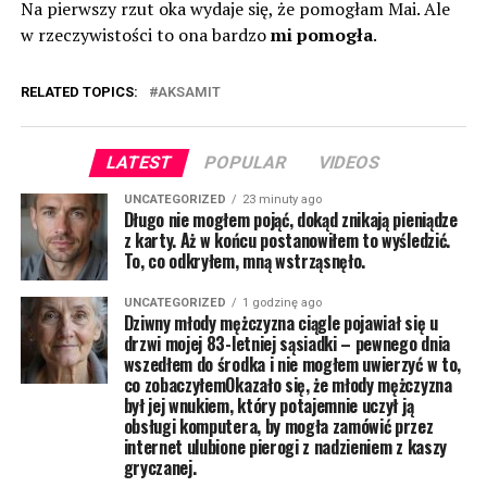
Na pierwszy rzut oka wydaje się, że pomogłam Mai. Ale
w rzeczywistości to ona bardzo
mi pomogła
.
RELATED TOPICS:
AKSAMIT
LATEST
POPULAR
VIDEOS
UNCATEGORIZED
23 minuty ago
Długo nie mogłem pojąć, dokąd znikają pieniądze
z karty. Aż w końcu postanowiłem to wyśledzić.
To, co odkryłem, mną wstrząsnęło.
UNCATEGORIZED
1 godzinę ago
Dziwny młody mężczyzna ciągle pojawiał się u
drzwi mojej 83-letniej sąsiadki – pewnego dnia
wszedłem do środka i nie mogłem uwierzyć w to,
co zobaczyłemOkazało się, że młody mężczyzna
był jej wnukiem, który potajemnie uczył ją
obsługi komputera, by mogła zamówić przez
internet ulubione pierogi z nadzieniem z kaszy
gryczanej.