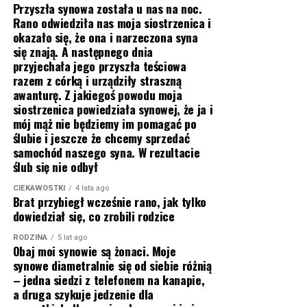
Przyszła synowa została u nas na noc.
Rano odwiedziła nas moja siostrzenica i
okazało się, że ona i narzeczona syna
się znają. A następnego dnia
przyjechała jego przyszła teściowa
razem z córką i urządziły straszną
awanturę. Z jakiegoś powodu moja
siostrzenica powiedziała synowej, że ja i
mój mąż nie będziemy im pomagać po
ślubie i jeszcze że chcemy sprzedać
samochód naszego syna. W rezultacie
ślub się nie odbył
CIEKAWOSTKI
4 lata ago
Brat przybiegł wcześnie rano, jak tylko
dowiedział się, co zrobili rodzice
RODZINA
5 lat ago
Obaj moi synowie są żonaci. Moje
synowe diametralnie się od siebie różnią
– jedna siedzi z telefonem na kanapie,
a druga szykuje jedzenie dla