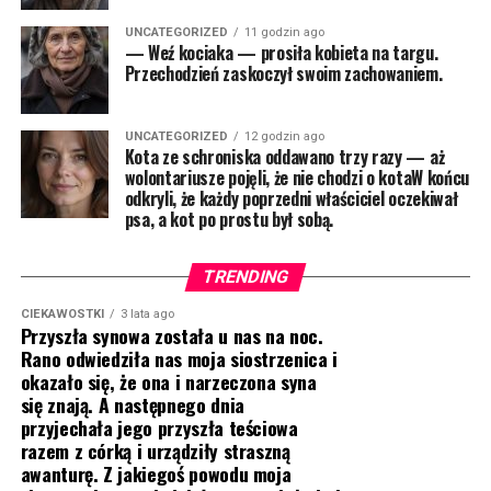
UNCATEGORIZED
11 godzin ago
— Weź kociaka — prosiła kobieta na targu.
Przechodzień zaskoczył swoim zachowaniem.
UNCATEGORIZED
12 godzin ago
Kota ze schroniska oddawano trzy razy — aż
wolontariusze pojęli, że nie chodzi o kotaW końcu
odkryli, że każdy poprzedni właściciel oczekiwał
psa, a kot po prostu był sobą.
TRENDING
CIEKAWOSTKI
3 lata ago
Przyszła synowa została u nas na noc.
Rano odwiedziła nas moja siostrzenica i
okazało się, że ona i narzeczona syna
się znają. A następnego dnia
przyjechała jego przyszła teściowa
razem z córką i urządziły straszną
awanturę. Z jakiegoś powodu moja