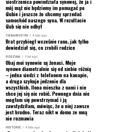
siostrzenica powiedziała synowej, że ja i
mój mąż nie będziemy im pomagać po
ślubie i jeszcze że chcemy sprzedać
samochód naszego syna. W rezultacie
ślub się nie odbył
CIEKAWOSTKI
4 lata ago
Brat przybiegł wcześnie rano, jak tylko
dowiedział się, co zrobili rodzice
RODZINA
5 lat ago
Obaj moi synowie są żonaci. Moje
synowe diametralnie się od siebie różnią
– jedna siedzi z telefonem na kanapie,
a druga szykuje jedzenie dla
wszystkich. Ilona mieszka z nami i nie
chce jej się nic robić. Pewnego dnia nie
mogłam się powstrzymać i ją
zawstydziłam, mówiąc, że u niej zawsze
jest brudno. Teraz nikt w domu ze mną
nie rozmawia
HISTORIE
4 lata ago