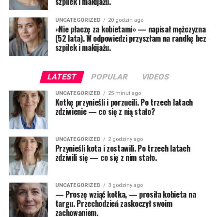
szpilek i makijażu.
UNCATEGORIZED
20 godzin ago
«Nie płaczę za kobietami» — napisał mężczyzna
(52 lata). W odpowiedzi przyszłam na randkę bez
szpilek i makijażu.
LATEST
POPULAR
VIDEOS
UNCATEGORIZED
25 minut ago
Kotkę przynieśli i porzucili. Po trzech latach
zdziwienie — co się z nią stało?
UNCATEGORIZED
2 godziny ago
Przynieśli kota i zostawili. Po trzech latach
zdziwili się — co się z nim stało.
UNCATEGORIZED
3 godziny ago
— Proszę wziąć kotka, — prosiła kobieta na
targu. Przechodzień zaskoczył swoim
zachowaniem.