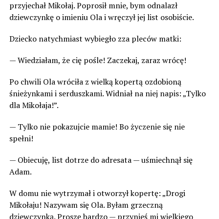
przyjechał Mikołaj. Poprosił mnie, bym odnalazł
dziewczynkę o imieniu Ola i wręczył jej list osobiście.
Dziecko natychmiast wybiegło zza pleców matki:
— Wiedziałam, że cię pośle! Zaczekaj, zaraz wrócę!
Po chwili Ola wróciła z wielką kopertą ozdobioną
śnieżynkami i serduszkami. Widniał na niej napis: „Tylko
dla Mikołaja!”.
— Tylko nie pokazujcie mamie! Bo życzenie się nie
spełni!
— Obiecuję, list dotrze do adresata — uśmiechnął się
Adam.
W domu nie wytrzymał i otworzył kopertę: „Drogi
Mikołaju! Nazywam się Ola. Byłam grzeczną
dziewczynką. Proszę bardzo — przynieś mi wielkiego