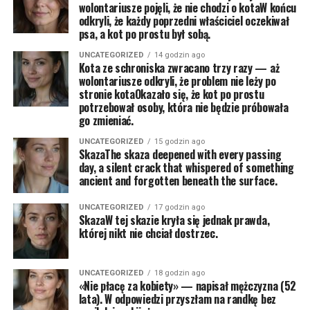
wolontariusze pojęli, że nie chodzi o kotaW końcu
odkryli, że każdy poprzedni właściciel oczekiwał
psa, a kot po prostu był sobą.
UNCATEGORIZED
14 godzin ago
Kota ze schroniska zwracano trzy razy — aż
wolontariusze odkryli, że problem nie leży po
stronie kotaOkazało się, że kot po prostu
potrzebował osoby, która nie będzie próbowała
go zmieniać.
UNCATEGORIZED
15 godzin ago
SkazaThe skaza deepened with every passing
day, a silent crack that whispered of something
ancient and forgotten beneath the surface.
UNCATEGORIZED
17 godzin ago
SkazaW tej skazie kryła się jednak prawda,
której nikt nie chciał dostrzec.
UNCATEGORIZED
18 godzin ago
«Nie płacę za kobiety» — napisał mężczyzna (52
lata). W odpowiedzi przyszłam na randkę bez