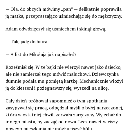
— Ola, do obcych mówimy „pan” — delikatnie poprawiła
ją matka, przepraszająco uśmiechając się do mężczyzny.
Adam odwdzięczył się uśmiechem i skinął głową.
— Tak, jadę do biura.
— A list do Mikołaja już napisałeś?
Roześmiał się. W te bajki nie wierzył nawet jako dziecko,
ale nie zamierzał tego mówić maluchowi. Dziewczynka
dumnie podała mu pomiętą kartkę. Mechanicznie włożył
ją do kieszeni i pożegnawszy się, wyszedł na ulicę.
Cały dzień próbował zapomnieć o tym spotkaniu —
zasypywał się pracą, odpędzał myśli o byłej narzeczonej,
która w ostatniej chwili zerwała zaręczyny. Wyjechał do
innego miasta, by zacząć od nowa. Lecz nawet w ciszy
nowego mieszkania nie mógł uciszyć bólu.