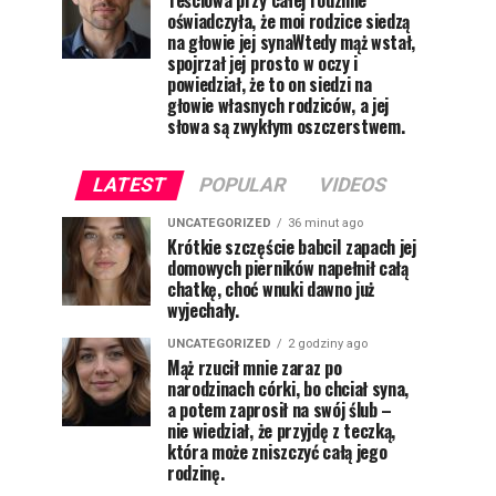
Teściowa przy całej rodzinie
oświadczyła, że moi rodzice siedzą
na głowie jej synaWtedy mąż wstał,
spojrzał jej prosto w oczy i
powiedział, że to on siedzi na
głowie własnych rodziców, a jej
słowa są zwykłym oszczerstwem.
LATEST
POPULAR
VIDEOS
UNCATEGORIZED
36 minut ago
Krótkie szczęście babciI zapach jej
domowych pierników napełnił całą
chatkę, choć wnuki dawno już
wyjechały.
UNCATEGORIZED
2 godziny ago
Mąż rzucił mnie zaraz po
narodzinach córki, bo chciał syna,
a potem zaprosił na swój ślub –
nie wiedział, że przyjdę z teczką,
która może zniszczyć całą jego
rodzinę.