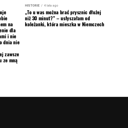
HISTORIE
4 lata ago
oje
„To u was można brać prysznic dłużej
ebie
niż 30 minut?” – usłyszałam od
onem na
koleżanki, która mieszka w Niemczech
enie dla
mi i nie
o dnia nie
ej zawsze
mu ze mną