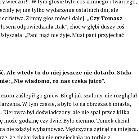
bry wieczór!”. W tym głosie było coś zimnego i twardego,
ciały jej nie tylko wydarzenia ostatnich dni, ale
ieciństwa. Zimny ​​głos mówił dalej:
„Czy Tomasz
głosem odpowiedziała „tak”, choć w głębi duszy coś
Usłyszała: „Pani mąż nie żyje. Musi pani przyjechać
. Ale wtedy to do niej jeszcze nie dotarło. Stała
ie: „Nie wiadomo, co nas czeka jutro”.
zoru zaślepił go gniew. Biegł jak szalony, nie rozglądał
arzenia. W tym czasie, a było to na obrzeżach miasta,
.
Kierowca był doświadczony, ale nie spał przez kilka
się może godzinę czy dwie. Było ciemno. Tomek chciał
owca nie zdążył wyhamować. Mężczyzna zginął na miejscu.
ze, że ciężarówka nie przejechała po torbie z