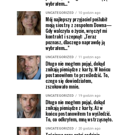
wybrałem…”
UNCATEGORIZED
10 godzin ago
Mój najlepszy przyjaciel poślubił
moją siostrę z zespołem Downa—
Gdy walczyła o życie, wręczył mi
kontrakt i szepnął: „Teraz
poznasz, dlaczego naprawdę ją
wybrałem…”
UNCATEGORIZED
11 godzin ago
Długo nie mogłem pojąć, dokąd
znikają pieniądze z karty. W końcu
postanowiłem to prześledzić. To,
czego się dowiedziałem,
zszokowało mnie.
UNCATEGORIZED
19 godzin ago
Długo nie mogłem pojąć, dokąd
znikają pieniądze z karty. Aż w
końcu postanowiłem to wyśledzić.
To, co odkryłem, mną wstrząsnęło.
UNCATEGORIZED
20 godzin ago