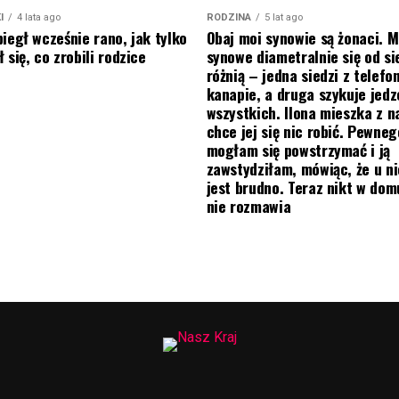
I
4 lata ago
RODZINA
5 lat ago
biegł wcześnie rano, jak tylko
Obaj moi synowie są żonaci. M
 się, co zrobili rodzice
synowe diametralnie się od si
różnią – jedna siedzi z telef
kanapie, a druga szykuje jedz
wszystkich. Ilona mieszka z na
chce jej się nic robić. Pewneg
mogłam się powstrzymać i ją
zawstydziłam, mówiąc, że u ni
jest brudno. Teraz nikt w do
nie rozmawia