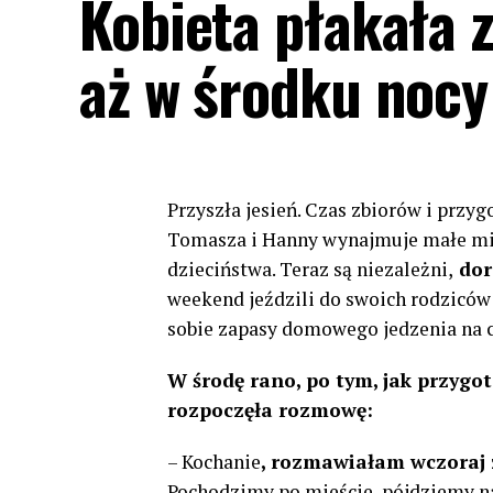
Kobieta płakała 
aż w środku nocy
Przyszła jesień. Czas zbiorów i pr
Tomasza i Hanny wynajmuje małe mies
dzieciństwa. Teraz są niezależni,
doro
weekend jeździli do swoich rodziców
sobie zapasy domowego jedzenia na c
W środę rano, po tym, jak przygo
rozpoczęła rozmowę:
– Kochanie
, rozmawiałam wczoraj 
Pochodzimy po mieście, pójdziemy na 