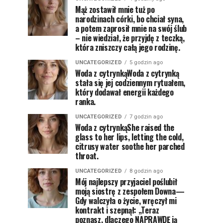
Mąż zostawił mnie tuż po
narodzinach córki, bo chciał syna,
a potem zaprosił mnie na swój ślub
– nie wiedział, że przyjdę z teczką,
która zniszczy całą jego rodzinę.
UNCATEGORIZED
5 godzin ago
Woda z cytrynkąWoda z cytrynką
stała się jej codziennym rytuałem,
który dodawał energii każdego
ranka.
UNCATEGORIZED
7 godzin ago
Woda z cytrynkąShe raised the
glass to her lips, letting the cold,
citrusy water soothe her parched
throat.
UNCATEGORIZED
8 godzin ago
Mój najlepszy przyjaciel poślubił
moją siostrę z zespołem Downa—
Gdy walczyła o życie, wręczył mi
kontrakt i szepnął: „Teraz
poznasz, dlaczego NAPRAWDĘ ją