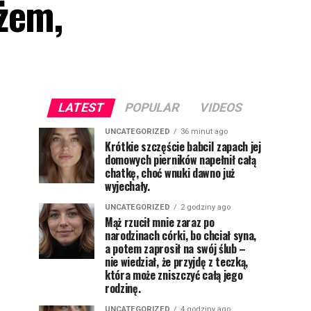
żem,
LATEST
POPULAR
VIDEOS
UNCATEGORIZED
36 minut ago
Krótkie szczęście babciI zapach jej
domowych pierników napełnił całą
chatkę, choć wnuki dawno już
wyjechały.
UNCATEGORIZED
2 godziny ago
Mąż rzucił mnie zaraz po
narodzinach córki, bo chciał syna,
a potem zaprosił na swój ślub –
nie wiedział, że przyjdę z teczką,
która może zniszczyć całą jego
rodzinę.
UNCATEGORIZED
4 godziny ago