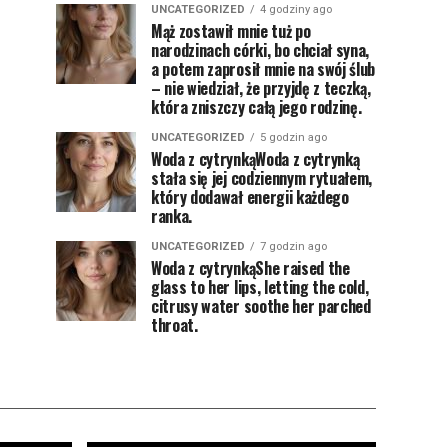
UNCATEGORIZED
4 godziny ago
Mąż zostawił mnie tuż po
narodzinach córki, bo chciał syna,
a potem zaprosił mnie na swój ślub
– nie wiedział, że przyjdę z teczką,
która zniszczy całą jego rodzinę.
UNCATEGORIZED
5 godzin ago
Woda z cytrynkąWoda z cytrynką
stała się jej codziennym rytuałem,
który dodawał energii każdego
ranka.
UNCATEGORIZED
7 godzin ago
Woda z cytrynkąShe raised the
glass to her lips, letting the cold,
citrusy water soothe her parched
throat.