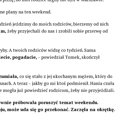
nne plany na ten weekend.
dzień jeździmy do moich rodziców, bierzemy od nich
am,
żeby przyjechali do nas i zrobili sobie przerwę od
yby. A twoich rodziców widzę co tydzień. Sama
ecie, pogadacie,
– powiedział Tomek, skończył
zumiała,
co się stało z jej ukochanym mężem, który do
anach. A teraz – jakby go mi ktoś podmienił. Hania czuła
ie mogła już powiedzieć rodzicom, żeby nie przyjeżdżali.
wnie próbowała poruszyć temat weekendu.
u, może uda się go przekonać. Zaczęła na okrętkę.