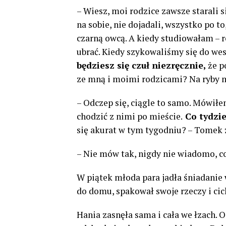
– Wiesz, moi rodzice zawsze starali 
na sobie, nie dojadali, wszystko po to
czarną owcą. A kiedy studiowałam – ro
ubrać. Kiedy szykowaliśmy się do wes
będziesz się czuł niezręcznie,
że p
ze mną i moimi rodzicami? Na ryby m
– Odczep się, ciągle to samo. Mówiłem
chodzić z nimi po mieście.
Co tydzie
się akurat w tym tygodniu? – Tomek 
– Nie mów tak, nigdy nie wiadomo, co
W piątek młoda para jadła śniadanie 
do domu, spakował swoje rzeczy i cic
Hania zasnęła sama i cała we łzach. 