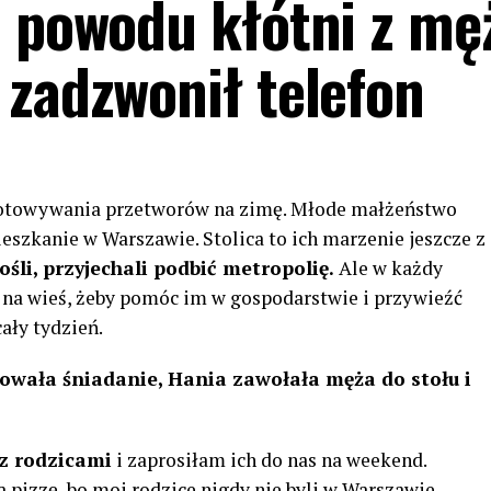
z powodu kłótni z mę
 zadzwonił telefon
zygotowywania przetworów na zimę. Młode małżeństwo
zkanie w Warszawie. Stolica to ich marzenie jeszcze z
śli, przyjechali podbić metropolię.
Ale w każdy
 na wieś, żeby pomóc im w gospodarstwie i przywieźć
ały tydzień.
towała śniadanie, Hania zawołała męża do stołu i
z rodzicami
i zaprosiłam ich do nas na weekend.
pizzę, bo moi rodzice nigdy nie byli w Warszawie.