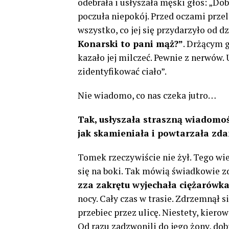
odebrała i usłyszała męski głos: „Do
poczuła niepokój. Przed oczami przele
wszystko, co jej się przydarzyło od dz
Konarski to pani mąż?”
. Drżącym 
kazało jej milczeć. Pewnie z nerwów. 
zidentyfikować ciało”.
Nie wiadomo, co nas czeka jutro…
Tak, usłyszała straszną wiadomość
jak skamieniała i powtarzała zdan
Tomek rzeczywiście nie żył. Tego wiec
się na boki. Tak mówią świadkowie zd
zza zakrętu wyjechała ciężarówka
nocy. Cały czas w trasie. Zdrzemnął 
przebiec przez ulicę. Niestety, kier
Od razu zadzwonili do jego żony, dobr