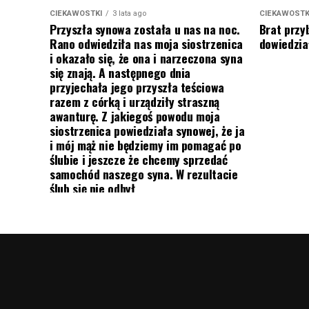
CIEKAWOSTKI
3 lata ago
CIEKAWOSTK
Przyszła synowa została u nas na noc.
Brat przy
Rano odwiedziła nas moja siostrzenica
dowiedział
i okazało się, że ona i narzeczona syna
się znają. A następnego dnia
przyjechała jego przyszła teściowa
razem z córką i urządziły straszną
awanturę. Z jakiegoś powodu moja
siostrzenica powiedziała synowej, że ja
i mój mąż nie będziemy im pomagać po
ślubie i jeszcze że chcemy sprzedać
samochód naszego syna. W rezultacie
ślub się nie odbył