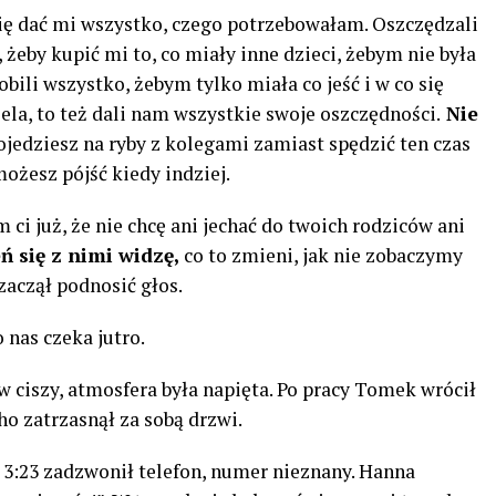
się dać mi wszystko, czego potrzebowałam. Oszczędzali
, żeby kupić mi to, co miały inne dzieci, żebym nie była
bili wszystko, żebym tylko miała co jeść i w co się
ela, to też dali nam wszystkie swoje oszczędności.
Nie
ojedziesz na ryby z kolegami zamiast spędzić ten czas
ożesz pójść kiedy indziej.
 ci już, że nie chcę ani jechać do twoich rodziców ani
ń się z nimi widzę,
co to zmieni, jak nie zobaczymy
zaczął podnosić głos.
 nas czeka jutro.
w ciszy, atmosfera była napięta. Po pracy Tomek wrócił
ho zatrzasnął za sobą drzwi.
O 3:23 zadzwonił telefon, numer nieznany. Hanna