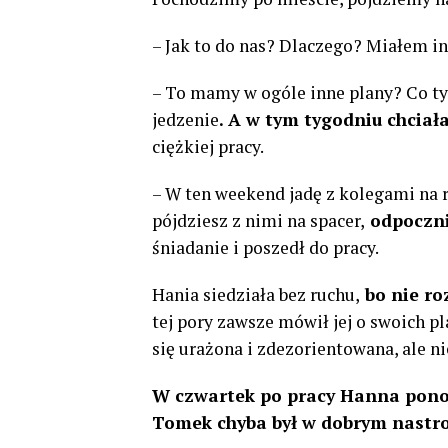
– Jak to do nas? Dlaczego? Miałem i
– To mamy w ogóle inne plany? Co ty
jedzenie
. A w tym tygodniu chciał
ciężkiej pracy.
– W ten weekend jadę z kolegami na r
pójdziesz z nimi na spacer,
odpoczni
śniadanie i poszedł do pracy.
Hania siedziała bez ruchu,
bo nie ro
tej pory zawsze mówił jej o swoich pl
się urażona i zdezorientowana, ale n
W czwartek po pracy Hanna pono
Tomek chyba był w dobrym nastroj