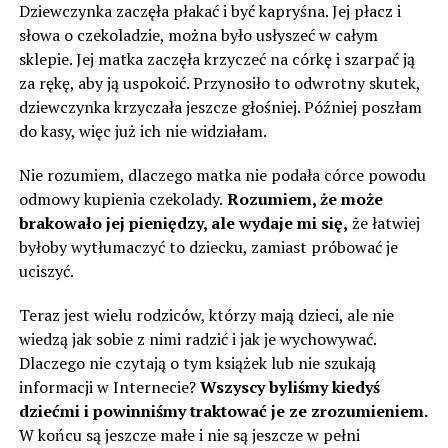
Dziewczynka zaczęła płakać i być kapryśna. Jej płacz i
słowa o czekoladzie, można było usłyszeć w całym
sklepie. Jej matka zaczęła krzyczeć na córkę i szarpać ją
za rękę, aby ją uspokoić. Przynosiło to odwrotny skutek,
dziewczynka krzyczała jeszcze głośniej. Później poszłam
do kasy, więc już ich nie widziałam.
Nie rozumiem, dlaczego matka nie podała córce powodu
odmowy kupienia czekolady.
Rozumiem, że może
brakowało jej pieniędzy, ale wydaje mi się,
że łatwiej
byłoby wytłumaczyć to dziecku, zamiast próbować je
uciszyć.
Teraz jest wielu rodziców, którzy mają dzieci, ale nie
wiedzą jak sobie z nimi radzić i jak je wychowywać.
Dlaczego nie czytają o tym książek lub nie szukają
informacji w Internecie?
Wszyscy byliśmy kiedyś
dziećmi i powinniśmy traktować je ze zrozumieniem.
W końcu są jeszcze małe i nie są jeszcze w pełni