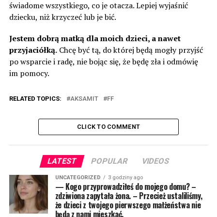
świadome wszystkiego, co je otacza. Lepiej wyjaśnić
dziecku, niż krzyczeć lub je bić.
Jestem dobrą matką dla moich dzieci, a nawet
przyjaciółką.
Chcę być tą, do której będą mogły przyjść
po wsparcie i radę, nie bojąc się, że będę zła i odmówię
im pomocy.
RELATED TOPICS:
AKSAMIT
FF
CLICK TO COMMENT
LATEST
POPULAR
VIDEOS
UNCATEGORIZED
3 godziny ago
— Kogo przyprowadziłeś do mojego domu? –
zdziwiona zapytała żona. – Przecież ustaliliśmy,
że dzieci z twojego pierwszego małżeństwa nie
będą z nami mieszkać.