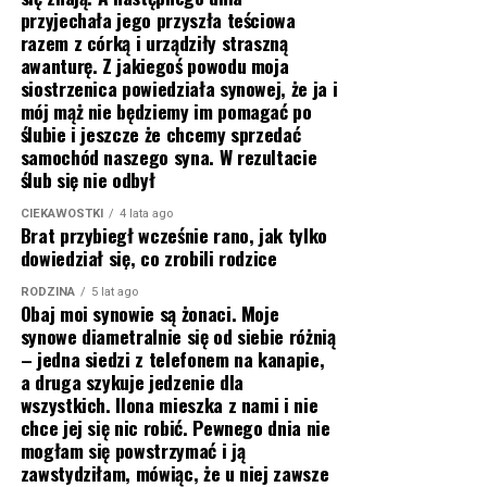
przyjechała jego przyszła teściowa
razem z córką i urządziły straszną
awanturę. Z jakiegoś powodu moja
siostrzenica powiedziała synowej, że ja i
mój mąż nie będziemy im pomagać po
ślubie i jeszcze że chcemy sprzedać
samochód naszego syna. W rezultacie
ślub się nie odbył
CIEKAWOSTKI
4 lata ago
Brat przybiegł wcześnie rano, jak tylko
dowiedział się, co zrobili rodzice
RODZINA
5 lat ago
Obaj moi synowie są żonaci. Moje
synowe diametralnie się od siebie różnią
– jedna siedzi z telefonem na kanapie,
a druga szykuje jedzenie dla
wszystkich. Ilona mieszka z nami i nie
chce jej się nic robić. Pewnego dnia nie
mogłam się powstrzymać i ją
zawstydziłam, mówiąc, że u niej zawsze