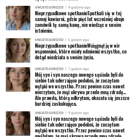
UNCATEGORIZED
4 godziny ago
Nieprzypadkowe spotkanieSpotkali się w tej
samej kawiarni, gdzie pięć lat wcześniej oboje
zamówili tę samą kawę, nie wiedząc o swoim
istnieniu.
UNCATEGORIZED
6 godzin ago
Nieprzypadkowe spotkanieWciągnął ją w wir
wspomnień, które miały odmienić wszystko, co
dotąd wiedziała o swoim życiu.
UNCATEGORIZED
7 godzin ago
Mój syn i syn naszego nowego sąsiada byli do
siebie tak uderzająco podobni, że zaczęłam
wątpić we wszystko. Przez pewien czas nawet
wierzyłam, że mąż ukrywa przede mną zdradę…
Ale prawda, którą odkryłam, okazała się jeszcze
bardziej zaskakująca.
UNCATEGORIZED
9 godzin ago
Mój syn i syn naszego nowego sąsiada byli do
siebie tak uderzająco podobni, że zaczęłam
wątpić we wszystko. Przez pewien czas nawet
myślałam, że mąż skrywa przede mną zdradę…