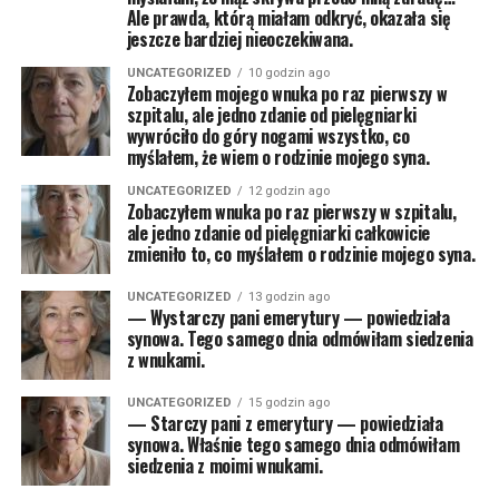
Ale prawda, którą miałam odkryć, okazała się
jeszcze bardziej nieoczekiwana.
UNCATEGORIZED
10 godzin ago
Zobaczyłem mojego wnuka po raz pierwszy w
szpitalu, ale jedno zdanie od pielęgniarki
wywróciło do góry nogami wszystko, co
myślałem, że wiem o rodzinie mojego syna.
UNCATEGORIZED
12 godzin ago
Zobaczyłem wnuka po raz pierwszy w szpitalu,
ale jedno zdanie od pielęgniarki całkowicie
zmieniło to, co myślałem o rodzinie mojego syna.
UNCATEGORIZED
13 godzin ago
— Wystarczy pani emerytury — powiedziała
synowa. Tego samego dnia odmówiłam siedzenia
z wnukami.
UNCATEGORIZED
15 godzin ago
— Starczy pani z emerytury — powiedziała
synowa. Właśnie tego samego dnia odmówiłam
siedzenia z moimi wnukami.