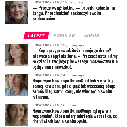
UNCATEGORIZED
16 godzin ago
— Proszę wziąć kotka, — prosiła kobieta na
targu. Przechodzień zaskoczył swoim
zachowaniem.
LATEST
POPULAR
VIDEOS
UNCATEGORIZED
3 godziny ago
— Kogo przyprowadziłeś do mojego domu? –
zdziwiona zapytała żona. – Przecież ustaliliśmy,
że dzieci z twojego pierwszego małżeństwa nie
będą z nami mieszkać.
UNCATEGORIZED
4 godziny ago
Nieprzypadkowe spotkanieSpotkali się w tej
samej kawiarni, gdzie pięć lat wcześniej oboje
zamówili tę samą kawę, nie wiedząc o swoim
istnieniu.
UNCATEGORIZED
6 godzin ago
Nieprzypadkowe spotkanieWciągnął ją w wir
wspomnień, które miały odmienić wszystko, co
dotąd wiedziała o swoim życiu.