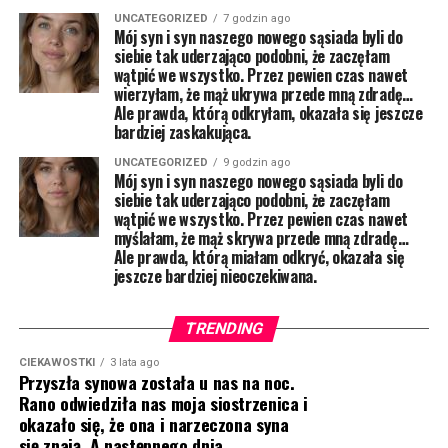
UNCATEGORIZED
7 godzin ago
Mój syn i syn naszego nowego sąsiada byli do
siebie tak uderzająco podobni, że zaczęłam
wątpić we wszystko. Przez pewien czas nawet
wierzyłam, że mąż ukrywa przede mną zdradę…
Ale prawda, którą odkryłam, okazała się jeszcze
bardziej zaskakująca.
UNCATEGORIZED
9 godzin ago
Mój syn i syn naszego nowego sąsiada byli do
siebie tak uderzająco podobni, że zaczęłam
wątpić we wszystko. Przez pewien czas nawet
myślałam, że mąż skrywa przede mną zdradę…
Ale prawda, którą miałam odkryć, okazała się
jeszcze bardziej nieoczekiwana.
TRENDING
CIEKAWOSTKI
3 lata ago
Przyszła synowa została u nas na noc.
Rano odwiedziła nas moja siostrzenica i
okazało się, że ona i narzeczona syna
się znają. A następnego dnia