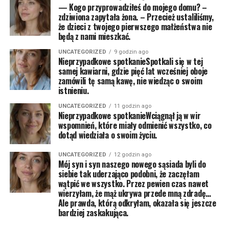
— Kogo przyprowadziłeś do mojego domu? –
zdziwiona zapytała żona. – Przecież ustaliliśmy,
że dzieci z twojego pierwszego małżeństwa nie
będą z nami mieszkać.
UNCATEGORIZED
9 godzin ago
Nieprzypadkowe spotkanieSpotkali się w tej
samej kawiarni, gdzie pięć lat wcześniej oboje
zamówili tę samą kawę, nie wiedząc o swoim
istnieniu.
UNCATEGORIZED
11 godzin ago
Nieprzypadkowe spotkanieWciągnął ją w wir
wspomnień, które miały odmienić wszystko, co
dotąd wiedziała o swoim życiu.
UNCATEGORIZED
12 godzin ago
Mój syn i syn naszego nowego sąsiada byli do
siebie tak uderzająco podobni, że zaczęłam
wątpić we wszystko. Przez pewien czas nawet
wierzyłam, że mąż ukrywa przede mną zdradę…
Ale prawda, którą odkryłam, okazała się jeszcze
bardziej zaskakująca.