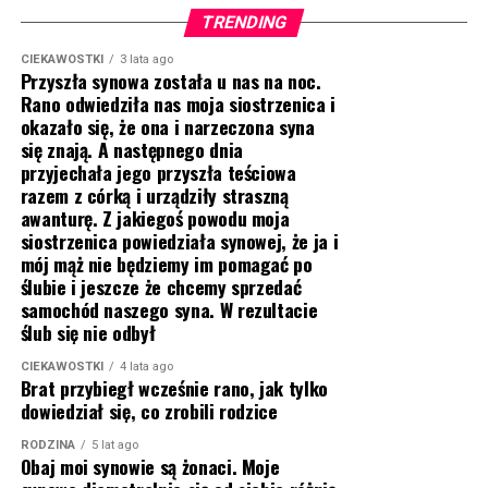
TRENDING
CIEKAWOSTKI
3 lata ago
Przyszła synowa została u nas na noc.
Rano odwiedziła nas moja siostrzenica i
okazało się, że ona i narzeczona syna
się znają. A następnego dnia
przyjechała jego przyszła teściowa
razem z córką i urządziły straszną
awanturę. Z jakiegoś powodu moja
siostrzenica powiedziała synowej, że ja i
mój mąż nie będziemy im pomagać po
ślubie i jeszcze że chcemy sprzedać
samochód naszego syna. W rezultacie
ślub się nie odbył
CIEKAWOSTKI
4 lata ago
Brat przybiegł wcześnie rano, jak tylko
dowiedział się, co zrobili rodzice
RODZINA
5 lat ago
Obaj moi synowie są żonaci. Moje