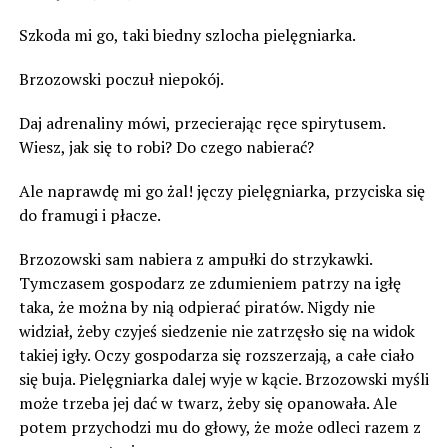
Szkoda mi go, taki biedny szlocha pielęgniarka.
Brzozowski poczuł niepokój.
Daj adrenaliny mówi, przecierając ręce spirytusem.
Wiesz, jak się to robi? Do czego nabierać?
Ale naprawdę mi go żal! jęczy pielęgniarka, przyciska się
do framugi i płacze.
Brzozowski sam nabiera z ampułki do strzykawki.
Tymczasem gospodarz ze zdumieniem patrzy na igłę
taka, że można by nią odpierać piratów. Nigdy nie
widział, żeby czyjeś siedzenie nie zatrzęsło się na widok
takiej igły. Oczy gospodarza się rozszerzają, a całe ciało
się buja. Pielęgniarka dalej wyje w kącie. Brzozowski myśli
może trzeba jej dać w twarz, żeby się opanowała. Ale
potem przychodzi mu do głowy, że może odleci razem z