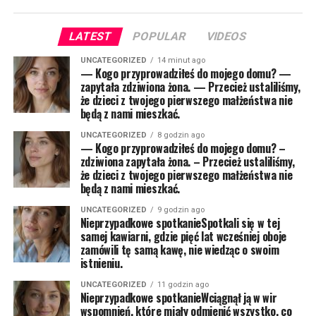
LATEST
POPULAR
VIDEOS
UNCATEGORIZED
14 minut ago
— Kogo przyprowadziłeś do mojego domu? —
zapytała zdziwiona żona. — Przecież ustaliliśmy,
że dzieci z twojego pierwszego małżeństwa nie
będą z nami mieszkać.
UNCATEGORIZED
8 godzin ago
— Kogo przyprowadziłeś do mojego domu? –
zdziwiona zapytała żona. – Przecież ustaliliśmy,
że dzieci z twojego pierwszego małżeństwa nie
będą z nami mieszkać.
UNCATEGORIZED
9 godzin ago
Nieprzypadkowe spotkanieSpotkali się w tej
samej kawiarni, gdzie pięć lat wcześniej oboje
zamówili tę samą kawę, nie wiedząc o swoim
istnieniu.
UNCATEGORIZED
11 godzin ago
Nieprzypadkowe spotkanieWciągnął ją w wir
wspomnień, które miały odmienić wszystko, co