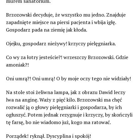
murem sanatorium.
Brzozowski decyduje, że wszystko mu jedno. Znajduje
zapadnięte miejsce na piersi pacjenta i wbija igłę.
Gospodarz pada na ziemię jak kłoda.
Ojejku, gospodarz nieżywy! krzyczy pielęgniarka.
Co wy za łotry jesteście?! wrzeszczy Brzozowski. Gdzie
amoniak?!
Oni umrą?! Oni umrą! O by moje oczy tego nie widziały!
Na stole stoi żeliwna lampa, jak z obrazu Dawid leczy
lwa na anginę. Waży z pięć kilo. Brzozowski ma chęć
rozwalić ją o głowy pielęgniarki i gospodarza, by ich
ogłuszyć. Potem jednak rezygnuje i krzyczy, by skończyli
tę farsę, bo nie wiadomo już, kogo ma ratować.
Porządek! ryknął. Dyscyplina i spokój!