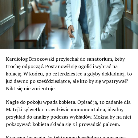
Kardiolog Brzozowski przyjechał do sanatorium, żeby
trochę odpocząć. Postanowił się ogolić i wybrać na
kolację. W końcu, po czterdziestce a gdyby dokładniej, to
już dawno po sześćdziesiątce, ale kto by się wpatrywał?
Nikt się nie zorientuje.
Nagle do pokoju wpada kobieta. Opisać ją, to zadanie dla
Matejki sylwetka prawdziwie monumentalna, idealny
przykład do analizy podczas wykładów. Można by na niej
pokazywać: kobieta składa się z i prowadzić palcem.
Krzyczy: świetnie, że taki znany kardiolog wypoczywa