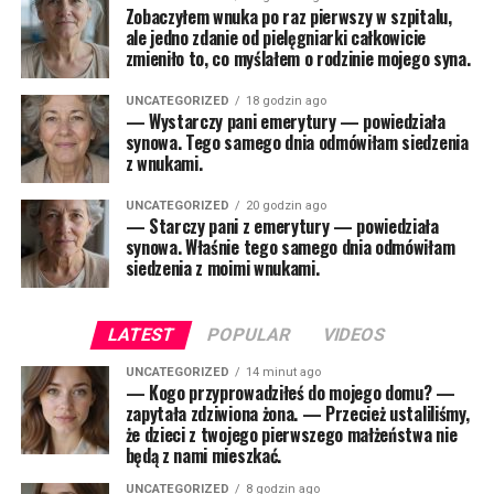
Zobaczyłem wnuka po raz pierwszy w szpitalu,
ale jedno zdanie od pielęgniarki całkowicie
zmieniło to, co myślałem o rodzinie mojego syna.
UNCATEGORIZED
18 godzin ago
— Wystarczy pani emerytury — powiedziała
synowa. Tego samego dnia odmówiłam siedzenia
z wnukami.
UNCATEGORIZED
20 godzin ago
— Starczy pani z emerytury — powiedziała
synowa. Właśnie tego samego dnia odmówiłam
siedzenia z moimi wnukami.
LATEST
POPULAR
VIDEOS
UNCATEGORIZED
14 minut ago
— Kogo przyprowadziłeś do mojego domu? —
zapytała zdziwiona żona. — Przecież ustaliliśmy,
że dzieci z twojego pierwszego małżeństwa nie
będą z nami mieszkać.
UNCATEGORIZED
8 godzin ago