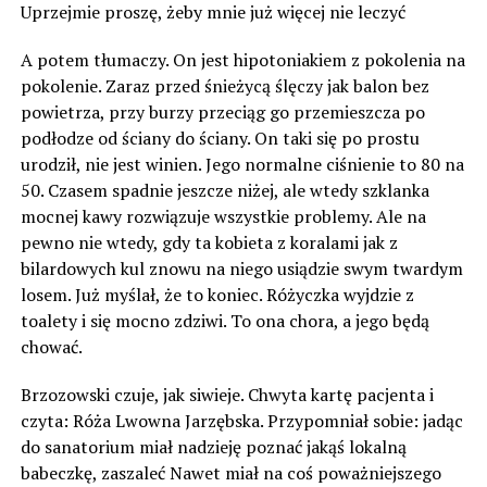
Uprzejmie proszę, żeby mnie już więcej nie leczyć
A potem tłumaczy. On jest hipotoniakiem z pokolenia na
pokolenie. Zaraz przed śnieżycą ślęczy jak balon bez
powietrza, przy burzy przeciąg go przemieszcza po
podłodze od ściany do ściany. On taki się po prostu
urodził, nie jest winien. Jego normalne ciśnienie to 80 na
50. Czasem spadnie jeszcze niżej, ale wtedy szklanka
mocnej kawy rozwiązuje wszystkie problemy. Ale na
pewno nie wtedy, gdy ta kobieta z koralami jak z
bilardowych kul znowu na niego usiądzie swym twardym
losem. Już myślał, że to koniec. Różyczka wyjdzie z
toalety i się mocno zdziwi. To ona chora, a jego będą
chować.
Brzozowski czuje, jak siwieje. Chwyta kartę pacjenta i
czyta: Róża Lwowna Jarzębska. Przypomniał sobie: jadąc
do sanatorium miał nadzieję poznać jakąś lokalną
babeczkę, zaszaleć Nawet miał na coś poważniejszego