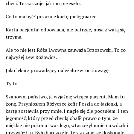
chęci. Teraz czuje, jak mu przeszło.
Co to ma być? pokazuje kartę pielęgniarce.
Karta pacjenta! odpowiada, nie patrząc, nosa z watą się
trzyma.
Ale to nie jest Róża Lwowna zauważa Brzozowski. To co
najwyżej Lew Różowicz.
Jako lekarz prowadzący należało zwrócić uwagę
Ty to
Szanowni państwo, ja wyjaśnię wtrąca pacjent. Mam tu
żonę. Przyniosłem Różyczce kefir Poszła do łazienki, a
kartę zostawiła przy mnie. I nagle się źle poczułem. I ten
jegomość, który przed chwilą obalił prawo o tym, że
miękkie nie pokona twardego, wtaszczył mnie na wózek i
przywiózł tu. Było bardzo źle, teraz czuję się doskonale.