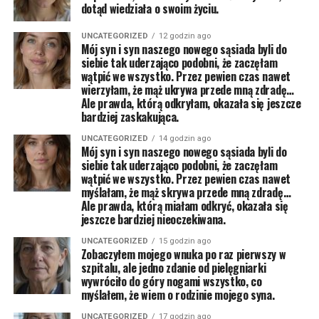
dotąd wiedziała o swoim życiu.
UNCATEGORIZED
12 godzin ago
Mój syn i syn naszego nowego sąsiada byli do
siebie tak uderzająco podobni, że zaczęłam
wątpić we wszystko. Przez pewien czas nawet
wierzyłam, że mąż ukrywa przede mną zdradę…
Ale prawda, którą odkryłam, okazała się jeszcze
bardziej zaskakująca.
UNCATEGORIZED
14 godzin ago
Mój syn i syn naszego nowego sąsiada byli do
siebie tak uderzająco podobni, że zaczęłam
wątpić we wszystko. Przez pewien czas nawet
myślałam, że mąż skrywa przede mną zdradę…
Ale prawda, którą miałam odkryć, okazała się
jeszcze bardziej nieoczekiwana.
UNCATEGORIZED
15 godzin ago
Zobaczyłem mojego wnuka po raz pierwszy w
szpitalu, ale jedno zdanie od pielęgniarki
wywróciło do góry nogami wszystko, co
myślałem, że wiem o rodzinie mojego syna.
UNCATEGORIZED
17 godzin ago