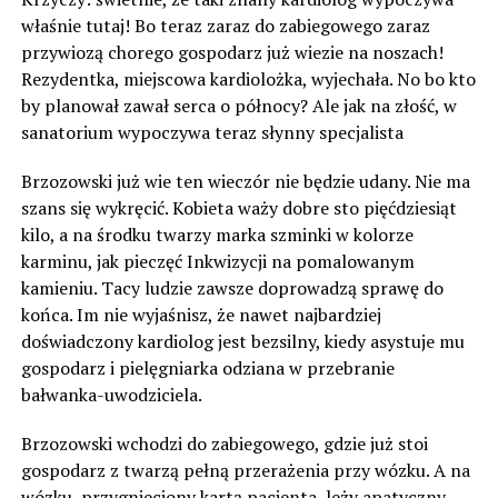
właśnie tutaj! Bo teraz zaraz do zabiegowego zaraz
przywiozą chorego gospodarz już wiezie na noszach!
Rezydentka, miejscowa kardiolożka, wyjechała. No bo kto
by planował zawał serca o północy? Ale jak na złość, w
sanatorium wypoczywa teraz słynny specjalista
Brzozowski już wie ten wieczór nie będzie udany. Nie ma
szans się wykręcić. Kobieta waży dobre sto pięćdziesiąt
kilo, a na środku twarzy marka szminki w kolorze
karminu, jak pieczęć Inkwizycji na pomalowanym
kamieniu. Tacy ludzie zawsze doprowadzą sprawę do
końca. Im nie wyjaśnisz, że nawet najbardziej
doświadczony kardiolog jest bezsilny, kiedy asystuje mu
gospodarz i pielęgniarka odziana w przebranie
bałwanka-uwodziciela.
Brzozowski wchodzi do zabiegowego, gdzie już stoi
gospodarz z twarzą pełną przerażenia przy wózku. A na
wózku, przygnieciony kartą pacjenta, leży apatyczny,