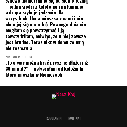
synowe diametralnie się od siebie różnią
– jedna siedzi z telefonem na kanapie,
a druga szykuje jedzenie dla
wszystkich. Ilona mieszka z nami i nie
chce jej się nic robić. Pewnego dnia nie
mogłam się powstrzymać i ją
zawstydziłam, mówiąc, że u niej zawsze
jest brudno. Teraz nikt w domu ze mną
nie rozmawia
HISTORIE
4 lata ago
„To u was można brać prysznic dłużej niż
30 minut?” – usłyszałam od koleżanki,
która mieszka w Niemczech
REGULAMIN
KONTAKT