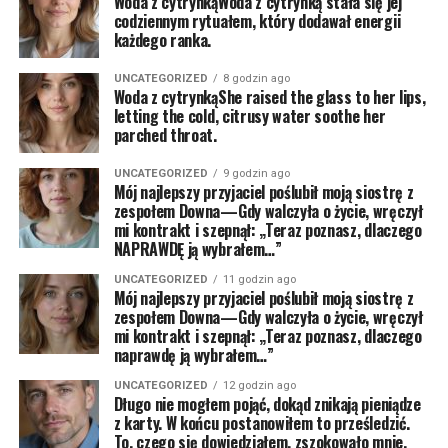
Woda z cytrynkąWoda z cytrynką stała się jej
codziennym rytuałem, który dodawał energii
każdego ranka.
UNCATEGORIZED
8 godzin ago
Woda z cytrynkąShe raised the glass to her lips,
letting the cold, citrusy water soothe her
parched throat.
UNCATEGORIZED
9 godzin ago
Mój najlepszy przyjaciel poślubił moją siostrę z
zespołem Downa—Gdy walczyła o życie, wręczył
mi kontrakt i szepnął: „Teraz poznasz, dlaczego
NAPRAWDĘ ją wybrałem…”
UNCATEGORIZED
11 godzin ago
Mój najlepszy przyjaciel poślubił moją siostrę z
zespołem Downa—Gdy walczyła o życie, wręczył
mi kontrakt i szepnął: „Teraz poznasz, dlaczego
naprawdę ją wybrałem…”
UNCATEGORIZED
12 godzin ago
Długo nie mogłem pojąć, dokąd znikają pieniądze
z karty. W końcu postanowiłem to prześledzić.
To, czego się dowiedziałem, zszokowało mnie.