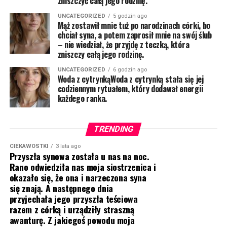
zniszczyć całą jego rodzinę.
UNCATEGORIZED
5 godzin ago
Mąż zostawił mnie tuż po narodzinach córki, bo
chciał syna, a potem zaprosił mnie na swój ślub
– nie wiedział, że przyjdę z teczką, która
zniszczy całą jego rodzinę.
UNCATEGORIZED
6 godzin ago
Woda z cytrynkąWoda z cytrynką stała się jej
codziennym rytuałem, który dodawał energii
każdego ranka.
TRENDING
CIEKAWOSTKI
3 lata ago
Przyszła synowa została u nas na noc.
Rano odwiedziła nas moja siostrzenica i
okazało się, że ona i narzeczona syna
się znają. A następnego dnia
przyjechała jego przyszła teściowa
razem z córką i urządziły straszną
awanturę. Z jakiegoś powodu moja