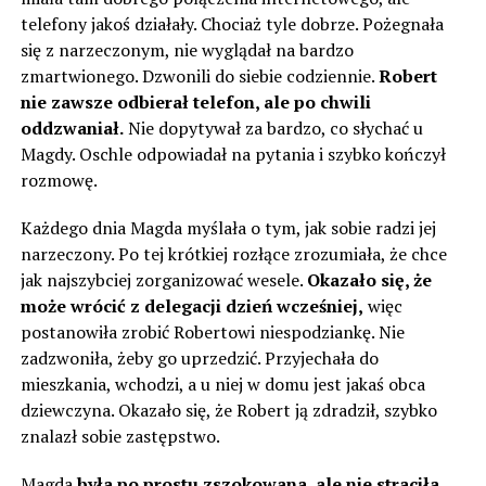
telefony jakoś działały. Chociaż tyle dobrze. Pożegnała
się z narzeczonym, nie wyglądał na bardzo
zmartwionego. Dzwonili do siebie codziennie.
Robert
nie zawsze odbierał telefon, ale po chwili
oddzwaniał.
Nie dopytywał za bardzo, co słychać u
Magdy. Oschle odpowiadał na pytania i szybko kończył
rozmowę.
Każdego dnia Magda myślała o tym, jak sobie radzi jej
narzeczony. Po tej krótkiej rozłące zrozumiała, że chce
jak najszybciej zorganizować wesele.
Okazało się, że
może wrócić z delegacji dzień wcześniej,
więc
postanowiła zrobić Robertowi niespodziankę. Nie
zadzwoniła, żeby go uprzedzić. Przyjechała do
mieszkania, wchodzi, a u niej w domu jest jakaś obca
dziewczyna. Okazało się, że Robert ją zdradził, szybko
znalazł sobie zastępstwo.
Magda
była po prostu zszokowana, ale nie straciła