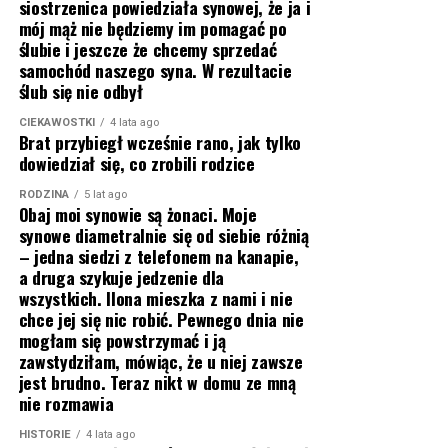
siostrzenica powiedziała synowej, że ja i
mój mąż nie będziemy im pomagać po
ślubie i jeszcze że chcemy sprzedać
samochód naszego syna. W rezultacie
ślub się nie odbył
CIEKAWOSTKI
4 lata ago
Brat przybiegł wcześnie rano, jak tylko
dowiedział się, co zrobili rodzice
RODZINA
5 lat ago
Obaj moi synowie są żonaci. Moje
synowe diametralnie się od siebie różnią
– jedna siedzi z telefonem na kanapie,
a druga szykuje jedzenie dla
wszystkich. Ilona mieszka z nami i nie
chce jej się nic robić. Pewnego dnia nie
mogłam się powstrzymać i ją
zawstydziłam, mówiąc, że u niej zawsze
jest brudno. Teraz nikt w domu ze mną
nie rozmawia
HISTORIE
4 lata ago