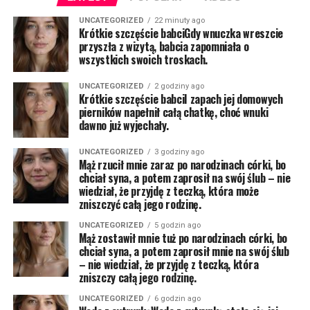
UNCATEGORIZED
22 minuty ago
Krótkie szczęście babciGdy wnuczka wreszcie
przyszła z wizytą, babcia zapomniała o
wszystkich swoich troskach.
UNCATEGORIZED
2 godziny ago
Krótkie szczęście babciI zapach jej domowych
pierników napełnił całą chatkę, choć wnuki
dawno już wyjechały.
UNCATEGORIZED
3 godziny ago
Mąż rzucił mnie zaraz po narodzinach córki, bo
chciał syna, a potem zaprosił na swój ślub – nie
wiedział, że przyjdę z teczką, która może
zniszczyć całą jego rodzinę.
UNCATEGORIZED
5 godzin ago
Mąż zostawił mnie tuż po narodzinach córki, bo
chciał syna, a potem zaprosił mnie na swój ślub
– nie wiedział, że przyjdę z teczką, która
zniszczy całą jego rodzinę.
UNCATEGORIZED
6 godzin ago