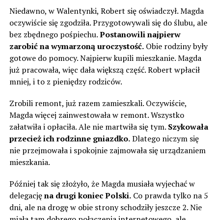
Niedawno, w Walentynki, Robert się oświadczył. Magda
oczywiście się zgodziła. Przygotowywali się do ślubu, ale
bez zbędnego pośpiechu.
Postanowili najpierw
zarobić na wymarzoną uroczystość.
Obie rodziny były
gotowe do pomocy. Najpierw kupili mieszkanie. Magda
już pracowała, więc dała większą część. Robert wpłacił
mniej, i to z pieniędzy rodziców.
Zrobili remont, już razem zamieszkali. Oczywiście,
Magda więcej zainwestowała w remont. Wszystko
załatwiła i opłaciła. Ale nie martwiła się tym.
Szykowała
przecież ich rodzinne gniazdko.
Dlatego niczym się
nie przejmowała i spokojnie zajmowała się urządzaniem
mieszkania.
Później tak się złożyło, że Magda musiała wyjechać w
delegację
na drugi koniec Polski.
Co prawda tylko na 5
dni, ale na drogę w obie strony schodziły jeszcze 2. Nie
miała tam dobrego połączenia internetowego, ale