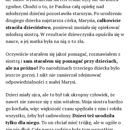
zgodne. Chodzi o to, że Paulina całą opiekę nad
młodszymi dziećmi pozostawiła starszym. Po urodzeniu
drugiego dziecka najstarsza córka, Marysia,
całkowicie
straciła dzieciństwo
, ponieważ musiała się opiekować
młodszą siostrą. W rezultacie dziewczynka opuściła się w
nauce, a jej matka była na nią o to zła.
Oczywiście starałem się jakoś pomagać, rozmawiałem z
siostrą i
sam starałem się pomagać przy dzieciach,
ale na próżno!
Po narodzinach trzeciego dziecka było
jeszcze gorzej. I nikt nie zamierzał zdejmować
odpowiedzialności z małej Marysi.
Dzieci miały ojca, ale to był tak okropny człowiek, że
nawet nie zawsze się z nim witałem. Moja siostra bardzo
go kochała, więc większość czasu spędzała z nim i robiła
wszystko, żeby był zadowolony.
Dzieci też urodziła
tylko dla niego
. To on chciał mieć trójkę, ale w ogóle o
nie nie dbał. Cała nasza rodzina była tym wszystkim