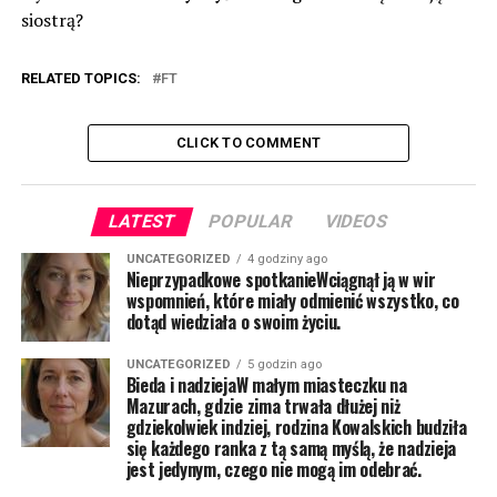
siostrą?
RELATED TOPICS:
FT
CLICK TO COMMENT
LATEST
POPULAR
VIDEOS
UNCATEGORIZED
4 godziny ago
Nieprzypadkowe spotkanieWciągnął ją w wir
wspomnień, które miały odmienić wszystko, co
dotąd wiedziała o swoim życiu.
UNCATEGORIZED
5 godzin ago
Bieda i nadziejaW małym miasteczku na
Mazurach, gdzie zima trwała dłużej niż
gdziekolwiek indziej, rodzina Kowalskich budziła
się każdego ranka z tą samą myślą, że nadzieja
jest jedynym, czego nie mogą im odebrać.