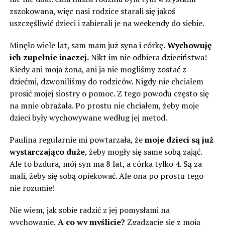
zszokowana, więc nasi rodzice starali się jakoś
uszczęśliwić dzieci i zabierali je na weekendy do siebie.
Minęło wiele lat, sam mam już syna i córkę.
Wychowuję
ich zupełnie inaczej.
Nikt im nie odbiera dzieciństwa!
Kiedy ani moja żona, ani ja nie mogliśmy zostać z
dziećmi, dzwoniliśmy do rodziców. Nigdy nie chciałem
prosić mojej siostry o pomoc. Z tego powodu często się
na mnie obrażała. Po prostu nie chciałem, żeby moje
dzieci były wychowywane według jej metod.
Paulina regularnie mi powtarzała, że
moje dzieci są już
wystarczająco duże
, żeby mogły się same sobą zająć.
Ale to bzdura, mój syn ma 8 lat, a córka tylko 4. Są za
mali, żeby się sobą opiekować. Ale ona po prostu tego
nie rozumie!
Nie wiem, jak sobie radzić z jej pomysłami na
wychowanie.
A co wy myślicie?
Zgadzacie się z moją