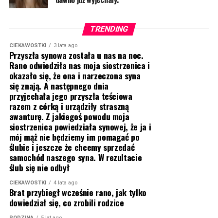
TRENDING
CIEKAWOSTKI
3 lata ago
Przyszła synowa została u nas na noc.
Rano odwiedziła nas moja siostrzenica i
okazało się, że ona i narzeczona syna
się znają. A następnego dnia
przyjechała jego przyszła teściowa
razem z córką i urządziły straszną
awanturę. Z jakiegoś powodu moja
siostrzenica powiedziała synowej, że ja i
mój mąż nie będziemy im pomagać po
ślubie i jeszcze że chcemy sprzedać
samochód naszego syna. W rezultacie
ślub się nie odbył
CIEKAWOSTKI
4 lata ago
Brat przybiegł wcześnie rano, jak tylko
dowiedział się, co zrobili rodzice
RODZINA
5 lat ago