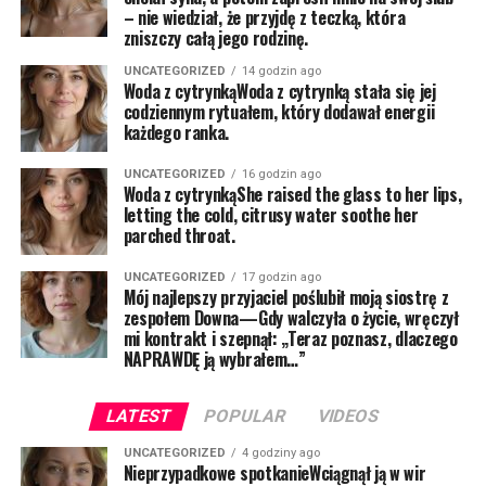
– nie wiedział, że przyjdę z teczką, która
zniszczy całą jego rodzinę.
UNCATEGORIZED
14 godzin ago
Woda z cytrynkąWoda z cytrynką stała się jej
codziennym rytuałem, który dodawał energii
każdego ranka.
UNCATEGORIZED
16 godzin ago
Woda z cytrynkąShe raised the glass to her lips,
letting the cold, citrusy water soothe her
parched throat.
UNCATEGORIZED
17 godzin ago
Mój najlepszy przyjaciel poślubił moją siostrę z
zespołem Downa—Gdy walczyła o życie, wręczył
mi kontrakt i szepnął: „Teraz poznasz, dlaczego
NAPRAWDĘ ją wybrałem…”
LATEST
POPULAR
VIDEOS
UNCATEGORIZED
4 godziny ago
Nieprzypadkowe spotkanieWciągnął ją w wir