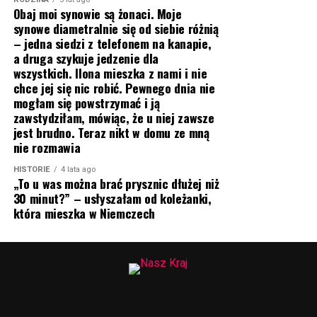
Obaj moi synowie są żonaci. Moje
synowe diametralnie się od siebie różnią
– jedna siedzi z telefonem na kanapie,
a druga szykuje jedzenie dla
wszystkich. Ilona mieszka z nami i nie
chce jej się nic robić. Pewnego dnia nie
mogłam się powstrzymać i ją
zawstydziłam, mówiąc, że u niej zawsze
jest brudno. Teraz nikt w domu ze mną
nie rozmawia
HISTORIE
4 lata ago
„To u was można brać prysznic dłużej niż
30 minut?” – usłyszałam od koleżanki,
która mieszka w Niemczech