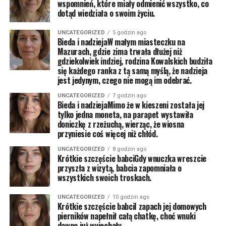
wspomnień, które miały odmienić wszystko, co
dotąd wiedziała o swoim życiu.
UNCATEGORIZED
5 godzin ago
Bieda i nadziejaW małym miasteczku na
Mazurach, gdzie zima trwała dłużej niż
gdziekolwiek indziej, rodzina Kowalskich budziła
się każdego ranka z tą samą myślą, że nadzieja
jest jedynym, czego nie mogą im odebrać.
UNCATEGORIZED
7 godzin ago
Bieda i nadziejaMimo że w kieszeni została jej
tylko jedna moneta, na parapet wystawiła
doniczkę z rzeżuchą, wierząc, że wiosna
przyniesie coś więcej niż chłód.
UNCATEGORIZED
8 godzin ago
Krótkie szczęście babciGdy wnuczka wreszcie
przyszła z wizytą, babcia zapomniała o
wszystkich swoich troskach.
UNCATEGORIZED
10 godzin ago
Krótkie szczęście babciI zapach jej domowych
pierników napełnił całą chatkę, choć wnuki
dawno już wyjechały.