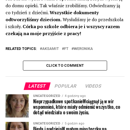
do domu opieki. Tak właśnie zrobiliśmy. Odwiedzamy ją
co tydzień z dziećmi.
Wszystkie dokumenty
odtworzyliśmy dzieciom.
Wysłaliśmy je do przedszkola
i szkoły.
Córka po szkole odbiera je i wszyscy razem
czekają na moje przyjście z pracy!
RELATED TOPICS:
AKSAMIT
FT
WERONIKA
CLICK TO COMMENT
LATEST
POPULAR
VIDEOS
UNCATEGORIZED
4 godziny ago
Nieprzypadkowe spotkanieWciągnął ją w wir
wspomnień, które miały odmienić wszystko, co
dotąd wiedziała o swoim życiu.
UNCATEGORIZED
5 godzin ago
Bieda i nadziejaW małym miasteczku na