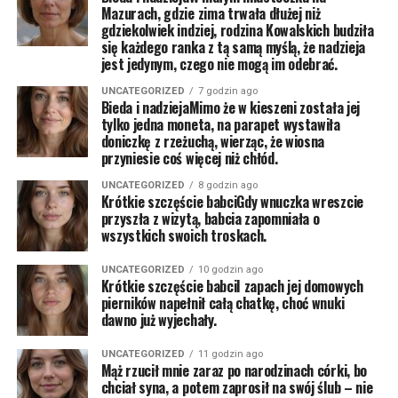
Mazurach, gdzie zima trwała dłużej niż
gdziekolwiek indziej, rodzina Kowalskich budziła
się każdego ranka z tą samą myślą, że nadzieja
jest jedynym, czego nie mogą im odebrać.
UNCATEGORIZED
7 godzin ago
Bieda i nadziejaMimo że w kieszeni została jej
tylko jedna moneta, na parapet wystawiła
doniczkę z rzeżuchą, wierząc, że wiosna
przyniesie coś więcej niż chłód.
UNCATEGORIZED
8 godzin ago
Krótkie szczęście babciGdy wnuczka wreszcie
przyszła z wizytą, babcia zapomniała o
wszystkich swoich troskach.
UNCATEGORIZED
10 godzin ago
Krótkie szczęście babciI zapach jej domowych
pierników napełnił całą chatkę, choć wnuki
dawno już wyjechały.
UNCATEGORIZED
11 godzin ago
Mąż rzucił mnie zaraz po narodzinach córki, bo
chciał syna, a potem zaprosił na swój ślub – nie