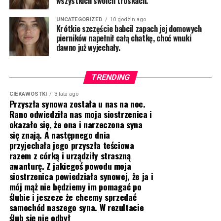
wszystkich swoich troskach.
UNCATEGORIZED
10 godzin ago
Krótkie szczęście babciI zapach jej domowych
pierników napełnił całą chatkę, choć wnuki
dawno już wyjechały.
TRENDING
CIEKAWOSTKI
3 lata ago
Przyszła synowa została u nas na noc.
Rano odwiedziła nas moja siostrzenica i
okazało się, że ona i narzeczona syna
się znają. A następnego dnia
przyjechała jego przyszła teściowa
razem z córką i urządziły straszną
awanturę. Z jakiegoś powodu moja
siostrzenica powiedziała synowej, że ja i
mój mąż nie będziemy im pomagać po
ślubie i jeszcze że chcemy sprzedać
samochód naszego syna. W rezultacie
ślub się nie odbył