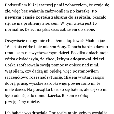
Podszedłem bliżej starszej pani i zobaczyłem, że czuje się
źle, więc bez wahania zadzwoniłem po karetkę.
Po
pewnym czasie została zabrana do szpitala,
okazało
się, że ma problemy z sercem. W tym wieku jest to
normalne. Dzieci na jakiś czas zabrałem do siebie.
Oczywiście nikogo nie chciałem adoptować. Miałem już
16-letnią córkę i nie miałem żony. Umarła bardzo dawno
temu, sam nie wychowałbym dzieci. Po kilku dniach moja
córka oświadczyła,
że chce, żebym adoptował dzieci.
Córka zaoferowała swoją pomoc w opiece nad nimi.
Wątpiłem, czy dadzą mi opiekę, więc postanowiłem
szczegółowo rozeznać sytuację. Miałem wystarczająco
dobrą pracę, wysokie zarobki więc powierzono mi te
małe dzieci. Na początku bardzo się bałem, ale ciężko mi
było oddać je do domu dziecka. Razem z córką
przejęliśmy opiekę.
Ich babcia wyzdrowiała. Poprosiła mnie, żebym wysłał ją