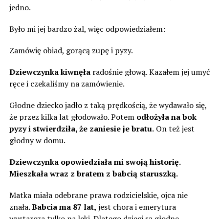
jedno.
Było mi jej bardzo żal, więc odpowiedziałem:
Zamówię obiad, gorącą zupę i pyzy.
Dziewczynka kiwnęła
radośnie głową. Kazałem jej umyć
ręce i czekaliśmy na zamówienie.
Głodne dziecko jadło z taką prędkością, że wydawało się,
że przez kilka lat głodowało. Potem
odłożyła na bok
pyzy i stwierdziła, że zaniesie je bratu.
On też jest
głodny w domu.
Dziewczynka opowiedziała mi swoją historię.
Mieszkała wraz z bratem z babcią staruszką.
Matka miała odebrane prawa rodzicielskie, ojca nie
znała
. Babcia ma 87 lat,
jest chora i emerytura
wystarcza tylko na leki. Dlatego dzieci są głodne.