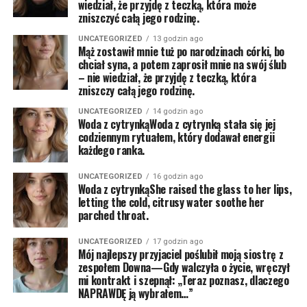
wiedział, że przyjdę z teczką, która może
zniszczyć całą jego rodzinę.
UNCATEGORIZED
13 godzin ago
Mąż zostawił mnie tuż po narodzinach córki, bo
chciał syna, a potem zaprosił mnie na swój ślub
– nie wiedział, że przyjdę z teczką, która
zniszczy całą jego rodzinę.
UNCATEGORIZED
14 godzin ago
Woda z cytrynkąWoda z cytrynką stała się jej
codziennym rytuałem, który dodawał energii
każdego ranka.
UNCATEGORIZED
16 godzin ago
Woda z cytrynkąShe raised the glass to her lips,
letting the cold, citrusy water soothe her
parched throat.
UNCATEGORIZED
17 godzin ago
Mój najlepszy przyjaciel poślubił moją siostrę z
zespołem Downa—Gdy walczyła o życie, wręczył
mi kontrakt i szepnął: „Teraz poznasz, dlaczego
NAPRAWDĘ ją wybrałem…”