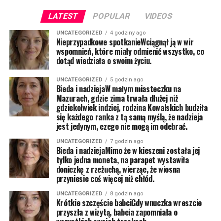
LATEST
POPULAR
VIDEOS
UNCATEGORIZED
4 godziny ago
Nieprzypadkowe spotkanieWciągnął ją w wir
wspomnień, które miały odmienić wszystko, co
dotąd wiedziała o swoim życiu.
UNCATEGORIZED
5 godzin ago
Bieda i nadziejaW małym miasteczku na
Mazurach, gdzie zima trwała dłużej niż
gdziekolwiek indziej, rodzina Kowalskich budziła
się każdego ranka z tą samą myślą, że nadzieja
jest jedynym, czego nie mogą im odebrać.
UNCATEGORIZED
7 godzin ago
Bieda i nadziejaMimo że w kieszeni została jej
tylko jedna moneta, na parapet wystawiła
doniczkę z rzeżuchą, wierząc, że wiosna
przyniesie coś więcej niż chłód.
UNCATEGORIZED
8 godzin ago
Krótkie szczęście babciGdy wnuczka wreszcie
przyszła z wizytą, babcia zapomniała o