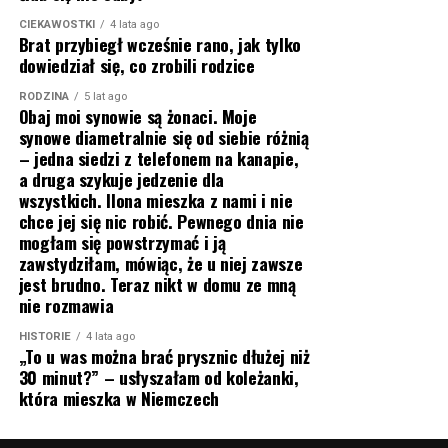
CIEKAWOSTKI
4 lata ago
Brat przybiegł wcześnie rano, jak tylko
dowiedział się, co zrobili rodzice
RODZINA
5 lat ago
Obaj moi synowie są żonaci. Moje
synowe diametralnie się od siebie różnią
– jedna siedzi z telefonem na kanapie,
a druga szykuje jedzenie dla
wszystkich. Ilona mieszka z nami i nie
chce jej się nic robić. Pewnego dnia nie
mogłam się powstrzymać i ją
zawstydziłam, mówiąc, że u niej zawsze
jest brudno. Teraz nikt w domu ze mną
nie rozmawia
HISTORIE
4 lata ago
„To u was można brać prysznic dłużej niż
30 minut?” – usłyszałam od koleżanki,
która mieszka w Niemczech