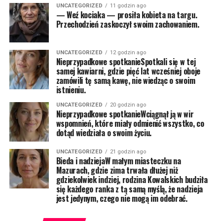
UNCATEGORIZED
11 godzin ago
— Weź kociaka — prosiła kobieta na targu.
Przechodzień zaskoczył swoim zachowaniem.
UNCATEGORIZED
12 godzin ago
Nieprzypadkowe spotkanieSpotkali się w tej
samej kawiarni, gdzie pięć lat wcześniej oboje
zamówili tę samą kawę, nie wiedząc o swoim
istnieniu.
UNCATEGORIZED
20 godzin ago
Nieprzypadkowe spotkanieWciągnął ją w wir
wspomnień, które miały odmienić wszystko, co
dotąd wiedziała o swoim życiu.
UNCATEGORIZED
21 godzin ago
Bieda i nadziejaW małym miasteczku na
Mazurach, gdzie zima trwała dłużej niż
gdziekolwiek indziej, rodzina Kowalskich budziła
się każdego ranka z tą samą myślą, że nadzieja
jest jedynym, czego nie mogą im odebrać.