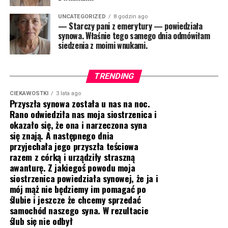
UNCATEGORIZED
8 godzin ago
— Starczy pani z emerytury — powiedziała
synowa. Właśnie tego samego dnia odmówiłam
siedzenia z moimi wnukami.
TRENDING
CIEKAWOSTKI
3 lata ago
Przyszła synowa została u nas na noc.
Rano odwiedziła nas moja siostrzenica i
okazało się, że ona i narzeczona syna
się znają. A następnego dnia
przyjechała jego przyszła teściowa
razem z córką i urządziły straszną
awanturę. Z jakiegoś powodu moja
siostrzenica powiedziała synowej, że ja i
mój mąż nie będziemy im pomagać po
ślubie i jeszcze że chcemy sprzedać
samochód naszego syna. W rezultacie
ślub się nie odbył