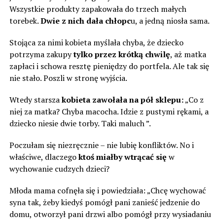
Wszystkie produkty zapakowała do trzech małych
torebek.
Dwie z nich dała chłopc
u, a jedną niosła sama.
Stojąca za nimi kobieta myślała chyba, że ​​dziecko
potrzyma zakupy
tylko przez krótką chwilę
, aż matka
zapłaci i schowa resztę pieniędzy do portfela. Ale tak się
nie stało. Poszli w stronę wyjścia.
Wtedy starsza
kobieta zawołała na pół sklepu:
„Co z
niej za matka? Chyba macocha. Idzie z pustymi rękami, a
dziecko niesie dwie torby. Taki maluch ”.
Poczułam się niezręcznie – nie lubię konfliktów. No i
właściwe, dlaczego
ktoś miałby wtrącać się
w
wychowanie cudzych dzieci?
Młoda mama cofnęła się i powiedziała: „Chcę wychować
syna tak, żeby kiedyś pomógł pani zanieść jedzenie do
domu, otworzył pani drzwi albo pomógł przy wysiadaniu