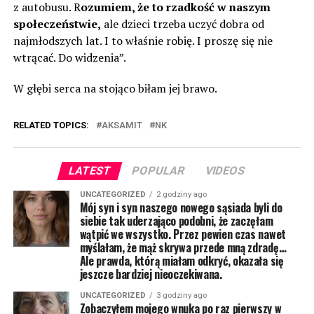
z autobusu. R
ozumiem, że to rzadkość w naszym
społeczeństwie,
ale dzieci trzeba uczyć dobra od
najmłodszych lat. I to właśnie robię. I proszę się nie
wtrącać. Do widzenia”.
W głębi serca na stojąco biłam jej brawo.
RELATED TOPICS:
AKSAMIT
NK
LATEST
POPULAR
VIDEOS
UNCATEGORIZED
2 godziny ago
Mój syn i syn naszego nowego sąsiada byli do
siebie tak uderzająco podobni, że zaczęłam
wątpić we wszystko. Przez pewien czas nawet
myślałam, że mąż skrywa przede mną zdradę…
Ale prawda, którą miałam odkryć, okazała się
jeszcze bardziej nieoczekiwana.
UNCATEGORIZED
3 godziny ago
Zobaczyłem mojego wnuka po raz pierwszy w