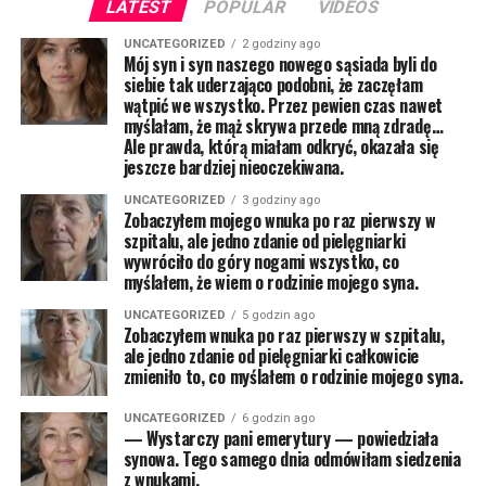
LATEST
POPULAR
VIDEOS
UNCATEGORIZED
2 godziny ago
Mój syn i syn naszego nowego sąsiada byli do
siebie tak uderzająco podobni, że zaczęłam
wątpić we wszystko. Przez pewien czas nawet
myślałam, że mąż skrywa przede mną zdradę…
Ale prawda, którą miałam odkryć, okazała się
jeszcze bardziej nieoczekiwana.
UNCATEGORIZED
3 godziny ago
Zobaczyłem mojego wnuka po raz pierwszy w
szpitalu, ale jedno zdanie od pielęgniarki
wywróciło do góry nogami wszystko, co
myślałem, że wiem o rodzinie mojego syna.
UNCATEGORIZED
5 godzin ago
Zobaczyłem wnuka po raz pierwszy w szpitalu,
ale jedno zdanie od pielęgniarki całkowicie
zmieniło to, co myślałem o rodzinie mojego syna.
UNCATEGORIZED
6 godzin ago
— Wystarczy pani emerytury — powiedziała
synowa. Tego samego dnia odmówiłam siedzenia
z wnukami.