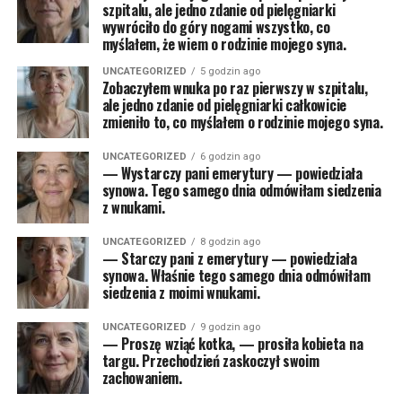
szpitalu, ale jedno zdanie od pielęgniarki
wywróciło do góry nogami wszystko, co
myślałem, że wiem o rodzinie mojego syna.
UNCATEGORIZED
5 godzin ago
Zobaczyłem wnuka po raz pierwszy w szpitalu,
ale jedno zdanie od pielęgniarki całkowicie
zmieniło to, co myślałem o rodzinie mojego syna.
UNCATEGORIZED
6 godzin ago
— Wystarczy pani emerytury — powiedziała
synowa. Tego samego dnia odmówiłam siedzenia
z wnukami.
UNCATEGORIZED
8 godzin ago
— Starczy pani z emerytury — powiedziała
synowa. Właśnie tego samego dnia odmówiłam
siedzenia z moimi wnukami.
UNCATEGORIZED
9 godzin ago
— Proszę wziąć kotka, — prosiła kobieta na
targu. Przechodzień zaskoczył swoim
zachowaniem.