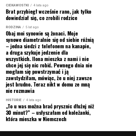
CIEKAWOSTKI
4 lata ago
Brat przybiegł wcześnie rano, jak tylko
dowiedział się, co zrobili rodzice
RODZINA
5 lat ago
Obaj moi synowie są żonaci. Moje
synowe diametralnie się od siebie różnią
– jedna siedzi z telefonem na kanapie,
a druga szykuje jedzenie dla
wszystkich. Ilona mieszka z nami i nie
chce jej się nic robić. Pewnego dnia nie
mogłam się powstrzymać i ją
zawstydziłam, mówiąc, że u niej zawsze
jest brudno. Teraz nikt w domu ze mną
nie rozmawia
HISTORIE
4 lata ago
„To u was można brać prysznic dłużej niż
30 minut?” – usłyszałam od koleżanki,
która mieszka w Niemczech