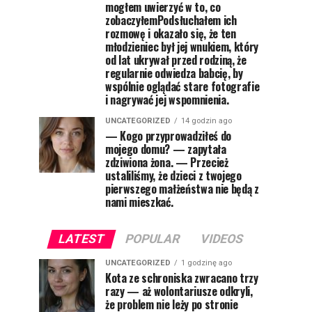
mogłem uwierzyć w to, co
zobaczyłemPodsłuchałem ich
rozmowę i okazało się, że ten
młodzieniec był jej wnukiem, który
od lat ukrywał przed rodziną, że
regularnie odwiedza babcię, by
wspólnie oglądać stare fotografie
i nagrywać jej wspomnienia.
UNCATEGORIZED
14 godzin ago
— Kogo przyprowadziłeś do
mojego domu? — zapytała
zdziwiona żona. — Przecież
ustaliliśmy, że dzieci z twojego
pierwszego małżeństwa nie będą z
nami mieszkać.
LATEST
POPULAR
VIDEOS
UNCATEGORIZED
1 godzinę ago
Kota ze schroniska zwracano trzy
razy — aż wolontariusze odkryli,
że problem nie leży po stronie