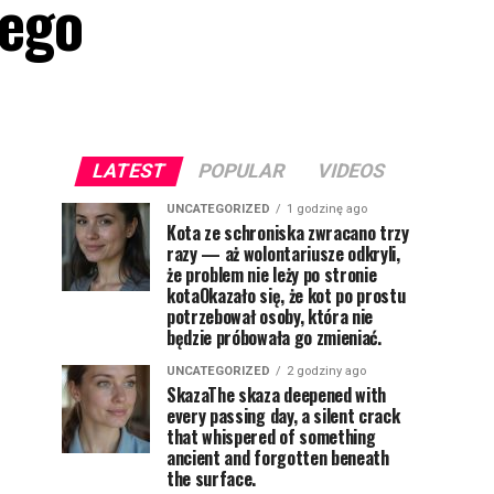
jego
LATEST
POPULAR
VIDEOS
UNCATEGORIZED
1 godzinę ago
Kota ze schroniska zwracano trzy
razy — aż wolontariusze odkryli,
że problem nie leży po stronie
kotaOkazało się, że kot po prostu
potrzebował osoby, która nie
będzie próbowała go zmieniać.
UNCATEGORIZED
2 godziny ago
SkazaThe skaza deepened with
every passing day, a silent crack
that whispered of something
ancient and forgotten beneath
the surface.