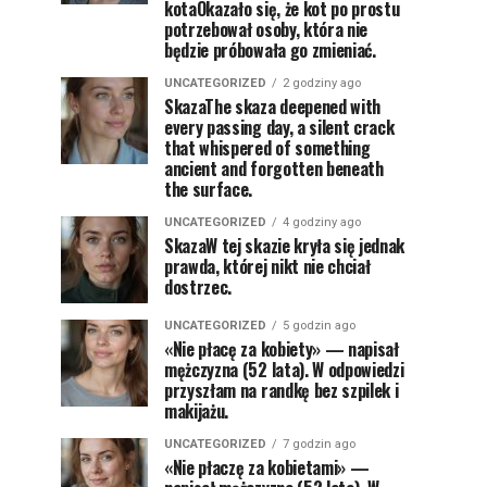
kotaOkazało się, że kot po prostu
potrzebował osoby, która nie
będzie próbowała go zmieniać.
UNCATEGORIZED
2 godziny ago
SkazaThe skaza deepened with
every passing day, a silent crack
that whispered of something
ancient and forgotten beneath
the surface.
UNCATEGORIZED
4 godziny ago
SkazaW tej skazie kryła się jednak
prawda, której nikt nie chciał
dostrzec.
UNCATEGORIZED
5 godzin ago
«Nie płacę za kobiety» — napisał
mężczyzna (52 lata). W odpowiedzi
przyszłam na randkę bez szpilek i
makijażu.
UNCATEGORIZED
7 godzin ago
«Nie płaczę za kobietami» —