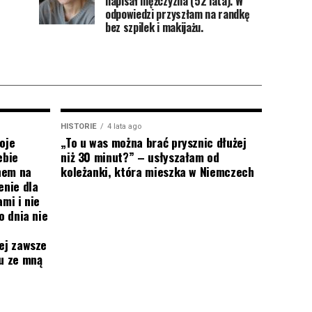
napisał mężczyzna (52 lata). W
odpowiedzi przyszłam na randkę
bez szpilek i makijażu.
HISTORIE
4 lata ago
oje
„To u was można brać prysznic dłużej
ebie
niż 30 minut?” – usłyszałam od
onem na
koleżanki, która mieszka w Niemczech
enie dla
mi i nie
o dnia nie
ej zawsze
mu ze mną