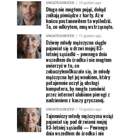
UNCATEGORIZED
10 godzin ago
Długo nie mogłem pojąć, dokąd
znikają pieniądze z karty. Aż w
końcu postanowiłem to wyśledzić.
To, co odkryłem, mną wstrząsnęło.
UNCATEGORIZED
11 godzin ago
Dziwny młody mężczyzna ciągle
pojawiał się u drzwi mojej 83-
letniej sąsiadki – pewnego dnia
wszedłem do środka i nie mogłem
uwierzyć w to, co
zobaczyłemOkazało się, że młody
mężczyzna był jej wnukiem, który
potajemnie uczył ją obsługi
komputera, by mogła zamówić
przez internet ulubione pierogi z
nadzieniem z kaszy gryczanej.
UNCATEGORIZED
13 godzin ago
Tajemniczy młody mężczyzna wciąż
pojawiał się pod drzwiami mojej
83-letniej sąsiadki — Pewnego
dnia wszedłem do środka i nie