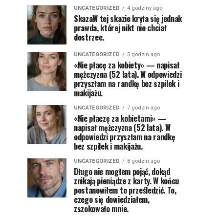
UNCATEGORIZED
4 godziny ago
SkazaW tej skazie kryła się jednak
prawda, której nikt nie chciał
dostrzec.
UNCATEGORIZED
5 godzin ago
«Nie płacę za kobiety» — napisał
mężczyzna (52 lata). W odpowiedzi
przyszłam na randkę bez szpilek i
makijażu.
UNCATEGORIZED
7 godzin ago
«Nie płaczę za kobietami» —
napisał mężczyzna (52 lata). W
odpowiedzi przyszłam na randkę
bez szpilek i makijażu.
UNCATEGORIZED
8 godzin ago
Długo nie mogłem pojąć, dokąd
znikają pieniądze z karty. W końcu
postanowiłem to prześledzić. To,
czego się dowiedziałem,
zszokowało mnie.