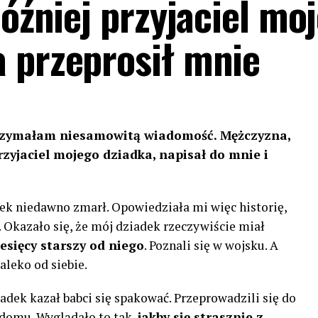
później przyjaciel mo
 przeprosił mnie
trzymałam niesamowitą wiadomość. Mężczyzna,
przyjaciel mojego dziadka, napisał do mnie i
dek niedawno zmarł. Opowiedziała mi więc historię,
. Okazało się, że mój dziadek rzeczywiście miał
iesięcy starszy od niego
. Poznali się w wojsku. A
aleko od siebie.
ziadek kazał babci się spakować. Przeprowadzili się do
domu. Wyglądało to tak,
jakby się strasznie z