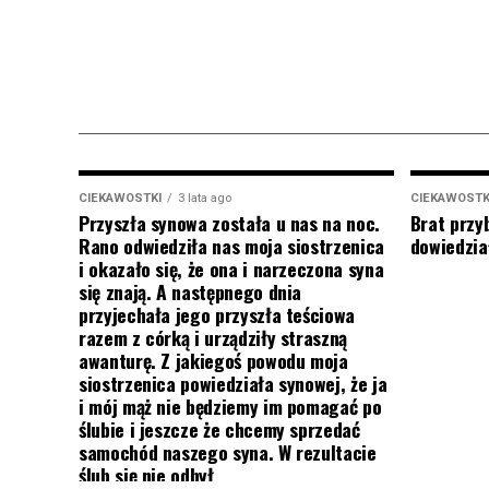
CIEKAWOSTKI
3 lata ago
CIEKAWOSTK
Przyszła synowa została u nas na noc.
Brat przy
Rano odwiedziła nas moja siostrzenica
dowiedział
i okazało się, że ona i narzeczona syna
się znają. A następnego dnia
przyjechała jego przyszła teściowa
razem z córką i urządziły straszną
awanturę. Z jakiegoś powodu moja
siostrzenica powiedziała synowej, że ja
i mój mąż nie będziemy im pomagać po
ślubie i jeszcze że chcemy sprzedać
samochód naszego syna. W rezultacie
ślub się nie odbył