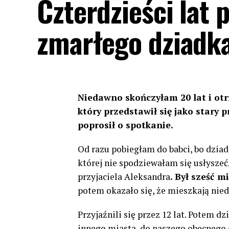
Czterdzieści lat 
zmarłego dziadka
Niedawno skończyłam 20 lat i o
który przedstawił się jako stary 
poprosił o spotkanie.
Od razu pobiegłam do babci, bo dzia
której nie spodziewałam się usłyszeć
przyjaciela Aleksandra
. Był sześć m
potem okazało się, że mieszkają nied
Przyjaźnili się przez 12 lat. Potem d
innego miasta, do naszego obecnego 