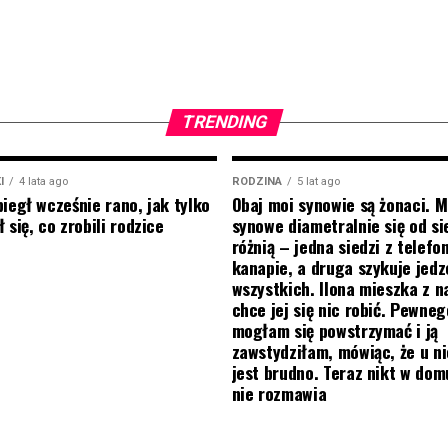
TRENDING
I
4 lata ago
RODZINA
5 lat ago
biegł wcześnie rano, jak tylko
Obaj moi synowie są żonaci. M
 się, co zrobili rodzice
synowe diametralnie się od si
różnią – jedna siedzi z telef
kanapie, a druga szykuje jedz
wszystkich. Ilona mieszka z na
chce jej się nic robić. Pewneg
mogłam się powstrzymać i ją
zawstydziłam, mówiąc, że u ni
jest brudno. Teraz nikt w do
nie rozmawia