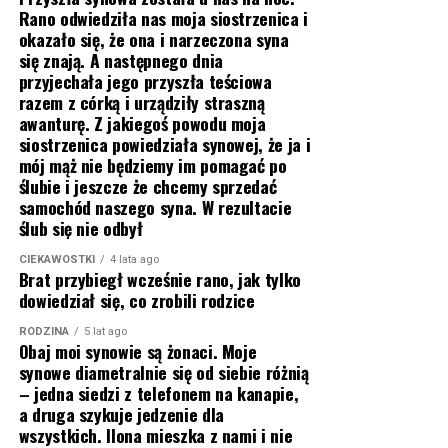
Rano odwiedziła nas moja siostrzenica i
okazało się, że ona i narzeczona syna
się znają. A następnego dnia
przyjechała jego przyszła teściowa
razem z córką i urządziły straszną
awanturę. Z jakiegoś powodu moja
siostrzenica powiedziała synowej, że ja i
mój mąż nie będziemy im pomagać po
ślubie i jeszcze że chcemy sprzedać
samochód naszego syna. W rezultacie
ślub się nie odbył
CIEKAWOSTKI
4 lata ago
Brat przybiegł wcześnie rano, jak tylko
dowiedział się, co zrobili rodzice
RODZINA
5 lat ago
Obaj moi synowie są żonaci. Moje
synowe diametralnie się od siebie różnią
– jedna siedzi z telefonem na kanapie,
a druga szykuje jedzenie dla
wszystkich. Ilona mieszka z nami i nie