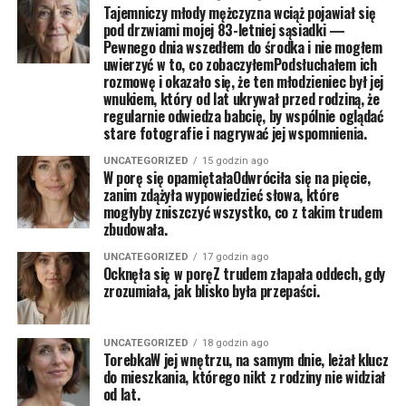
Tajemniczy młody mężczyzna wciąż pojawiał się
pod drzwiami mojej 83-letniej sąsiadki —
Pewnego dnia wszedłem do środka i nie mogłem
uwierzyć w to, co zobaczyłemPodsłuchałem ich
rozmowę i okazało się, że ten młodzieniec był jej
wnukiem, który od lat ukrywał przed rodziną, że
regularnie odwiedza babcię, by wspólnie oglądać
stare fotografie i nagrywać jej wspomnienia.
UNCATEGORIZED
15 godzin ago
W porę się opamiętałaOdwróciła się na pięcie,
zanim zdążyła wypowiedzieć słowa, które
mogłyby zniszczyć wszystko, co z takim trudem
zbudowała.
UNCATEGORIZED
17 godzin ago
Ocknęła się w poręZ trudem złapała oddech, gdy
zrozumiała, jak blisko była przepaści.
UNCATEGORIZED
18 godzin ago
TorebkaW jej wnętrzu, na samym dnie, leżał klucz
do mieszkania, którego nikt z rodziny nie widział
od lat.