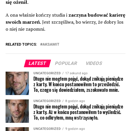
się ożenił.
A ona właśnie kończy studia i
zaczyna budować karierę
swoich marzeń.
Jest szczęśliwa, bo wierzy, że dobry los
o niej nie zapomni.
RELATED TOPICS:
AKSAMIT
LATEST
POPULAR
VIDEOS
UNCATEGORIZED
17 sekund ago
Długo nie mogłem pojąć, dokąd znikają pieniądze
z karty. W końcu postanowiłem to prześledzić.
To, czego się dowiedziałem, zszokowało mnie.
UNCATEGORIZED
8 godzin ago
Długo nie mogłem pojąć, dokąd znikają pieniądze
z karty. Aż w końcu postanowiłem to wyśledzić.
To, co odkryłem, mną wstrząsnęło.
UNCATEGORIZED
9 godzin ago