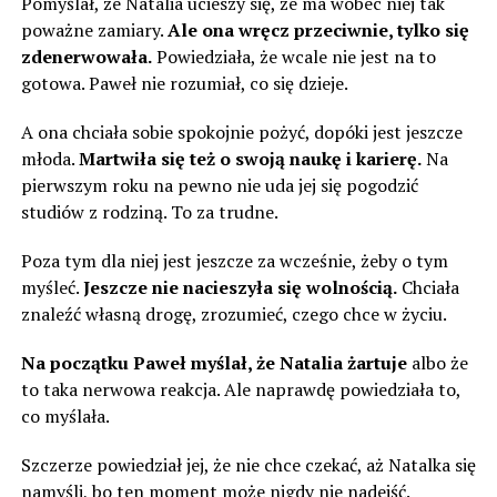
Pomyślał, że Natalia ucieszy się, że ma wobec niej tak
poważne zamiary.
Ale ona wręcz przeciwnie, tylko się
zdenerwowała.
Powiedziała, że ​​wcale nie jest na to
gotowa. Paweł nie rozumiał, co się dzieje.
A ona chciała sobie spokojnie pożyć, dopóki jest jeszcze
młoda.
Martwiła się też o swoją naukę i karierę.
Na
pierwszym roku na pewno nie uda jej się pogodzić
studiów z rodziną. To za trudne.
Poza tym dla niej jest jeszcze za wcześnie, żeby o tym
myśleć.
Jeszcze nie nacieszyła się wolnością.
Chciała
znaleźć własną drogę, zrozumieć, czego chce w życiu.
Na początku Paweł myślał, że Natalia żartuje
albo że
to taka nerwowa reakcja. Ale naprawdę powiedziała to,
co myślała.
Szczerze powiedział jej, że nie chce czekać, aż Natalka się
namyśli, bo ten moment może nigdy nie nadejść.