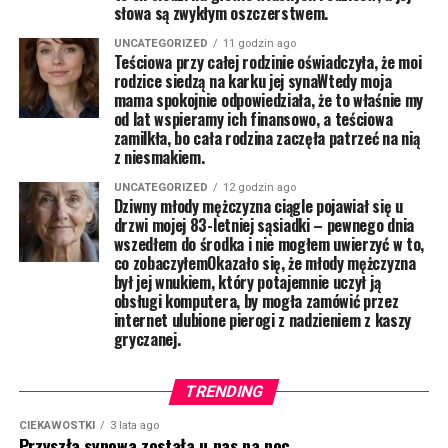
słowa są zwykłym oszczerstwem.
UNCATEGORIZED
11 godzin ago
Teściowa przy całej rodzinie oświadczyła, że moi
rodzice siedzą na karku jej synaWtedy moja
mama spokojnie odpowiedziała, że to właśnie my
od lat wspieramy ich finansowo, a teściowa
zamilkła, bo cała rodzina zaczęła patrzeć na nią
z niesmakiem.
UNCATEGORIZED
12 godzin ago
Dziwny młody mężczyzna ciągle pojawiał się u
drzwi mojej 83-letniej sąsiadki – pewnego dnia
wszedłem do środka i nie mogłem uwierzyć w to,
co zobaczyłemOkazało się, że młody mężczyzna
był jej wnukiem, który potajemnie uczył ją
obsługi komputera, by mogła zamówić przez
internet ulubione pierogi z nadzieniem z kaszy
gryczanej.
TRENDING
CIEKAWOSTKI
3 lata ago
Przyszła synowa została u nas na noc.