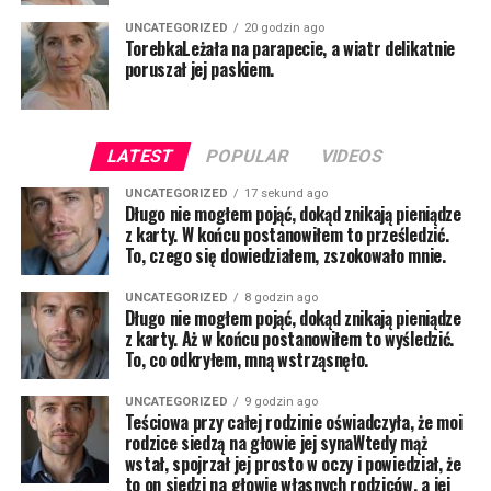
UNCATEGORIZED
20 godzin ago
TorebkaLeżała na parapecie, a wiatr delikatnie
poruszał jej paskiem.
LATEST
POPULAR
VIDEOS
UNCATEGORIZED
17 sekund ago
Długo nie mogłem pojąć, dokąd znikają pieniądze
z karty. W końcu postanowiłem to prześledzić.
To, czego się dowiedziałem, zszokowało mnie.
UNCATEGORIZED
8 godzin ago
Długo nie mogłem pojąć, dokąd znikają pieniądze
z karty. Aż w końcu postanowiłem to wyśledzić.
To, co odkryłem, mną wstrząsnęło.
UNCATEGORIZED
9 godzin ago
Teściowa przy całej rodzinie oświadczyła, że moi
rodzice siedzą na głowie jej synaWtedy mąż
wstał, spojrzał jej prosto w oczy i powiedział, że
to on siedzi na głowie własnych rodziców, a jej