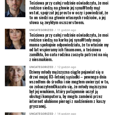
Teściowa przy całej rodzinie oświadczyła, że moi
rodzice siedzą na głowie jej synaWtedy mąż
wstał, spojrzał jej prosto w oczy i powiedział, że
to on siedzi na głowie własnych rodziców, a jej
słowa są zwykłym oszczerstwem.
UNCATEGORIZED
11 godzin ago
Teściowa przy całej rodzinie oświadczyła, że moi
rodzice siedzą na karku jej synaWtedy moja
mama spokojnie odpowiedziała, że to właśnie my
od lat wspieramy ich finansowo, a teściowa
zamilkła, bo cała rodzina zaczęła patrzeć na nią
z niesmakiem.
UNCATEGORIZED
12 godzin ago
Dziwny młody mężczyzna ciągle pojawiał się u
drzwi mojej 83-letniej sąsiadki – pewnego dnia
wszedłem do środka i nie mogłem uwierzyć w to,
co zobaczyłemOkazało się, że młody mężczyzna
był jej wnukiem, który potajemnie uczył ją
obsługi komputera, by mogła zamówić przez
internet ulubione pierogi z nadzieniem z kaszy
gryczanej.
UNCATEGORIZED
14 godzin ago