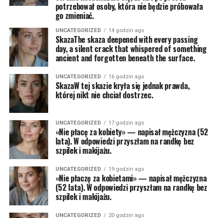
potrzebował osoby, która nie będzie próbowała
go zmieniać.
UNCATEGORIZED
14 godzin ago
SkazaThe skaza deepened with every passing
day, a silent crack that whispered of something
ancient and forgotten beneath the surface.
UNCATEGORIZED
16 godzin ago
SkazaW tej skazie kryła się jednak prawda,
której nikt nie chciał dostrzec.
UNCATEGORIZED
17 godzin ago
«Nie płacę za kobiety» — napisał mężczyzna (52
lata). W odpowiedzi przyszłam na randkę bez
szpilek i makijażu.
UNCATEGORIZED
19 godzin ago
«Nie płaczę za kobietami» — napisał mężczyzna
(52 lata). W odpowiedzi przyszłam na randkę bez
szpilek i makijażu.
UNCATEGORIZED
20 godzin ago