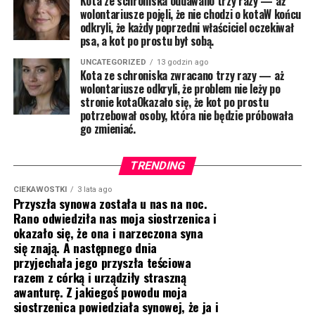
Kota ze schroniska oddawano trzy razy — aż
wolontariusze pojęli, że nie chodzi o kotaW końcu
odkryli, że każdy poprzedni właściciel oczekiwał
psa, a kot po prostu był sobą.
UNCATEGORIZED
13 godzin ago
Kota ze schroniska zwracano trzy razy — aż
wolontariusze odkryli, że problem nie leży po
stronie kotaOkazało się, że kot po prostu
potrzebował osoby, która nie będzie próbowała
go zmieniać.
TRENDING
CIEKAWOSTKI
3 lata ago
Przyszła synowa została u nas na noc.
Rano odwiedziła nas moja siostrzenica i
okazało się, że ona i narzeczona syna
się znają. A następnego dnia
przyjechała jego przyszła teściowa
razem z córką i urządziły straszną
awanturę. Z jakiegoś powodu moja
siostrzenica powiedziała synowej, że ja i