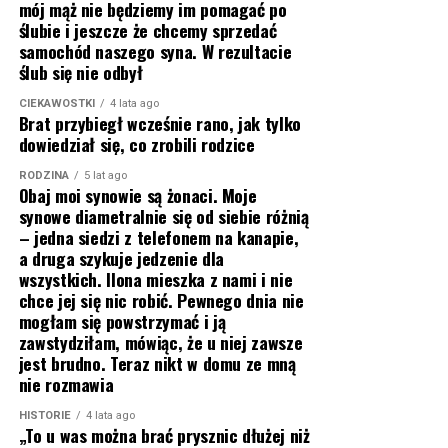
mój mąż nie będziemy im pomagać po
ślubie i jeszcze że chcemy sprzedać
samochód naszego syna. W rezultacie
ślub się nie odbył
CIEKAWOSTKI
4 lata ago
Brat przybiegł wcześnie rano, jak tylko
dowiedział się, co zrobili rodzice
RODZINA
5 lat ago
Obaj moi synowie są żonaci. Moje
synowe diametralnie się od siebie różnią
– jedna siedzi z telefonem na kanapie,
a druga szykuje jedzenie dla
wszystkich. Ilona mieszka z nami i nie
chce jej się nic robić. Pewnego dnia nie
mogłam się powstrzymać i ją
zawstydziłam, mówiąc, że u niej zawsze
jest brudno. Teraz nikt w domu ze mną
nie rozmawia
HISTORIE
4 lata ago
„To u was można brać prysznic dłużej niż