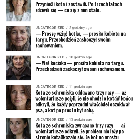
Przynieśli kota i zostawili. Po trzech latach
zdziwili się — co się z nim stało.
UNCATEGORIZED
2 godziny ago
— Proszę wziąć kotka, — prosiła kobieta na
targu. Przechodzień zaskoczył swoim
zachowaniem.
UNCATEGORIZED
10 godzin ago
— Weź kociaka — prosiła kobieta na targu.
Przechodzień zaskoczył swoim zachowaniem.
UNCATEGORIZED
11 godzin ago
Kota ze schroniska oddawano trzy razy — aż
wolontariusze pojęli, że nie chodzi o kotaW końcu
odkryli, że każdy poprzedni właściciel oczekiwał
psa, a kot po prostu był sobą.
UNCATEGORIZED
13 godzin ago
Kota ze schroniska zwracano trzy razy — aż
wolontariusze odkryli, że problem nie leży po
stronie kotaOkazało się, że kot po prostu