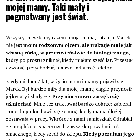
mojej mamy. Taki mały i
pogmatwany jest świat.
Wszyscy mieszkamy razem: moja mama, tata i ja. Marek
nie je
st moim rodzonym ojcem, ale traktuje mnie jak
własną córkę, w przeciwieństwie do biologicznego,
który po prostu zniknął, kiedy miałam sześć lat. Przestał
dzwonić, przychodzić, a nawet odbierać telefon.
Kiedy miałam 7 lat, w życiu moim i mamy pojawił się
Marek. Był bardzo miły dla mojej mamy, ciągle przynosił
jej kwiaty i słodycze.
Przy nim znowu zaczęła się
uśmiechać.
Mnie też traktował bardzo dobrze: zabierał
mnie do parku, bawił się ze mną, kiedy mama dłużej
zostawała w pracy. Wkrótce z nami zamieszkał. Odrabiał
ze mną lekcje, spacerował, zawsze kupował mi coś
smacznego, kiedy szedł do sklepu.
Kiedy poczułam jego