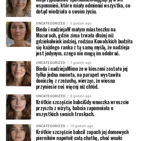
wspomnień, które miały odmienić wszystko, co
dotąd wiedziała o swoim życiu.
UNCATEGORIZED
5 godzin ago
Bieda i nadziejaW małym miasteczku na
Mazurach, gdzie zima trwała dłużej niż
gdziekolwiek indziej, rodzina Kowalskich budziła
się każdego ranka z tą samą myślą, że nadzieja
jest jedynym, czego nie mogą im odebrać.
UNCATEGORIZED
7 godzin ago
Bieda i nadziejaMimo że w kieszeni została jej
tylko jedna moneta, na parapet wystawiła
doniczkę z rzeżuchą, wierząc, że wiosna
przyniesie coś więcej niż chłód.
UNCATEGORIZED
8 godzin ago
Krótkie szczęście babciGdy wnuczka wreszcie
przyszła z wizytą, babcia zapomniała o
wszystkich swoich troskach.
UNCATEGORIZED
10 godzin ago
Krótkie szczęście babciI zapach jej domowych
pierników napełnił całą chatkę, choć wnuki