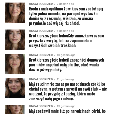
UNCATEGORIZED
7 godzin ago
Bieda i nadziejaMimo że w kieszeni została jej
tylko jedna moneta, na parapet wystawiła
doniczkę z rzeżuchą, wierząc, że wiosna
przyniesie coś więcej niż chłód.
UNCATEGORIZED
8 godzin ago
Krótkie szczęście babciGdy wnuczka wreszcie
przyszła z wizytą, babcia zapomniała o
wszystkich swoich troskach.
UNCATEGORIZED
10 godzin ago
Krótkie szczęście babciI zapach jej domowych
pierników napełnił całą chatkę, choć wnuki
dawno już wyjechały.
UNCATEGORIZED
11 godzin ago
Mąż rzucił mnie zaraz po narodzinach córki, bo
chciał syna, a potem zaprosił na swój ślub – nie
wiedział, że przyjdę z teczką, która może
zniszczyć całą jego rodzinę.
UNCATEGORIZED
13 godzin ago
Mąż zostawił mnie tuż po narodzinach córki, bo