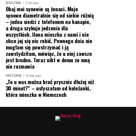
RODZINA
5 lat ago
Obaj moi synowie są żonaci. Moje
synowe diametralnie się od siebie różnią
– jedna siedzi z telefonem na kanapie,
a druga szykuje jedzenie dla
wszystkich. Ilona mieszka z nami i nie
chce jej się nic robić. Pewnego dnia nie
mogłam się powstrzymać i ją
zawstydziłam, mówiąc, że u niej zawsze
jest brudno. Teraz nikt w domu ze mną
nie rozmawia
HISTORIE
4 lata ago
„To u was można brać prysznic dłużej niż
30 minut?” – usłyszałam od koleżanki,
która mieszka w Niemczech