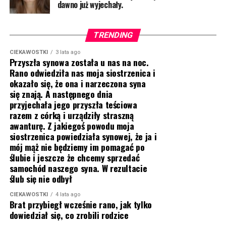
dawno już wyjechały.
TRENDING
CIEKAWOSTKI
3 lata ago
Przyszła synowa została u nas na noc.
Rano odwiedziła nas moja siostrzenica i
okazało się, że ona i narzeczona syna
się znają. A następnego dnia
przyjechała jego przyszła teściowa
razem z córką i urządziły straszną
awanturę. Z jakiegoś powodu moja
siostrzenica powiedziała synowej, że ja i
mój mąż nie będziemy im pomagać po
ślubie i jeszcze że chcemy sprzedać
samochód naszego syna. W rezultacie
ślub się nie odbył
CIEKAWOSTKI
4 lata ago
Brat przybiegł wcześnie rano, jak tylko
dowiedział się, co zrobili rodzice