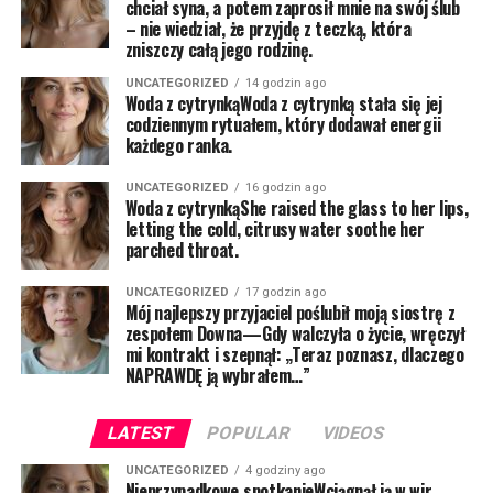
chciał syna, a potem zaprosił mnie na swój ślub
– nie wiedział, że przyjdę z teczką, która
zniszczy całą jego rodzinę.
UNCATEGORIZED
14 godzin ago
Woda z cytrynkąWoda z cytrynką stała się jej
codziennym rytuałem, który dodawał energii
każdego ranka.
UNCATEGORIZED
16 godzin ago
Woda z cytrynkąShe raised the glass to her lips,
letting the cold, citrusy water soothe her
parched throat.
UNCATEGORIZED
17 godzin ago
Mój najlepszy przyjaciel poślubił moją siostrę z
zespołem Downa—Gdy walczyła o życie, wręczył
mi kontrakt i szepnął: „Teraz poznasz, dlaczego
NAPRAWDĘ ją wybrałem…”
LATEST
POPULAR
VIDEOS
UNCATEGORIZED
4 godziny ago
Nieprzypadkowe spotkanieWciągnął ją w wir