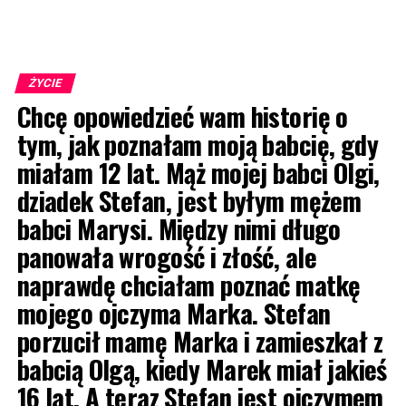
ŻYCIE
Chcę opowiedzieć wam historię o
tym, jak poznałam moją babcię, gdy
miałam 12 lat. Mąż mojej babci Olgi,
dziadek Stefan, jest byłym mężem
babci Marysi. Między nimi długo
panowała wrogość i złość, ale
naprawdę chciałam poznać matkę
mojego ojczyma Marka. Stefan
porzucił mamę Marka i zamieszkał z
babcią Olgą, kiedy Marek miał jakieś
16 lat. A teraz Stefan jest ojczymem