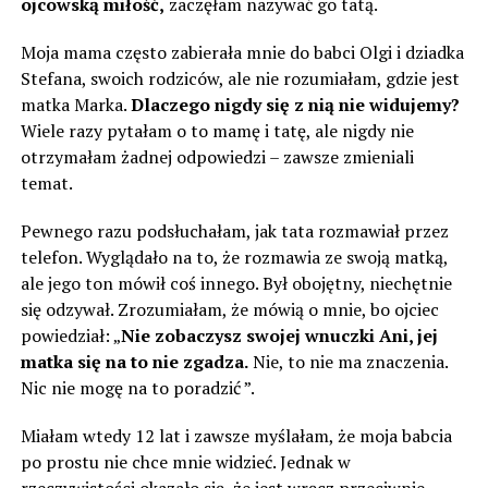
ojcowską miłość,
zaczęłam nazywać go tatą.
Moja mama często zabierała mnie do babci Olgi i dziadka
Stefana, swoich rodziców, ale nie rozumiałam, gdzie jest
matka Marka.
Dlaczego nigdy się z nią nie widujemy?
Wiele razy pytałam o to mamę i tatę, ale nigdy nie
otrzymałam żadnej odpowiedzi – zawsze zmieniali
temat.
Pewnego razu podsłuchałam, jak tata rozmawiał przez
telefon. Wyglądało na to, że rozmawia ze swoją matką,
ale jego ton mówił coś innego. Był obojętny, niechętnie
się odzywał. Zrozumiałam, że mówią o mnie, bo ojciec
powiedział: „
Nie zobaczysz swojej wnuczki Ani, jej
matka się na to nie zgadza.
Nie, to nie ma znaczenia.
Nic nie mogę na to poradzić ”.
Miałam wtedy 12 lat i zawsze myślałam, że moja babcia
po prostu nie chce mnie widzieć. Jednak w