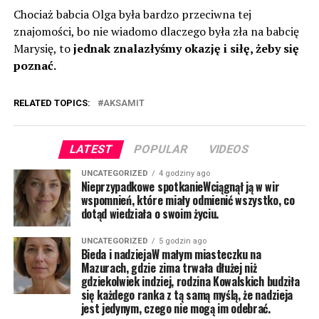
Chociaż babcia Olga była bardzo przeciwna tej
znajomości, bo nie wiadomo dlaczego była zła na babcię
Marysię, to
jednak znalazłyśmy okazję i siłę, żeby się
poznać.
RELATED TOPICS:
AKSAMIT
LATEST
POPULAR
VIDEOS
UNCATEGORIZED
4 godziny ago
Nieprzypadkowe spotkanieWciągnął ją w wir
wspomnień, które miały odmienić wszystko, co
dotąd wiedziała o swoim życiu.
UNCATEGORIZED
5 godzin ago
Bieda i nadziejaW małym miasteczku na
Mazurach, gdzie zima trwała dłużej niż
gdziekolwiek indziej, rodzina Kowalskich budziła
się każdego ranka z tą samą myślą, że nadzieja
jest jedynym, czego nie mogą im odebrać.