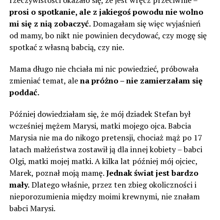
rzeczywistości okazało się, że jest wręcz przeciwnie –
prosi o spotkanie, ale z jakiegoś powodu nie wolno
mi się z nią zobaczyć.
Domagałam się więc wyjaśnień
od mamy, bo nikt nie powinien decydować, czy mogę się
spotkać z własną babcią, czy nie.
Mama długo nie chciała mi nic powiedzieć, próbowała
zmieniać temat, ale
na próżno – nie zamierzałam się
poddać.
Później dowiedziałam się, że mój dziadek Stefan był
wcześniej mężem Marysi, matki mojego ojca. Babcia
Marysia nie ma do nikogo pretensji, chociaż mąż po 17
latach małżeństwa zostawił ją dla innej kobiety – babci
Olgi, matki mojej matki. A kilka lat później mój ojciec,
Marek, poznał moją mamę.
Jednak świat jest bardzo
mały.
Dlatego właśnie, przez ten zbieg okoliczności i
nieporozumienia między moimi krewnymi, nie znałam
babci Marysi.