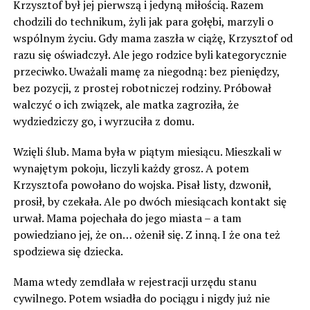
Krzysztof był jej pierwszą i jedyną miłością. Razem
chodzili do technikum, żyli jak para gołębi, marzyli o
wspólnym życiu. Gdy mama zaszła w ciążę, Krzysztof od
razu się oświadczył. Ale jego rodzice byli kategorycznie
przeciwko. Uważali mamę za niegodną: bez pieniędzy,
bez pozycji, z prostej robotniczej rodziny. Próbował
walczyć o ich związek, ale matka zagroziła, że
wydziedziczy go, i wyrzuciła z domu.
Wzięli ślub. Mama była w piątym miesiącu. Mieszkali w
wynajętym pokoju, liczyli każdy grosz. A potem
Krzysztofa powołano do wojska. Pisał listy, dzwonił,
prosił, by czekała. Ale po dwóch miesiącach kontakt się
urwał. Mama pojechała do jego miasta – a tam
powiedziano jej, że on… ożenił się. Z inną. I że ona też
spodziewa się dziecka.
Mama wtedy zemdlała w rejestracji urzędu stanu
cywilnego. Potem wsiadła do pociągu i nigdy już nie