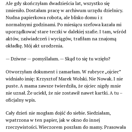
Ale gdy skończyłam dwadzieścia lat, wszystko się
zmieniło. Dostałam pracę w archiwum urzędu dzielnicy.
Nudna papierkowa robota, ale blisko domu i z
normalnymi godzinami. Po miesiącu szefowa kazała mi
uporządkować stare teczki w dalekiej szafie. I tam, wśród
aktów, zaświadczeń i wyciągów, trafiłam na znajomą
okładkę. Mój akt urodzenia.
— Dziwne — pomyślałam. — Skąd to się tu wzięło?
Otworzyłam dokument i zamarłam. W rubryce „ojciec”
widniało imię: Krzysztof Marek Wolski. Nie Nowak. I nie
puste. A mama zawsze twierdziła, że ojciec nigdy mnie
nie uznał. Że uciekł, że nie zostawił nawet kartki. A tu –
oficjalny wpis.
Cały dzień nie mogłam dojść do siebie. Siedziałam,
wpatrzona w ten papier, jak w okno do innej
rzeczywistości. Wieczorem poszłam do mamy. Prasowała