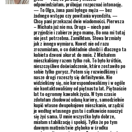
odpowiedziałam, próbując rozpoznać intonację.
— To Olga, żona pani byłego męża — bez
żadnego wstępu czy powitania wycedziła. —
Chcę pani przekazać dwie wiadomości. Pierwsza
– Michała już nie ma. Druga – niech pani
przyjedzie i zabierze jego mamę. Bo ona mi tutaj
nie jest potrzebna. Zamilkłam. Słowa brzmiały
jak z innego wymiaru. Nawet nie od razu
zrozumiałam, o co dokładnie chodzi i dlaczego ta
kobieta dzwoni akurat do mnie. Z Michałem
mieszkaliśmy razem tylko rok. To było krótkie,
nieszczęśliwe doświadczenie, które zostawiło po
sobie tylko gorycz. Potem się rozwiedliśmy i
nasze drogi rozeszły się definitywnie. Nie
widzieliśmy się, nie korespondowaliśmy i w ogóle
nie kontaktowaliśmy od piętnastu lat. Piętnaście
lat to ogromny kawałek życia. W tym czasie
zdołałam zbudować udaną karierę, samodzielnie
kupić własne dwupokojowe mieszkanie, urządzić
je według własnego gustu i całkowicie nauczyć
się żyć sama. U mnie wszystko było dobrze,
miałam stabilizację i spokój. Tylko że po tym
dawnym małżeństwie głęboko w środku