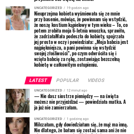
UNCATEGORIZED
19 godzin ago
Nieuprzejma kobieta wyśmiewała się ze mnie
przy basenie, mówiąc, że powinnam się wstydzić,
że noszę kostium kąpielowy w tym wieku – To, co
potem zrobiła moja 6-letnia wnuczka, sprawiło,
że zadrżałaMała podeszła do kobiety, spojrzała
jej prosto w oczy i powiedziała: „Moja babcia jest
najpiękniejsza, a pani powinna się wstydzić
swojej złośliwości”, po czym odwróciła się i
wzięła babcię za rękę, zostawiając bezczelną
kobietę w całkowitym osłupieniu.
LATEST
POPULAR
VIDEOS
UNCATEGORIZED
12 minut ago
— Nie dasz siostrze pieniędzy — na święta
możesz nie przyjeżdżać — powiedziała matka. A
ja już nie zamierzałam.
UNCATEGORIZED
1 godzinę ago
Milczałam, gdy dowiedziałam się, że mąż ma inną.
Nie dlatego, że bałam się zostać sama ani że nie