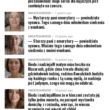
postanowiłam: moje serce dla mężczyzn jest
zamknięte na zawsze.
UNCATEGORIZED
7 godzin ago
— Wystarczy pani emerytury — powiedziała
synowa. Tego samego dnia odmówiłam siedzenia
z wnukami.
UNCATEGORIZED
15 godzin ago
— Starczy pani z emerytury — powiedziała
synowa. Właśnie tego samego dnia odmówiłam
siedzenia z moimi wnukami.
UNCATEGORIZED
16 godzin ago
Bieda i nadziejaW małym miasteczku na
Mazurach, gdzie zima trwała dłużej niż
gdziekolwiek indziej, rodzina Kowalskich budziła
się każdego ranka z tą samą myślą, że nadzieja
jest jedynym, czego nie mogą im odebrać.
UNCATEGORIZED
18 godzin ago
Bieda i nadziejaMimo że w kieszeni została jej
tylko jedna moneta, na parapet wystawiła
doniczkę z rzeżuchą, wierząc, że wiosna
przyniesie coś więcej niż chłód.