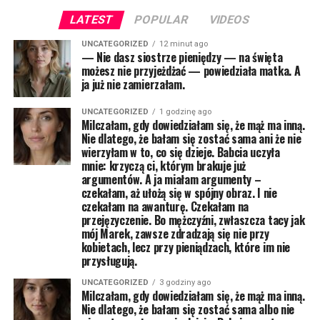
LATEST
POPULAR
VIDEOS
UNCATEGORIZED
12 minut ago
— Nie dasz siostrze pieniędzy — na święta
możesz nie przyjeżdżać — powiedziała matka. A
ja już nie zamierzałam.
UNCATEGORIZED
1 godzinę ago
Milczałam, gdy dowiedziałam się, że mąż ma inną.
Nie dlatego, że bałam się zostać sama ani że nie
wierzyłam w to, co się dzieje. Babcia uczyła
mnie: krzyczą ci, którym brakuje już
argumentów. A ja miałam argumenty –
czekałam, aż ułożą się w spójny obraz. I nie
czekałam na awanturę. Czekałam na
przejęzyczenie. Bo mężczyźni, zwłaszcza tacy jak
mój Marek, zawsze zdradzają się nie przy
kobietach, lecz przy pieniądzach, które im nie
przysługują.
UNCATEGORIZED
3 godziny ago
Milczałam, gdy dowiedziałam się, że mąż ma inną.
Nie dlatego, że bałam się zostać sama albo nie