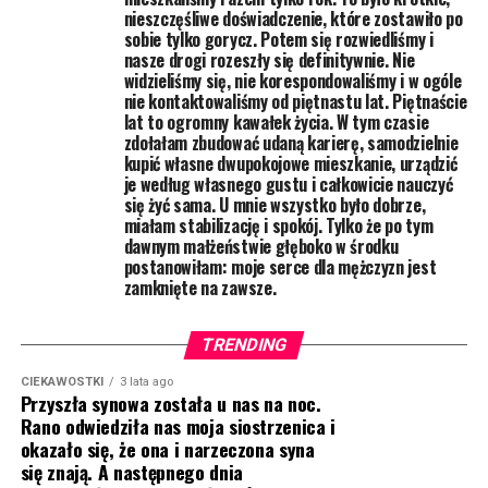
nieszczęśliwe doświadczenie, które zostawiło po
sobie tylko gorycz. Potem się rozwiedliśmy i
nasze drogi rozeszły się definitywnie. Nie
widzieliśmy się, nie korespondowaliśmy i w ogóle
nie kontaktowaliśmy od piętnastu lat. Piętnaście
lat to ogromny kawałek życia. W tym czasie
zdołałam zbudować udaną karierę, samodzielnie
kupić własne dwupokojowe mieszkanie, urządzić
je według własnego gustu i całkowicie nauczyć
się żyć sama. U mnie wszystko było dobrze,
miałam stabilizację i spokój. Tylko że po tym
dawnym małżeństwie głęboko w środku
postanowiłam: moje serce dla mężczyzn jest
zamknięte na zawsze.
TRENDING
CIEKAWOSTKI
3 lata ago
Przyszła synowa została u nas na noc.
Rano odwiedziła nas moja siostrzenica i
okazało się, że ona i narzeczona syna
się znają. A następnego dnia