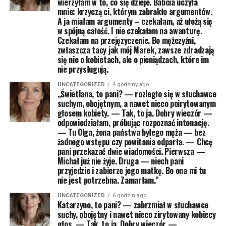
wierzyłam w to, co się dzieje. Babcia uczyła
mnie: krzyczą ci, którym zabrakło argumentów.
A ja miałam argumenty – czekałam, aż ułożą się
w spójną całość. I nie czekałam na awanturę.
Czekałam na przejęzyczenie. Bo mężczyźni,
zwłaszcza tacy jak mój Marek, zawsze zdradzają
się nie o kobietach, ale o pieniądzach, które im
nie przysługują.
UNCATEGORIZED
4 godziny ago
„Świetlana, to pani? — rozległo się w słuchawce
suchym, obojętnym, a nawet nieco poirytowanym
głosem kobiety. — Tak, to ja. Dobry wieczór —
odpowiedziałam, próbując rozpoznać intonację.
— Tu Olga, żona państwa byłego męża — bez
żadnego wstępu czy powitania odparła. — Chcę
pani przekazać dwie wiadomości. Pierwsza —
Michał już nie żyje. Druga — niech pani
przyjedzie i zabierze jego matkę. Bo ona mi tu
nie jest potrzebna. Zamarłam.”
UNCATEGORIZED
6 godzin ago
Katarzyno, to pani? — zabrzmiał w słuchawce
suchy, obojętny i nawet nieco zirytowany kobiecy
głos. — Tak, to ja. Dobry wieczór —