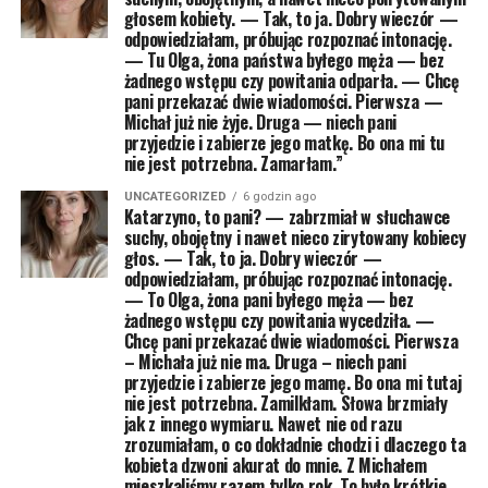
głosem kobiety. — Tak, to ja. Dobry wieczór —
odpowiedziałam, próbując rozpoznać intonację.
— Tu Olga, żona państwa byłego męża — bez
żadnego wstępu czy powitania odparła. — Chcę
pani przekazać dwie wiadomości. Pierwsza —
Michał już nie żyje. Druga — niech pani
przyjedzie i zabierze jego matkę. Bo ona mi tu
nie jest potrzebna. Zamarłam.”
UNCATEGORIZED
6 godzin ago
Katarzyno, to pani? — zabrzmiał w słuchawce
suchy, obojętny i nawet nieco zirytowany kobiecy
głos. — Tak, to ja. Dobry wieczór —
odpowiedziałam, próbując rozpoznać intonację.
— To Olga, żona pani byłego męża — bez
żadnego wstępu czy powitania wycedziła. —
Chcę pani przekazać dwie wiadomości. Pierwsza
– Michała już nie ma. Druga – niech pani
przyjedzie i zabierze jego mamę. Bo ona mi tutaj
nie jest potrzebna. Zamilkłam. Słowa brzmiały
jak z innego wymiaru. Nawet nie od razu
zrozumiałam, o co dokładnie chodzi i dlaczego ta
kobieta dzwoni akurat do mnie. Z Michałem
mieszkaliśmy razem tylko rok. To było krótkie,