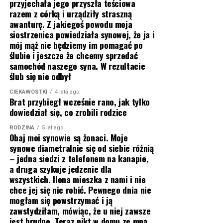
przyjechała jego przyszła teściowa
razem z córką i urządziły straszną
awanturę. Z jakiegoś powodu moja
siostrzenica powiedziała synowej, że ja i
mój mąż nie będziemy im pomagać po
ślubie i jeszcze że chcemy sprzedać
samochód naszego syna. W rezultacie
ślub się nie odbył
CIEKAWOSTKI
4 lata ago
Brat przybiegł wcześnie rano, jak tylko
dowiedział się, co zrobili rodzice
RODZINA
5 lat ago
Obaj moi synowie są żonaci. Moje
synowe diametralnie się od siebie różnią
– jedna siedzi z telefonem na kanapie,
a druga szykuje jedzenie dla
wszystkich. Ilona mieszka z nami i nie
chce jej się nic robić. Pewnego dnia nie
mogłam się powstrzymać i ją
zawstydziłam, mówiąc, że u niej zawsze
jest brudno. Teraz nikt w domu ze mną