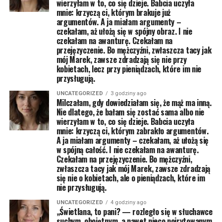
wierzyłam w to, co się dzieje. Babcia uczyła
mnie: krzyczą ci, którym brakuje już
argumentów. A ja miałam argumenty –
czekałam, aż ułożą się w spójny obraz. I nie
czekałam na awanturę. Czekałam na
przejęzyczenie. Bo mężczyźni, zwłaszcza tacy jak
mój Marek, zawsze zdradzają się nie przy
kobietach, lecz przy pieniądzach, które im nie
przysługują.
UNCATEGORIZED
3 godziny ago
Milczałam, gdy dowiedziałam się, że mąż ma inną.
Nie dlatego, że bałam się zostać sama albo nie
wierzyłam w to, co się dzieje. Babcia uczyła
mnie: krzyczą ci, którym zabrakło argumentów.
A ja miałam argumenty – czekałam, aż ułożą się
w spójną całość. I nie czekałam na awanturę.
Czekałam na przejęzyczenie. Bo mężczyźni,
zwłaszcza tacy jak mój Marek, zawsze zdradzają
się nie o kobietach, ale o pieniądzach, które im
nie przysługują.
UNCATEGORIZED
4 godziny ago
„Świetlana, to pani? — rozległo się w słuchawce
suchym, obojętnym, a nawet nieco poirytowanym