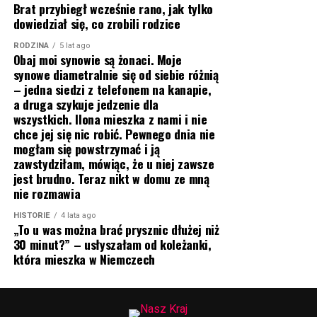
Brat przybiegł wcześnie rano, jak tylko
dowiedział się, co zrobili rodzice
RODZINA
5 lat ago
Obaj moi synowie są żonaci. Moje
synowe diametralnie się od siebie różnią
– jedna siedzi z telefonem na kanapie,
a druga szykuje jedzenie dla
wszystkich. Ilona mieszka z nami i nie
chce jej się nic robić. Pewnego dnia nie
mogłam się powstrzymać i ją
zawstydziłam, mówiąc, że u niej zawsze
jest brudno. Teraz nikt w domu ze mną
nie rozmawia
HISTORIE
4 lata ago
„To u was można brać prysznic dłużej niż
30 minut?” – usłyszałam od koleżanki,
która mieszka w Niemczech