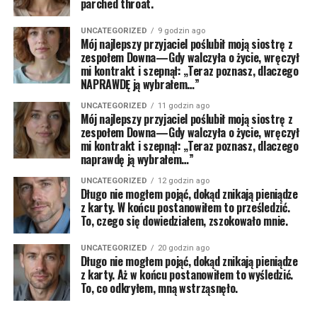
parched throat.
UNCATEGORIZED
9 godzin ago
Mój najlepszy przyjaciel poślubił moją siostrę z
zespołem Downa—Gdy walczyła o życie, wręczył
mi kontrakt i szepnął: „Teraz poznasz, dlaczego
NAPRAWDĘ ją wybrałem…”
UNCATEGORIZED
11 godzin ago
Mój najlepszy przyjaciel poślubił moją siostrę z
zespołem Downa—Gdy walczyła o życie, wręczył
mi kontrakt i szepnął: „Teraz poznasz, dlaczego
naprawdę ją wybrałem…”
UNCATEGORIZED
12 godzin ago
Długo nie mogłem pojąć, dokąd znikają pieniądze
z karty. W końcu postanowiłem to prześledzić.
To, czego się dowiedziałem, zszokowało mnie.
UNCATEGORIZED
20 godzin ago
Długo nie mogłem pojąć, dokąd znikają pieniądze
z karty. Aż w końcu postanowiłem to wyśledzić.
To, co odkryłem, mną wstrząsnęło.