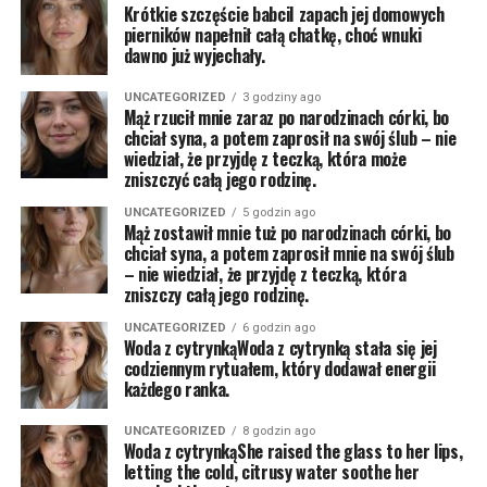
Krótkie szczęście babciI zapach jej domowych
pierników napełnił całą chatkę, choć wnuki
dawno już wyjechały.
UNCATEGORIZED
3 godziny ago
Mąż rzucił mnie zaraz po narodzinach córki, bo
chciał syna, a potem zaprosił na swój ślub – nie
wiedział, że przyjdę z teczką, która może
zniszczyć całą jego rodzinę.
UNCATEGORIZED
5 godzin ago
Mąż zostawił mnie tuż po narodzinach córki, bo
chciał syna, a potem zaprosił mnie na swój ślub
– nie wiedział, że przyjdę z teczką, która
zniszczy całą jego rodzinę.
UNCATEGORIZED
6 godzin ago
Woda z cytrynkąWoda z cytrynką stała się jej
codziennym rytuałem, który dodawał energii
każdego ranka.
UNCATEGORIZED
8 godzin ago
Woda z cytrynkąShe raised the glass to her lips,
letting the cold, citrusy water soothe her