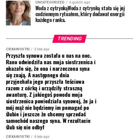
UNCATEGORIZED
6 godzin ago
Woda z cytrynkąWoda z cytrynką stała się jej
codziennym rytuałem, który dodawał energii
każdego ranka.
TRENDING
CIEKAWOSTKI
3 lata ago
Przyszła synowa została u nas na noc.
Rano odwiedziła nas moja siostrzenica i
okazało się, że ona i narzeczona syna
się znają. A następnego dnia
przyjechała jego przyszła teściowa
razem z córką i urządziły straszną
awanturę. Z jakiegoś powodu moja
siostrzenica powiedziała synowej, że ja i
mój mąż nie będziemy im pomagać po
ślubie i jeszcze że chcemy sprzedać
samochód naszego syna. W rezultacie
ślub się nie odbył
CIEKAWOSTKI
4 lata ago