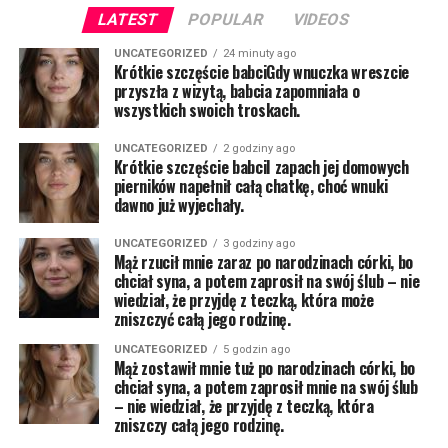
LATEST
POPULAR
VIDEOS
UNCATEGORIZED
24 minuty ago
Krótkie szczęście babciGdy wnuczka wreszcie
przyszła z wizytą, babcia zapomniała o
wszystkich swoich troskach.
UNCATEGORIZED
2 godziny ago
Krótkie szczęście babciI zapach jej domowych
pierników napełnił całą chatkę, choć wnuki
dawno już wyjechały.
UNCATEGORIZED
3 godziny ago
Mąż rzucił mnie zaraz po narodzinach córki, bo
chciał syna, a potem zaprosił na swój ślub – nie
wiedział, że przyjdę z teczką, która może
zniszczyć całą jego rodzinę.
UNCATEGORIZED
5 godzin ago
Mąż zostawił mnie tuż po narodzinach córki, bo
chciał syna, a potem zaprosił mnie na swój ślub
– nie wiedział, że przyjdę z teczką, która
zniszczy całą jego rodzinę.