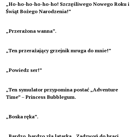
„Ho-ho-ho-ho-ho-ho! Szczęśliwego Nowego Roku i
Świąt Bożego Narodzenia!”
„Przerażona wanna”.
„Ten przerażający grzejnik mruga do mnie!”
„Powiedz ser!”
„Ten symulator przypomina postać „Adventure
Time” – Princess Bubblegum.
„Boska ręka”.
„Bardzo, bardzo zła latarka. „Zadzwoń do braci