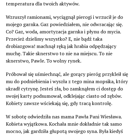
temperatura dla twoich aktywów.
Wzruszył ramionami, wyciągnął pierogi i wrzucił je do
mojego garnka. Gaz powiedziałem, nie odwracając się.
Co? Gaz, woda, amortyzacja garnka i płynu do mycia.
Przecież dzielimy wszystko? E, nie bądź taka
drobiazgowa! machnął ręką jak hrabia odpędzający
muchę. Takie sknerstwo to nie na miejscu. To nie
sknerstwo, Pawle. To wolny rynek.
Próbował się uśmiechnąć, ale gorący pieróg przykleił się
mu do podniebienia i wyszła z tego mina mopsika, który
ukradł cytrynę. Jesteś zła, bo zamknąłem ci dostęp do
swojej karty podsumował, odklejając ciasto od zębów.
Kobiety zawsze wściekają się, gdy tracą kontrolę.
W sobotę odwiedziła nas mama Pawła Pani Wiesława.
Kobieta wyjątkowa. Kochała mnie dokładnie tak samo
mocno, jak gardziła głupotą swojego syna. Była kiedyś