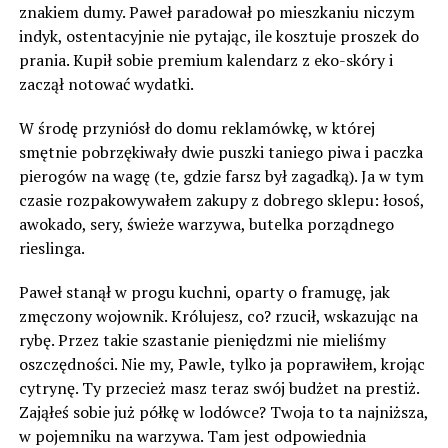
znakiem dumy. Paweł paradował po mieszkaniu niczym
indyk, ostentacyjnie nie pytając, ile kosztuje proszek do
prania. Kupił sobie premium kalendarz z eko-skóry i
zaczął notować wydatki.
W środę przyniósł do domu reklamówkę, w której
smętnie pobrzękiwały dwie puszki taniego piwa i paczka
pierogów na wagę (te, gdzie farsz był zagadką). Ja w tym
czasie rozpakowywałem zakupy z dobrego sklepu: łosoś,
awokado, sery, świeże warzywa, butelka porządnego
rieslinga.
Paweł stanął w progu kuchni, oparty o framugę, jak
zmęczony wojownik. Królujesz, co? rzucił, wskazując na
rybę. Przez takie szastanie pieniędzmi nie mieliśmy
oszczędności. Nie my, Pawle, tylko ja poprawiłem, krojąc
cytrynę. Ty przecież masz teraz swój budżet na prestiż.
Zająłeś sobie już półkę w lodówce? Twoja to ta najniższa,
w pojemniku na warzywa. Tam jest odpowiednia