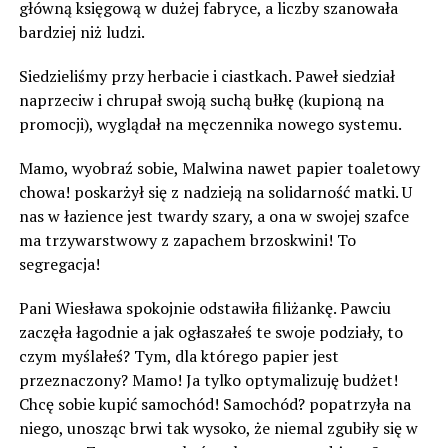
główną księgową w dużej fabryce, a liczby szanowała
bardziej niż ludzi.
Siedzieliśmy przy herbacie i ciastkach. Paweł siedział
naprzeciw i chrupał swoją suchą bułkę (kupioną na
promocji), wyglądał na męczennika nowego systemu.
Mamo, wyobraź sobie, Malwina nawet papier toaletowy
chowa! poskarżył się z nadzieją na solidarność matki. U
nas w łazience jest twardy szary, a ona w swojej szafce
ma trzywarstwowy z zapachem brzoskwini! To
segregacja!
Pani Wiesława spokojnie odstawiła filiżankę. Pawciu
zaczęła łagodnie a jak ogłaszałeś te swoje podziały, to
czym myślałeś? Tym, dla którego papier jest
przeznaczony? Mamo! Ja tylko optymalizuję budżet!
Chcę sobie kupić samochód! Samochód? popatrzyła na
niego, unosząc brwi tak wysoko, że niemal zgubiły się w