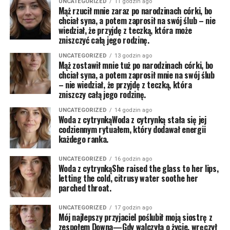
UNCATEGORIZED
11 godzin ago
Mąż rzucił mnie zaraz po narodzinach córki, bo
chciał syna, a potem zaprosił na swój ślub – nie
wiedział, że przyjdę z teczką, która może
zniszczyć całą jego rodzinę.
UNCATEGORIZED
13 godzin ago
Mąż zostawił mnie tuż po narodzinach córki, bo
chciał syna, a potem zaprosił mnie na swój ślub
– nie wiedział, że przyjdę z teczką, która
zniszczy całą jego rodzinę.
UNCATEGORIZED
14 godzin ago
Woda z cytrynkąWoda z cytrynką stała się jej
codziennym rytuałem, który dodawał energii
każdego ranka.
UNCATEGORIZED
16 godzin ago
Woda z cytrynkąShe raised the glass to her lips,
letting the cold, citrusy water soothe her
parched throat.
UNCATEGORIZED
17 godzin ago
Mój najlepszy przyjaciel poślubił moją siostrę z
zespołem Downa—Gdy walczyła o życie, wręczył