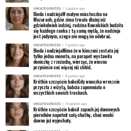
UNCATEGORIZED
5 godzin ago
Bieda i nadziejaW małym miasteczku na
Mazurach, gdzie zima trwała dłużej niż
gdziekolwiek indziej, rodzina Kowalskich budziła
się każdego ranka z tą samą myślą, że nadzieja
jest jedynym, czego nie mogą im odebrać.
UNCATEGORIZED
7 godzin ago
Bieda i nadziejaMimo że w kieszeni została jej
tylko jedna moneta, na parapet wystawiła
doniczkę z rzeżuchą, wierząc, że wiosna
przyniesie coś więcej niż chłód.
UNCATEGORIZED
8 godzin ago
Krótkie szczęście babciGdy wnuczka wreszcie
przyszła z wizytą, babcia zapomniała o
wszystkich swoich troskach.
UNCATEGORIZED
10 godzin ago
Krótkie szczęście babciI zapach jej domowych
pierników napełnił całą chatkę, choć wnuki
dawno już wyjechały.