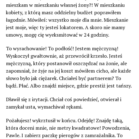
mieszkam w mieszkaniu własnej żony?! W mieszkaniu
kobiety, z którą masz oddzielny budżet poprawiłem
łagodnie. Mówiłeś: wszystko moje dla mnie. Mieszkanie
jest moje, więc ty jesteś lokatorem. A skoro nie mamy
umowy, mogę cię wyeksmitować w 24 godziny.
To wyrachowanie! To podłość! Jestem mężczyzną!
Wyskoczył gwałtownie, aż przewrócił krzesło. Jesteś
mężczyzną, który postanowił oszczędzać na żonie, ale
zapomniał, że żyje na jej koszt mówiłem cicho, ale każde
słowo było jak ciężarek. Chciałeś być partnerem? To
bądź. Płać. Albo znajdź miejsce, gdzie prestiż jest tańszy.
Dławił się z irytacji. Chciał coś powiedzieć, otwierał i
zamykał usta, wymachiwał rękami.
Pożałujesz! wykrztusił w końcu. Odejdę! Znajdę taką,
która doceni mnie, nie metry kwadratowe! Powodzenia,
Pawle. I zabierz paczkę pierogów z zamrażalnika. To