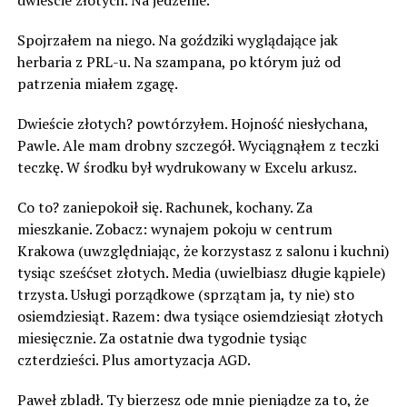
dwieście złotych. Na jedzenie.
Spojrzałem na niego. Na goździki wyglądające jak
herbaria z PRL-u. Na szampana, po którym już od
patrzenia miałem zgagę.
Dwieście złotych? powtórzyłem. Hojność niesłychana,
Pawle. Ale mam drobny szczegół. Wyciągnąłem z teczki
teczkę. W środku był wydrukowany w Excelu arkusz.
Co to? zaniepokoił się. Rachunek, kochany. Za
mieszkanie. Zobacz: wynajem pokoju w centrum
Krakowa (uwzględniając, że korzystasz z salonu i kuchni)
tysiąc sześćset złotych. Media (uwielbiasz długie kąpiele)
trzysta. Usługi porządkowe (sprzątam ja, ty nie) sto
osiemdziesiąt. Razem: dwa tysiące osiemdziesiąt złotych
miesięcznie. Za ostatnie dwa tygodnie tysiąc
czterdzieści. Plus amortyzacja AGD.
Paweł zbladł. Ty bierzesz ode mnie pieniądze za to, że