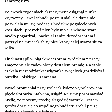
zamrożę uszy.
Po dwóch tygodniach eksperyment osiągnął punkt
krytyczny. Paweł schudł, posmutniał, ale duma nie
pozwalała mu się poddać. Chodził w pogniecionych
koszulach (proszek i płyn były moje, a własne szare
mydło pogardzał), pachniał tanim dezodorantem i
patrzył na mnie jak zbity pies, który dalej uważa się za
wilka.
Finał nastąpił w piątek wieczorem. Wróciłem z pracy
zmęczony, ale zadowolony dostałem premię. Na stole
czekała niespodzianka: wiązanka zwiędłych goździków i
butelka Polskiego Szampana.
Paweł promieniał przy stole jak świeżo wypolerowana
pięciozłotówka. Malwina, usiądź. Musimy porozmawiać.
Myślę, że możemy trochę złagodzić warunki. Jestem
gotów dorzucić do wspólnego budżetu zrobił pauzę