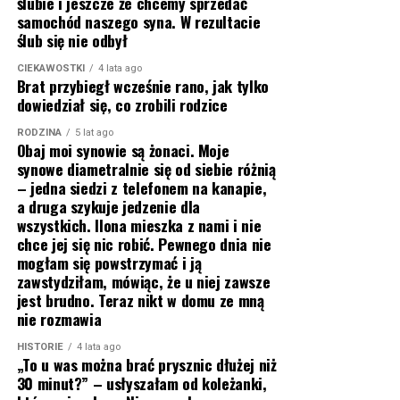
ślubie i jeszcze że chcemy sprzedać
samochód naszego syna. W rezultacie
ślub się nie odbył
CIEKAWOSTKI
4 lata ago
Brat przybiegł wcześnie rano, jak tylko
dowiedział się, co zrobili rodzice
RODZINA
5 lat ago
Obaj moi synowie są żonaci. Moje
synowe diametralnie się od siebie różnią
– jedna siedzi z telefonem na kanapie,
a druga szykuje jedzenie dla
wszystkich. Ilona mieszka z nami i nie
chce jej się nic robić. Pewnego dnia nie
mogłam się powstrzymać i ją
zawstydziłam, mówiąc, że u niej zawsze
jest brudno. Teraz nikt w domu ze mną
nie rozmawia
HISTORIE
4 lata ago
„To u was można brać prysznic dłużej niż
30 minut?” – usłyszałam od koleżanki,