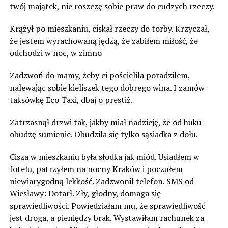
twój majątek, nie roszczę sobie praw do cudzych rzeczy.
Krążył po mieszkaniu, ciskał rzeczy do torby. Krzyczał,
że jestem wyrachowaną jędzą, że zabiłem miłość, że
odchodzi w noc, w zimno
Zadzwoń do mamy, żeby ci pościeliła poradziłem,
nalewając sobie kieliszek tego dobrego wina. I zamów
taksówkę Eco Taxi, dbaj o prestiż.
Zatrzasnął drzwi tak, jakby miał nadzieję, że od huku
obudzę sumienie. Obudziła się tylko sąsiadka z dołu.
Cisza w mieszkaniu była słodka jak miód. Usiadłem w
fotelu, patrzyłem na nocny Kraków i poczułem
niewiarygodną lekkość. Zadzwonił telefon. SMS od
Wiesławy: Dotarł. Zły, głodny, domaga się
sprawiedliwości. Powiedziałam mu, że sprawiedliwość
jest droga, a pieniędzy brak. Wystawiłam rachunek za