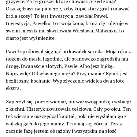
grzywce. Za te grosze, które chowasz przed żoną?
Oszczędzasz na papierze, żeby kupić stary grat i udawać
króla szosy? To jest inwestycja! zawołał Paweł.
Inwestycja, Pawełku, to twoja żona, która cię toleruje w
swoim mieszkaniu skwitowała Wiesława. Malwinko, to
ciasto jest wyśmienite.
Paweł spróbował sięgnąć po kawałek sernika. Moja ręka z
nożem do masła łagodnie, ale stanowczo zagrodziła mu
drogę. Dwanaście złotych, Pawle. Albo jesz bułkę.
Naprawdę? Od własnego męża? Przy mamie? Rynek jest
bezlitosny, kochanie. Wypożyczenie widelca dwa złote
ekstra.
Zaperzył się, poczerwieniał, porwał swoją bułkę i wybiegł
z kuchni. Histeryk skwitowała teściowa. Cały po ojcu. Ten
też wiecznie oszczędzał kapitał, póki nie wysłałam go z
walizką gaci do jego mamy. Trzymaj się, córciu. Teraz
zacznie fazę jestem obrażony i wszystkim na złość