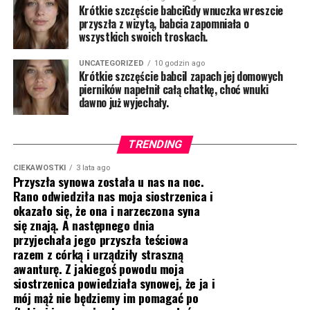
Krótkie szczęście babciGdy wnuczka wreszcie
przyszła z wizytą, babcia zapomniała o
wszystkich swoich troskach.
UNCATEGORIZED
10 godzin ago
Krótkie szczęście babciI zapach jej domowych
pierników napełnił całą chatkę, choć wnuki
dawno już wyjechały.
TRENDING
CIEKAWOSTKI
3 lata ago
Przyszła synowa została u nas na noc.
Rano odwiedziła nas moja siostrzenica i
okazało się, że ona i narzeczona syna
się znają. A następnego dnia
przyjechała jego przyszła teściowa
razem z córką i urządziły straszną
awanturę. Z jakiegoś powodu moja
siostrzenica powiedziała synowej, że ja i
mój mąż nie będziemy im pomagać po