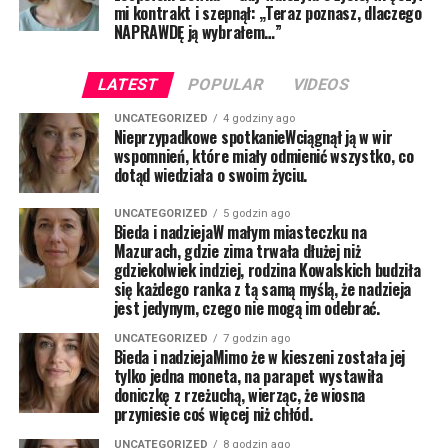
mi kontrakt i szepnął: „Teraz poznasz, dlaczego
NAPRAWDĘ ją wybrałem…”
LATEST
POPULAR
VIDEOS
UNCATEGORIZED
4 godziny ago
Nieprzypadkowe spotkanieWciągnął ją w wir
wspomnień, które miały odmienić wszystko, co
dotąd wiedziała o swoim życiu.
UNCATEGORIZED
5 godzin ago
Bieda i nadziejaW małym miasteczku na
Mazurach, gdzie zima trwała dłużej niż
gdziekolwiek indziej, rodzina Kowalskich budziła
się każdego ranka z tą samą myślą, że nadzieja
jest jedynym, czego nie mogą im odebrać.
UNCATEGORIZED
7 godzin ago
Bieda i nadziejaMimo że w kieszeni została jej
tylko jedna moneta, na parapet wystawiła
doniczkę z rzeżuchą, wierząc, że wiosna
przyniesie coś więcej niż chłód.
UNCATEGORIZED
8 godzin ago