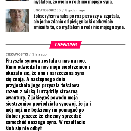
myślałem, że wiem o rodzinie mojego syna.
UNCATEGORIZED
8 godzin ago
Zobaczyłem wnuka po raz pierwszy w szpitalu,
ale jedno zdanie od pielęgniarki całkowicie
zmieniło to, co myślałem o rodzinie mojego syna.
TRENDING
CIEKAWOSTKI
3 lata ago
Przyszła synowa została u nas na noc.
Rano odwiedziła nas moja siostrzenica i
okazało się, że ona i narzeczona syna
się znają. A następnego dnia
przyjechała jego przyszła teściowa
razem z córką i urządziły straszną
awanturę. Z jakiegoś powodu moja
siostrzenica powiedziała synowej, że ja i
mój mąż nie będziemy im pomagać po
ślubie i jeszcze że chcemy sprzedać
samochód naszego syna. W rezultacie
ślub się nie odbył