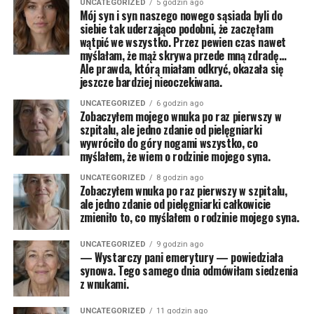
UNCATEGORIZED
5 godzin ago
Mój syn i syn naszego nowego sąsiada byli do
siebie tak uderzająco podobni, że zaczęłam
wątpić we wszystko. Przez pewien czas nawet
myślałam, że mąż skrywa przede mną zdradę…
Ale prawda, którą miałam odkryć, okazała się
jeszcze bardziej nieoczekiwana.
UNCATEGORIZED
6 godzin ago
Zobaczyłem mojego wnuka po raz pierwszy w
szpitalu, ale jedno zdanie od pielęgniarki
wywróciło do góry nogami wszystko, co
myślałem, że wiem o rodzinie mojego syna.
UNCATEGORIZED
8 godzin ago
Zobaczyłem wnuka po raz pierwszy w szpitalu,
ale jedno zdanie od pielęgniarki całkowicie
zmieniło to, co myślałem o rodzinie mojego syna.
UNCATEGORIZED
9 godzin ago
— Wystarczy pani emerytury — powiedziała
synowa. Tego samego dnia odmówiłam siedzenia
z wnukami.
UNCATEGORIZED
11 godzin ago