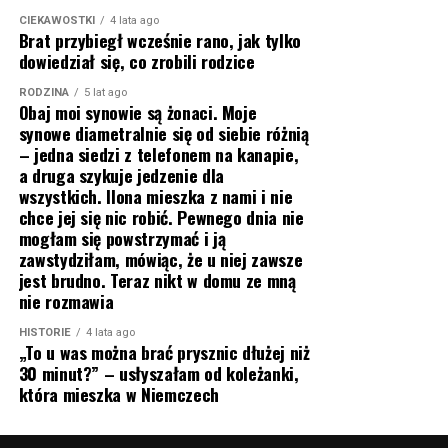
CIEKAWOSTKI
4 lata ago
Brat przybiegł wcześnie rano, jak tylko
dowiedział się, co zrobili rodzice
RODZINA
5 lat ago
Obaj moi synowie są żonaci. Moje
synowe diametralnie się od siebie różnią
– jedna siedzi z telefonem na kanapie,
a druga szykuje jedzenie dla
wszystkich. Ilona mieszka z nami i nie
chce jej się nic robić. Pewnego dnia nie
mogłam się powstrzymać i ją
zawstydziłam, mówiąc, że u niej zawsze
jest brudno. Teraz nikt w domu ze mną
nie rozmawia
HISTORIE
4 lata ago
„To u was można brać prysznic dłużej niż
30 minut?” – usłyszałam od koleżanki,
która mieszka w Niemczech