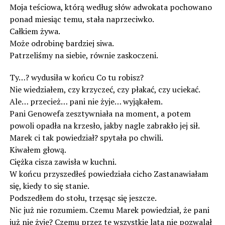
Moja teściowa, którą według słów adwokata pochowano
ponad miesiąc temu, stała naprzeciwko.
Całkiem żywa.
Może odrobinę bardziej siwa.
Patrzeliśmy na siebie, równie zaskoczeni.
Ty…? wydusiła w końcu Co tu robisz?
Nie wiedziałem, czy krzyczeć, czy płakać, czy uciekać.
Ale… przecież… pani nie żyje… wyjąkałem.
Pani Genowefa zesztywniała na moment, a potem
powoli opadła na krzesło, jakby nagle zabrakło jej sił.
Marek ci tak powiedział? spytała po chwili.
Kiwałem głową.
Ciężka cisza zawisła w kuchni.
W końcu przyszedłeś powiedziała cicho Zastanawiałam
się, kiedy to się stanie.
Podszedłem do stołu, trzęsąc się jeszcze.
Nic już nie rozumiem. Czemu Marek powiedział, że pani
już nie żyje? Czemu przez te wszystkie lata nie pozwalał