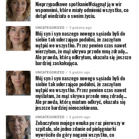
Nieprzypadkowe spotkanieWciągnął ją w wir
wspomnień, które miały odmienić wszystko, co
dotąd wiedziała o swoim życiu.
UNCATEGORIZED
3 godziny ago
Mój syn i syn naszego nowego sąsiada byli do
siebie tak uderzająco podobni, że zaczęłam
wątpić we wszystko. Przez pewien czas nawet
wierzyłam, że mąż ukrywa przede mną zdradę…
Ale prawda, którą odkryłam, okazała się jeszcze
bardziej zaskakująca.
UNCATEGORIZED
5 godzin ago
Mój syn i syn naszego nowego sąsiada byli do
siebie tak uderzająco podobni, że zaczęłam
wątpić we wszystko. Przez pewien czas nawet
myślałam, że mąż skrywa przede mną zdradę…
Ale prawda, którą miałam odkryć, okazała się
jeszcze bardziej nieoczekiwana.
UNCATEGORIZED
6 godzin ago
Zobaczyłem mojego wnuka po raz pierwszy w
szpitalu, ale jedno zdanie od pielęgniarki
wywróciło do góry nogami wszystko, co