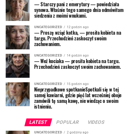
— Starczy pani z emerytury — powiedziała
synowa. Właśnie tego samego dnia odmówiłam
siedzenia z moimi wnukami.
UNCATEGORIZED
12 godzin ago
— Proszę wziąć kotka, — prosiła kobieta na
targu. Przechodzień zaskoczył swoim
zachowaniem.
UNCATEGORIZED
14 godzin ago
— Weź kociaka — prosiła kobieta na targu.
Przechodzień zaskoczył swoim zachowaniem.
UNCATEGORIZED
15 godzin ago
Nieprzypadkowe spotkanieSpotkali się w tej
samej kawiarni, gdzie pięć lat wcześniej oboje
zamówili tę samą kawę, nie wiedząc o swoim
istnieniu.
LATEST
POPULAR
VIDEOS
UNCATEGORIZED
2 godziny ago