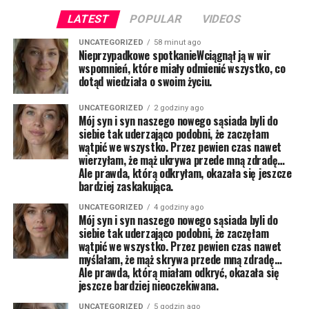
LATEST
POPULAR
VIDEOS
UNCATEGORIZED
58 minut ago
Nieprzypadkowe spotkanieWciągnął ją w wir
wspomnień, które miały odmienić wszystko, co
dotąd wiedziała o swoim życiu.
UNCATEGORIZED
2 godziny ago
Mój syn i syn naszego nowego sąsiada byli do
siebie tak uderzająco podobni, że zaczęłam
wątpić we wszystko. Przez pewien czas nawet
wierzyłam, że mąż ukrywa przede mną zdradę…
Ale prawda, którą odkryłam, okazała się jeszcze
bardziej zaskakująca.
UNCATEGORIZED
4 godziny ago
Mój syn i syn naszego nowego sąsiada byli do
siebie tak uderzająco podobni, że zaczęłam
wątpić we wszystko. Przez pewien czas nawet
myślałam, że mąż skrywa przede mną zdradę…
Ale prawda, którą miałam odkryć, okazała się
jeszcze bardziej nieoczekiwana.
UNCATEGORIZED
5 godzin ago