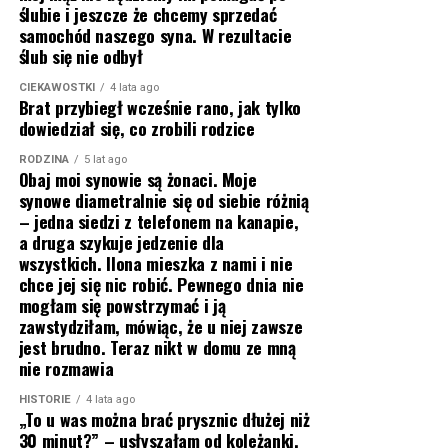
ślubie i jeszcze że chcemy sprzedać
samochód naszego syna. W rezultacie
ślub się nie odbył
CIEKAWOSTKI
4 lata ago
Brat przybiegł wcześnie rano, jak tylko
dowiedział się, co zrobili rodzice
RODZINA
5 lat ago
Obaj moi synowie są żonaci. Moje
synowe diametralnie się od siebie różnią
– jedna siedzi z telefonem na kanapie,
a druga szykuje jedzenie dla
wszystkich. Ilona mieszka z nami i nie
chce jej się nic robić. Pewnego dnia nie
mogłam się powstrzymać i ją
zawstydziłam, mówiąc, że u niej zawsze
jest brudno. Teraz nikt w domu ze mną
nie rozmawia
HISTORIE
4 lata ago
„To u was można brać prysznic dłużej niż
30 minut?” – usłyszałam od koleżanki,