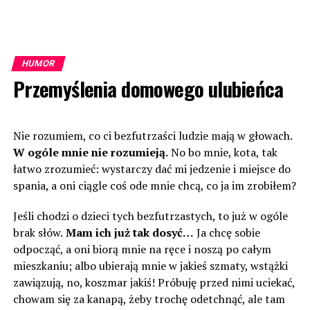
HUMOR
Przemyślenia domowego ulubieńca
Nie rozumiem, co ci bezfutrzaści ludzie mają w głowach.
W ogóle mnie nie rozumieją.
No bo mnie, kota, tak
łatwo zrozumieć: wystarczy dać mi jedzenie i miejsce do
spania, a oni ciągle coś ode mnie chcą, co ja im zrobiłem?
Jeśli chodzi o dzieci tych bezfutrzastych, to już w ogóle
brak słów.
Mam ich już tak dosyć…
Ja chcę sobie
odpocząć, a oni biorą mnie na ręce i noszą po całym
mieszkaniu; albo ubierają mnie w jakieś szmaty, wstążki
zawiązują, no, koszmar jakiś! Próbuję przed nimi uciekać,
chowam się za kanapą, żeby trochę odetchnąć, ale tam