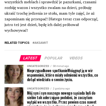
wszystkich meblach i sprawdzić je pazurkami, czasami
rozbiję wazon i wszystko zwalam na dzieci, próbuję
ukraść trochę jedzenia ze stołu, mam tyle zajęć, że aż
zapominam się przespać! Dlatego teraz czas odpocząć,
jutro też jest dzień, będę ich dalej próbował
wychowywać!
RELATED TOPICS:
AKSAMIT
LATEST
POPULAR
VIDEOS
UNCATEGORIZED
58 minut ago
Nieprzypadkowe spotkanieWciągnął ją w wir
wspomnień, które miały odmienić wszystko, co
dotąd wiedziała o swoim życiu.
UNCATEGORIZED
2 godziny ago
Mój syn i syn naszego nowego sąsiada byli do
siebie tak uderzająco podobni, że zaczęłam
wątpić we wszystko. Przez pewien czas nawet