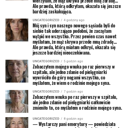
wierzyłam, że mąż ukrywa przede mną zdradę…
Ale prawda, którą odkryłam, okazała się jeszcze
bardziej zaskakująca.
UNCATEGORIZED
4 godziny ago
Mój syn i syn naszego nowego sąsiada byli do
siebie tak uderzająco podobni, że zaczęłam
wątpić we wszystko. Przez pewien czas nawet
myślałam, że mąż skrywa przede mną zdradę…
Ale prawda, którą miałam odkryć, okazała się
jeszcze bardziej nieoczekiwana.
UNCATEGORIZED
5 godzin ago
Zobaczyłem mojego wnuka po raz pierwszy w
szpitalu, ale jedno zdanie od pielęgniarki
wywróciło do góry nogami wszystko, co
myślałem, że wiem o rodzinie mojego syna.
UNCATEGORIZED
7 godzin ago
Zobaczyłem wnuka po raz pierwszy w szpitalu,
ale jedno zdanie od pielęgniarki całkowicie
zmieniło to, co myślałem o rodzinie mojego syna.
UNCATEGORIZED
8 godzin ago
— Wystarczy pani emerytury — powiedziała