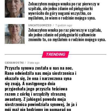
Zobaczyłem mojego wnuka po raz pierwszy w
szpitalu, ale jedno zdanie od pielęgniarki
wywróciło do góry nogami wszystko, co
myślałem, że wiem o rodzinie mojego syna.
UNCATEGORIZED
7 godzin ago
Zobaczyłem wnuka po raz pierwszy w szpitalu,
ale jedno zdanie od pielęgniarki całkowicie
zmieniło to, co myślałem o rodzinie mojego syna.
TRENDING
CIEKAWOSTKI
3 lata ago
Przyszła synowa została u nas na noc.
Rano odwiedziła nas moja siostrzenica i
okazało się, że ona i narzeczona syna
się znają. A następnego dnia
przyjechała jego przyszła teściowa
razem z córką i urządziły straszną
awanturę. Z jakiegoś powodu moja
siostrzenica powiedziała synowej, że ja i
mój mąż nie będziemy im pomagać po