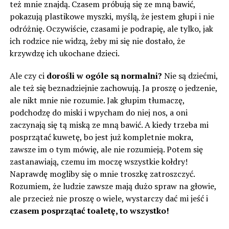
też mnie znajdą. Czasem próbują się ze mną bawić,
pokazują plastikowe myszki, myślą, że jestem głupi i nie
odróżnię. Oczywiście, czasami je podrapię, ale tylko, jak
ich rodzice nie widzą, żeby mi się nie dostało, że
krzywdzę ich ukochane dzieci.
Ale czy ci
dorośli w ogóle są normalni?
Nie są dziećmi,
ale też się beznadziejnie zachowują. Ja proszę o jedzenie,
ale nikt mnie nie rozumie. Jak głupim tłumaczę,
podchodzę do miski i wpycham do niej nos, a oni
zaczynają się tą miską ze mną bawić. A kiedy trzeba mi
posprzątać kuwetę, bo jest już kompletnie mokra,
zawsze im o tym mówię, ale nie rozumieją. Potem się
zastanawiają, czemu im moczę wszystkie kołdry!
Naprawdę mogliby się o mnie troszkę zatroszczyć.
Rozumiem, że ludzie zawsze mają dużo spraw na głowie,
ale przecież nie proszę o wiele, wystarczy dać mi jeść i
czasem posprzątać toaletę, to wszystko!