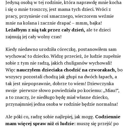
Jedyną osobą w tej rodzinie, która naprawdę mnie kocha
i się o mnie troszczy, jest mama tych dzieci. Wróci z
pracy, przyniesie coś smacznego, wieczorem weźmie
mnie na kolana i zacznie drapać – mmm, bajka!
Leżałbym z nią tak przez cały dzień,
ale te dzieci
zajmują jej cały wolny czas!
Kiedy niedawno urodziła córeczkę, postanowiłem sam
wychować to dziecko. Widzę przecież, że ludzie zupełnie
sobie z tym nie radzą, jakich chuliganów wychowali!
Więc
nauczyłem dzieciaka chodzić na czworakach,
bo
wszyscy pozostali chodzą jak głupi na dwóch łapach, a
tak jest niepoprawnie, dobrze to wiem! Dziewczynka
swoje pierwsze słowo powiedziała po kociemu: „Miau!”,
a to znaczy, że ​​niedługo będę miał własne dziecko,
przynajmniej jedna osoba w rodzinie będzie normalna!
Ale póki co, radzę sobie najlepiej, jak mogę.
Codziennie
mam więcej spraw niż ci ludzie:
muszę się przejść po