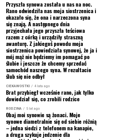
Przyszła synowa została u nas na noc.
Rano odwiedziła nas moja siostrzenica i
okazało się, że ona i narzeczona syna
się znają. A następnego dnia
przyjechała jego przyszła teściowa
razem z córką i urządziły straszną
awanturę. Z jakiegoś powodu moja
siostrzenica powiedziała synowej, że ja i
mój mąż nie będziemy im pomagać po
ślubie i jeszcze że chcemy sprzedać
samochód naszego syna. W rezultacie
ślub się nie odbył
CIEKAWOSTKI
4 lata ago
Brat przybiegł wcześnie rano, jak tylko
dowiedział się, co zrobili rodzice
RODZINA
5 lat ago
Obaj moi synowie są żonaci. Moje
synowe diametralnie się od siebie różnią
– jedna siedzi z telefonem na kanapie,
a druga szykuje jedzenie dla