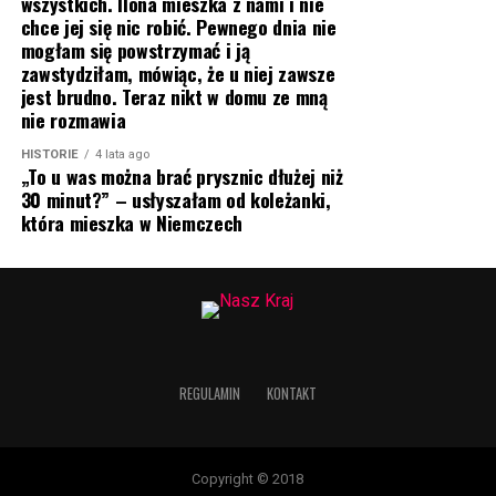
wszystkich. Ilona mieszka z nami i nie
chce jej się nic robić. Pewnego dnia nie
mogłam się powstrzymać i ją
zawstydziłam, mówiąc, że u niej zawsze
jest brudno. Teraz nikt w domu ze mną
nie rozmawia
HISTORIE
4 lata ago
„To u was można brać prysznic dłużej niż
30 minut?” – usłyszałam od koleżanki,
która mieszka w Niemczech
REGULAMIN
KONTAKT
Copyright © 2018