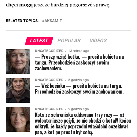
chęci mogą
jeszcze bardziej pogorszyć sprawę.
RELATED TOPICS:
AKSAMIT
LATEST
POPULAR
VIDEOS
UNCATEGORIZED
13 minut ago
— Proszę wziąć kotka, — prosiła kobieta na
targu. Przechodzień zaskoczył swoim
zachowaniem.
UNCATEGORIZED
8 godzin ago
— Weź kociaka — prosiła kobieta na targu.
Przechodzień zaskoczył swoim zachowaniem.
UNCATEGORIZED
9 godzin ago
Kota ze schroniska oddawano trzy razy — aż
wolontariusze pojęli, że nie chodzi o kotaW końcu
odkryli, że każdy poprzedni właściciel oczekiwał
psa, a kot po prostu był sobą.