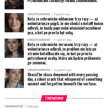
Przechodzień zaskoczył swoim zachowaniem.
UNCATEGORIZED
9 godzin ago
Kota ze schroniska oddawano trzy razy — aż
wolontariusze pojęli, że nie chodzi o kotaW końcu
odkryli, że każdy poprzedni właściciel oczekiwał
psa, a kot po prostu był sobą.
UNCATEGORIZED
11 godzin ago
Kota ze schroniska zwracano trzy razy — aż
wolontariusze odkryli, że problem nie leży po
stronie kotaOkazało się, że kot po prostu
potrzebował osoby, która nie będzie próbowała
go zmieniać.
UNCATEGORIZED
12 godzin ago
SkazaThe skaza deepened with every passing
day, a silent crack that whispered of something
ancient and forgotten beneath the surface.
TRENDING
CIEKAWOSTKI
3 lata ago