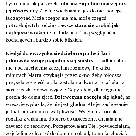
była chuda jak patyczek i
ubrana zupełnie inaczej niż
jej rówieśnicy.
Ale nie wiedziałam, jak do niej podejść,
jak zapytać. Może czegoś nie ma, może czegoś
potrzebuje. Ich rodzina zawsze
stara się zrobić jak
najlepsze wrażenie
na ludziach. Chcą wyglądać na
kochających i bardzo sobie bliskich.
Kiedyś dziewczynka siedziała na podwórku i
pilnowała swojej najmłodszej siostry.
Usiadłam obok
niej i od niechcenia zaczęłam rozmowę. Po kilku
minutach Marta krzyknęła przez okno, żeby młodsza
przyszła coś zjeść, a Ula została na dworze i czekała aż
siostrzyczka znowu wyjdzie. Zapytałam, dlaczego nie
poszła do domu zjeść.
Dziewczyna zaczęła się jąkać,
aż
wreszcie wydusiła, że nie jest głodna. Ale jej zachowanie
jednak budziło moje wątpliwości. Wyjęłam z torebki
rogaliki z wiśniami, dopiero co upieczone, chciałam je
zawieźć do teściowej. Poczęstowałam Ulę i powiedziałam,
że jeżeli nie chce iść do domu na obiad, to może chociaż