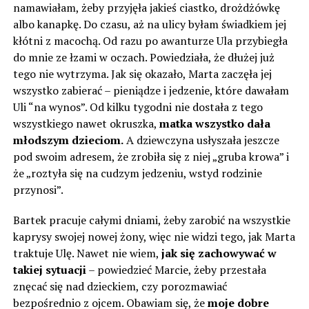
namawiałam, żeby przyjęła jakieś ciastko, drożdżówkę
albo kanapkę. Do czasu, aż na ulicy byłam świadkiem jej
kłótni z macochą. Od razu po awanturze Ula przybiegła
do mnie ze łzami w oczach. Powiedziała, że dłużej już
tego nie wytrzyma. Jak się okazało, Marta zaczęła jej
wszystko zabierać – pieniądze i jedzenie, które dawałam
Uli “na wynos”. Od kilku tygodni nie dostała z tego
wszystkiego nawet okruszka,
matka wszystko dała
młodszym dzieciom.
A dziewczyna usłyszała jeszcze
pod swoim adresem, że zrobiła się z niej „gruba krowa” i
że „roztyła się na cudzym jedzeniu, wstyd rodzinie
przynosi”.
Bartek pracuje całymi dniami, żeby zarobić na wszystkie
kaprysy swojej nowej żony, więc nie widzi tego, jak Marta
traktuje Ulę. Nawet nie wiem,
jak się zachowywać w
takiej sytuacji
– powiedzieć Marcie, żeby przestała
znęcać się nad dzieckiem, czy porozmawiać
bezpośrednio z ojcem. Obawiam się, że
moje dobre