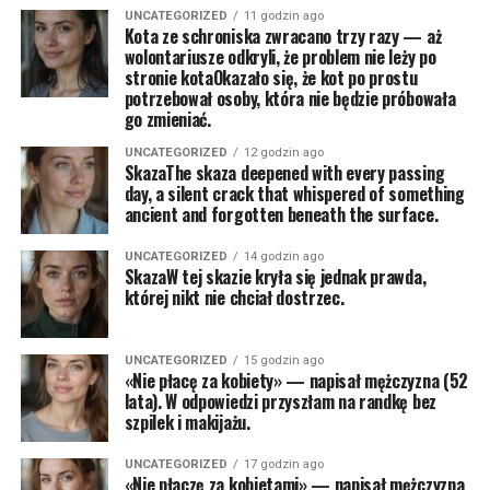
UNCATEGORIZED
11 godzin ago
Kota ze schroniska zwracano trzy razy — aż
wolontariusze odkryli, że problem nie leży po
stronie kotaOkazało się, że kot po prostu
potrzebował osoby, która nie będzie próbowała
go zmieniać.
UNCATEGORIZED
12 godzin ago
SkazaThe skaza deepened with every passing
day, a silent crack that whispered of something
ancient and forgotten beneath the surface.
UNCATEGORIZED
14 godzin ago
SkazaW tej skazie kryła się jednak prawda,
której nikt nie chciał dostrzec.
UNCATEGORIZED
15 godzin ago
«Nie płacę za kobiety» — napisał mężczyzna (52
lata). W odpowiedzi przyszłam na randkę bez
szpilek i makijażu.
UNCATEGORIZED
17 godzin ago
«Nie płaczę za kobietami» — napisał mężczyzna