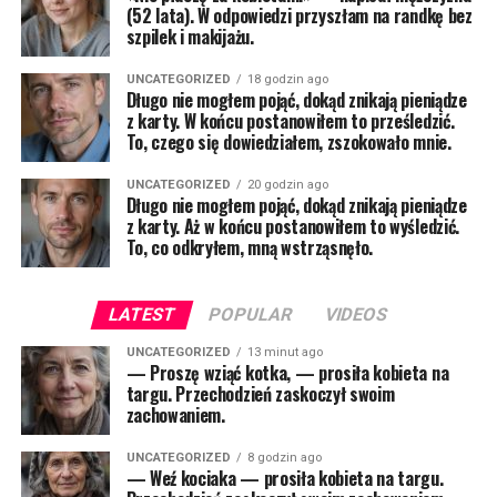
(52 lata). W odpowiedzi przyszłam na randkę bez
szpilek i makijażu.
UNCATEGORIZED
18 godzin ago
Długo nie mogłem pojąć, dokąd znikają pieniądze
z karty. W końcu postanowiłem to prześledzić.
To, czego się dowiedziałem, zszokowało mnie.
UNCATEGORIZED
20 godzin ago
Długo nie mogłem pojąć, dokąd znikają pieniądze
z karty. Aż w końcu postanowiłem to wyśledzić.
To, co odkryłem, mną wstrząsnęło.
LATEST
POPULAR
VIDEOS
UNCATEGORIZED
13 minut ago
— Proszę wziąć kotka, — prosiła kobieta na
targu. Przechodzień zaskoczył swoim
zachowaniem.
UNCATEGORIZED
8 godzin ago
— Weź kociaka — prosiła kobieta na targu.