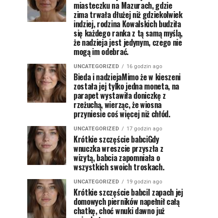
miasteczku na Mazurach, gdzie
zima trwała dłużej niż gdziekolwiek
indziej, rodzina Kowalskich budziła
się każdego ranka z tą samą myślą,
że nadzieja jest jedynym, czego nie
mogą im odebrać.
UNCATEGORIZED
16 godzin ago
Bieda i nadziejaMimo że w kieszeni
została jej tylko jedna moneta, na
parapet wystawiła doniczkę z
rzeżuchą, wierząc, że wiosna
przyniesie coś więcej niż chłód.
UNCATEGORIZED
17 godzin ago
Krótkie szczęście babciGdy
wnuczka wreszcie przyszła z
wizytą, babcia zapomniała o
wszystkich swoich troskach.
UNCATEGORIZED
19 godzin ago
Krótkie szczęście babciI zapach jej
domowych pierników napełnił całą
chatkę, choć wnuki dawno już