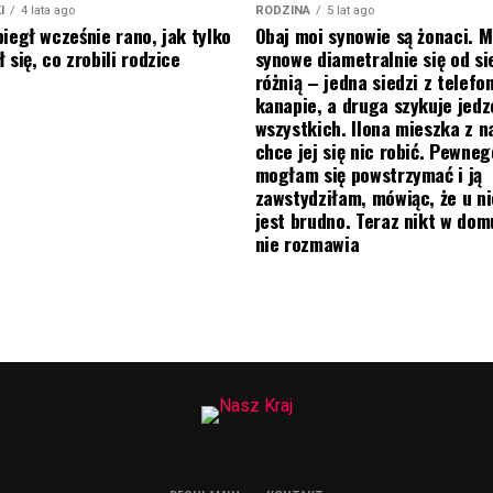
I
4 lata ago
RODZINA
5 lat ago
biegł wcześnie rano, jak tylko
Obaj moi synowie są żonaci. M
 się, co zrobili rodzice
synowe diametralnie się od si
różnią – jedna siedzi z telef
kanapie, a druga szykuje jedz
wszystkich. Ilona mieszka z na
chce jej się nic robić. Pewneg
mogłam się powstrzymać i ją
zawstydziłam, mówiąc, że u ni
jest brudno. Teraz nikt w do
nie rozmawia