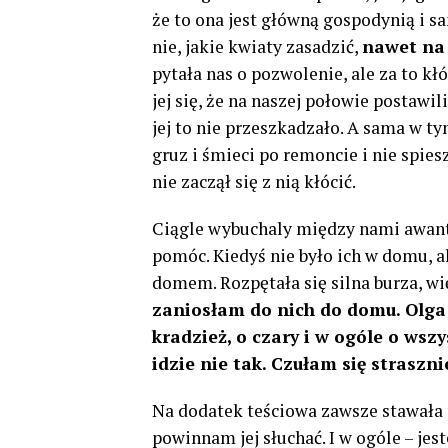
że to ona ​​jest główną gospodynią i
nie, jakie kwiaty zasadzić,
nawet na 
pytała nas o pozwolenie, ale za to kłó
jej się, że na naszej połowie postawi
jej to nie przeszkadzało. A sama w t
gruz i śmieci po remoncie i nie spies
nie zaczął się z nią kłócić.
Ciągle wybuchaly między nami awantu
pomóc. Kiedyś nie było ich w domu, al
domem. Rozpętała się silna burza, wi
zaniosłam do nich do domu. Olga 
kradzież, o czary i w ogóle o wsz
idzie nie tak. Czułam się straszn
Na dodatek teściowa zawsze stawała po 
powinnam jej słuchać. I w ogóle – je