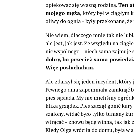
opiekować się własną rodziną.
Ten s
mojego męża,
który był w ciągłym ko
oliwy do ognia – były przekonane, że
Nie wiem, dlaczego mnie tak nie lubi
ale jest, jak jest. Ze względu na cią
nic wspólnego – niech sama zajmuje
dobry, bo przecież sama powiedzi
Więc posłuchałam.
Ale zdarzył się jeden incydent, który
Pewnego dnia zapomniała zamknąć bra
pies sąsiada. My nie mieliśmy ogródk
klika grządek. Pies zaczął gonić kury 
szalony, widać było tylko tumany kur
wtrącać – znowu będę winna, tak jak
Kiedy Olga wróciła do domu, była w s