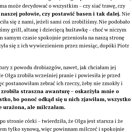
 sama może decydować o wszystkim – czy siać trawę, czy
naszej połowie, czy postawić basen i tak dalej.
Nie
ciła się z nami, jeżeli sami coś zrobiliśmy. Nie podobało
liśmy grill, altanę i dziecięcą huśtawkę – choć w niczym
ym samym czasie spokojnie przeniosła na naszą stronę
zyła się z ich wywiezieniem przez miesiąc, dopóki Piotr
ry z powodu drobiazgów, nawet, jak chciałam jej
e Olga zrobiła wcześniej pranie i powiesiła je przed
ęc postanowiłam zebrać ich rzeczy, żeby nie zmokły i
zrobiła straszna awanturę – oskarżyła mnie o
ystko, bo ponoć odkąd się u nich zjawiłam, wszystko
ie urażona, ale milczałam.
stronie córki – twierdziła, że ​​Olga jest starsza i że
stem tylko synową, więc powinnam milczeć i spokojnie