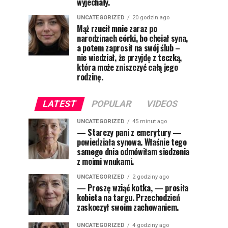
wyjechały.
UNCATEGORIZED
20 godzin ago
Mąż rzucił mnie zaraz po
narodzinach córki, bo chciał syna,
a potem zaprosił na swój ślub –
nie wiedział, że przyjdę z teczką,
która może zniszczyć całą jego
rodzinę.
LATEST
POPULAR
VIDEOS
UNCATEGORIZED
45 minut ago
— Starczy pani z emerytury —
powiedziała synowa. Właśnie tego
samego dnia odmówiłam siedzenia
z moimi wnukami.
UNCATEGORIZED
2 godziny ago
— Proszę wziąć kotka, — prosiła
kobieta na targu. Przechodzień
zaskoczył swoim zachowaniem.
UNCATEGORIZED
4 godziny ago