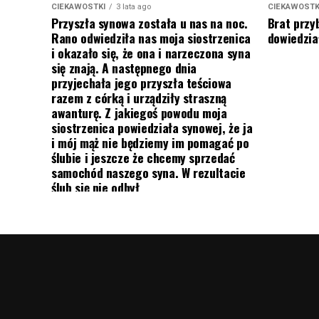
CIEKAWOSTKI
3 lata ago
CIEKAWOSTK
Przyszła synowa została u nas na noc.
Brat przy
Rano odwiedziła nas moja siostrzenica
dowiedział
i okazało się, że ona i narzeczona syna
się znają. A następnego dnia
przyjechała jego przyszła teściowa
razem z córką i urządziły straszną
awanturę. Z jakiegoś powodu moja
siostrzenica powiedziała synowej, że ja
i mój mąż nie będziemy im pomagać po
ślubie i jeszcze że chcemy sprzedać
samochód naszego syna. W rezultacie
ślub się nie odbył