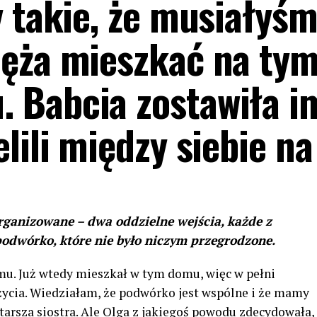
 takie, że musiałyśm
męża mieszkać na ty
 Babcia zostawiła i
lili między siebie na
rganizowane – dwa oddzielne wejścia, każde z
odwórko, które nie było niczym przegrodzone.
emu. Już wtedy mieszkał w tym domu, więc w pełni
ycia. Wiedziałam, że podwórko jest wspólne i że mamy
starsza siostra. Ale Olga z jakiegoś powodu zdecydowała,