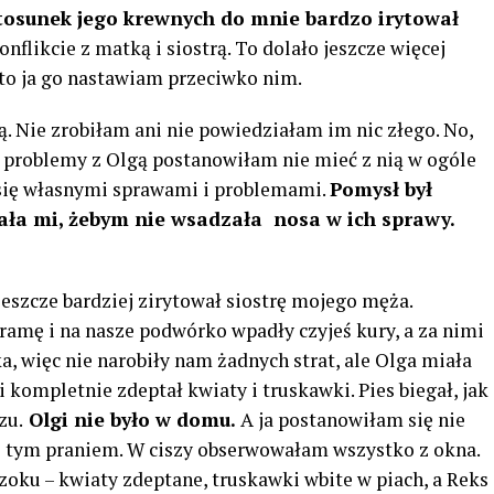
tosunek jego krewnych do mnie bardzo irytował
nflikcie z matką i siostrą. To dolało jeszcze więcej
 to ja go nastawiam przeciwko nim.
ą. Nie zrobiłam ani nie powiedziałam im nic złego. No,
głe problemy z Olgą postanowiłam nie mieć z nią w ogóle
 się własnymi sprawami i problemami.
Pomysł był
ała mi, żebym nie wsadzała nosa w ich sprawy.
 jeszcze bardziej zirytował siostrę mojego męża.
mę i na nasze podwórko wpadły czyjeś kury, a za nimi
a, więc nie narobiły nam żadnych strat, ale Olga miała
i kompletnie zdeptał kwiaty i truskawki. Pies biegał, jak
zu.
Olgi nie było w domu.
A ja postanowiłam się nie
 z tym praniem. W ciszy obserwowałam wszystko z okna.
zoku – kwiaty zdeptane, truskawki wbite w piach, a Reks