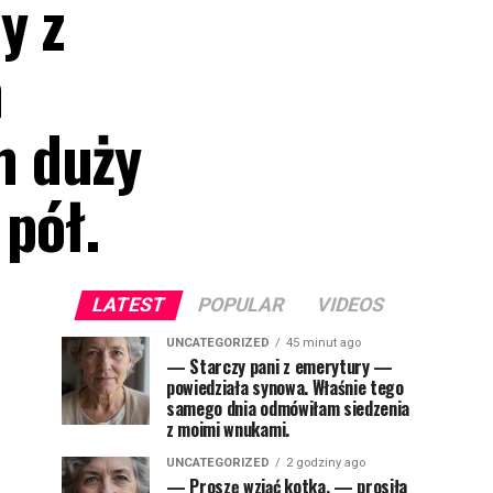
y z
m
m duży
 pół.
LATEST
POPULAR
VIDEOS
UNCATEGORIZED
45 minut ago
— Starczy pani z emerytury —
powiedziała synowa. Właśnie tego
samego dnia odmówiłam siedzenia
z moimi wnukami.
UNCATEGORIZED
2 godziny ago
— Proszę wziąć kotka, — prosiła