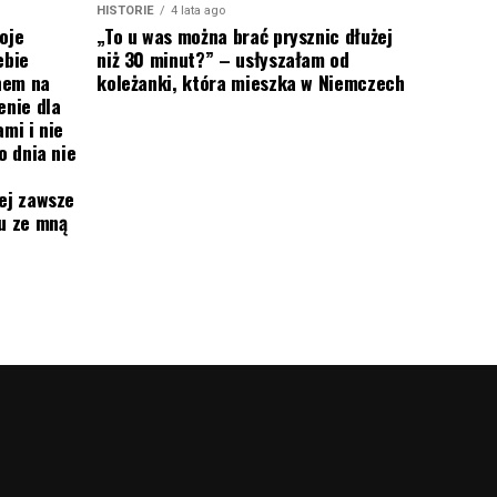
HISTORIE
4 lata ago
oje
„To u was można brać prysznic dłużej
ebie
niż 30 minut?” – usłyszałam od
onem na
koleżanki, która mieszka w Niemczech
enie dla
mi i nie
o dnia nie
ej zawsze
mu ze mną