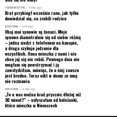
CIEKAWOSTKI
4 lata ago
Brat przybiegł wcześnie rano, jak tylko
dowiedział się, co zrobili rodzice
RODZINA
5 lat ago
Obaj moi synowie są żonaci. Moje
synowe diametralnie się od siebie różnią
– jedna siedzi z telefonem na kanapie,
a druga szykuje jedzenie dla
wszystkich. Ilona mieszka z nami i nie
chce jej się nic robić. Pewnego dnia nie
mogłam się powstrzymać i ją
zawstydziłam, mówiąc, że u niej zawsze
jest brudno. Teraz nikt w domu ze mną
nie rozmawia
HISTORIE
4 lata ago
„To u was można brać prysznic dłużej niż
30 minut?” – usłyszałam od koleżanki,
która mieszka w Niemczech