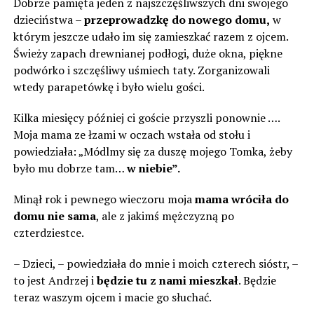
Dobrze pamięta jeden z najszczęśliwszych dni swojego
dzieciństwa –
przeprowadzkę do nowego domu,
w
którym jeszcze udało im się zamieszkać razem z ojcem.
Świeży zapach drewnianej podłogi, duże okna, piękne
podwórko i szczęśliwy uśmiech taty. Zorganizowali
wtedy parapetówkę i było wielu gości.
Kilka miesięcy później ci goście przyszli ponownie ….
Moja mama ze łzami w oczach wstała od stołu i
powiedziała: „Módlmy się za duszę mojego Tomka, żeby
było mu dobrze tam…
w niebie”.
Minął rok i pewnego wieczoru moja
mama wróciła do
domu nie sama
, ale z jakimś mężczyzną po
czterdziestce.
– Dzieci, – powiedziała do mnie i moich czterech sióstr, –
to jest Andrzej i
będzie tu z nami mieszkał
. Będzie
teraz waszym ojcem i macie go słuchać.