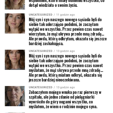
wspomnień, które miały odmienić wszystko, co
dotąd wiedziała o swoim życiu.
UNCATEGORIZED
11 godzin ago
Mój syn i syn naszego nowego sąsiada byli do
siebie tak uderzająco podobni, że zaczęłam
wątpić we wszystko. Przez pewien czas nawet
wierzyłam, że mąż ukrywa przede mną zdradę…
Ale prawda, którą odkryłam, okazała się jeszcze
bardziej zaskakująca.
UNCATEGORIZED
13 godzin ago
Mój syn i syn naszego nowego sąsiada byli do
siebie tak uderzająco podobni, że zaczęłam
wątpić we wszystko. Przez pewien czas nawet
myślałam, że mąż skrywa przede mną zdradę…
Ale prawda, którą miałam odkryć, okazała się
jeszcze bardziej nieoczekiwana.
UNCATEGORIZED
13 godzin ago
Zobaczyłem mojego wnuka po raz pierwszy w
szpitalu, ale jedno zdanie od pielęgniarki
wywróciło do góry nogami wszystko, co
myślałem, że wiem o rodzinie mojego syna.