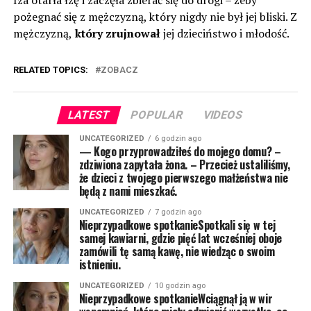
Iza otarła łzę i zaczęła zbierać się do drogi – żeby
pożegnać się z mężczyzną, który nigdy nie był jej bliski. Z
mężczyzną,
który zrujnował
jej dzieciństwo i młodość.
RELATED TOPICS:
ZOBACZ
LATEST
POPULAR
VIDEOS
UNCATEGORIZED
6 godzin ago
— Kogo przyprowadziłeś do mojego domu? –
zdziwiona zapytała żona. – Przecież ustaliliśmy,
że dzieci z twojego pierwszego małżeństwa nie
będą z nami mieszkać.
UNCATEGORIZED
7 godzin ago
Nieprzypadkowe spotkanieSpotkali się w tej
samej kawiarni, gdzie pięć lat wcześniej oboje
zamówili tę samą kawę, nie wiedząc o swoim
istnieniu.
UNCATEGORIZED
10 godzin ago
Nieprzypadkowe spotkanieWciągnął ją w wir