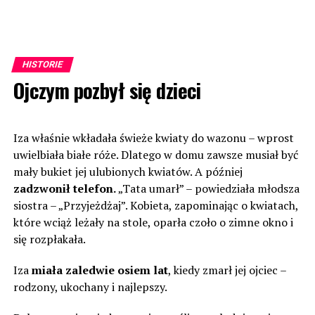
HISTORIE
Ojczym pozbył się dzieci
Iza właśnie wkładała świeże kwiaty do wazonu – wprost
uwielbiała białe róże. Dlatego w domu zawsze musiał być
mały bukiet jej ulubionych kwiatów. A później
zadzwonił telefon.
„Tata umarł” – powiedziała młodsza
siostra – „Przyjeżdżaj”. Kobieta, zapominając o kwiatach,
które wciąż leżały na stole, oparła czoło o zimne okno i
się rozpłakała.
Iza
miała zaledwie osiem lat
, kiedy zmarł jej ojciec –
rodzony, ukochany i najlepszy.