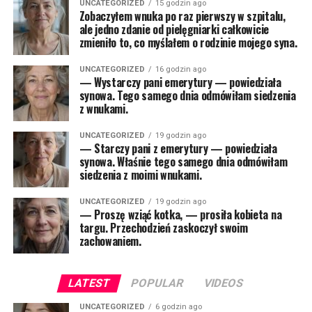
UNCATEGORIZED
15 godzin ago
Zobaczyłem wnuka po raz pierwszy w szpitalu,
ale jedno zdanie od pielęgniarki całkowicie
zmieniło to, co myślałem o rodzinie mojego syna.
UNCATEGORIZED
16 godzin ago
— Wystarczy pani emerytury — powiedziała
synowa. Tego samego dnia odmówiłam siedzenia
z wnukami.
UNCATEGORIZED
19 godzin ago
— Starczy pani z emerytury — powiedziała
synowa. Właśnie tego samego dnia odmówiłam
siedzenia z moimi wnukami.
UNCATEGORIZED
19 godzin ago
— Proszę wziąć kotka, — prosiła kobieta na
targu. Przechodzień zaskoczył swoim
zachowaniem.
LATEST
POPULAR
VIDEOS
UNCATEGORIZED
6 godzin ago