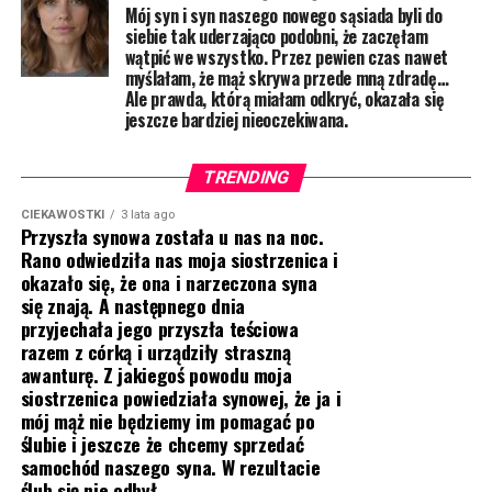
Mój syn i syn naszego nowego sąsiada byli do
siebie tak uderzająco podobni, że zaczęłam
wątpić we wszystko. Przez pewien czas nawet
myślałam, że mąż skrywa przede mną zdradę…
Ale prawda, którą miałam odkryć, okazała się
jeszcze bardziej nieoczekiwana.
TRENDING
CIEKAWOSTKI
3 lata ago
Przyszła synowa została u nas na noc.
Rano odwiedziła nas moja siostrzenica i
okazało się, że ona i narzeczona syna
się znają. A następnego dnia
przyjechała jego przyszła teściowa
razem z córką i urządziły straszną
awanturę. Z jakiegoś powodu moja
siostrzenica powiedziała synowej, że ja i
mój mąż nie będziemy im pomagać po
ślubie i jeszcze że chcemy sprzedać
samochód naszego syna. W rezultacie
ślub się nie odbył