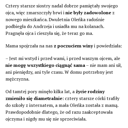
Cztery starsze siostry nadal dobrze pamiętały swojego
ojca, więc zmarszczyły brwi i
nie były zadowolone
z
nowego mieszkańca. Dwuletnia Oleńka radośnie
podbiegła do Andrzeja i usiadła mu na kolanach.
Pragnęła ojca i cieszyła się, że teraz go ma.
Mama spojrzała na nas
z poczuciem winy
i powiedziała:
– Jest mi wstyd i przed wami, i przed waszym ojcem, ale
nie mogę wszystkiego ciągnąć sama
– nie mam ani sił,
ani pieniędzy, ani tyle czasu. W domu potrzebny jest
mężczyzna.
Od tamtej pory minęło kilka lat, a
życie rodziny
zmieniło się diametralnie:
cztery starsze córki trafiły
do szkoły z ​​internatem, a mała Oleńka została z mamą.
Prawdopodobnie dlatego, że od razu zaakceptowała
ojczyma i nigdy mu się nie sprzeciwiała.