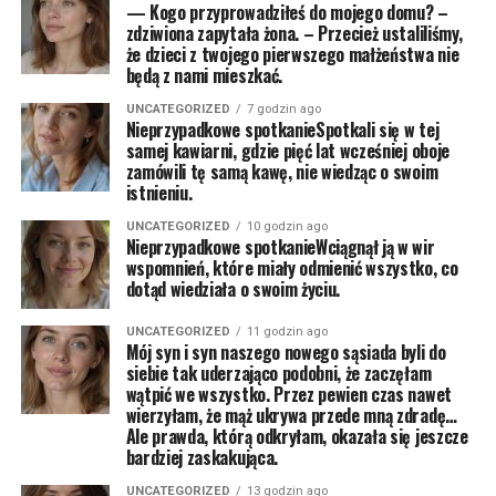
— Kogo przyprowadziłeś do mojego domu? –
zdziwiona zapytała żona. – Przecież ustaliliśmy,
że dzieci z twojego pierwszego małżeństwa nie
będą z nami mieszkać.
UNCATEGORIZED
7 godzin ago
Nieprzypadkowe spotkanieSpotkali się w tej
samej kawiarni, gdzie pięć lat wcześniej oboje
zamówili tę samą kawę, nie wiedząc o swoim
istnieniu.
UNCATEGORIZED
10 godzin ago
Nieprzypadkowe spotkanieWciągnął ją w wir
wspomnień, które miały odmienić wszystko, co
dotąd wiedziała o swoim życiu.
UNCATEGORIZED
11 godzin ago
Mój syn i syn naszego nowego sąsiada byli do
siebie tak uderzająco podobni, że zaczęłam
wątpić we wszystko. Przez pewien czas nawet
wierzyłam, że mąż ukrywa przede mną zdradę…
Ale prawda, którą odkryłam, okazała się jeszcze
bardziej zaskakująca.
UNCATEGORIZED
13 godzin ago