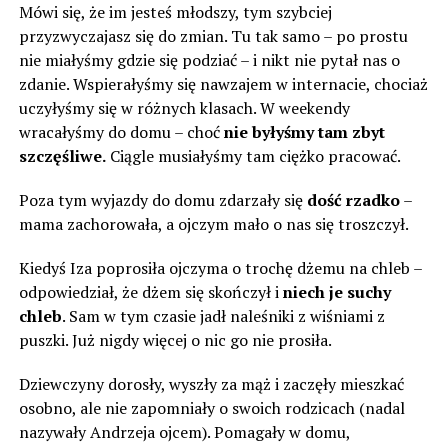
Mówi się, że im jesteś młodszy, tym szybciej
przyzwyczajasz się do zmian. Tu tak samo – po prostu
nie miałyśmy gdzie się podziać – i nikt nie pytał nas o
zdanie. Wspierałyśmy się nawzajem w internacie, chociaż
uczyłyśmy się w różnych klasach. W weekendy
wracałyśmy do domu – choć
nie byłyśmy tam zbyt
szczęśliwe.
Ciągle musiałyśmy tam ciężko pracować.
Poza tym wyjazdy do domu zdarzały się
dość rzadko
–
mama zachorowała, a ojczym mało o nas się troszczył.
Kiedyś Iza poprosiła ojczyma o trochę dżemu na chleb –
odpowiedział, że dżem się skończył i
niech je suchy
chleb
. Sam w tym czasie jadł naleśniki z wiśniami z
puszki. Już nigdy więcej o nic go nie prosiła.
Dziewczyny dorosły, wyszły za mąż i zaczęły mieszkać
osobno, ale nie zapomniały o swoich rodzicach (nadal
nazywały Andrzeja ojcem). Pomagały w domu,