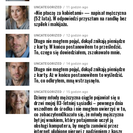
UNCATEGORIZED
11 godzin ago
«Nie płaczę za kobietami» — napisał mężczyzna
(52 lata). W odpowiedzi przyszłam na randkę bez
szpilek i makijażu.
UNCATEGORIZED
12 godzin ago
Długo nie mogłem pojąć, dokąd znikają pieniądze
z karty. W końcu postanowiłem to prześledzić.
To, czego się dowiedziałem, zszokowało mnie.
UNCATEGORIZED
14 godzin ago
Długo nie mogłem pojąć, dokąd znikają pieniądze
z karty. Aż w końcu postanowiłem to wyśledzić.
To, co odkryłem, mną wstrząsnęło.
UNCATEGORIZED
15 godzin ago
Dziwny młody mężczyzna ciągle pojawiał się u
drzwi mojej 83-letniej sąsiadki – pewnego dnia
wszedłem do środka i nie mogłem uwierzyć w to,
co zobaczyłemOkazało się, że młody mężczyzna
był jej wnukiem, który potajemnie uczył ją
obsługi komputera, by mogła zamówić przez
internet ulubione pierogi z nadzieniem z kaszy