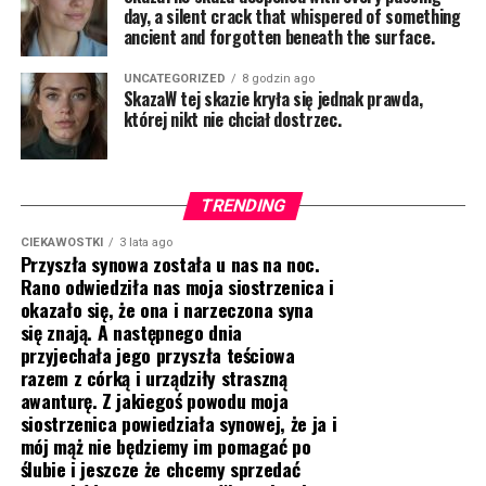
day, a silent crack that whispered of something
ancient and forgotten beneath the surface.
UNCATEGORIZED
8 godzin ago
SkazaW tej skazie kryła się jednak prawda,
której nikt nie chciał dostrzec.
TRENDING
CIEKAWOSTKI
3 lata ago
Przyszła synowa została u nas na noc.
Rano odwiedziła nas moja siostrzenica i
okazało się, że ona i narzeczona syna
się znają. A następnego dnia
przyjechała jego przyszła teściowa
razem z córką i urządziły straszną
awanturę. Z jakiegoś powodu moja
siostrzenica powiedziała synowej, że ja i
mój mąż nie będziemy im pomagać po
ślubie i jeszcze że chcemy sprzedać