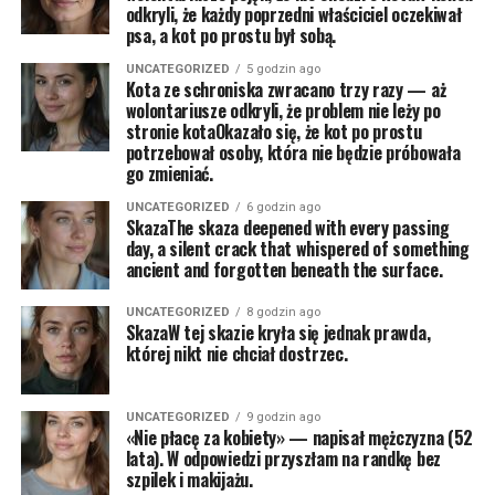
odkryli, że każdy poprzedni właściciel oczekiwał
psa, a kot po prostu był sobą.
UNCATEGORIZED
5 godzin ago
Kota ze schroniska zwracano trzy razy — aż
wolontariusze odkryli, że problem nie leży po
stronie kotaOkazało się, że kot po prostu
potrzebował osoby, która nie będzie próbowała
go zmieniać.
UNCATEGORIZED
6 godzin ago
SkazaThe skaza deepened with every passing
day, a silent crack that whispered of something
ancient and forgotten beneath the surface.
UNCATEGORIZED
8 godzin ago
SkazaW tej skazie kryła się jednak prawda,
której nikt nie chciał dostrzec.
UNCATEGORIZED
9 godzin ago
«Nie płacę za kobiety» — napisał mężczyzna (52
lata). W odpowiedzi przyszłam na randkę bez
szpilek i makijażu.