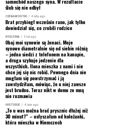
samochód naszego syna. W rezultacie
ślub się nie odbył
CIEKAWOSTKI
4 lata ago
Brat przybiegł wcześnie rano, jak tylko
dowiedział się, co zrobili rodzice
RODZINA
5 lat ago
Obaj moi synowie są żonaci. Moje
synowe diametralnie się od siebie różnią
– jedna siedzi z telefonem na kanapie,
a druga szykuje jedzenie dla
wszystkich. Ilona mieszka z nami i nie
chce jej się nic robić. Pewnego dnia nie
mogłam się powstrzymać i ją
zawstydziłam, mówiąc, że u niej zawsze
jest brudno. Teraz nikt w domu ze mną
nie rozmawia
HISTORIE
4 lata ago
„To u was można brać prysznic dłużej niż
30 minut?” – usłyszałam od koleżanki,
która mieszka w Niemczech