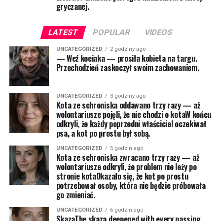
gryczanej.
LATEST
POPULAR
VIDEOS
UNCATEGORIZED
2 godziny ago
— Weź kociaka — prosiła kobieta na targu.
Przechodzień zaskoczył swoim zachowaniem.
UNCATEGORIZED
3 godziny ago
Kota ze schroniska oddawano trzy razy — aż
wolontariusze pojęli, że nie chodzi o kotaW końcu
odkryli, że każdy poprzedni właściciel oczekiwał
psa, a kot po prostu był sobą.
UNCATEGORIZED
5 godzin ago
Kota ze schroniska zwracano trzy razy — aż
wolontariusze odkryli, że problem nie leży po
stronie kotaOkazało się, że kot po prostu
potrzebował osoby, która nie będzie próbowała
go zmieniać.
UNCATEGORIZED
6 godzin ago
SkazaThe skaza deepened with every passing