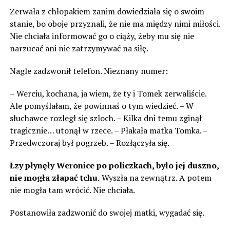
Zerwała z chłopakiem zanim dowiedziała się o swoim
stanie, bo oboje przyznali, że nie ma między nimi miłości.
Nie chciała informować go o ciąży, żeby mu się nie
narzucać ani nie zatrzymywać na siłę.
Nagle zadzwonił telefon. Nieznany numer:
– Werciu, kochana, ja wiem, że ty i Tomek zerwaliście.
Ale pomyślałam, że powinnaś o tym wiedzieć. – W
słuchawce rozległ się szloch. – Kilka dni temu zginął
tragicznie… utonął w rzece. – Płakała matka Tomka. –
Przedwczoraj był pogrzeb. – Rozłączyła się.
Łzy płynęły Weronice po policzkach, było jej duszno,
nie mogła złapać tchu.
Wyszła na zewnątrz. A potem
nie mogła tam wrócić. Nie chciała.
Postanowiła zadzwonić do swojej matki, wygadać się.