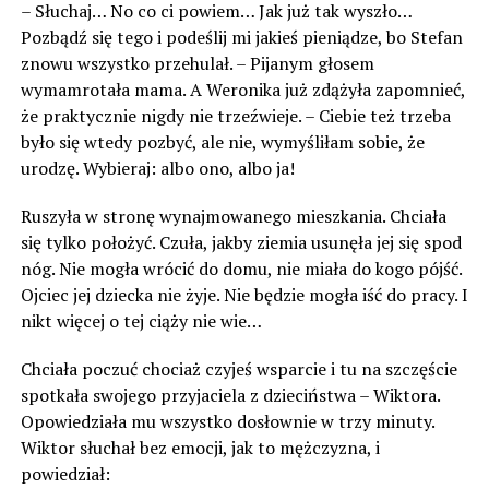
– Słuchaj… No co ci powiem… Jak już tak wyszło…
Pozbądź się tego i podeślij mi jakieś pieniądze, bo Stefan
znowu wszystko przehulał. – Pijanym głosem
wymamrotała mama. A Weronika już zdążyła zapomnieć,
że ​​praktycznie nigdy nie trzeźwieje. – Ciebie też trzeba
było się wtedy pozbyć, ale nie, wymyśliłam sobie, że
urodzę. Wybieraj: albo ono, albo ja!
Ruszyła w stronę wynajmowanego mieszkania. Chciała
się tylko położyć. Czuła, jakby ziemia usunęła jej się spod
nóg. Nie mogła wrócić do domu, nie miała do kogo pójść.
Ojciec jej dziecka nie żyje. Nie będzie mogła iść do pracy. I
nikt więcej o tej ciąży nie wie…
Chciała poczuć chociaż czyjeś wsparcie i tu na szczęście
spotkała swojego przyjaciela z dzieciństwa – Wiktora.
Opowiedziała mu wszystko dosłownie w trzy minuty.
Wiktor słuchał bez emocji, jak to mężczyzna, i
powiedział: