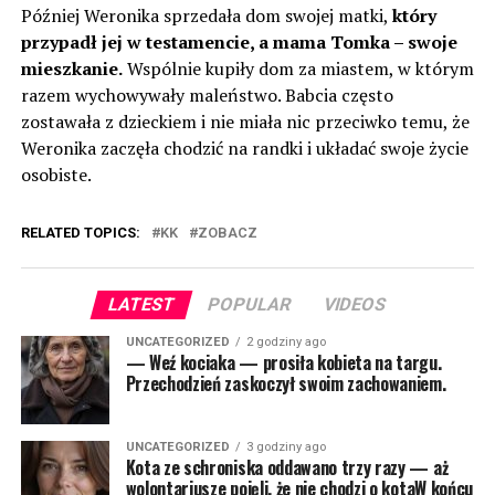
Później Weronika sprzedała dom swojej matki,
który
przypadł jej w testamencie, a mama Tomka – swoje
mieszkanie.
Wspólnie kupiły dom za miastem, w którym
razem wychowywały maleństwo. Babcia często
zostawała z dzieckiem i nie miała nic przeciwko temu, że
Weronika zaczęła chodzić na randki i układać swoje życie
osobiste.
RELATED TOPICS:
KK
ZOBACZ
LATEST
POPULAR
VIDEOS
UNCATEGORIZED
2 godziny ago
— Weź kociaka — prosiła kobieta na targu.
Przechodzień zaskoczył swoim zachowaniem.
UNCATEGORIZED
3 godziny ago
Kota ze schroniska oddawano trzy razy — aż
wolontariusze pojęli, że nie chodzi o kotaW końcu