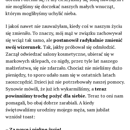
nie mogliśmy się doczekać naszych małych wnucząt,
którym moglibyśmy uchylić nieba.
I jakoś nawet nie zauważyłam, kiedy coś w naszym życiu
się zmieniło. To znaczy, mój mąż w związku zachowywał
się wciąż tak samo, ale
postanowił radykalnie zmienić
swój wizerunek.
Tak, jakby próbował się odmłodzić.
Zaczął odwiedzać salony kosmetyczne, ubierać się w
markowych sklepach, co nigdy, przez tyle lat naszego
małżeństwa, się nie zdarzało. Chociaż nie mieliśmy dużo
pieniędzy, to sporo udało nam się w ostatnich latach
zaoszczędzić. Dzieci już nie potrzebowały naszej pomocy.
Synowie mówili, że już ich wykarmiliśmy, a
teraz
powinniśmy trochę pożyć dla siebie.
Teraz to oni nam
pomagali, bo obaj dobrze zarabiali. A kiedy
świętowaliśmy urodziny mojego męża, sam jubilat
wzniósł toast:
– Za nowe i piękne życie!