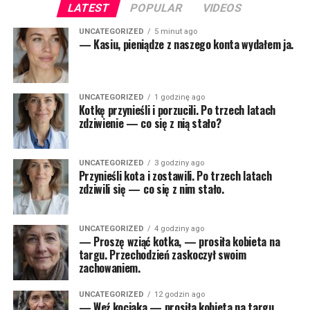
LATEST
POPULAR
VIDEOS
UNCATEGORIZED
5 minut ago
— Kasiu, pieniądze z naszego konta wydałem ja.
UNCATEGORIZED
1 godzinę ago
Kotkę przynieśli i porzucili. Po trzech latach
zdziwienie — co się z nią stało?
UNCATEGORIZED
3 godziny ago
Przynieśli kota i zostawili. Po trzech latach
zdziwili się — co się z nim stało.
UNCATEGORIZED
4 godziny ago
— Proszę wziąć kotka, — prosiła kobieta na
targu. Przechodzień zaskoczył swoim
zachowaniem.
UNCATEGORIZED
12 godzin ago
— Weź kociaka — prosiła kobieta na targu.