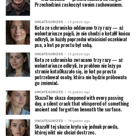
Przechodzień zaskoczył swoim zachowaniem.
UNCATEGORIZED
13 godzin ago
Kota ze schroniska oddawano trzy razy — aż
wolontariusze pojęli, że nie chodzi o kotaW końcu
odkryli, że każdy poprzedni właściciel oczekiwał
psa, a kot po prostu był sobą.
UNCATEGORIZED
15 godzin ago
Kota ze schroniska zwracano trzy razy — aż
wolontariusze odkryli, że problem nie leży po
stronie kotaOkazało się, że kot po prostu
potrzebował osoby, która nie będzie próbowała
go zmieniać.
UNCATEGORIZED
16 godzin ago
SkazaThe skaza deepened with every passing
day, a silent crack that whispered of something
ancient and forgotten beneath the surface.
UNCATEGORIZED
18 godzin ago
SkazaW tej skazie kryła się jednak prawda,
której nikt nie chciał dostrzec.