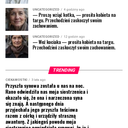
UNCATEGORIZED
4 godziny ago
— Proszę wziąć kotka, — prosiła kobieta na
targu. Przechodzień zaskoczył swoim
zachowaniem.
UNCATEGORIZED
12 godzin ago
— Weź kociaka — prosiła kobieta na targu.
Przechodzień zaskoczył swoim zachowaniem.
TRENDING
CIEKAWOSTKI
3 lata ago
Przyszła synowa została u nas na noc.
Rano odwiedziła nas moja siostrzenica i
okazało się, że ona i narzeczona syna
się znają. A następnego dnia
przyjechała jego przyszła teściowa
razem z córką i urządziły straszną
awanturę. Z jakiegoś powodu moja
siostrzenica powiedziała synowej, że ja i