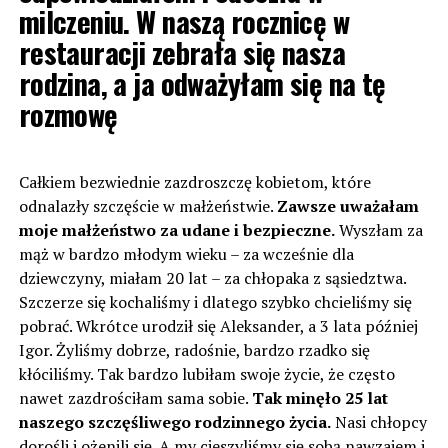
milczeniu. W naszą rocznicę w
restauracji zebrała się nasza
rodzina, a ja odważyłam się na tę
rozmowę
Całkiem bezwiednie zazdroszczę kobietom, które
odnalazły szczęście w małżeństwie.
Zawsze uważałam
moje małżeństwo za udane i bezpieczne.
Wyszłam za
mąż w bardzo młodym wieku – za wcześnie dla
dziewczyny, miałam 20 lat – za chłopaka z sąsiedztwa.
Szczerze się kochaliśmy i dlatego szybko chcieliśmy się
pobrać. Wkrótce urodził się Aleksander, a 3 lata później
Igor. Żyliśmy dobrze, radośnie, bardzo rzadko się
kłóciliśmy. Tak bardzo lubiłam swoje życie, że często
nawet zazdrościłam sama sobie.
Tak minęło 25 lat
naszego szczęśliwego rodzinnego życia.
Nasi chłopcy
dorośli i ożenili się. A my cieszyliśmy się sobą nawzajem i