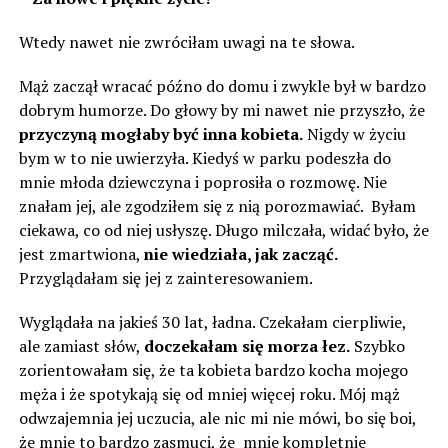
Wtedy nawet nie zwróciłam uwagi na te słowa.
Mąż zaczął wracać późno do domu i zwykle był w bardzo
dobrym humorze. Do głowy by mi nawet nie przyszło, że
przyczyną mogłaby być inna kobieta.
Nigdy w życiu
bym w to nie uwierzyła. Kiedyś w parku podeszła do
mnie młoda dziewczyna i poprosiła o rozmowę. Nie
znałam jej, ale zgodziłem się z nią porozmawiać. Byłam
ciekawa, co od niej usłyszę. Długo milczała, widać było, że
jest zmartwiona,
nie wiedziała, jak zacząć.
Przyglądałam się jej z zainteresowaniem.
Wyglądała na jakieś 30 lat, ładna. Czekałam cierpliwie,
ale zamiast słów,
doczekałam się morza łez.
Szybko
zorientowałam się, że ta kobieta bardzo kocha mojego
męża i że spotykają się od mniej więcej roku. Mój mąż
odwzajemnia jej uczucia, ale nic mi nie mówi, bo się boi,
że mnie to bardzo zasmuci, że ​​ mnie kompletnie