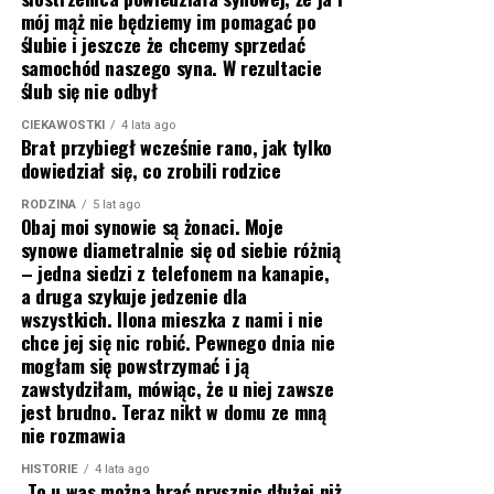
mój mąż nie będziemy im pomagać po
ślubie i jeszcze że chcemy sprzedać
samochód naszego syna. W rezultacie
ślub się nie odbył
CIEKAWOSTKI
4 lata ago
Brat przybiegł wcześnie rano, jak tylko
dowiedział się, co zrobili rodzice
RODZINA
5 lat ago
Obaj moi synowie są żonaci. Moje
synowe diametralnie się od siebie różnią
– jedna siedzi z telefonem na kanapie,
a druga szykuje jedzenie dla
wszystkich. Ilona mieszka z nami i nie
chce jej się nic robić. Pewnego dnia nie
mogłam się powstrzymać i ją
zawstydziłam, mówiąc, że u niej zawsze
jest brudno. Teraz nikt w domu ze mną
nie rozmawia
HISTORIE
4 lata ago
„To u was można brać prysznic dłużej niż