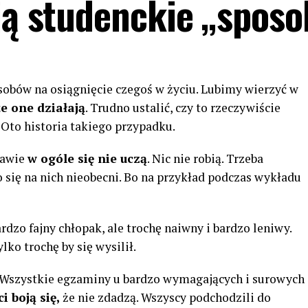
ają studenckie „sposo
obów na osiągnięcie czegoś w życiu. Lubimy wierzyć w
że one działają
. Trudno ustalić, czy to rzeczywiście
 Oto historia takiego przypadku.
rawie
w ogóle się nie uczą
. Nic nie robią. Trzeba
sto się na nich nieobecni. Bo na przykład podczas wykładu
rdzo fajny chłopak, ale trochę naiwny i bardzo leniwy.
tylko trochę by się wysilił.
a. Wszystkie egzaminy u bardzo wymagających i surowych
i boją się,
że nie zdadzą. Wszyscy podchodzili do