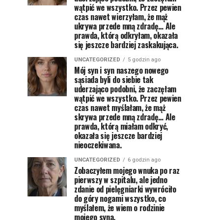
wątpić we wszystko. Przez pewien
czas nawet wierzyłam, że mąż
ukrywa przede mną zdradę… Ale
prawda, którą odkryłam, okazała
się jeszcze bardziej zaskakująca.
UNCATEGORIZED
5 godzin ago
Mój syn i syn naszego nowego
sąsiada byli do siebie tak
uderzająco podobni, że zaczęłam
wątpić we wszystko. Przez pewien
czas nawet myślałam, że mąż
skrywa przede mną zdradę… Ale
prawda, którą miałam odkryć,
okazała się jeszcze bardziej
nieoczekiwana.
UNCATEGORIZED
6 godzin ago
Zobaczyłem mojego wnuka po raz
pierwszy w szpitalu, ale jedno
zdanie od pielęgniarki wywróciło
do góry nogami wszystko, co
myślałem, że wiem o rodzinie
mojego syna.