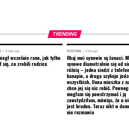
TRENDING
I
4 lata ago
RODZINA
5 lat ago
biegł wcześnie rano, jak tylko
Obaj moi synowie są żonaci. M
 się, co zrobili rodzice
synowe diametralnie się od si
różnią – jedna siedzi z telef
kanapie, a druga szykuje jedz
wszystkich. Ilona mieszka z na
chce jej się nic robić. Pewneg
mogłam się powstrzymać i ją
zawstydziłam, mówiąc, że u ni
jest brudno. Teraz nikt w do
nie rozmawia