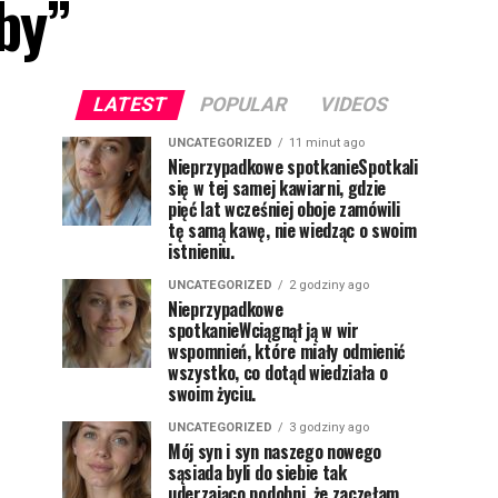
by”
LATEST
POPULAR
VIDEOS
UNCATEGORIZED
11 minut ago
Nieprzypadkowe spotkanieSpotkali
się w tej samej kawiarni, gdzie
pięć lat wcześniej oboje zamówili
tę samą kawę, nie wiedząc o swoim
istnieniu.
UNCATEGORIZED
2 godziny ago
Nieprzypadkowe
spotkanieWciągnął ją w wir
wspomnień, które miały odmienić
wszystko, co dotąd wiedziała o
swoim życiu.
UNCATEGORIZED
3 godziny ago
Mój syn i syn naszego nowego
sąsiada byli do siebie tak
uderzająco podobni, że zaczęłam