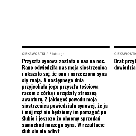
CIEKAWOSTKI
3 lata ago
CIEKAWOSTK
Przyszła synowa została u nas na noc.
Brat przy
Rano odwiedziła nas moja siostrzenica
dowiedział
i okazało się, że ona i narzeczona syna
się znają. A następnego dnia
przyjechała jego przyszła teściowa
razem z córką i urządziły straszną
awanturę. Z jakiegoś powodu moja
siostrzenica powiedziała synowej, że ja
i mój mąż nie będziemy im pomagać po
ślubie i jeszcze że chcemy sprzedać
samochód naszego syna. W rezultacie
ślub się nie odbył