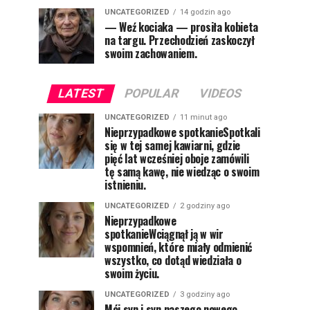
UNCATEGORIZED
14 godzin ago
— Weź kociaka — prosiła kobieta
na targu. Przechodzień zaskoczył
swoim zachowaniem.
LATEST
POPULAR
VIDEOS
UNCATEGORIZED
11 minut ago
Nieprzypadkowe spotkanieSpotkali
się w tej samej kawiarni, gdzie
pięć lat wcześniej oboje zamówili
tę samą kawę, nie wiedząc o swoim
istnieniu.
UNCATEGORIZED
2 godziny ago
Nieprzypadkowe
spotkanieWciągnął ją w wir
wspomnień, które miały odmienić
wszystko, co dotąd wiedziała o
swoim życiu.
UNCATEGORIZED
3 godziny ago
Mój syn i syn naszego nowego