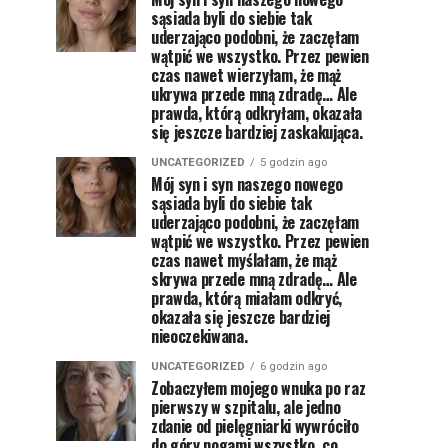
sąsiada byli do siebie tak
uderzająco podobni, że zaczęłam
wątpić we wszystko. Przez pewien
czas nawet wierzyłam, że mąż
ukrywa przede mną zdradę… Ale
prawda, którą odkryłam, okazała
się jeszcze bardziej zaskakująca.
UNCATEGORIZED
5 godzin ago
Mój syn i syn naszego nowego
sąsiada byli do siebie tak
uderzająco podobni, że zaczęłam
wątpić we wszystko. Przez pewien
czas nawet myślałam, że mąż
skrywa przede mną zdradę… Ale
prawda, którą miałam odkryć,
okazała się jeszcze bardziej
nieoczekiwana.
UNCATEGORIZED
6 godzin ago
Zobaczyłem mojego wnuka po raz
pierwszy w szpitalu, ale jedno
zdanie od pielęgniarki wywróciło
do góry nogami wszystko, co