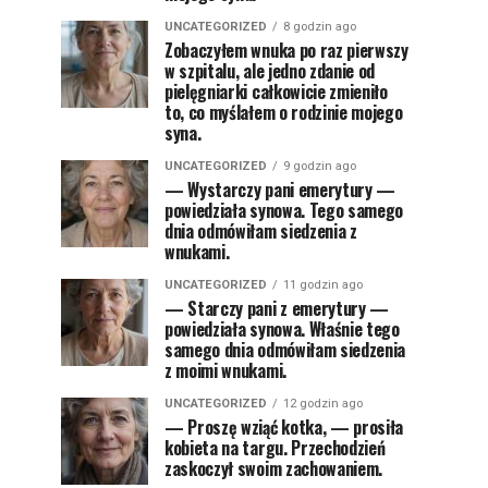
UNCATEGORIZED
8 godzin ago
Zobaczyłem wnuka po raz pierwszy
w szpitalu, ale jedno zdanie od
pielęgniarki całkowicie zmieniło
to, co myślałem o rodzinie mojego
syna.
UNCATEGORIZED
9 godzin ago
— Wystarczy pani emerytury —
powiedziała synowa. Tego samego
dnia odmówiłam siedzenia z
wnukami.
UNCATEGORIZED
11 godzin ago
— Starczy pani z emerytury —
powiedziała synowa. Właśnie tego
samego dnia odmówiłam siedzenia
z moimi wnukami.
UNCATEGORIZED
12 godzin ago
— Proszę wziąć kotka, — prosiła
kobieta na targu. Przechodzień
zaskoczył swoim zachowaniem.