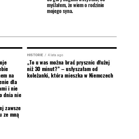
myślałem, że wiem o rodzinie
mojego syna.
HISTORIE
4 lata ago
oje
„To u was można brać prysznic dłużej
ebie
niż 30 minut?” – usłyszałam od
onem na
koleżanki, która mieszka w Niemczech
enie dla
mi i nie
o dnia nie
ej zawsze
mu ze mną