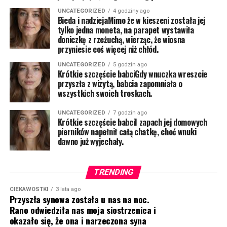
UNCATEGORIZED
4 godziny ago
Bieda i nadziejaMimo że w kieszeni została jej
tylko jedna moneta, na parapet wystawiła
doniczkę z rzeżuchą, wierząc, że wiosna
przyniesie coś więcej niż chłód.
UNCATEGORIZED
5 godzin ago
Krótkie szczęście babciGdy wnuczka wreszcie
przyszła z wizytą, babcia zapomniała o
wszystkich swoich troskach.
UNCATEGORIZED
7 godzin ago
Krótkie szczęście babciI zapach jej domowych
pierników napełnił całą chatkę, choć wnuki
dawno już wyjechały.
TRENDING
CIEKAWOSTKI
3 lata ago
Przyszła synowa została u nas na noc.
Rano odwiedziła nas moja siostrzenica i
okazało się, że ona i narzeczona syna