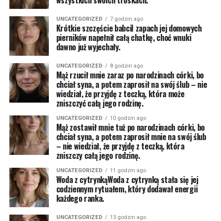
wszystkich swoich troskach.
UNCATEGORIZED
7 godzin ago
Krótkie szczęście babciI zapach jej domowych
pierników napełnił całą chatkę, choć wnuki
dawno już wyjechały.
UNCATEGORIZED
8 godzin ago
Mąż rzucił mnie zaraz po narodzinach córki, bo
chciał syna, a potem zaprosił na swój ślub – nie
wiedział, że przyjdę z teczką, która może
zniszczyć całą jego rodzinę.
UNCATEGORIZED
10 godzin ago
Mąż zostawił mnie tuż po narodzinach córki, bo
chciał syna, a potem zaprosił mnie na swój ślub
– nie wiedział, że przyjdę z teczką, która
zniszczy całą jego rodzinę.
UNCATEGORIZED
11 godzin ago
Woda z cytrynkąWoda z cytrynką stała się jej
codziennym rytuałem, który dodawał energii
każdego ranka.
UNCATEGORIZED
13 godzin ago