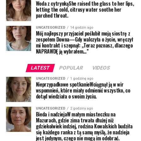
Woda z cytrynkąShe raised the glass to her lips,
letting the cold, citrusy water soothe her
parched throat.
UNCATEGORIZED
14 godzin ago
Mój najlepszy przyjaciel poślubił moją siostrę z
zespołem Downa—Gdy walczyła o życie, wręczył
mi kontrakt i szepnął: „Teraz poznasz, dlaczego
NAPRAWDĘ ją wybrałem…”
LATEST
POPULAR
VIDEOS
UNCATEGORIZED
1 godzinę ago
Nieprzypadkowe spotkanieWciągnął ją w wir
wspomnień, które miały odmienić wszystko, co
dotąd wiedziała o swoim życiu.
UNCATEGORIZED
2 godziny ago
Bieda i nadziejaW małym miasteczku na
Mazurach, gdzie zima trwała dłużej niż
gdziekolwiek indziej, rodzina Kowalskich budziła
się każdego ranka z tą samą myślą, że nadzieja
jest jedynym, czego nie mogą im odebrać.