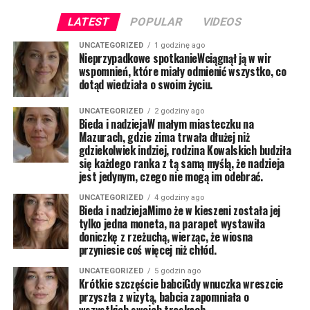
LATEST
POPULAR
VIDEOS
UNCATEGORIZED
1 godzinę ago
Nieprzypadkowe spotkanieWciągnął ją w wir
wspomnień, które miały odmienić wszystko, co
dotąd wiedziała o swoim życiu.
UNCATEGORIZED
2 godziny ago
Bieda i nadziejaW małym miasteczku na
Mazurach, gdzie zima trwała dłużej niż
gdziekolwiek indziej, rodzina Kowalskich budziła
się każdego ranka z tą samą myślą, że nadzieja
jest jedynym, czego nie mogą im odebrać.
UNCATEGORIZED
4 godziny ago
Bieda i nadziejaMimo że w kieszeni została jej
tylko jedna moneta, na parapet wystawiła
doniczkę z rzeżuchą, wierząc, że wiosna
przyniesie coś więcej niż chłód.
UNCATEGORIZED
5 godzin ago
Krótkie szczęście babciGdy wnuczka wreszcie
przyszła z wizytą, babcia zapomniała o