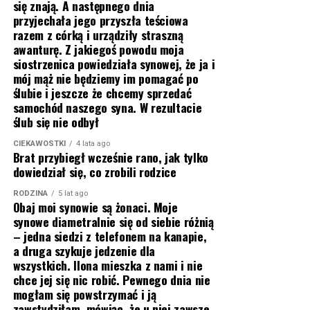
się znają. A następnego dnia
przyjechała jego przyszła teściowa
razem z córką i urządziły straszną
awanturę. Z jakiegoś powodu moja
siostrzenica powiedziała synowej, że ja i
mój mąż nie będziemy im pomagać po
ślubie i jeszcze że chcemy sprzedać
samochód naszego syna. W rezultacie
ślub się nie odbył
CIEKAWOSTKI
4 lata ago
Brat przybiegł wcześnie rano, jak tylko
dowiedział się, co zrobili rodzice
RODZINA
5 lat ago
Obaj moi synowie są żonaci. Moje
synowe diametralnie się od siebie różnią
– jedna siedzi z telefonem na kanapie,
a druga szykuje jedzenie dla
wszystkich. Ilona mieszka z nami i nie
chce jej się nic robić. Pewnego dnia nie
mogłam się powstrzymać i ją
zawstydziłam, mówiąc, że u niej zawsze