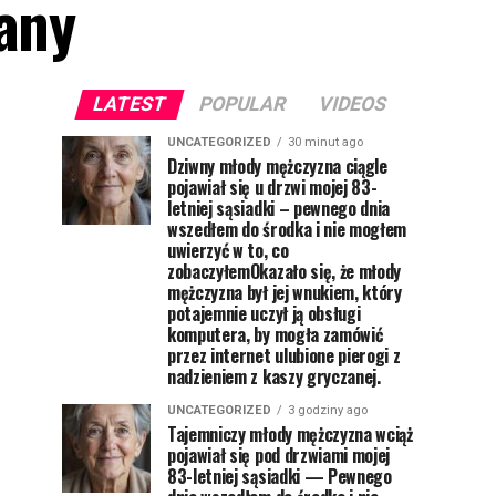
lany
LATEST
POPULAR
VIDEOS
UNCATEGORIZED
30 minut ago
Dziwny młody mężczyzna ciągle
pojawiał się u drzwi mojej 83-
letniej sąsiadki – pewnego dnia
wszedłem do środka i nie mogłem
uwierzyć w to, co
zobaczyłemOkazało się, że młody
mężczyzna był jej wnukiem, który
potajemnie uczył ją obsługi
komputera, by mogła zamówić
przez internet ulubione pierogi z
nadzieniem z kaszy gryczanej.
UNCATEGORIZED
3 godziny ago
Tajemniczy młody mężczyzna wciąż
pojawiał się pod drzwiami mojej
83-letniej sąsiadki — Pewnego