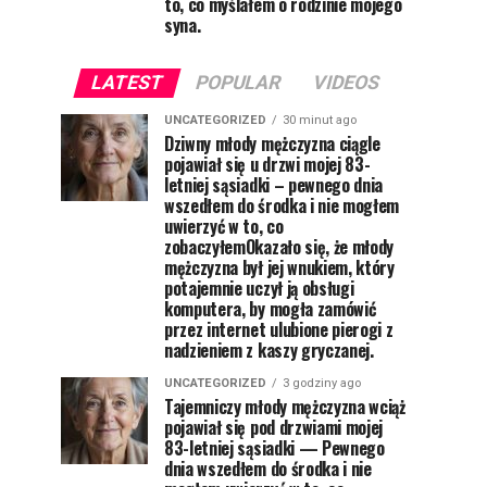
to, co myślałem o rodzinie mojego
syna.
LATEST
POPULAR
VIDEOS
UNCATEGORIZED
30 minut ago
Dziwny młody mężczyzna ciągle
pojawiał się u drzwi mojej 83-
letniej sąsiadki – pewnego dnia
wszedłem do środka i nie mogłem
uwierzyć w to, co
zobaczyłemOkazało się, że młody
mężczyzna był jej wnukiem, który
potajemnie uczył ją obsługi
komputera, by mogła zamówić
przez internet ulubione pierogi z
nadzieniem z kaszy gryczanej.
UNCATEGORIZED
3 godziny ago
Tajemniczy młody mężczyzna wciąż
pojawiał się pod drzwiami mojej
83-letniej sąsiadki — Pewnego
dnia wszedłem do środka i nie