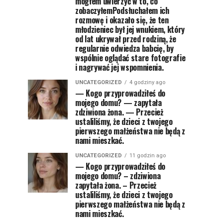
mogłem uwierzyć w to, co
zobaczyłemPodsłuchałem ich
rozmowę i okazało się, że ten
młodzieniec był jej wnukiem, który
od lat ukrywał przed rodziną, że
regularnie odwiedza babcię, by
wspólnie oglądać stare fotografie
i nagrywać jej wspomnienia.
UNCATEGORIZED
4 godziny ago
— Kogo przyprowadziłeś do
mojego domu? — zapytała
zdziwiona żona. — Przecież
ustaliliśmy, że dzieci z twojego
pierwszego małżeństwa nie będą z
nami mieszkać.
UNCATEGORIZED
11 godzin ago
— Kogo przyprowadziłeś do
mojego domu? – zdziwiona
zapytała żona. – Przecież
ustaliliśmy, że dzieci z twojego
pierwszego małżeństwa nie będą z
nami mieszkać.