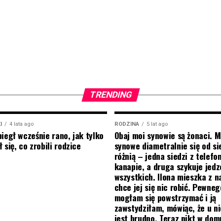
TRENDING
I
4 lata ago
RODZINA
5 lat ago
biegł wcześnie rano, jak tylko
Obaj moi synowie są żonaci. M
 się, co zrobili rodzice
synowe diametralnie się od si
różnią – jedna siedzi z telef
kanapie, a druga szykuje jedz
wszystkich. Ilona mieszka z na
chce jej się nic robić. Pewneg
mogłam się powstrzymać i ją
zawstydziłam, mówiąc, że u ni
jest brudno. Teraz nikt w do