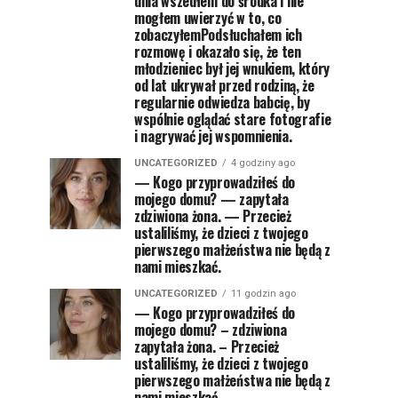
dnia wszedłem do środka i nie
mogłem uwierzyć w to, co
zobaczyłemPodsłuchałem ich
rozmowę i okazało się, że ten
młodzieniec był jej wnukiem, który
od lat ukrywał przed rodziną, że
regularnie odwiedza babcię, by
wspólnie oglądać stare fotografie
i nagrywać jej wspomnienia.
UNCATEGORIZED
4 godziny ago
— Kogo przyprowadziłeś do
mojego domu? — zapytała
zdziwiona żona. — Przecież
ustaliliśmy, że dzieci z twojego
pierwszego małżeństwa nie będą z
nami mieszkać.
UNCATEGORIZED
11 godzin ago
— Kogo przyprowadziłeś do
mojego domu? – zdziwiona
zapytała żona. – Przecież
ustaliliśmy, że dzieci z twojego
pierwszego małżeństwa nie będą z
nami mieszkać.