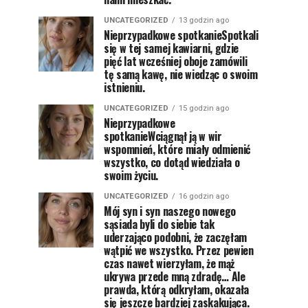
UNCATEGORIZED
13 godzin ago
Nieprzypadkowe spotkanieSpotkali
się w tej samej kawiarni, gdzie
pięć lat wcześniej oboje zamówili
tę samą kawę, nie wiedząc o swoim
istnieniu.
UNCATEGORIZED
15 godzin ago
Nieprzypadkowe
spotkanieWciągnął ją w wir
wspomnień, które miały odmienić
wszystko, co dotąd wiedziała o
swoim życiu.
UNCATEGORIZED
16 godzin ago
Mój syn i syn naszego nowego
sąsiada byli do siebie tak
uderzająco podobni, że zaczęłam
wątpić we wszystko. Przez pewien
czas nawet wierzyłam, że mąż
ukrywa przede mną zdradę… Ale
prawda, którą odkryłam, okazała
się jeszcze bardziej zaskakująca.