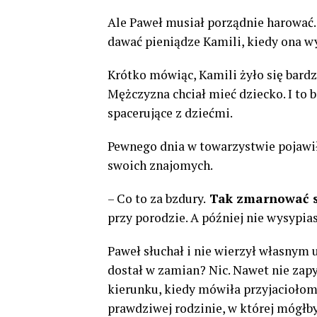
Ale Paweł musiał porządnie harować. 
dawać pieniądze Kamili, kiedy ona wy
Krótko mówiąc, Kamili żyło się bardzo
Mężczyzna chciał mieć dziecko. I to b
spacerujące z dziećmi.
Pewnego dnia w towarzystwie pojawił
swoich znajomych.
– Co to za bzdury.
Tak zmarnować so
przy porodzie. A później nie wysypia
Paweł słuchał i nie wierzył własnym u
dostał w zamian? Nic. Nawet nie zapy
kierunku, kiedy mówiła przyjaciołom,
prawdziwej rodzinie, w której mógłby