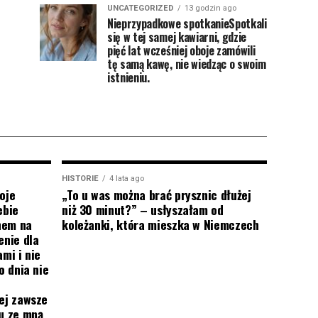
UNCATEGORIZED
13 godzin ago
Nieprzypadkowe spotkanieSpotkali
się w tej samej kawiarni, gdzie
pięć lat wcześniej oboje zamówili
tę samą kawę, nie wiedząc o swoim
istnieniu.
HISTORIE
4 lata ago
oje
„To u was można brać prysznic dłużej
ebie
niż 30 minut?” – usłyszałam od
onem na
koleżanki, która mieszka w Niemczech
enie dla
mi i nie
o dnia nie
ej zawsze
mu ze mną