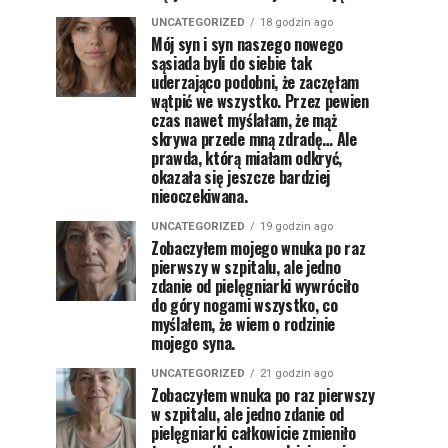
UNCATEGORIZED
18 godzin ago
Mój syn i syn naszego nowego
sąsiada byli do siebie tak
uderzająco podobni, że zaczęłam
wątpić we wszystko. Przez pewien
czas nawet myślałam, że mąż
skrywa przede mną zdradę… Ale
prawda, którą miałam odkryć,
okazała się jeszcze bardziej
nieoczekiwana.
UNCATEGORIZED
19 godzin ago
Zobaczyłem mojego wnuka po raz
pierwszy w szpitalu, ale jedno
zdanie od pielęgniarki wywróciło
do góry nogami wszystko, co
myślałem, że wiem o rodzinie
mojego syna.
UNCATEGORIZED
21 godzin ago
Zobaczyłem wnuka po raz pierwszy
w szpitalu, ale jedno zdanie od
pielęgniarki całkowicie zmieniło