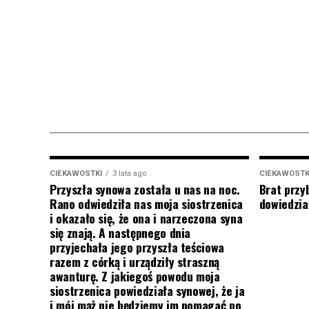
CIEKAWOSTKI
3 lata ago
CIEKAWOSTK
Przyszła synowa została u nas na noc.
Brat przy
Rano odwiedziła nas moja siostrzenica
dowiedział
i okazało się, że ona i narzeczona syna
się znają. A następnego dnia
przyjechała jego przyszła teściowa
razem z córką i urządziły straszną
awanturę. Z jakiegoś powodu moja
siostrzenica powiedziała synowej, że ja
i mój mąż nie będziemy im pomagać po