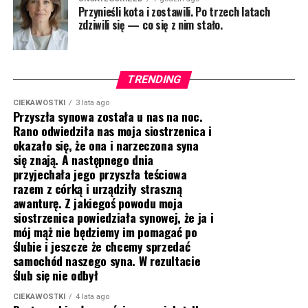
Przynieśli kota i zostawili. Po trzech latach
zdziwili się — co się z nim stało.
TRENDING
CIEKAWOSTKI
3 lata ago
Przyszła synowa została u nas na noc.
Rano odwiedziła nas moja siostrzenica i
okazało się, że ona i narzeczona syna
się znają. A następnego dnia
przyjechała jego przyszła teściowa
razem z córką i urządziły straszną
awanturę. Z jakiegoś powodu moja
siostrzenica powiedziała synowej, że ja i
mój mąż nie będziemy im pomagać po
ślubie i jeszcze że chcemy sprzedać
samochód naszego syna. W rezultacie
ślub się nie odbył
CIEKAWOSTKI
4 lata ago