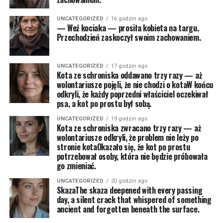
UNCATEGORIZED
16 godzin ago
— Weź kociaka — prosiła kobieta na targu.
Przechodzień zaskoczył swoim zachowaniem.
UNCATEGORIZED
17 godzin ago
Kota ze schroniska oddawano trzy razy — aż
wolontariusze pojęli, że nie chodzi o kotaW końcu
odkryli, że każdy poprzedni właściciel oczekiwał
psa, a kot po prostu był sobą.
UNCATEGORIZED
19 godzin ago
Kota ze schroniska zwracano trzy razy — aż
wolontariusze odkryli, że problem nie leży po
stronie kotaOkazało się, że kot po prostu
potrzebował osoby, która nie będzie próbowała
go zmieniać.
UNCATEGORIZED
20 godzin ago
SkazaThe skaza deepened with every passing
day, a silent crack that whispered of something
ancient and forgotten beneath the surface.