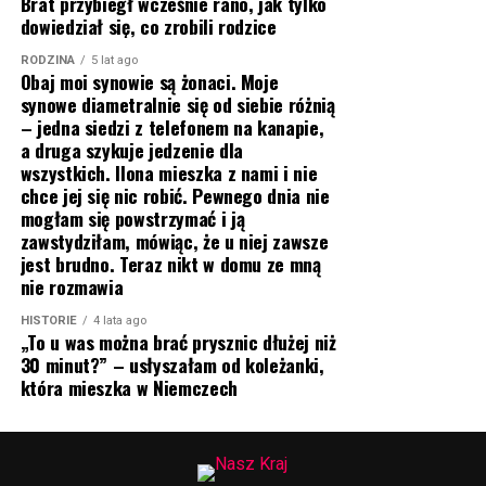
Brat przybiegł wcześnie rano, jak tylko
dowiedział się, co zrobili rodzice
RODZINA
5 lat ago
Obaj moi synowie są żonaci. Moje
synowe diametralnie się od siebie różnią
– jedna siedzi z telefonem na kanapie,
a druga szykuje jedzenie dla
wszystkich. Ilona mieszka z nami i nie
chce jej się nic robić. Pewnego dnia nie
mogłam się powstrzymać i ją
zawstydziłam, mówiąc, że u niej zawsze
jest brudno. Teraz nikt w domu ze mną
nie rozmawia
HISTORIE
4 lata ago
„To u was można brać prysznic dłużej niż
30 minut?” – usłyszałam od koleżanki,
która mieszka w Niemczech