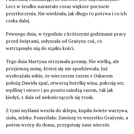
Lecz w środku narastało coraz większe poczucie
przytłoczenia. Nie wiedziała, jak długo to potrwa i co ich
czeka dalej.
Pewnego dnia, w tygodniu z krótszymi godzinami pracy
przed świętami, usłyszała od Grażyny coś, co
wstrząsnęło nią do szpiku kości.
Tego dnia Martyna otrzymała premię. Nie wielką, ale
przyjemną sumę, której się nie spodziewała. Już
wyobrażała sobie, że wieczorem razem z Oskarem
położą Dawida spać, otworzą butelkę wina, pokroją ser,
wędlinę i owoce i po prostu usiedzą razem, tak jak
kiedyś, z dala od niekończących się trosk.
Z tymi myślami weszła do sklepu, kupiła świeże warzywa,
zioła, mleko. Pomyślała: Zawiozę to wszystko Grażynie, a
potem wrócę do domu, przygotuję nasz wieczór.